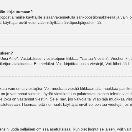
ään kirjautumaan?
köpostia muille käyttäjille sisäänrakennetulla sähköpostilomakkeella ja vain jo
 käyttäjät eivät voisi väärinkäyttää sähköpostijärjestelmää.
auksen?
"Uusi Aihe". Vastataksesi viestiketjuun klikkaa "Vastaa Viestiin". Viestien kirj
ketjun alalaidassa. Esimerkiksi: Voit kirjoittaa uusia viestejä, Voit lähettää liit
uokata vain omia viestejäsi. Voit muokata viestiä klikkaamalla muokkaa-painik
 on jo vastannut viestiin, löydät viestiketjuun palatessasi pienen tekstin viest
oku on vastannut viestiin. Se ei näy, jos valvoja tai ylläpitäjä muokkaa vies
utessaan. Huomaa, että normaalit käyttäjät eivät voi poistaa viestejä, jos ni
y ensin luoda sellainen omissa asetuksissa. Kun olet luonut sellaisen, voit vali