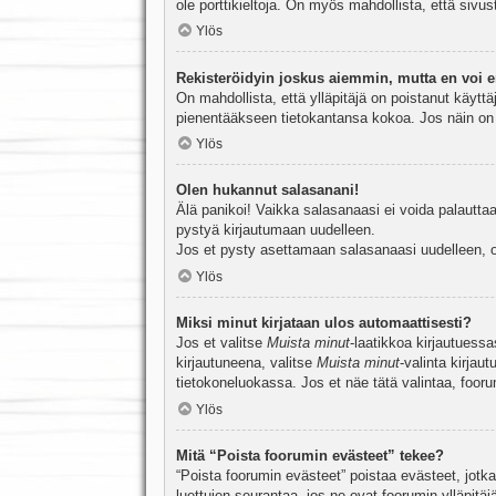
ole porttikieltoja. On myös mahdollista, että sivu
Ylös
Rekisteröidyin joskus aiemmin, mutta en voi e
On mahdollista, että ylläpitäjä on poistanut käyttä
pienentääkseen tietokantansa kokoa. Jos näin on k
Ylös
Olen hukannut salasanani!
Älä panikoi! Vaikka salasanaasi ei voida palauttaa
pystyä kirjautumaan uudelleen.
Jos et pysty asettamaan salasanaasi uudelleen, ot
Ylös
Miksi minut kirjataan ulos automaattisesti?
Jos et valitse
Muista minut
-laatikkoa kirjautuess
kirjautuneena, valitse
Muista minut
-valinta kirjau
tietokoneluokassa. Jos et näe tätä valintaa, foor
Ylös
Mitä “Poista foorumin evästeet” tekee?
“Poista foorumin evästeet” poistaa evästeet, jotka
luettujen seurantaa, jos ne ovat foorumin ylläpit