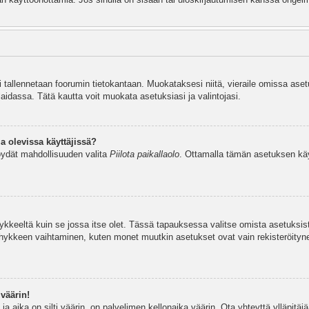
si tallennetaan foorumin tietokantaan. Muokataksesi niitä, vieraile omissa aset
aidassa. Tätä kautta voit muokata asetuksiasi ja valintojasi.
a olevissa käyttäjissä?
öydät mahdollisuuden valita
Piilota paikallaolo
. Ottamalla tämän asetuksen käyttö
hykkeeltä kuin se jossa itse olet. Tässä tapauksessa valitse omista asetuksi
kkeen vaihtaminen, kuten monet muutkin asetukset ovat vain rekisteröityneille
väärin!
a aika on silti väärin, on palvelimen kellonaika väärin. Ota yhteyttä ylläpitä