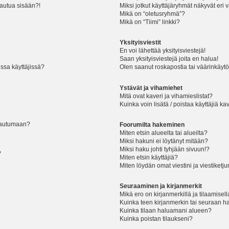
jautua sisään?!
Miksi jotkut käyttäjäryhmät näkyvät eri v
Mikä on “oletusryhmä”?
Mikä on “Tiimi” linkki?
Yksityisviestit
En voi lähettää yksityisviestejä!
Saan yksityisviestejä joita en halua!
ssa käyttäjissä?
Olen saanut roskapostia tai väärinkäytöks
Ystävät ja vihamiehet
Mitä ovat kaveri ja vihamieslistat?
Kuinka voin lisätä / poistaa käyttäjiä ka
rjautumaan?
Foorumilta hakeminen
Miten etsin alueelta tai alueilta?
Miksi hakuni ei löytänyt mitään?
Miksi haku johti tyhjään sivuun!?
?
Miten etsin käyttäjiä?
Miten löydän omat viestini ja viestiketju
Seuraaminen ja kirjanmerkit
Mikä ero on kirjanmerkillä ja tilaamisel
Kuinka teen kirjanmerkin tai seuraan h
Kuinka tilaan haluamani alueen?
Kuinka poistan tilaukseni?