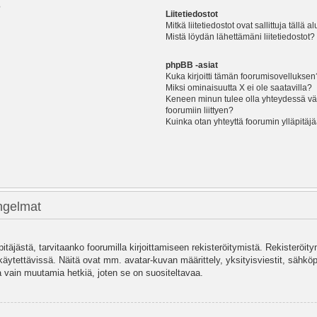
?
Liitetiedostot
Mitkä liitetiedostot ovat sallittuja tällä a
Mistä löydän lähettämäni liitetiedostot?
phpBB -asiat
Kuka kirjoitti tämän foorumisovelluksen
Miksi ominaisuutta X ei ole saatavilla?
Keneen minun tulee olla yhteydessä vää
foorumiin liittyen?
Kuinka otan yhteyttä foorumin ylläpitäj
ongelmat
pitäjästä, tarvitaanko foorumilla kirjoittamiseen rekisteröitymistä. Rekisteröity
käytettävissä. Näitä ovat mm. avatar-kuvan määrittely, yksityisviestit, sähköpo
 vain muutamia hetkiä, joten se on suositeltavaa.