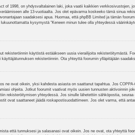
t of 1998, on yhdysvaltalainen laki, joka vaatii kaikkien verkkosivustojen, jot
jen keräämiseen alle 13-vuotiaalta. Jos olet epävarma koskeeko tämä sinua rekis
euvonantajaan saadaksesi apua. Huomaa, että phpBB Limited ja tämän foorumin 
a, lukuunottamatta kysymystä “Keneen minun tulee olla yhteydessä väärinkäytö
nut rekisteröinnin käytöstä estääkseen uusia vierailijoita rekisteröitymästä. F
asi käyttäjätunnuksen rekisteröinnin. Ota yhteyttä foorumin ylläpitäjään saadak
Jos ne ovat oikein, yksi kahdesta asiasta on saattanut tapahtua. Jos COPPA-tuk
amiasi ohjeita. Jotkut foorumit vaativat myös uusien tunnusten aktivoinnin joko
ttiin rekisteröitymisen yhteydessä. Jos sinulle lähetettiin sähköpostia, seuraa
stit ovat saattaneet jäädä roskapostisuodattimeen. Jos olet varma, että antam
ta että tunnuksesi ja salasanasi ovat oikein. Jos ne ovat, ota yhteyttä fooru