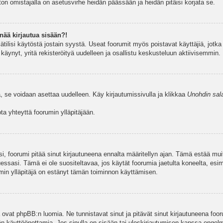
ston omistajalla on asetusvirhe heidän päässään ja heidän pitäisi korjata se.
nää kirjautua sisään?!
jätilisi käytöstä jostain syystä. Useat foorumit myös poistavat käyttäjiä, jotka 
äynyt, yritä rekisteröityä uudelleen ja osallistu keskusteluun aktiivisemmin.
, se voidaan asettaa uudelleen. Käy kirjautumissivulla ja klikkaa
Unohdin sal
a yhteyttä foorumin ylläpitäjään.
asi, foorumi pitää sinut kirjautuneena ennalta määritellyn ajan. Tämä estää m
tuessasi. Tämä ei ole suositeltavaa, jos käytät foorumia jaetulta koneelta, esim
umin ylläpitäjä on estänyt tämän toiminnon käyttämisen.
 ovat phpBB:n luomia. Ne tunnistavat sinut ja pitävät sinut kirjautuneena foor
äjän käyttöönottamia. Jos sinulla on sisään tai uloskirjautumisen kanssa ongel