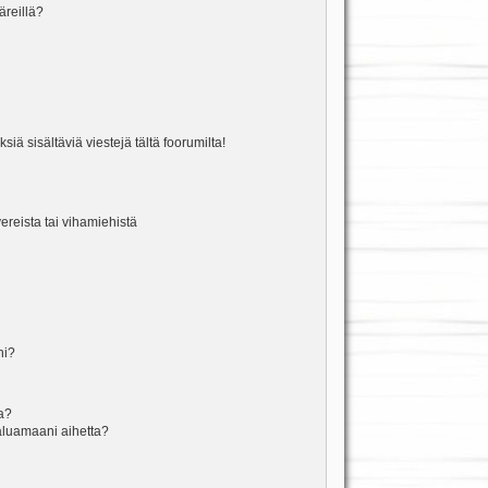
äreillä?
iä sisältäviä viestejä tältä foorumilta!
vereista tai vihamiehistä
ni?
la?
aluamaani aihetta?