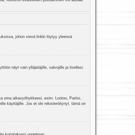
uksissa, johon vievä linkki löytyy yleensä
ön näyt vain ylläpitäjille, valvojille ja itsellesi.
sta oma aikavyöhykkeesi, esim. Lontoo, Pariisi,
 käyttäjille. Jos et ole rekisteröitynyt, tämä on
jään korjataksesi ongelman.