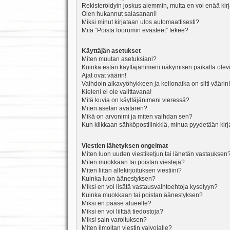
Rekisteröidyin joskus aiemmin, mutta en voi enää kir
Olen hukannut salasanani!
Miksi minut kirjataan ulos automaattisesti?
Mitä “Poista foorumin evästeet” tekee?
Käyttäjän asetukset
Miten muutan asetuksiani?
Kuinka estän käyttäjänimeni näkymisen paikalla olevi
Ajat ovat väärin!
Vaihdoin aikavyöhykkeen ja kellonaika on silti väärin!
Kieleni ei ole valittavana!
Mitä kuvia on käyttäjänimeni vieressä?
Miten asetan avataren?
Mikä on arvonimi ja miten vaihdan sen?
Kun klikkaan sähköpostilinkkiä, minua pyydetään ki
Viestien lähetyksen ongelmat
Miten luon uuden viestiketjun tai lähetän vastauksen
Miten muokkaan tai poistan viestejä?
Miten liitän allekirjoituksen viestiini?
Kuinka luon äänestyksen?
Miksi en voi lisätä vastausvaihtoehtoja kyselyyn?
Kuinka muokkaan tai poistan äänestyksen?
Miksi en pääse alueelle?
Miksi en voi liittää tiedostoja?
Miksi sain varoituksen?
Miten ilmoitan viestin valvojalle?