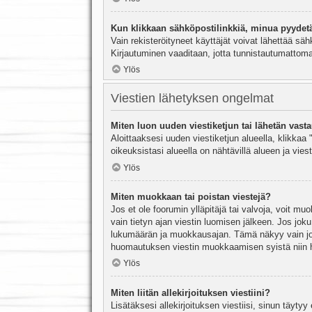
Kun klikkaan sähköpostilinkkiä, minua pyydet
Vain rekisteröityneet käyttäjät voivat lähettää säh
Kirjautuminen vaaditaan, jotta tunnistautumattomat
Ylös
Viestien lähetyksen ongelmat
Miten luon uuden viestiketjun tai lähetän vast
Aloittaaksesi uuden viestiketjun alueella, klikkaa 
oikeuksistasi alueella on nähtävillä alueen ja viesti
Ylös
Miten muokkaan tai poistan viestejä?
Jos et ole foorumin ylläpitäjä tai valvoja, voit m
vain tietyn ajan viestin luomisen jälkeen. Jos joku
lukumäärän ja muokkausajan. Tämä näkyy vain jos j
huomautuksen viestin muokkaamisen syistä niin hal
Ylös
Miten liitän allekirjoituksen viestiini?
Lisätäksesi allekirjoituksen viestiisi, sinun täyty