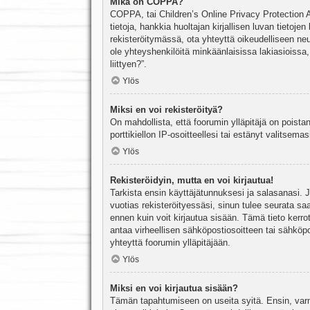
Mikä on COPPA?
COPPA, tai Children’s Online Privacy Protection Ac
tietoja, hankkia huoltajan kirjallisen luvan tieto
rekisteröitymässä, ota yhteyttä oikeudelliseen n
ole yhteyshenkilöitä minkäänlaisissa lakiasioiss
liittyen?”.
Ylös
Miksi en voi rekisteröityä?
On mahdollista, että foorumin ylläpitäjä on poista
porttikiellon IP-osoitteellesi tai estänyt valitsem
Ylös
Rekisteröidyin, mutta en voi kirjautua!
Tarkista ensin käyttäjätunnuksesi ja salasanasi. 
vuotias rekisteröityessäsi, sinun tulee seurata sa
ennen kuin voit kirjautua sisään. Tämä tieto kerro
antaa virheellisen sähköpostiosoitteen tai sähköpo
yhteyttä foorumin ylläpitäjään.
Ylös
Miksi en voi kirjautua sisään?
Tämän tapahtumiseen on useita syitä. Ensin, varmis