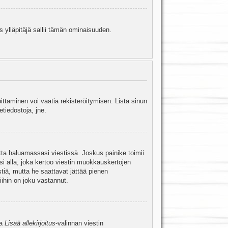
s ylläpitäjä sallii tämän ominaisuuden.
oittaminen voi vaatia rekisteröitymisen. Lista sinun
etiedostoja, jne.
etta haluamassasi viestissä. Joskus painike toimii
isi alla, joka kertoo viestin muokkauskertojen
tiä, mutta he saattavat jättää pienen
ihin on joku vastannut.
ta
Lisää allekirjoitus
-valinnan viestin