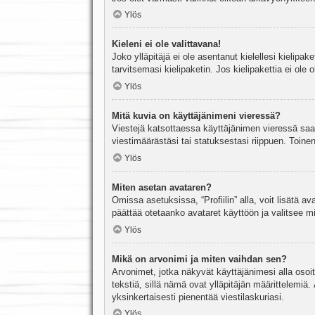
Ylös
Kieleni ei ole valittavana!
Joko ylläpitäjä ei ole asentanut kielellesi kielipak
tarvitsemasi kielipaketin. Jos kielipakettia ei ol
Ylös
Mitä kuvia on käyttäjänimeni vieressä?
Viestejä katsottaessa käyttäjänimen vieressä saatt
viestimäärästäsi tai statuksestasi riippuen. Toinen
Ylös
Miten asetan avataren?
Omissa asetuksissa, “Profiilin” alla, voit lisätä a
päättää otetaanko avataret käyttöön ja valitsee mit
Ylös
Mikä on arvonimi ja miten vaihdan sen?
Arvonimet, jotka näkyvät käyttäjänimesi alla osoitt
tekstiä, sillä nämä ovat ylläpitäjän määrittelemiä.
yksinkertaisesti pienentää viestilaskuriasi.
Ylös