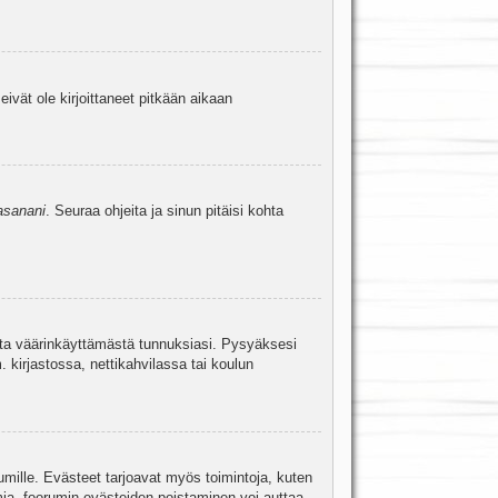
eivät ole kirjoittaneet pitkään aikaan
asanani
. Seuraa ohjeita ja sinun pitäisi kohta
uita väärinkäyttämästä tunnuksiasi. Pysyäksesi
. kirjastossa, nettikahvilassa tai koulun
umille. Evästeet tarjoavat myös toimintoja, kuten
mia, foorumin evästeiden poistaminen voi auttaa.