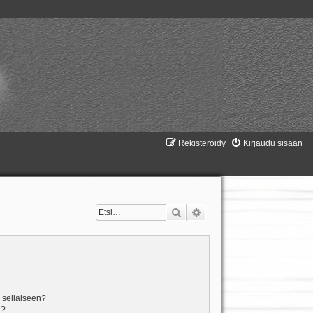
Rekisteröidy
Kirjaudu sisään
Etsi
Tarkennettu haku
n sellaiseen?
i?