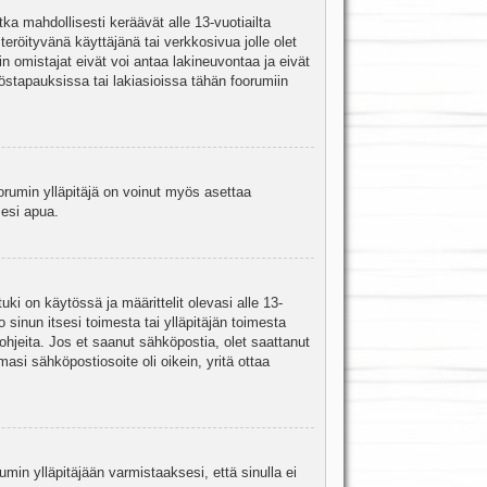
ka mahdollisesti keräävät alle 13-vuotiailta
teröityvänä käyttäjänä tai verkkosivua jolle olet
omistajat eivät voi antaa lakineuvontaa ja eivät
stapauksissa tai lakiasioissa tähän foorumiin
oorumin ylläpitäjä on voinut myös asettaa
sesi apua.
i on käytössä ja määrittelit olevasi alle 13-
 sinun itsesi toimesta tai ylläpitäjän toimesta
 ohjeita. Jos et saanut sähköpostia, olet saattanut
asi sähköpostiosoite oli oikein, yritä ottaa
min ylläpitäjään varmistaaksesi, että sinulla ei