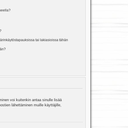
lueella?
?
rinkäytöstapauksissa tai lakiasioissa tähän
ään?
minen voi kuitenkin antaa sinulle lisää
stien lähettäminen muille käyttäjille,