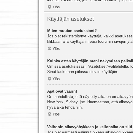
Ylös
Käyttäjän asetukset
Miten muutan asetuksiani?
Jos olet rekisteröitynyt käyttäjä, kaikki asetukse
klikkaamalla käyttäjänimeäsi foorumin sivujen yläl
Ylös
Kuinka estän käyttäjänimeni näkymisen paikall
Omissa asetuksissasi, “Asetukset”-välilehdellä, l
Sinut lasketaan piilossa oleviin käyttäjiin.
Ylös
Ajat ovat väärin!
On mahdollista, että näytetty aika on eri aikavyö
New York, Sidney, jne. Huomaathan, että aikavyöhy
hyvä aika tehdä niin.
Ylös
Vaihdoin aikavyöhykkeen ja kellonaika on silti 
Jos olet varmasti valinnut oikean aikavyöhykkeen j