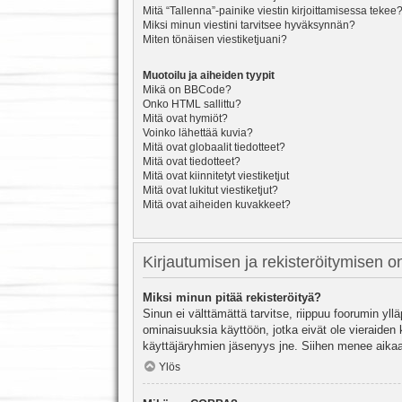
Mitä “Tallenna”-painike viestin kirjoittamisessa tekee
Miksi minun viestini tarvitsee hyväksynnän?
Miten tönäisen viestiketjuani?
Muotoilu ja aiheiden tyypit
Mikä on BBCode?
Onko HTML sallittu?
Mitä ovat hymiöt?
Voinko lähettää kuvia?
Mitä ovat globaalit tiedotteet?
Mitä ovat tiedotteet?
Mitä ovat kiinnitetyt viestiketjut
Mitä ovat lukitut viestiketjut?
Mitä ovat aiheiden kuvakkeet?
Kirjautumisen ja rekisteröitymisen 
Miksi minun pitää rekisteröityä?
Sinun ei välttämättä tarvitse, riippuu foorumin yllä
ominaisuuksia käyttöön, jotka eivät ole vieraiden 
käyttäjäryhmien jäsenyys jne. Siihen menee aikaa
Ylös