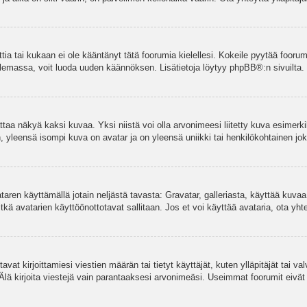
ettia tai kukaan ei ole kääntänyt tätä foorumia kielellesi. Kokeile pyytää foorum
e olemassa, voit luoda uuden käännöksen. Lisätietoja löytyy
phpBB
®:n sivuilta.
aa näkyä kaksi kuvaa. Yksi niistä voi olla arvonimeesi liitetty kuva esimerki
, yleensä isompi kuva on avatar ja on yleensä uniikki tai henkilökohtainen joka
vataren käyttämällä jotain neljästä tavasta: Gravatar, galleriasta, käyttää kuva
kä avatarien käyttöönottotavat sallitaan. Jos et voi käyttää avataria, ota yhte
avat kirjoittamiesi viestien määrän tai tietyt käyttäjät, kuten ylläpitäjät tai 
 Älä kirjoita viestejä vain parantaaksesi arvonimeäsi. Useimmat foorumit eivät si