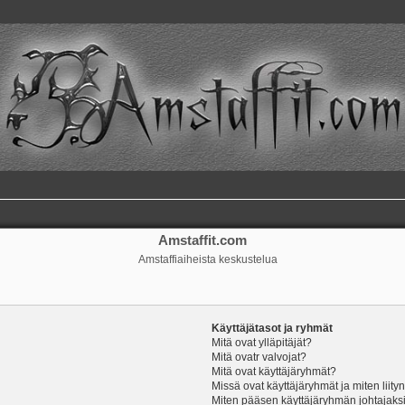
Amstaffit.com
Amstaffiaiheista keskustelua
Käyttäjätasot ja ryhmät
Mitä ovat ylläpitäjät?
Mitä ovatr valvojat?
Mitä ovat käyttäjäryhmät?
Missä ovat käyttäjäryhmät ja miten liity
Miten pääsen käyttäjäryhmän johtajaks