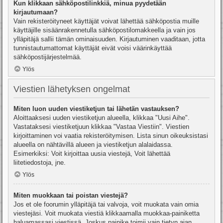
Kun klikkaan sähköpostilinkkiä, minua pyydetään
kirjautumaan?
Vain rekisteröityneet käyttäjät voivat lähettää sähköpostia muille
käyttäjille sisäänrakennetulla sähköpostilomakkeella ja vain jos
ylläpitäjä sallii tämän ominaisuuden. Kirjautuminen vaaditaan, jotta
tunnistautumattomat käyttäjät eivät voisi väärinkäyttää
sähköpostijärjestelmää.
Ylös
Viestien lähetyksen ongelmat
Miten luon uuden viestiketjun tai lähetän vastauksen?
Aloittaaksesi uuden viestiketjun alueella, klikkaa "Uusi Aihe".
Vastataksesi viestiketjuun klikkaa "Vastaa Viestiin". Viestien
kirjoittaminen voi vaatia rekisteröitymisen. Lista sinun oikeuksistasi
alueella on nähtävillä alueen ja viestiketjun alalaidassa.
Esimerkiksi: Voit kirjoittaa uusia viestejä, Voit lähettää
liitetiedostoja, jne.
Ylös
Miten muokkaan tai poistan viestejä?
Jos et ole foorumin ylläpitäjä tai valvoja, voit muokata vain omia
viestejäsi. Voit muokata viestiä klikkaamalla muokkaa-painiketta
haluamassasi viestissä. Joskus painike toimii vain tietyn ajan