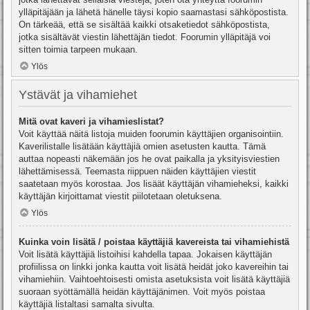
ylläpitäjään ja lähetä hänelle täysi kopio saamastasi sähköpostista.
On tärkeää, että se sisältää kaikki otsaketiedot sähköpostista,
jotka sisältävät viestin lähettäjän tiedot. Foorumin ylläpitäjä voi
sitten toimia tarpeen mukaan.
Ylös
Ystävät ja vihamiehet
Mitä ovat kaveri ja vihamieslistat?
Voit käyttää näitä listoja muiden foorumin käyttäjien organisointiin.
Kaverilistalle lisätään käyttäjiä omien asetusten kautta. Tämä
auttaa nopeasti näkemään jos he ovat paikalla ja yksityisviestien
lähettämisessä. Teemasta riippuen näiden käyttäjien viestit
saatetaan myös korostaa. Jos lisäät käyttäjän vihamieheksi, kaikki
käyttäjän kirjoittamat viestit piilotetaan oletuksena.
Ylös
Kuinka voin lisätä / poistaa käyttäjiä kavereista tai vihamiehistä
Voit lisätä käyttäjiä listoihisi kahdella tapaa. Jokaisen käyttäjän
profiilissa on linkki jonka kautta voit lisätä heidät joko kavereihin tai
vihamiehiin. Vaihtoehtoisesti omista asetuksista voit lisätä käyttäjiä
suoraan syöttämällä heidän käyttäjänimen. Voit myös poistaa
käyttäjiä listaltasi samalta sivulta.