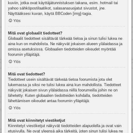
kuviin, jotka ovat käyttäjätunnistuksen takana, esim. hotmail tai
yahoo sähköpostilaatikot, salasanasuojatut sivustot, jne.
Näyttääksesi kuvan, käytä BBCoden [img]-tagia.
Ylös
Mitä ovat globaalit tiedotteet?
Globaalit tiedotteet sisältävät tärkeää tietoa ja sinun tulisi lukea ne
aina kun on mahdolista. Ne näkyvät jokaisen alueen ylälaidassa ja
omissa asetuksissa. Globaalien tiedotteiden oikeudet myöntää
foorumin ylläpitäjä.
Ylös
Mitä ovat tiedotteet?
Tiedotteet usein sisältävät tärkeää tietoa foorumista jota olet
lukemassa ja siksi ne tulisi lukea aina kun mahdollista. Tiedotteet
näkyvät jokaisen sivun ylälaidassa niillä foorumeilla joihin ne on
lähetetty. Kuten globaalien tiedotteiden kohdalla, tiedotteiden
lähettämisen oikeudet antaa foorumin ylläpitäjä.
Ylös
Mitä ovat kiinnitetyt viestiketjut
Kiinnitetyt viestiketjut näkyvät tiedotteiden alapuolella ja ovat vain
etusivulla. Ne ovat yleensä aika tärkeitä, joten sinun tulisi lukea ne