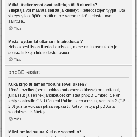
Mitkä liitetiedostot ovat sallittuja tällä alueella?
Ylläpitäjä voi määrätä sallitut ja kielletyt liitetiedostojen tyypit. Ota
yhteys ylläpitäjään mikäli et ole varma mitkä tiedostot ovat
sallittuja..
Ylös
Mistä löydän lähettämäni liitetiedostot?
Nähdäksesi listan liitetiedostoistasi, mene omiin asetuksiin ja
seuraa linkkejä liitetiedostot-osioon.
Ylös
phpBB -asiat
Kuka kirjoitti tämän foorumisovelluksen?
Tämä sovellus (sen muokkaamattomassa tilassa) on tuottanut,
julkaissut ja sen tekijänoikeudet omistaa
phpBB Limited
. Se on
tehty saataville GNU General Public Licensenssin, versiolla 2 (GPL-
2.0) ja sitä voidaan jakaa vapaasti. Katso
Tietoja phpBB:stä
saadaksesi lisätietoja.
Ylös
Miksi ominaisuutta X ei ole saatavilla?