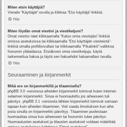
Miten etsin käyttäjiä?
Vieraile “Käyttäjät”-sivulla ja klikkaa “Etsi käyttäjä”-linkkiä.
Ylös
Miten löydän omat viestini ja viestiketjuni?
Omat viestisi näet klikkaamalla “Katso omia viestejäsi”-linkkiä
omissa asetuksissa tai klikkaamalla “Etsi käyttäjän viesteistä”-
linkkiä omalla profiilisivullasi tai klikkaamalla “Pikalinkit”-valikkoa
foorumin ylälaidassa. Etsiäksesi omia viestiketjuja, käytä
tarkennettua hakua ja täytä sen hakuehdot haluamallasi tavalla.
Ylös
Seuraaminen ja kirjanmerkit
Mikä ero on kirjanmerkillä ja tilaamisella?
phpBB 3.0 -versiossa aiheiden kirjanmerkit toimivat kuten internet-
selaimen kirjanmerkit. Sinua ei huomautettu jos aiheeseen tuli
päivitys. phpBB 3.1 -versiosta lähtien kirjanmerkit toimivat samaan
tapaan kuin aiheiden tilaaminen. Voit saada ilmoituksen kun aihe
josta sinulla on kirjanmerkki päivittyy. Tilaaminen puolestaan
huomauttaa sinua kun aiheeseen tai foorumiin tulee päivitys.
Huomautusten asetukset ja tilausten asetukset voidaan määrittää
omissa asetuksissa kohdassa “Omat asetukset”.