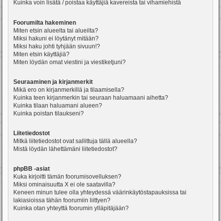
Kuinka voin lisätä / poistaa käyttäjiä kavereista tai vihamiehistä
Foorumilta hakeminen
Miten etsin alueelta tai alueilta?
Miksi hakuni ei löytänyt mitään?
Miksi haku johti tyhjään sivuun!?
Miten etsin käyttäjiä?
Miten löydän omat viestini ja viestiketjuni?
Seuraaminen ja kirjanmerkit
Mikä ero on kirjanmerkillä ja tilaamisella?
Kuinka teen kirjanmerkin tai seuraan haluamaani aihetta?
Kuinka tilaan haluamani alueen?
Kuinka poistan tilaukseni?
Liitetiedostot
Mitkä liitetiedostot ovat sallittuja tällä alueella?
Mistä löydän lähettämäni liitetiedostot?
phpBB -asiat
Kuka kirjoitti tämän foorumisovelluksen?
Miksi ominaisuutta X ei ole saatavilla?
Keneen minun tulee olla yhteydessä väärinkäytöstapauksissa tai
lakiasioissa tähän foorumiin liittyen?
Kuinka otan yhteyttä foorumin ylläpitäjään?