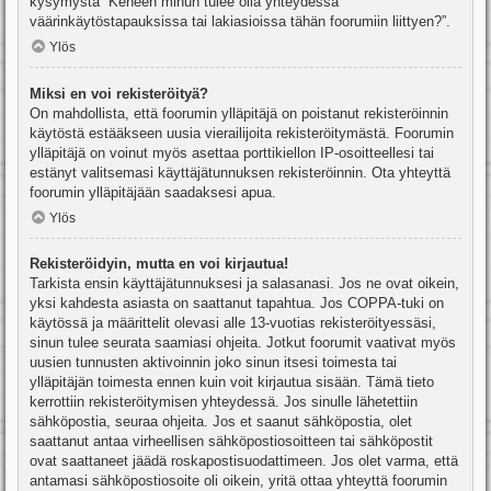
kysymystä “Keneen minun tulee olla yhteydessä
väärinkäytöstapauksissa tai lakiasioissa tähän foorumiin liittyen?”.
Ylös
Miksi en voi rekisteröityä?
On mahdollista, että foorumin ylläpitäjä on poistanut rekisteröinnin
käytöstä estääkseen uusia vierailijoita rekisteröitymästä. Foorumin
ylläpitäjä on voinut myös asettaa porttikiellon IP-osoitteellesi tai
estänyt valitsemasi käyttäjätunnuksen rekisteröinnin. Ota yhteyttä
foorumin ylläpitäjään saadaksesi apua.
Ylös
Rekisteröidyin, mutta en voi kirjautua!
Tarkista ensin käyttäjätunnuksesi ja salasanasi. Jos ne ovat oikein,
yksi kahdesta asiasta on saattanut tapahtua. Jos COPPA-tuki on
käytössä ja määrittelit olevasi alle 13-vuotias rekisteröityessäsi,
sinun tulee seurata saamiasi ohjeita. Jotkut foorumit vaativat myös
uusien tunnusten aktivoinnin joko sinun itsesi toimesta tai
ylläpitäjän toimesta ennen kuin voit kirjautua sisään. Tämä tieto
kerrottiin rekisteröitymisen yhteydessä. Jos sinulle lähetettiin
sähköpostia, seuraa ohjeita. Jos et saanut sähköpostia, olet
saattanut antaa virheellisen sähköpostiosoitteen tai sähköpostit
ovat saattaneet jäädä roskapostisuodattimeen. Jos olet varma, että
antamasi sähköpostiosoite oli oikein, yritä ottaa yhteyttä foorumin