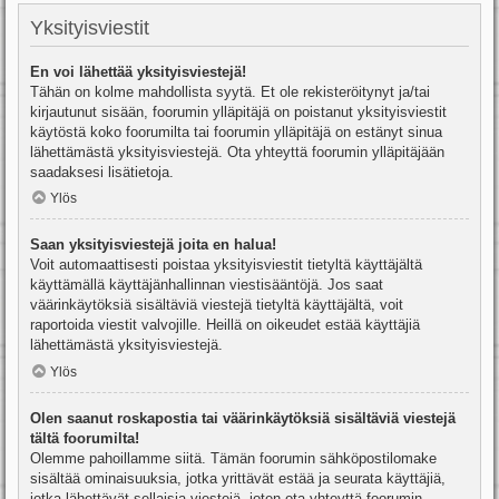
Yksityisviestit
En voi lähettää yksityisviestejä!
Tähän on kolme mahdollista syytä. Et ole rekisteröitynyt ja/tai
kirjautunut sisään, foorumin ylläpitäjä on poistanut yksityisviestit
käytöstä koko foorumilta tai foorumin ylläpitäjä on estänyt sinua
lähettämästä yksityisviestejä. Ota yhteyttä foorumin ylläpitäjään
saadaksesi lisätietoja.
Ylös
Saan yksityisviestejä joita en halua!
Voit automaattisesti poistaa yksityisviestit tietyltä käyttäjältä
käyttämällä käyttäjänhallinnan viestisääntöjä. Jos saat
väärinkäytöksiä sisältäviä viestejä tietyltä käyttäjältä, voit
raportoida viestit valvojille. Heillä on oikeudet estää käyttäjiä
lähettämästä yksityisviestejä.
Ylös
Olen saanut roskapostia tai väärinkäytöksiä sisältäviä viestejä
tältä foorumilta!
Olemme pahoillamme siitä. Tämän foorumin sähköpostilomake
sisältää ominaisuuksia, jotka yrittävät estää ja seurata käyttäjiä,
jotka lähettävät sellaisia viestejä, joten ota yhteyttä foorumin