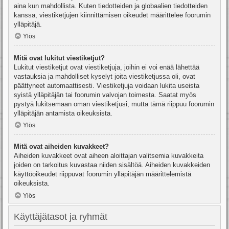
aina kun mahdollista. Kuten tiedotteiden ja globaalien tiedotteiden
kanssa, viestiketjujen kiinnittämisen oikeudet määrittelee foorumin
ylläpitäjä.
Ylös
Mitä ovat lukitut viestiketjut?
Lukitut viestiketjut ovat viestiketjuja, joihin ei voi enää lähettää
vastauksia ja mahdolliset kyselyt joita viestiketjussa oli, ovat
päättyneet automaattisesti. Viestiketjuja voidaan lukita useista
syistä ylläpitäjän tai foorumin valvojan toimesta. Saatat myös
pystyä lukitsemaan oman viestiketjusi, mutta tämä riippuu foorumin
ylläpitäjän antamista oikeuksista.
Ylös
Mitä ovat aiheiden kuvakkeet?
Aiheiden kuvakkeet ovat aiheen aloittajan valitsemia kuvakkeita
joiden on tarkoitus kuvastaa niiden sisältöä. Aiheiden kuvakkeiden
käyttöoikeudet riippuvat foorumin ylläpitäjän määrittelemistä
oikeuksista.
Ylös
Käyttäjätasot ja ryhmät