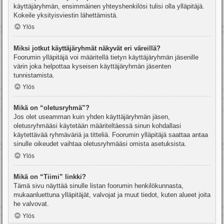
käyttäjäryhmän, ensimmäinen yhteyshenkilösi tulisi olla ylläpitäjä.
Kokeile yksityisviestin lähettämistä.
Ylös
Miksi jotkut käyttäjäryhmät näkyvät eri väreillä?
Foorumin ylläpitäjä voi määritellä tietyn käyttäjäryhmän jäsenille
värin joka helpottaa kyseisen käyttäjäryhmän jäsenten
tunnistamista.
Ylös
Mikä on “oletusryhmä”?
Jos olet useamman kuin yhden käyttäjäryhmän jäsen,
oletusryhmääsi käytetään määriteltäessä sinun kohdallasi
käytettävää ryhmäväriä ja titteliä. Foorumin ylläpitäjä saattaa antaa
sinulle oikeudet vaihtaa oletusryhmääsi omista asetuksista.
Ylös
Mikä on “Tiimi” linkki?
Tämä sivu näyttää sinulle listan foorumin henkilökunnasta,
mukaanluettuna ylläpitäjät, valvojat ja muut tiedot, kuten alueet joita
he valvovat.
Ylös