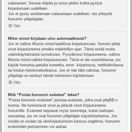
salasanani
. Seuraa ohjeita ja sinun pitäisi kohta pystyä
kirjautumaan uudelleen.
Jos et pysty asettamaan salasanaasi uudelleen, ota yhteyttä
foorumin ylläpitäjään.
Ylös
Miksi minut kirjataan ulos automaattisesti?
Jos et valitse
Muista minut
-laatikkoa kirjautuessasi, foorumi pitää
sinut kirjautuneena ennalta määritellyn ajan. Tämä estää muita
väärinkäyttämästä tunnuksiasi. Pysyäksesi kirjautuneena, valitse
Muista minut
-valinta kirjautuessasi. Tämä ei ole suositeltavaa, jos
käytät foorumia jaetulta koneelta, esim. kirjastossa, nettikahvilassa
tai koulun tietokoneluokassa. Jos et näe tätä valintaa, foorumin
ylläpitäjä on estänyt tämän toiminnon käyttämisen.
Ylös
Mitä “Poista foorumin evästeet” tekee?
“Poista foorumin evästeet” poistaa evästeet, jotka ovat phpBB:n
luomia. Ne tunnistavat sinut ja pitävät sinut kirjautuneena
foorumille. Evästeet tarjoavat myös toimintoja, kuten luettujen
seurantaa, jos ne ovat foorumin ylläpitäjän käyttöönottamia. Jos
sinulla on sisään tai uloskirjautumisen kanssa ongelmia, foorumin
evästeiden poistaminen voi auttaa.