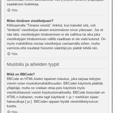
saadaksesi lisätietoja.
Ylös
Miten tönäisen viestiketjuani?
Klikkaamalla “Tönaise viestiä” -linkkiä, kun katselet sitä, voit
“tönäistä” viestiketjua alueen ensimmäisen sivun yläosaan. Jos et
näe tätä, viestiketjujen tönäiseminen ei ole sallittua tai aika joka
viestiketjujen tönäisemisen välillä vaaditaan ei ole vielä kulunut. On
myös mahdollista nostaa viestiketjua vastaamalla siihen, mutta
varmista että noudatat foorumin sääntöjä jos päätät tehdä niin.
Ylös
Muotoilu ja aiheiden tyypit
Mikä on BBCode?
BBCode on HTML-kielen tapainen toteutus, joka tarjoaa tiettyjen
viestin osien muotoilumahdollisuuden. BBCoden käytöstä päättää
ylläpitäjä, mutta se voidaan ottaa pois käytöstä myös
viestikohtaisesti viestin kirjoituslomakkeella. BBCode itsessään on
HTML:n kaltainen, mutta tagit käyttävät < ja > merkkien sijaan
hakasulkuja [ ja ]. BBCoden oppaan löydät viestinlähetyssivun
kautta.
Ylös