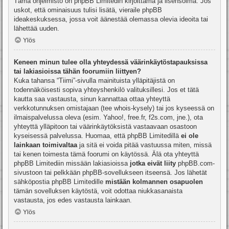
Tämä ohjelmisto on phpBB Limitedin kirjoittama ja lisensoima. Jos
uskot, että ominaisuus tulisi lisätä, vieraile
phpBB
ideakeskuksessa
, jossa voit äänestää olemassa olevia ideoita tai
lähettää uuden.
Ylös
Keneen minun tulee olla yhteydessä väärinkäytöstapauksissa
tai lakiasioissa tähän foorumiin liittyen?
Kuka tahansa “Tiimi”-sivulla mainituista ylläpitäjistä on
todennäköisesti sopiva yhteyshenkilö valituksillesi. Jos et tätä
kautta saa vastausta, sinun kannattaa ottaa yhteyttä
verkkotunnuksen omistajaan (tee
whois-kysely
) tai jos kyseessä on
ilmaispalvelussa oleva (esim. Yahoo!, free.fr, f2s.com, jne.), ota
yhteyttä ylläpitoon tai väärinkäytöksistä vastaavaan osastoon
kyseisessä palvelussa. Huomaa, että phpBB Limitedillä
ei ole
lainkaan toimivaltaa
ja sitä ei voida pitää vastuussa miten, missä
tai kenen toimesta tämä foorumi on käytössä. Älä ota yhteyttä
phpBB Limitediin missään lakiasioissa
jotka eivät liity
phpBB.com-
sivustoon tai pelkkään phpBB-sovellukseen itseensä. Jos lähetät
sähköpostia phpBB Limitedille
mistään kolmannen osapuolen
tämän sovelluksen käytöstä, voit odottaa niukkasanaista
vastausta, jos edes vastausta lainkaan.
Ylös