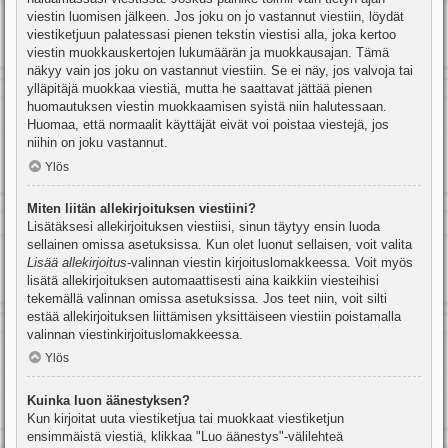
viestin luomisen jälkeen. Jos joku on jo vastannut viestiin, löydät
viestiketjuun palatessasi pienen tekstin viestisi alla, joka kertoo
viestin muokkauskertojen lukumäärän ja muokkausajan. Tämä
näkyy vain jos joku on vastannut viestiin. Se ei näy, jos valvoja tai
ylläpitäjä muokkaa viestiä, mutta he saattavat jättää pienen
huomautuksen viestin muokkaamisen syistä niin halutessaan.
Huomaa, että normaalit käyttäjät eivät voi poistaa viestejä, jos
niihin on joku vastannut.
Ylös
Miten liitän allekirjoituksen viestiini?
Lisätäksesi allekirjoituksen viestiisi, sinun täytyy ensin luoda
sellainen omissa asetuksissa. Kun olet luonut sellaisen, voit valita
Lisää allekirjoitus
-valinnan viestin kirjoituslomakkeessa. Voit myös
lisätä allekirjoituksen automaattisesti aina kaikkiin viesteihisi
tekemällä valinnan omissa asetuksissa. Jos teet niin, voit silti
estää allekirjoituksen liittämisen yksittäiseen viestiin poistamalla
valinnan viestinkirjoituslomakkeessa.
Ylös
Kuinka luon äänestyksen?
Kun kirjoitat uuta viestiketjua tai muokkaat viestiketjun
ensimmäistä viestiä, klikkaa "Luo äänestys"-välilehteä