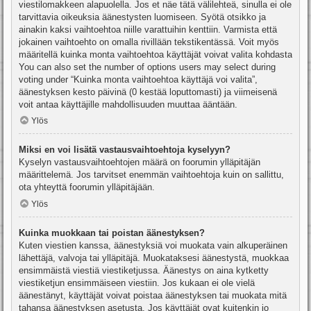
viestilomakkeen alapuolella. Jos et näe tätä välilehteä, sinulla ei ole
tarvittavia oikeuksia äänestysten luomiseen. Syötä otsikko ja
ainakin kaksi vaihtoehtoa niille varattuihin kenttiin. Varmista että
jokainen vaihtoehto on omalla rivillään tekstikentässä. Voit myös
määritellä kuinka monta vaihtoehtoa käyttäjät voivat valita kohdasta
You can also set the number of options users may select during
voting under “Kuinka monta vaihtoehtoa käyttäjä voi valita”,
äänestyksen kesto päivinä (0 kestää loputtomasti) ja viimeisenä
voit antaa käyttäjille mahdollisuuden muuttaa ääntään.
Ylös
Miksi en voi lisätä vastausvaihtoehtoja kyselyyn?
Kyselyn vastausvaihtoehtojen määrä on foorumin ylläpitäjän
määrittelemä. Jos tarvitset enemmän vaihtoehtoja kuin on sallittu,
ota yhteyttä foorumin ylläpitäjään.
Ylös
Kuinka muokkaan tai poistan äänestyksen?
Kuten viestien kanssa, äänestyksiä voi muokata vain alkuperäinen
lähettäjä, valvoja tai ylläpitäjä. Muokataksesi äänestystä, muokkaa
ensimmäistä viestiä viestiketjussa. Äänestys on aina kytketty
viestiketjun ensimmäiseen viestiin. Jos kukaan ei ole vielä
äänestänyt, käyttäjät voivat poistaa äänestyksen tai muokata mitä
tahansa äänestyksen asetusta. Jos käyttäjät ovat kuitenkin jo