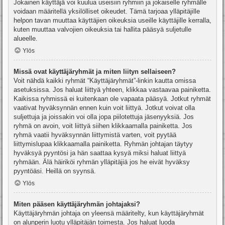
Jokainen käyttäjä voi kuulua useisiin ryhmiin ja jokaiselle ryhmälle
voidaan määritellä yksilölliset oikeudet. Tämä tarjoaa ylläpitäjille
helpon tavan muuttaa käyttäjien oikeuksia useille käyttäjille kerralla,
kuten muuttaa valvojien oikeuksia tai hallita pääsyä suljetulle
alueelle.
Ylös
Missä ovat käyttäjäryhmät ja miten liityn sellaiseen?
Voit nähdä kaikki ryhmät “Käyttäjäryhmät”-linkin kautta omissa
asetuksissa. Jos haluat liittyä yhteen, klikkaa vastaavaa painiketta.
Kaikissa ryhmissä ei kuitenkaan ole vapaata pääsyä. Jotkut ryhmät
vaativat hyväksynnän ennen kuin voit liittyä. Jotkut voivat olla
suljettuja ja joissakin voi olla jopa piilotettuja jäsenyyksiä. Jos
ryhmä on avoin, voit liittyä siihen klikkaamalla painiketta. Jos
ryhmä vaatii hyväksynnän liittymistä varten, voit pyytää
liittymislupaa klikkaamalla painiketta. Ryhmän johtajan täytyy
hyväksyä pyyntösi ja hän saattaa kysyä miksi haluat liittyä
ryhmään. Älä häiriköi ryhmän ylläpitäjiä jos he eivät hyväksy
pyyntöäsi. Heillä on syynsä.
Ylös
Miten pääsen käyttäjäryhmän johtajaksi?
Käyttäjäryhmän johtaja on yleensä määritelty, kun käyttäjäryhmät
on alunperin luotu ylläpitäjän toimesta. Jos haluat luoda