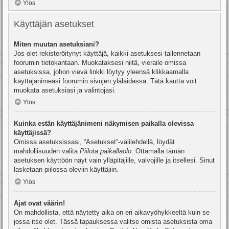
Ylös
Käyttäjän asetukset
Miten muutan asetuksiani?
Jos olet rekisteröitynyt käyttäjä, kaikki asetuksesi tallennetaan
foorumin tietokantaan. Muokataksesi niitä, vieraile omissa
asetuksissa, johon vievä linkki löytyy yleensä klikkaamalla
käyttäjänimeäsi foorumin sivujen ylälaidassa. Tätä kautta voit
muokata asetuksiasi ja valintojasi.
Ylös
Kuinka estän käyttäjänimeni näkymisen paikalla olevissa
käyttäjissä?
Omissa asetuksissasi, “Asetukset”-välilehdellä, löydät
mahdollisuuden valita
Piilota paikallaolo
. Ottamalla tämän
asetuksen käyttöön näyt vain ylläpitäjille, valvojille ja itsellesi. Sinut
lasketaan piilossa oleviin käyttäjiin.
Ylös
Ajat ovat väärin!
On mahdollista, että näytetty aika on eri aikavyöhykkeeltä kuin se
jossa itse olet. Tässä tapauksessa valitse omista asetuksista oma