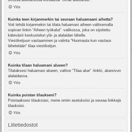
Ylös
Kuinka teen kirjanmerkin tai seuraan haluamaani aihetta?
Voit tehdä kirjanmekin tai tilata haluamasi aiheen valitsemalla
sopivan linkin “Aiheen työkalut” -valikossa, joka on sijoitettu
kätevästi keskustelun ylä- ja alalaidan lähelle.
Viestiketjuun vastaaminen ja valinta “Huomauta kun vastaus
lähetetään” tilaa viestiketjun.
Ylös
Kuinka tilaan haluamani alueen?
Tilataksesi haluamasi alueen, valitse “Tilaa alue” -linkki, aluesivun
alalaidassa.
Ylös
Kuinka poistan tilaukseni?
Poistaaksesi tilauksiasi, mene omiin asetuksiisi ja seuraa linkkejä
tilauksiisi.
Ylös
Liitetiedostot