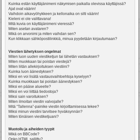
Kuinka estän käyttäjänimeni näkymisen paikalla olevissa käyttäjissä?
Ajat ovat väärin!
Vaihdoin aikavyöhykkeen ja kellonaika on silti väärin!
Kieleni ei ole valittavana!
Mitä kuvia on käyttäjänimeni vieressä?
Miten asetan avataren?
Mikä on arvonimi ja miten vaihdan sen?
Kun klikkaan sähköpostilinkkiä, minua pyydetään kirjautumaan?
Viestien lähetyksen ongelmat
Miten luon uuden viestiketjun tai lähetän vastauksen?
Miten muokkaan tai poistan viestejä?
Miten liitän allekirjoituksen viestiini?
Kuinka luon äänestyksen?
Miksi en voi lisätä vastausvaihtoehtoja kyselyyn?
Kuinka muokkaan tai poistan äänestyksen?
Miksi en pääse alueelle?
Miksi en voi liittää tiedostoja?
Miksi sain varoituksen?
Miten ilmoitan viestin valvojalle?
Mitä “Tallenna”-painike viestin kirjoittamisessa tekee?
Miksi minun viestini tarvitsee hyväksynnän?
Miten tönäisen viestiketjuani?
Muotoilu ja aiheiden tyypit
Mikä on BBCode?
Onko HTML sallittu?