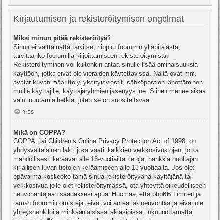
Kirjautumisen ja rekisteröitymisen ongelmat
Miksi minun pitää rekisteröityä?
Sinun ei välttämättä tarvitse, riippuu foorumin ylläpitäjästä,
tarvitaanko foorumilla kirjoittamiseen rekisteröitymistä.
Rekisteröityminen voi kuitenkin antaa sinulle lisää ominaisuuksia
käyttöön, jotka eivät ole vieraiden käytettävissä. Näitä ovat mm.
avatar-kuvan määrittely, yksityisviestit, sähköpostien lähettäminen
muille käyttäjille, käyttäjäryhmien jäsenyys jne. Siihen menee aikaa
vain muutamia hetkiä, joten se on suositeltavaa.
Ylös
Mikä on COPPA?
COPPA, tai Children’s Online Privacy Protection Act of 1998, on
yhdysvaltalainen laki, joka vaatii kaikkien verkkosivustojen, jotka
mahdollisesti keräävät alle 13-vuotiailta tietoja, hankkia huoltajan
kirjallisen luvan tietojen keräämiseen alle 13-vuotiaalta. Jos olet
epävarma koskeeko tämä sinua rekisteröityvänä käyttäjänä tai
verkkosivua jolle olet rekisteröitymässä, ota yhteyttä oikeudelliseen
neuvonantajaan saadaksesi apua. Huomaa, että phpBB Limited ja
tämän foorumin omistajat eivät voi antaa lakineuvontaa ja eivät ole
yhteyshenkilöitä minkäänlaisissa lakiasioissa, lukuunottamatta