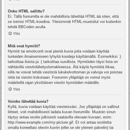
Onko HTML sallittu?
Ei. Tällä foorumilla ei ole mahdollista lähettää HTML:ää siten, että
se toimisi HTML-koodina. Yleisimmät HTML-muotoilut voi kuitenkin
tehdä BBCoden avulla.
Ylös
Mitä ovat hymiöt?
Hymiöt tai emoticonit ovat pieniä kuvia joita voidaan käyttää
tunteiden ilmaisemiseen lyhyitä koodeja käyttämällä. Esimerkiksi :)
tarkoittaa iloista ja :( tarkoittaa surullista. Hymiöiden täysi lista on
nähtävillä viestinlähetyslomakkeessa. Älä käytä hymiöitä liikaa,
sillä ne voivat tehdä viestistä lukukelvottoman ja valvoja voi poistaa
niitä tai viestin kokonaan. Foorumin ylläpitäjä on voinut myös
määritellä rajan yksittäisen viestin hymiöiden määrälle.
Ylös
Voinko lähettää kuvia?
Kyllä, kuvia voidaan käyttää viesteissäsi. Jos ylläpitäjä on sallinut
liitteet, voit mahdollisesti ladata kuvan foorumille. Muutoin sinun
täytyy antaa osoite julkisesti saatavilla olevaan kuvaan, esim.
http://www.example.com/my-picture.gif. Et voi antaa osoitetta
omalla koneellasi oleviin kuviin (ellei se ole yleinen palvelin) tai