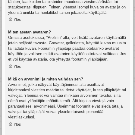
tähtien, laatikoiden tai pisteiden muodossa viestimäärästäsi tai
statuksestasi riippuen. Toinen, yleensä isompi kuva on avatar ja on
yleensä uniikki tai henkilökohtainen jokaisella käyttäjällä.
Ylös
Miten asetan avataren?
Omissa asetuksissa, “Profiilin” alla, voit lisätä avataren käyttämällä
jotain neljästä tavasta: Gravatar, galleriasta, käyttää kuvaa muualta
tai ladata kuvan. Foorumin ylläpitäjä päättää otetaanko avataret
käyttöön ja valitsee mitkä avatarien käyttöönottotavat sallitaan. Jos
et voi käyttää avataria, ota yhteyttä foorumin ylläpitäjään.
Ylös
Mikä on arvonimi ja miten vaihdan sen?
Arvonimet, jotka näkyvät käyttäjänimesi alla osoittavat
kirjoittamiesi viestien määrän tai tietyt käyttäjät, kuten ylläpitäjät tai
valvojat. Yleensä et voi vaihtaa minkään arvonimen tekstiä, sillä
nämä ovat ylläpitäjän määrittelemiä. Älä kirjoita viestejä vain
parantaaksesi arvonimeäsi. Useimmat foorumit eivät siedä tätä ja
valvojat tai ylläpitäjät voivat yksinkertaisesti pienentää
viestilaskuriasi.
Ylös