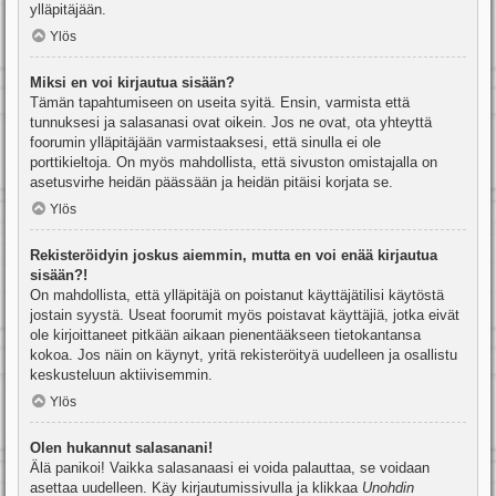
ylläpitäjään.
Ylös
Miksi en voi kirjautua sisään?
Tämän tapahtumiseen on useita syitä. Ensin, varmista että
tunnuksesi ja salasanasi ovat oikein. Jos ne ovat, ota yhteyttä
foorumin ylläpitäjään varmistaaksesi, että sinulla ei ole
porttikieltoja. On myös mahdollista, että sivuston omistajalla on
asetusvirhe heidän päässään ja heidän pitäisi korjata se.
Ylös
Rekisteröidyin joskus aiemmin, mutta en voi enää kirjautua
sisään?!
On mahdollista, että ylläpitäjä on poistanut käyttäjätilisi käytöstä
jostain syystä. Useat foorumit myös poistavat käyttäjiä, jotka eivät
ole kirjoittaneet pitkään aikaan pienentääkseen tietokantansa
kokoa. Jos näin on käynyt, yritä rekisteröityä uudelleen ja osallistu
keskusteluun aktiivisemmin.
Ylös
Olen hukannut salasanani!
Älä panikoi! Vaikka salasanaasi ei voida palauttaa, se voidaan
asettaa uudelleen. Käy kirjautumissivulla ja klikkaa
Unohdin