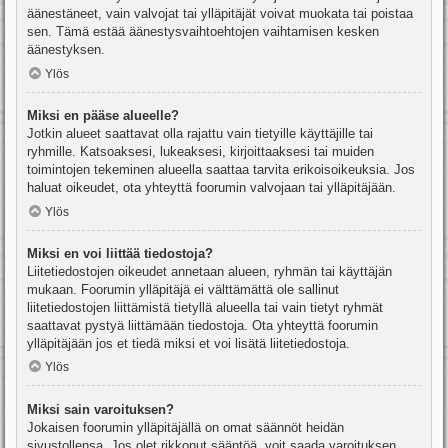
äänestäneet, vain valvojat tai ylläpitäjät voivat muokata tai poistaa
sen. Tämä estää äänestysvaihtoehtojen vaihtamisen kesken
äänestyksen.
Ylös
Miksi en pääse alueelle?
Jotkin alueet saattavat olla rajattu vain tietyille käyttäjille tai
ryhmille. Katsoaksesi, lukeaksesi, kirjoittaaksesi tai muiden
toimintojen tekeminen alueella saattaa tarvita erikoisoikeuksia. Jos
haluat oikeudet, ota yhteyttä foorumin valvojaan tai ylläpitäjään.
Ylös
Miksi en voi liittää tiedostoja?
Liitetiedostojen oikeudet annetaan alueen, ryhmän tai käyttäjän
mukaan. Foorumin ylläpitäjä ei välttämättä ole sallinut
liitetiedostojen liittämistä tietyllä alueella tai vain tietyt ryhmät
saattavat pystyä liittämään tiedostoja. Ota yhteyttä foorumin
ylläpitäjään jos et tiedä miksi et voi lisätä liitetiedostoja.
Ylös
Miksi sain varoituksen?
Jokaisen foorumin ylläpitäjällä on omat säännöt heidän
sivustollensa. Jos olet rikkonut sääntöä, voit saada varoituksen.