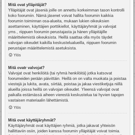
Mitä ovat ylläpitäjät?
Ylläpitäjät ovat jäseniä joille on annettu korkeimman tason kontrolli
koko foorumiin. Nämä jäsenet voivat hallita foorumin kaikkia
foorumin toiminnan osa-alueita, mukaan lukien oikeuksien
asettaminen, käyttäjien porttikiellot, käyttäjäryhmät ja valvojat
yms., riippuen foorumin perustajasta ja hänen ylläpitäjille
määrittelemistä oikeuksista. Heillä saattaa olla myös täydet
valvojan oikeudet kaikilla keskustelualueilla, riippuen foorumin
perustajan määrittelemistä asetuksista.
Ylös
Mitä ovatr valvojat?
Valvojat ovat henkilöitä (tai ryhmä henkilöitä) jotka katsovat
foorumeiden perään päivittäin. Heillä on on valta muokata ja poistaa
viestejä ja lukita, avata, siirtää, poistaa ja jakaa viestiketjuja niillä
alueilla joissa heillä on valvojan oikeudet. Yleensä valvojat ovat
paikalla estämässä aiheen vierestä keskustelua tai hyvien tapojen
vastaisen materiaalin lähettämistä.
Ylös
Mitä ovat käyttäjäryhmät?
Käyttäjäryhmät ovat käyttäjien ryhmiä, jotka jakavat yhteisön
hallittaviin osiin, joiden kanssa foorumin ylläpitäjät voivat toimia.