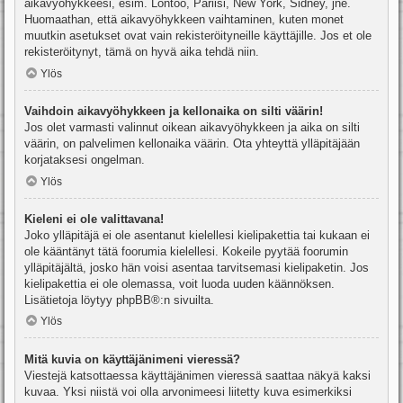
aikavyöhykkeesi, esim. Lontoo, Pariisi, New York, Sidney, jne.
Huomaathan, että aikavyöhykkeen vaihtaminen, kuten monet
muutkin asetukset ovat vain rekisteröityneille käyttäjille. Jos et ole
rekisteröitynyt, tämä on hyvä aika tehdä niin.
Ylös
Vaihdoin aikavyöhykkeen ja kellonaika on silti väärin!
Jos olet varmasti valinnut oikean aikavyöhykkeen ja aika on silti
väärin, on palvelimen kellonaika väärin. Ota yhteyttä ylläpitäjään
korjataksesi ongelman.
Ylös
Kieleni ei ole valittavana!
Joko ylläpitäjä ei ole asentanut kielellesi kielipakettia tai kukaan ei
ole kääntänyt tätä foorumia kielellesi. Kokeile pyytää foorumin
ylläpitäjältä, josko hän voisi asentaa tarvitsemasi kielipaketin. Jos
kielipakettia ei ole olemassa, voit luoda uuden käännöksen.
Lisätietoja löytyy
phpBB
®:n sivuilta.
Ylös
Mitä kuvia on käyttäjänimeni vieressä?
Viestejä katsottaessa käyttäjänimen vieressä saattaa näkyä kaksi
kuvaa. Yksi niistä voi olla arvonimeesi liitetty kuva esimerkiksi