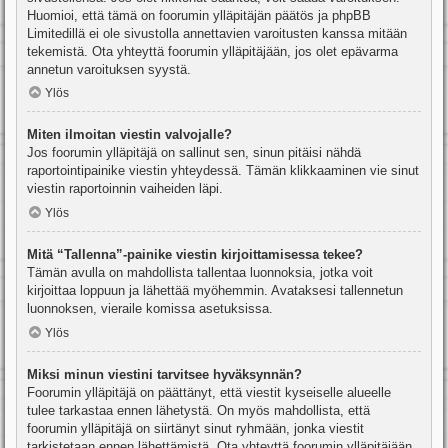
Huomioi, että tämä on foorumin ylläpitäjän päätös ja phpBB
Limitedillä ei ole sivustolla annettavien varoitusten kanssa mitään
tekemistä. Ota yhteyttä foorumin ylläpitäjään, jos olet epävarma
annetun varoituksen syystä.
Ylös
Miten ilmoitan viestin valvojalle?
Jos foorumin ylläpitäjä on sallinut sen, sinun pitäisi nähdä
raportointipainike viestin yhteydessä. Tämän klikkaaminen vie sinut
viestin raportoinnin vaiheiden läpi.
Ylös
Mitä “Tallenna”-painike viestin kirjoittamisessa tekee?
Tämän avulla on mahdollista tallentaa luonnoksia, jotka voit
kirjoittaa loppuun ja lähettää myöhemmin. Avataksesi tallennetun
luonnoksen, vieraile komissa asetuksissa.
Ylös
Miksi minun viestini tarvitsee hyväksynnän?
Foorumin ylläpitäjä on päättänyt, että viestit kyseiselle alueelle
tulee tarkastaa ennen lähetystä. On myös mahdollista, että
foorumin ylläpitäjä on siirtänyt sinut ryhmään, jonka viestit
tarkistetaan ennen lähettämistä. Ota yhteyttä foorumin ylläpitäjään