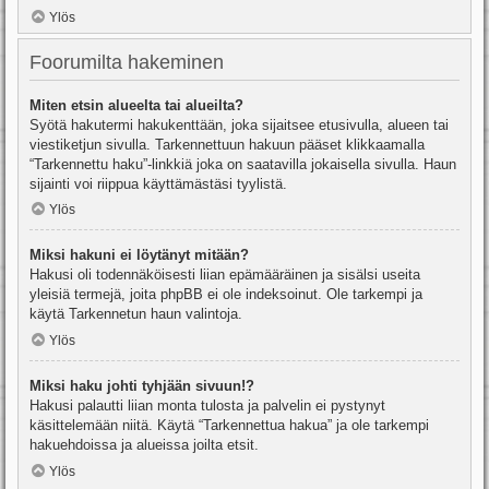
Ylös
Foorumilta hakeminen
Miten etsin alueelta tai alueilta?
Syötä hakutermi hakukenttään, joka sijaitsee etusivulla, alueen tai
viestiketjun sivulla. Tarkennettuun hakuun pääset klikkaamalla
“Tarkennettu haku”-linkkiä joka on saatavilla jokaisella sivulla. Haun
sijainti voi riippua käyttämästäsi tyylistä.
Ylös
Miksi hakuni ei löytänyt mitään?
Hakusi oli todennäköisesti liian epämääräinen ja sisälsi useita
yleisiä termejä, joita phpBB ei ole indeksoinut. Ole tarkempi ja
käytä Tarkennetun haun valintoja.
Ylös
Miksi haku johti tyhjään sivuun!?
Hakusi palautti liian monta tulosta ja palvelin ei pystynyt
käsittelemään niitä. Käytä “Tarkennettua hakua” ja ole tarkempi
hakuehdoissa ja alueissa joilta etsit.
Ylös