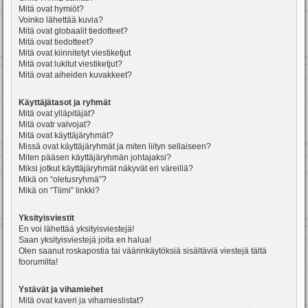
Mitä ovat hymiöt?
Voinko lähettää kuvia?
Mitä ovat globaalit tiedotteet?
Mitä ovat tiedotteet?
Mitä ovat kiinnitetyt viestiketjut
Mitä ovat lukitut viestiketjut?
Mitä ovat aiheiden kuvakkeet?
Käyttäjätasot ja ryhmät
Mitä ovat ylläpitäjät?
Mitä ovatr valvojat?
Mitä ovat käyttäjäryhmät?
Missä ovat käyttäjäryhmät ja miten liityn sellaiseen?
Miten pääsen käyttäjäryhmän johtajaksi?
Miksi jotkut käyttäjäryhmät näkyvät eri väreillä?
Mikä on “oletusryhmä”?
Mikä on “Tiimi” linkki?
Yksityisviestit
En voi lähettää yksityisviestejä!
Saan yksityisviestejä joita en halua!
Olen saanut roskapostia tai väärinkäytöksiä sisältäviä viestejä tältä
foorumilta!
Ystävät ja vihamiehet
Mitä ovat kaveri ja vihamieslistat?