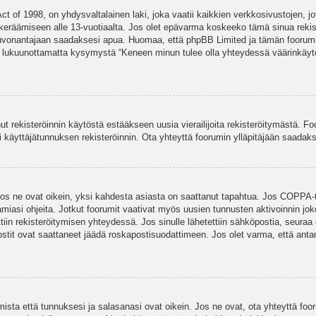
t of 1998, on yhdysvaltalainen laki, joka vaatii kaikkien verkkosivustojen, jot
jen keräämiseen alle 13-vuotiaalta. Jos olet epävarma koskeeko tämä sinua rekis
euvonantajaan saadaksesi apua. Huomaa, että phpBB Limited ja tämän foorumin 
a, lukuunottamatta kysymystä “Keneen minun tulee olla yhteydessä väärinkäytö
nut rekisteröinnin käytöstä estääkseen uusia vierailijoita rekisteröitymästä. F
asi käyttäjätunnuksen rekisteröinnin. Ota yhteyttä foorumin ylläpitäjään saadak
Jos ne ovat oikein, yksi kahdesta asiasta on saattanut tapahtua. Jos COPPA-tuk
amiasi ohjeita. Jotkut foorumit vaativat myös uusien tunnusten aktivoinnin joko
ttiin rekisteröitymisen yhteydessä. Jos sinulle lähetettiin sähköpostia, seuraa
stit ovat saattaneet jäädä roskapostisuodattimeen. Jos olet varma, että antam
ta että tunnuksesi ja salasanasi ovat oikein. Jos ne ovat, ota yhteyttä fooru