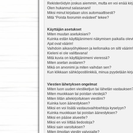
Rekisteröidyin joskus aiemmin, mutta en voi enää kir
Olen hukannut salasanani!
Miksi minut kirjataan ulos automaattisesti?
Mitä “Poista foorumin evästeet” tekee?
Käyttäjän asetukset
Miten muutan asetuksiani?
Kuinka estän käyttäjänimeni näkymisen paikalla olevi
Ajat ovat väärin!
Vaihdoin aikavyöhykkeen ja kellonaika on silti väärin!
Kieleni ei ole valittavana!
Mitä kuvia on käyttäjänimeni vieressä?
Miten asetan avataren?
Mikä on arvonimi ja miten vaihdan sen?
Kun klikkaan sähköpostilinkkiä, minua pyydetään ki
Viestien lähetyksen ongelmat
Miten luon uuden viestiketjun tai lähetän vastauksen
Miten muokkaan tai poistan viestejä?
Miten liitän allekirjoituksen viestiini?
Kuinka luon äänestyksen?
Miksi en voi lisätä vastausvaihtoehtoja kyselyyn?
Kuinka muokkaan tai poistan äänestyksen?
Miksi en pääse alueelle?
Miksi en voi liittää tiedostoja?
Miksi sain varoituksen?
Miten ilmoitan viestin valvojalle?