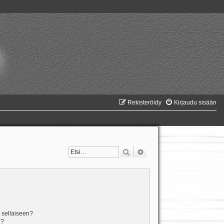
Rekisteröidy
Kirjaudu sisään
Etsi
Tarkennettu haku
n sellaiseen?
i?