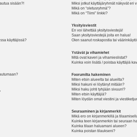
jautua sisään?!
Miksi jotkut käyttäjäryhmät näkyvät eri v
Mikä on “oletusryhmä”?
Mikä on “Tiimi” linkki?
Yksityisviestit
En voi lähettää yksityisviestejä!
Saan yksityisviestejä joita en halua!
ssa käyttäjissä?
Olen saanut roskapostia tai väärinkäytöks
Ystävät ja vihamiehet
Mitä ovat kaveri ja vihamieslistat?
Kuinka voin lisätä / poistaa käyttäjiä ka
rjautumaan?
Foorumilta hakeminen
Miten etsin alueelta tai alueilta?
Miksi hakuni ei löytänyt mitään?
Miksi haku johti tyhjään sivuun!?
?
Miten etsin käyttäjiä?
Miten löydän omat viestini ja viestiketju
Seuraaminen ja kirjanmerkit
Mikä ero on kirjanmerkillä ja tilaamisel
Kuinka teen kirjanmerkin tai seuraan h
Kuinka tilaan haluamani alueen?
Kuinka poistan tilaukseni?