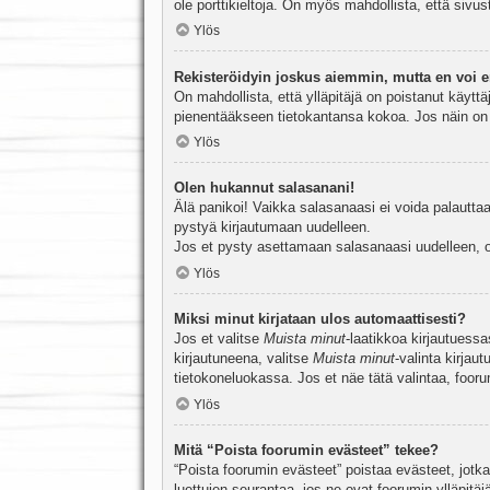
ole porttikieltoja. On myös mahdollista, että sivu
Ylös
Rekisteröidyin joskus aiemmin, mutta en voi e
On mahdollista, että ylläpitäjä on poistanut käyttä
pienentääkseen tietokantansa kokoa. Jos näin on k
Ylös
Olen hukannut salasanani!
Älä panikoi! Vaikka salasanaasi ei voida palauttaa
pystyä kirjautumaan uudelleen.
Jos et pysty asettamaan salasanaasi uudelleen, ot
Ylös
Miksi minut kirjataan ulos automaattisesti?
Jos et valitse
Muista minut
-laatikkoa kirjautuess
kirjautuneena, valitse
Muista minut
-valinta kirjau
tietokoneluokassa. Jos et näe tätä valintaa, foor
Ylös
Mitä “Poista foorumin evästeet” tekee?
“Poista foorumin evästeet” poistaa evästeet, jotka
luettujen seurantaa, jos ne ovat foorumin ylläpit