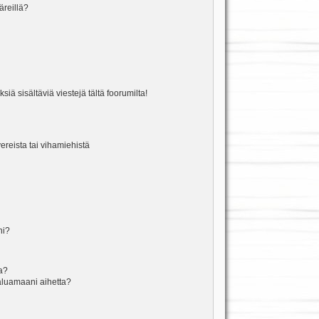
äreillä?
iä sisältäviä viestejä tältä foorumilta!
vereista tai vihamiehistä
ni?
la?
aluamaani aihetta?