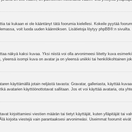
ettia tai kukaan ei ole kääntänyt tätä foorumia kielellesi. Kokeile pyytää foorum
e olemassa, voit luoda uuden käännöksen. Lisätietoja löytyy
phpBB
®:n sivuilta.
aa näkyä kaksi kuvaa. Yksi niistä voi olla arvonimeesi liitetty kuva esimerki
, yleensä isompi kuva on avatar ja on yleensä uniikki tai henkilökohtainen joka
vataren käyttämällä jotain neljästä tavasta: Gravatar, galleriasta, käyttää kuva
kä avatarien käyttöönottotavat sallitaan. Jos et voi käyttää avataria, ota yhte
avat kirjoittamiesi viestien määrän tai tietyt käyttäjät, kuten ylläpitäjät tai 
 Älä kirjoita viestejä vain parantaaksesi arvonimeäsi. Useimmat foorumit eivät si