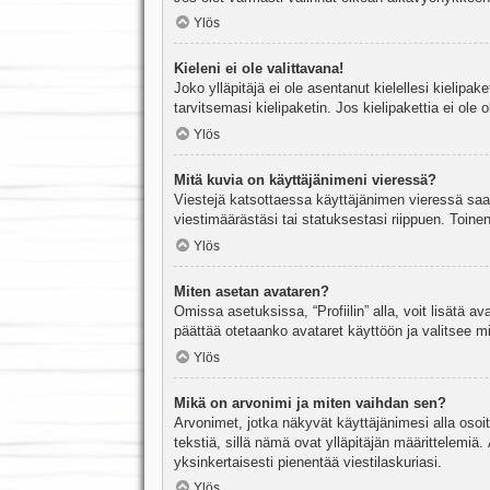
Ylös
Kieleni ei ole valittavana!
Joko ylläpitäjä ei ole asentanut kielellesi kielipak
tarvitsemasi kielipaketin. Jos kielipakettia ei ol
Ylös
Mitä kuvia on käyttäjänimeni vieressä?
Viestejä katsottaessa käyttäjänimen vieressä saatt
viestimäärästäsi tai statuksestasi riippuen. Toinen
Ylös
Miten asetan avataren?
Omissa asetuksissa, “Profiilin” alla, voit lisätä a
päättää otetaanko avataret käyttöön ja valitsee mit
Ylös
Mikä on arvonimi ja miten vaihdan sen?
Arvonimet, jotka näkyvät käyttäjänimesi alla osoitt
tekstiä, sillä nämä ovat ylläpitäjän määrittelemiä.
yksinkertaisesti pienentää viestilaskuriasi.
Ylös