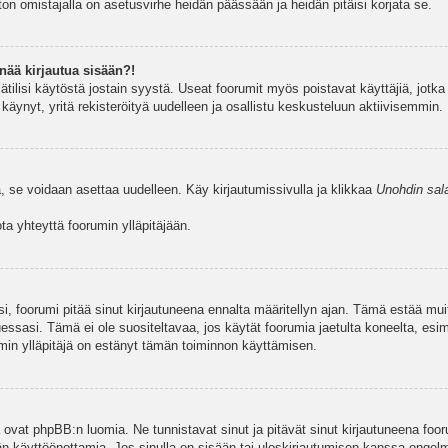
ston omistajalla on asetusvirhe heidän päässään ja heidän pitäisi korjata se.
nää kirjautua sisään?!
jätilisi käytöstä jostain syystä. Useat foorumit myös poistavat käyttäjiä, jotka 
äynyt, yritä rekisteröityä uudelleen ja osallistu keskusteluun aktiivisemmin.
, se voidaan asettaa uudelleen. Käy kirjautumissivulla ja klikkaa
Unohdin sal
a yhteyttä foorumin ylläpitäjään.
asi, foorumi pitää sinut kirjautuneena ennalta määritellyn ajan. Tämä estää m
tuessasi. Tämä ei ole suositeltavaa, jos käytät foorumia jaetulta koneelta, esim
umin ylläpitäjä on estänyt tämän toiminnon käyttämisen.
 ovat phpBB:n luomia. Ne tunnistavat sinut ja pitävät sinut kirjautuneena foor
äjän käyttöönottamia. Jos sinulla on sisään tai uloskirjautumisen kanssa ongel