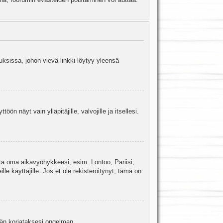
uksissa, johon vievä linkki löytyy yleensä
ön näyt vain ylläpitäjille, valvojille ja itsellesi.
sta oma aikavyöhykkeesi, esim. Lontoo, Pariisi,
 käyttäjille. Jos et ole rekisteröitynyt, tämä on
jään korjataksesi ongelman.