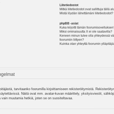
?
Liitetiedostot
Mitkä liitetiedostot ovat sallittuja tällä a
Mistä löydän lähettämäni liitetiedostot?
phpBB -asiat
Kuka kirjoitti tämän foorumisovelluksen
Miksi ominaisuutta X ei ole saatavilla?
Keneen minun tulee olla yhteydessä vää
foorumiin liittyen?
Kuinka otan yhteyttä foorumin ylläpitäj
ongelmat
pitäjästä, tarvitaanko foorumilla kirjoittamiseen rekisteröitymistä. Rekisteröity
käytettävissä. Näitä ovat mm. avatar-kuvan määrittely, yksityisviestit, sähköpo
 vain muutamia hetkiä, joten se on suositeltavaa.