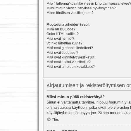
Mitä “Tallenna”-painike viestin kirjoittamisessa tekee
Miksi minun viestini tarvitsee hyväksynnän?
Miten tönäisen viestiketjuani?
Muotoilu ja aiheiden tyypit
Mikä on BBCode?
Onko HTML sallittu?
Mitä ovat hymiöt?
Voinko lähettää kuvia?
Mitä ovat globaalit tiedotteet?
Mitä ovat tiedotteet?
Mitä ovat kiinnitetyt viestiketjut
Mitä ovat lukitut viestiketjut?
Mitä ovat aiheiden kuvakkeet?
Kirjautumisen ja rekisteröitymisen 
Miksi minun pitää rekisteröityä?
Sinun ei välttämättä tarvitse, riippuu foorumin yllä
ominaisuuksia käyttöön, jotka eivät ole vieraiden 
käyttäjäryhmien jäsenyys jne. Siihen menee aikaa
Ylös