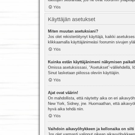
Ylös
Käyttäjän asetukset
Miten muutan asetuksiani?
Jos olet rekisteröitynyt käyttäjä, kaikki asetukse
klikkaamalla käyttäjänimeäsi foorumin sivujen yläl
Ylös
Kuinka estän käyttäjänimeni näkymisen paikall
Omissa asetuksissasi, “Asetukset”-välilehdellä, l
Sinut lasketaan piilossa oleviin käyttäjiin.
Ylös
Ajat ovat väärin!
On mahdollista, että näytetty aika on eri aikavyö
New York, Sidney, jne. Huomaathan, että aikavyöhy
hyvä aika tehdä niin.
Ylös
Vaihdoin aikavyöhykkeen ja kellonaika on silti 
Jos olet varmasti valinnut oikean aikavyöhykkeen j