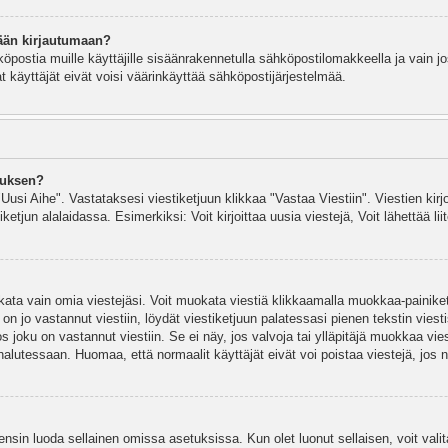
ään kirjautumaan?
köpostia muille käyttäjille sisäänrakennetulla sähköpostilomakkeella ja vain jo
 käyttäjät eivät voisi väärinkäyttää sähköpostijärjestelmää.
auksen?
"Uusi Aihe". Vastataksesi viestiketjuun klikkaa "Vastaa Viestiin". Viestien kirj
ketjun alalaidassa. Esimerkiksi: Voit kirjoittaa uusia viestejä, Voit lähettää liit
uokata vain omia viestejäsi. Voit muokata viestiä klikkaamalla muokkaa-painik
 on jo vastannut viestiin, löydät viestiketjuun palatessasi pienen tekstin viest
oku on vastannut viestiin. Se ei näy, jos valvoja tai ylläpitäjä muokkaa vies
utessaan. Huomaa, että normaalit käyttäjät eivät voi poistaa viestejä, jos ni
y ensin luoda sellainen omissa asetuksissa. Kun olet luonut sellaisen, voit vali