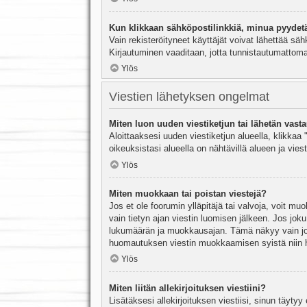
Kun klikkaan sähköpostilinkkiä, minua pyydet
Vain rekisteröityneet käyttäjät voivat lähettää säh
Kirjautuminen vaaditaan, jotta tunnistautumattomat
Ylös
Viestien lähetyksen ongelmat
Miten luon uuden viestiketjun tai lähetän vast
Aloittaaksesi uuden viestiketjun alueella, klikkaa 
oikeuksistasi alueella on nähtävillä alueen ja viesti
Ylös
Miten muokkaan tai poistan viestejä?
Jos et ole foorumin ylläpitäjä tai valvoja, voit m
vain tietyn ajan viestin luomisen jälkeen. Jos joku
lukumäärän ja muokkausajan. Tämä näkyy vain jos j
huomautuksen viestin muokkaamisen syistä niin hal
Ylös
Miten liitän allekirjoituksen viestiini?
Lisätäksesi allekirjoituksen viestiisi, sinun täyty