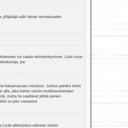
s ylläpitäjä sallii tämän ominaisuuden.
oittaminen voi vaatia rekisteröitymisen. Lista sinun
etiedostoja, jne.
etta haluamassasi viestissä. Joskus painike toimii
isi alla, joka kertoo viestin muokkauskertojen
tiä, mutta he saattavat jättää pienen
ihin on joku vastannut.
ta
Lisää allekirjoitus
-valinnan viestin