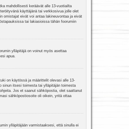
ka mahdollisesti keräävät alle 13-vuotiailta
teröityvänä käyttäjänä tai verkkosivua jolle olet
omistajat eivät voi antaa lakineuvontaa ja eivät
stapauksissa tai lakiasioissa tähän foorumiin
oorumin ylläpitäjä on voinut myös asettaa
sesi apua.
i on käytössä ja määrittelit olevasi alle 13-
 sinun itsesi toimesta tai ylläpitäjän toimesta
 ohjeita. Jos et saanut sähköpostia, olet saattanut
asi sähköpostiosoite oli oikein, yritä ottaa
min ylläpitäjään varmistaaksesi, että sinulla ei