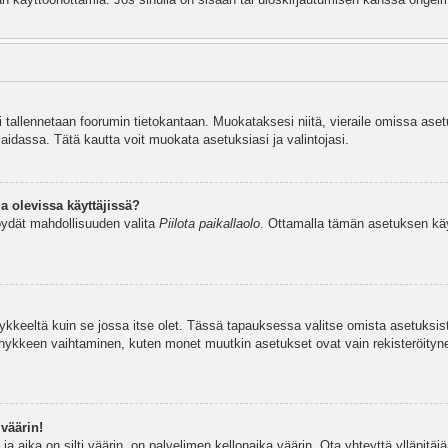
si tallennetaan foorumin tietokantaan. Muokataksesi niitä, vieraile omissa aset
aidassa. Tätä kautta voit muokata asetuksiasi ja valintojasi.
a olevissa käyttäjissä?
öydät mahdollisuuden valita
Piilota paikallaolo
. Ottamalla tämän asetuksen käyttö
hykkeeltä kuin se jossa itse olet. Tässä tapauksessa valitse omista asetuksi
kkeen vaihtaminen, kuten monet muutkin asetukset ovat vain rekisteröityneille
väärin!
a aika on silti väärin, on palvelimen kellonaika väärin. Ota yhteyttä ylläpitä