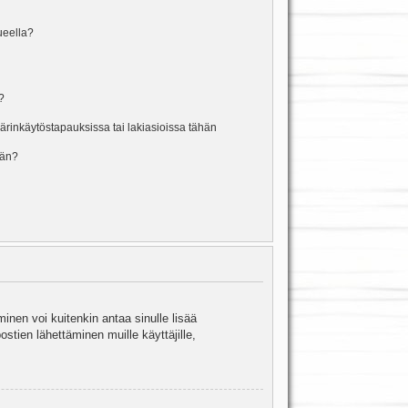
lueella?
?
rinkäytöstapauksissa tai lakiasioissa tähän
ään?
minen voi kuitenkin antaa sinulle lisää
stien lähettäminen muille käyttäjille,