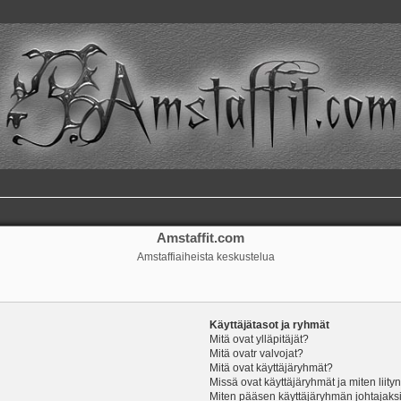
Amstaffit.com
Amstaffiaiheista keskustelua
Käyttäjätasot ja ryhmät
Mitä ovat ylläpitäjät?
Mitä ovatr valvojat?
Mitä ovat käyttäjäryhmät?
Missä ovat käyttäjäryhmät ja miten liity
Miten pääsen käyttäjäryhmän johtajaks