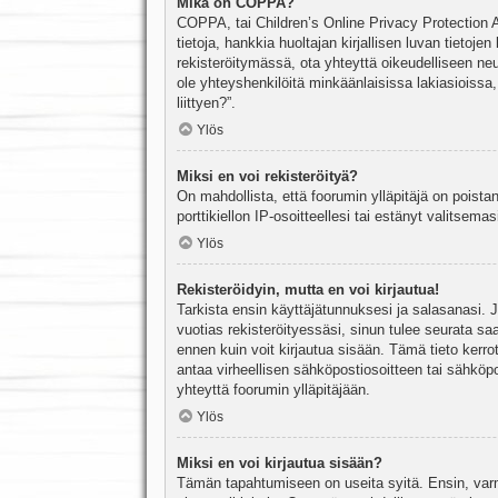
Mikä on COPPA?
COPPA, tai Children’s Online Privacy Protection Ac
tietoja, hankkia huoltajan kirjallisen luvan tieto
rekisteröitymässä, ota yhteyttä oikeudelliseen n
ole yhteyshenkilöitä minkäänlaisissa lakiasioiss
liittyen?”.
Ylös
Miksi en voi rekisteröityä?
On mahdollista, että foorumin ylläpitäjä on poista
porttikiellon IP-osoitteellesi tai estänyt valitsem
Ylös
Rekisteröidyin, mutta en voi kirjautua!
Tarkista ensin käyttäjätunnuksesi ja salasanasi. 
vuotias rekisteröityessäsi, sinun tulee seurata sa
ennen kuin voit kirjautua sisään. Tämä tieto kerro
antaa virheellisen sähköpostiosoitteen tai sähköpo
yhteyttä foorumin ylläpitäjään.
Ylös
Miksi en voi kirjautua sisään?
Tämän tapahtumiseen on useita syitä. Ensin, varmis