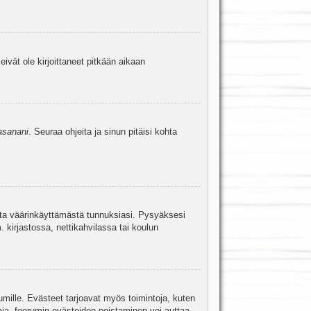
eivät ole kirjoittaneet pitkään aikaan
asanani
. Seuraa ohjeita ja sinun pitäisi kohta
uita väärinkäyttämästä tunnuksiasi. Pysyäksesi
. kirjastossa, nettikahvilassa tai koulun
umille. Evästeet tarjoavat myös toimintoja, kuten
mia, foorumin evästeiden poistaminen voi auttaa.