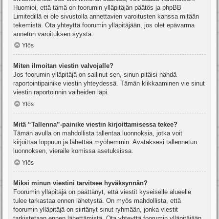
Huomioi, että tämä on foorumin ylläpitäjän päätös ja phpBB
Limitedillä ei ole sivustolla annettavien varoitusten kanssa mitään
tekemistä. Ota yhteyttä foorumin ylläpitäjään, jos olet epävarma
annetun varoituksen syystä.
Ylös
Miten ilmoitan viestin valvojalle?
Jos foorumin ylläpitäjä on sallinut sen, sinun pitäisi nähdä
raportointipainike viestin yhteydessä. Tämän klikkaaminen vie sinut
viestin raportoinnin vaiheiden läpi.
Ylös
Mitä “Tallenna”-painike viestin kirjoittamisessa tekee?
Tämän avulla on mahdollista tallentaa luonnoksia, jotka voit
kirjoittaa loppuun ja lähettää myöhemmin. Avataksesi tallennetun
luonnoksen, vieraile komissa asetuksissa.
Ylös
Miksi minun viestini tarvitsee hyväksynnän?
Foorumin ylläpitäjä on päättänyt, että viestit kyseiselle alueelle
tulee tarkastaa ennen lähetystä. On myös mahdollista, että
foorumin ylläpitäjä on siirtänyt sinut ryhmään, jonka viestit
tarkistetaan ennen lähettämistä. Ota yhteyttä foorumin ylläpitäjään