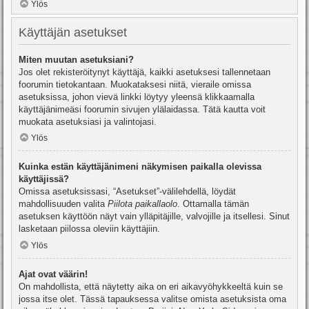
Ylös
Käyttäjän asetukset
Miten muutan asetuksiani?
Jos olet rekisteröitynyt käyttäjä, kaikki asetuksesi tallennetaan
foorumin tietokantaan. Muokataksesi niitä, vieraile omissa
asetuksissa, johon vievä linkki löytyy yleensä klikkaamalla
käyttäjänimeäsi foorumin sivujen ylälaidassa. Tätä kautta voit
muokata asetuksiasi ja valintojasi.
Ylös
Kuinka estän käyttäjänimeni näkymisen paikalla olevissa
käyttäjissä?
Omissa asetuksissasi, “Asetukset”-välilehdellä, löydät
mahdollisuuden valita
Piilota paikallaolo
. Ottamalla tämän
asetuksen käyttöön näyt vain ylläpitäjille, valvojille ja itsellesi. Sinut
lasketaan piilossa oleviin käyttäjiin.
Ylös
Ajat ovat väärin!
On mahdollista, että näytetty aika on eri aikavyöhykkeeltä kuin se
jossa itse olet. Tässä tapauksessa valitse omista asetuksista oma