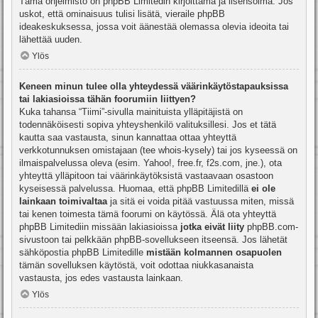
Tämä ohjelmisto on phpBB Limitedin kirjoittama ja lisensoima. Jos
uskot, että ominaisuus tulisi lisätä, vieraile
phpBB
ideakeskuksessa
, jossa voit äänestää olemassa olevia ideoita tai
lähettää uuden.
Ylös
Keneen minun tulee olla yhteydessä väärinkäytöstapauksissa
tai lakiasioissa tähän foorumiin liittyen?
Kuka tahansa “Tiimi”-sivulla mainituista ylläpitäjistä on
todennäköisesti sopiva yhteyshenkilö valituksillesi. Jos et tätä
kautta saa vastausta, sinun kannattaa ottaa yhteyttä
verkkotunnuksen omistajaan (tee
whois-kysely
) tai jos kyseessä on
ilmaispalvelussa oleva (esim. Yahoo!, free.fr, f2s.com, jne.), ota
yhteyttä ylläpitoon tai väärinkäytöksistä vastaavaan osastoon
kyseisessä palvelussa. Huomaa, että phpBB Limitedillä
ei ole
lainkaan toimivaltaa
ja sitä ei voida pitää vastuussa miten, missä
tai kenen toimesta tämä foorumi on käytössä. Älä ota yhteyttä
phpBB Limitediin missään lakiasioissa
jotka eivät liity
phpBB.com-
sivustoon tai pelkkään phpBB-sovellukseen itseensä. Jos lähetät
sähköpostia phpBB Limitedille
mistään kolmannen osapuolen
tämän sovelluksen käytöstä, voit odottaa niukkasanaista
vastausta, jos edes vastausta lainkaan.
Ylös