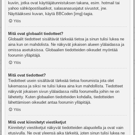
kuviin, jotka ovat käyttäjätunnistuksen takana, esim. hotmail tai
yahoo sähköpostilaatikot, salasanasuojatut sivustot, jne.
Näyttääksesi kuvan, käytä BBCoden [img]-tagia.
Ylös
Mitä ovat globaalit tiedotteet?
Globaalit tiedotteet sisältävät tärkeää tietoa ja sinun tulisi lukea ne
aina kun on mahdolista. Ne näkyvät jokaisen alueen ylälaidassa ja
omissa asetuksissa. Globaalien tiedotteiden oikeudet myöntää
foorumin ylläpitäjä.
Ylös
Mitä ovat tiedotteet?
Tiedotteet usein sisältävät tärkeää tietoa foorumista jota olet
lukemassa ja siksi ne tulisi lukea aina kun mahdollista. Tiedotteet
näkyvät jokaisen sivun ylälaidassa niillä foorumeilla joihin ne on
lähetetty. Kuten globaalien tiedotteiden kohdalla, tiedotteiden
lähettämisen oikeudet antaa foorumin ylläpitäjä.
Ylös
Mitä ovat kiinnitetyt viestiketjut
Kiinnitetyt viestiketjut näkyvät tiedotteiden alapuolella ja ovat vain
etusivulla. Ne ovat yleensä aika tärkeitä, joten sinun tulisi lukea ne