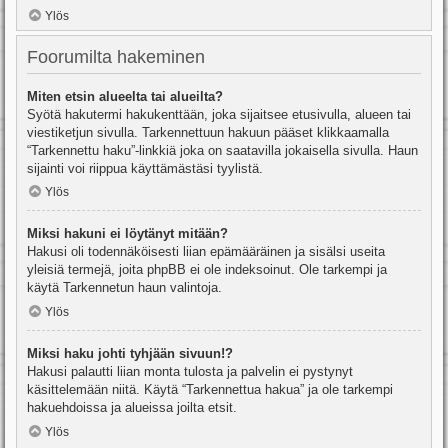
Ylös
Foorumilta hakeminen
Miten etsin alueelta tai alueilta?
Syötä hakutermi hakukenttään, joka sijaitsee etusivulla, alueen tai
viestiketjun sivulla. Tarkennettuun hakuun pääset klikkaamalla
“Tarkennettu haku”-linkkiä joka on saatavilla jokaisella sivulla. Haun
sijainti voi riippua käyttämästäsi tyylistä.
Ylös
Miksi hakuni ei löytänyt mitään?
Hakusi oli todennäköisesti liian epämääräinen ja sisälsi useita
yleisiä termejä, joita phpBB ei ole indeksoinut. Ole tarkempi ja
käytä Tarkennetun haun valintoja.
Ylös
Miksi haku johti tyhjään sivuun!?
Hakusi palautti liian monta tulosta ja palvelin ei pystynyt
käsittelemään niitä. Käytä “Tarkennettua hakua” ja ole tarkempi
hakuehdoissa ja alueissa joilta etsit.
Ylös