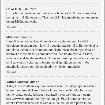
Onko HTML sallittu?
Ei. Tällä foorumilla ei ole mahdollista lähettää HTML:ää siten, että
se toimisi HTML-koodina. Yleisimmät HTML-muotoilut voi kuitenkin
tehdä BBCoden avulla.
Ylös
Mitä ovat hymiöt?
Hymiöt tai emoticonit ovat pieniä kuvia joita voidaan käyttää
tunteiden ilmaisemiseen lyhyitä koodeja käyttämällä. Esimerkiksi :)
tarkoittaa iloista ja :( tarkoittaa surullista. Hymiöiden täysi lista on
nähtävillä viestinlähetyslomakkeessa. Älä käytä hymiöitä liikaa,
sillä ne voivat tehdä viestistä lukukelvottoman ja valvoja voi poistaa
niitä tai viestin kokonaan. Foorumin ylläpitäjä on voinut myös
määritellä rajan yksittäisen viestin hymiöiden määrälle.
Ylös
Voinko lähettää kuvia?
Kyllä, kuvia voidaan käyttää viesteissäsi. Jos ylläpitäjä on sallinut
liitteet, voit mahdollisesti ladata kuvan foorumille. Muutoin sinun
täytyy antaa osoite julkisesti saatavilla olevaan kuvaan, esim.
http://www.example.com/my-picture.gif. Et voi antaa osoitetta
omalla koneellasi oleviin kuviin (ellei se ole yleinen palvelin) tai