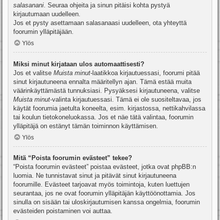
salasanani
. Seuraa ohjeita ja sinun pitäisi kohta pystyä
kirjautumaan uudelleen.
Jos et pysty asettamaan salasanaasi uudelleen, ota yhteyttä
foorumin ylläpitäjään.
Ylös
Miksi minut kirjataan ulos automaattisesti?
Jos et valitse
Muista minut
-laatikkoa kirjautuessasi, foorumi pitää
sinut kirjautuneena ennalta määritellyn ajan. Tämä estää muita
väärinkäyttämästä tunnuksiasi. Pysyäksesi kirjautuneena, valitse
Muista minut
-valinta kirjautuessasi. Tämä ei ole suositeltavaa, jos
käytät foorumia jaetulta koneelta, esim. kirjastossa, nettikahvilassa
tai koulun tietokoneluokassa. Jos et näe tätä valintaa, foorumin
ylläpitäjä on estänyt tämän toiminnon käyttämisen.
Ylös
Mitä “Poista foorumin evästeet” tekee?
“Poista foorumin evästeet” poistaa evästeet, jotka ovat phpBB:n
luomia. Ne tunnistavat sinut ja pitävät sinut kirjautuneena
foorumille. Evästeet tarjoavat myös toimintoja, kuten luettujen
seurantaa, jos ne ovat foorumin ylläpitäjän käyttöönottamia. Jos
sinulla on sisään tai uloskirjautumisen kanssa ongelmia, foorumin
evästeiden poistaminen voi auttaa.