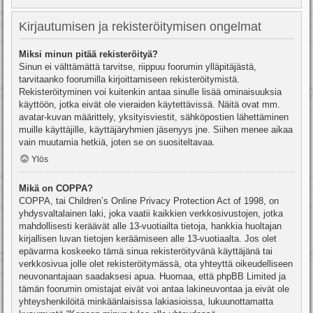
Kirjautumisen ja rekisteröitymisen ongelmat
Miksi minun pitää rekisteröityä?
Sinun ei välttämättä tarvitse, riippuu foorumin ylläpitäjästä,
tarvitaanko foorumilla kirjoittamiseen rekisteröitymistä.
Rekisteröityminen voi kuitenkin antaa sinulle lisää ominaisuuksia
käyttöön, jotka eivät ole vieraiden käytettävissä. Näitä ovat mm.
avatar-kuvan määrittely, yksityisviestit, sähköpostien lähettäminen
muille käyttäjille, käyttäjäryhmien jäsenyys jne. Siihen menee aikaa
vain muutamia hetkiä, joten se on suositeltavaa.
Ylös
Mikä on COPPA?
COPPA, tai Children’s Online Privacy Protection Act of 1998, on
yhdysvaltalainen laki, joka vaatii kaikkien verkkosivustojen, jotka
mahdollisesti keräävät alle 13-vuotiailta tietoja, hankkia huoltajan
kirjallisen luvan tietojen keräämiseen alle 13-vuotiaalta. Jos olet
epävarma koskeeko tämä sinua rekisteröityvänä käyttäjänä tai
verkkosivua jolle olet rekisteröitymässä, ota yhteyttä oikeudelliseen
neuvonantajaan saadaksesi apua. Huomaa, että phpBB Limited ja
tämän foorumin omistajat eivät voi antaa lakineuvontaa ja eivät ole
yhteyshenkilöitä minkäänlaisissa lakiasioissa, lukuunottamatta