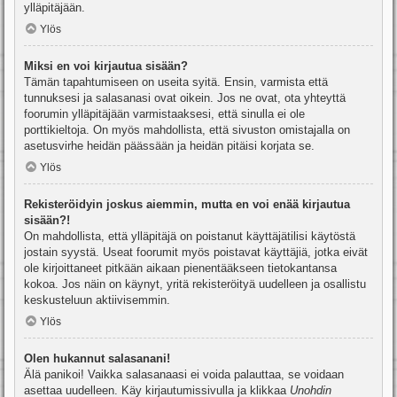
ylläpitäjään.
Ylös
Miksi en voi kirjautua sisään?
Tämän tapahtumiseen on useita syitä. Ensin, varmista että
tunnuksesi ja salasanasi ovat oikein. Jos ne ovat, ota yhteyttä
foorumin ylläpitäjään varmistaaksesi, että sinulla ei ole
porttikieltoja. On myös mahdollista, että sivuston omistajalla on
asetusvirhe heidän päässään ja heidän pitäisi korjata se.
Ylös
Rekisteröidyin joskus aiemmin, mutta en voi enää kirjautua
sisään?!
On mahdollista, että ylläpitäjä on poistanut käyttäjätilisi käytöstä
jostain syystä. Useat foorumit myös poistavat käyttäjiä, jotka eivät
ole kirjoittaneet pitkään aikaan pienentääkseen tietokantansa
kokoa. Jos näin on käynyt, yritä rekisteröityä uudelleen ja osallistu
keskusteluun aktiivisemmin.
Ylös
Olen hukannut salasanani!
Älä panikoi! Vaikka salasanaasi ei voida palauttaa, se voidaan
asettaa uudelleen. Käy kirjautumissivulla ja klikkaa
Unohdin