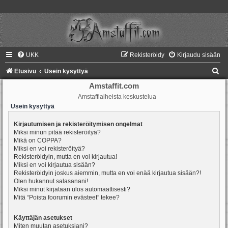
UKK
Rekisteröidy
Kirjaudu sisään
E
Etusivu
Usein kysyttyä
t
Amstaffit.com
Amstaffiaiheista keskustelua
s
Usein kysyttyä
i
Kirjautumisen ja rekisteröitymisen ongelmat
Miksi minun pitää rekisteröityä?
Mikä on COPPA?
Miksi en voi rekisteröityä?
Rekisteröidyin, mutta en voi kirjautua!
Miksi en voi kirjautua sisään?
Rekisteröidyin joskus aiemmin, mutta en voi enää kirjautua sisään?!
Olen hukannut salasanani!
Miksi minut kirjataan ulos automaattisesti?
Mitä “Poista foorumin evästeet” tekee?
Käyttäjän asetukset
Miten muutan asetuksiani?