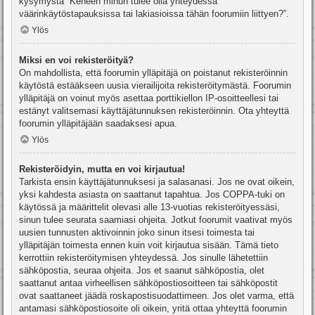
kysymystä “Keneen minun tulee olla yhteydessä
väärinkäytöstapauksissa tai lakiasioissa tähän foorumiin liittyen?”.
Ylös
Miksi en voi rekisteröityä?
On mahdollista, että foorumin ylläpitäjä on poistanut rekisteröinnin
käytöstä estääkseen uusia vierailijoita rekisteröitymästä. Foorumin
ylläpitäjä on voinut myös asettaa porttikiellon IP-osoitteellesi tai
estänyt valitsemasi käyttäjätunnuksen rekisteröinnin. Ota yhteyttä
foorumin ylläpitäjään saadaksesi apua.
Ylös
Rekisteröidyin, mutta en voi kirjautua!
Tarkista ensin käyttäjätunnuksesi ja salasanasi. Jos ne ovat oikein,
yksi kahdesta asiasta on saattanut tapahtua. Jos COPPA-tuki on
käytössä ja määrittelit olevasi alle 13-vuotias rekisteröityessäsi,
sinun tulee seurata saamiasi ohjeita. Jotkut foorumit vaativat myös
uusien tunnusten aktivoinnin joko sinun itsesi toimesta tai
ylläpitäjän toimesta ennen kuin voit kirjautua sisään. Tämä tieto
kerrottiin rekisteröitymisen yhteydessä. Jos sinulle lähetettiin
sähköpostia, seuraa ohjeita. Jos et saanut sähköpostia, olet
saattanut antaa virheellisen sähköpostiosoitteen tai sähköpostit
ovat saattaneet jäädä roskapostisuodattimeen. Jos olet varma, että
antamasi sähköpostiosoite oli oikein, yritä ottaa yhteyttä foorumin