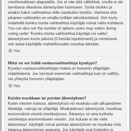
viestilomakkeen alapuolella. Jos et näe tätä välilehteä, sinulla ei ole
tarvittavia oikeuksia äänestysten luomiseen. Syötä otsikko ja
ainakin kaksi vaihtoehtoa niille varattuihin kenttiin. Varmista että
jokainen vaihtoehto on omalla rivillään tekstikentässä. Voit myös
määritellä kuinka monta vaihtoehtoa käyttäjät voivat valita kohdasta
You can also set the number of options users may select during
voting under “Kuinka monta vaihtoehtoa käyttäjä voi valita”,
äänestyksen kesto päivinä (0 kestää loputtomasti) ja viimeisenä
voit antaa käyttäjille mahdollisuuden muuttaa ääntään.
Ylös
Miksi en voi lisätä vastausvaihtoehtoja kyselyyn?
Kyselyn vastausvaihtoehtojen määrä on foorumin ylläpitäjän
määrittelemä. Jos tarvitset enemmän vaihtoehtoja kuin on sallittu,
ota yhteyttä foorumin ylläpitäjään.
Ylös
Kuinka muokkaan tai poistan äänestyksen?
Kuten viestien kanssa, äänestyksiä voi muokata vain alkuperäinen
lähettäjä, valvoja tai ylläpitäjä. Muokataksesi äänestystä, muokkaa
ensimmäistä viestiä viestiketjussa. Äänestys on aina kytketty
viestiketjun ensimmäiseen viestiin. Jos kukaan ei ole vielä
äänestänyt, käyttäjät voivat poistaa äänestyksen tai muokata mitä
tahansa äänestyksen asetusta. Jos käyttäjät ovat kuitenkin jo