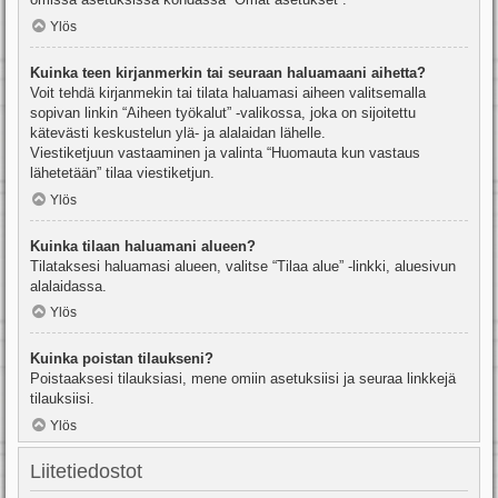
Ylös
Kuinka teen kirjanmerkin tai seuraan haluamaani aihetta?
Voit tehdä kirjanmekin tai tilata haluamasi aiheen valitsemalla
sopivan linkin “Aiheen työkalut” -valikossa, joka on sijoitettu
kätevästi keskustelun ylä- ja alalaidan lähelle.
Viestiketjuun vastaaminen ja valinta “Huomauta kun vastaus
lähetetään” tilaa viestiketjun.
Ylös
Kuinka tilaan haluamani alueen?
Tilataksesi haluamasi alueen, valitse “Tilaa alue” -linkki, aluesivun
alalaidassa.
Ylös
Kuinka poistan tilaukseni?
Poistaaksesi tilauksiasi, mene omiin asetuksiisi ja seuraa linkkejä
tilauksiisi.
Ylös
Liitetiedostot