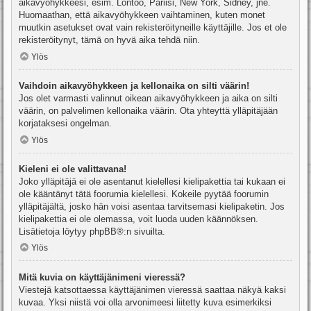
aikavyöhykkeesi, esim. Lontoo, Pariisi, New York, Sidney, jne.
Huomaathan, että aikavyöhykkeen vaihtaminen, kuten monet
muutkin asetukset ovat vain rekisteröityneille käyttäjille. Jos et ole
rekisteröitynyt, tämä on hyvä aika tehdä niin.
Ylös
Vaihdoin aikavyöhykkeen ja kellonaika on silti väärin!
Jos olet varmasti valinnut oikean aikavyöhykkeen ja aika on silti
väärin, on palvelimen kellonaika väärin. Ota yhteyttä ylläpitäjään
korjataksesi ongelman.
Ylös
Kieleni ei ole valittavana!
Joko ylläpitäjä ei ole asentanut kielellesi kielipakettia tai kukaan ei
ole kääntänyt tätä foorumia kielellesi. Kokeile pyytää foorumin
ylläpitäjältä, josko hän voisi asentaa tarvitsemasi kielipaketin. Jos
kielipakettia ei ole olemassa, voit luoda uuden käännöksen.
Lisätietoja löytyy
phpBB
®:n sivuilta.
Ylös
Mitä kuvia on käyttäjänimeni vieressä?
Viestejä katsottaessa käyttäjänimen vieressä saattaa näkyä kaksi
kuvaa. Yksi niistä voi olla arvonimeesi liitetty kuva esimerkiksi