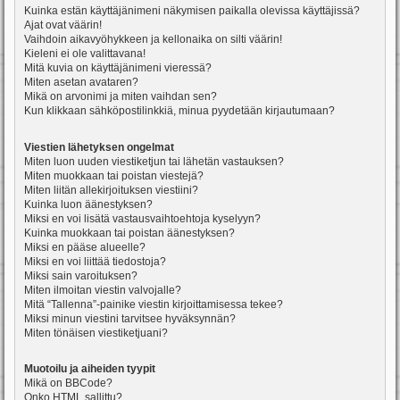
Kuinka estän käyttäjänimeni näkymisen paikalla olevissa käyttäjissä?
Ajat ovat väärin!
Vaihdoin aikavyöhykkeen ja kellonaika on silti väärin!
Kieleni ei ole valittavana!
Mitä kuvia on käyttäjänimeni vieressä?
Miten asetan avataren?
Mikä on arvonimi ja miten vaihdan sen?
Kun klikkaan sähköpostilinkkiä, minua pyydetään kirjautumaan?
Viestien lähetyksen ongelmat
Miten luon uuden viestiketjun tai lähetän vastauksen?
Miten muokkaan tai poistan viestejä?
Miten liitän allekirjoituksen viestiini?
Kuinka luon äänestyksen?
Miksi en voi lisätä vastausvaihtoehtoja kyselyyn?
Kuinka muokkaan tai poistan äänestyksen?
Miksi en pääse alueelle?
Miksi en voi liittää tiedostoja?
Miksi sain varoituksen?
Miten ilmoitan viestin valvojalle?
Mitä “Tallenna”-painike viestin kirjoittamisessa tekee?
Miksi minun viestini tarvitsee hyväksynnän?
Miten tönäisen viestiketjuani?
Muotoilu ja aiheiden tyypit
Mikä on BBCode?
Onko HTML sallittu?