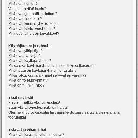
Mitä ovat hymiöt?
Voinko lähettää kuvia?
Mitä ovat globaalit tiedotteet?
Mitä ovat tiedotteet?
Mitä ovat kiinnitetyt viestiketjut
Mitä ovat lukitut viestiketjut?
Mitä ovat aiheiden kuvakkeet?
Käyttäjätasot ja ryhmät
Mitä ovat ylläpitäjät?
Mitä ovatr valvojat?
Mitä ovat käyttäjäryhmät?
Missä ovat käyttäjäryhmät ja miten liityn sellaiseen?
Miten pääsen käyttäjäryhmän johtajaksi?
Miksi jotkut käyttäjäryhmät näkyvät eri väreillä?
Mikä on “oletusryhmä”?
Mikä on “Tiimi” linkki?
Yksityisviestit
En voi lähettää yksityisviestejä!
Saan yksityisviestejä joita en halua!
Olen saanut roskapostia tai väärinkäytöksiä sisältäviä viestejä tältä
foorumilta!
Ystävät ja vihamiehet
Mitä ovat kaveri ja vihamieslistat?