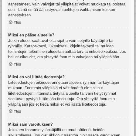
äänestäneet, vain valvojat tai ylläpitäjät voivat muokata tai poistaa
sen. Tämä estää äänestysvaihtoehtojen vaihtamisen kesken
äänestyksen.
Ylös
Miksi en pääse alueelle?
Jotkin alueet saattavat olla rajattu vain tietyille käyttäjille tai
ryhmille. Katsoaksesi, lukeaksesi, kirjoittaaksesi tai muiden
toimintojen tekeminen alueella saattaa tarvita erikoisoikeuksia. Jos
haluat oikeudet, ota yhteyttä foorumin valvojaan tai ylläpitäjään.
Ylös
Miksi en voi liittää tiedostoja?
Liitetiedostojen oikeudet annetaan alueen, ryhmän tai käyttäjän
mukaan. Foorumin ylläpitäjä ei välttämättä ole sallinut
liitetiedostojen liittämistä tietyllä alueella tai vain tietyt ryhmät
saattavat pystyä liittämään tiedostoja. Ota yhteyttä foorumin
ylläpitäjään jos et tiedä miksi et voi lisätä liitetiedostoja.
Ylös
Miksi sain varoituksen?
Jokaisen foorumin ylläpitäjällä on omat säännöt heidän
sivustollensa. Jos olet rikkonut sääntöä, voit saada varoituksen.