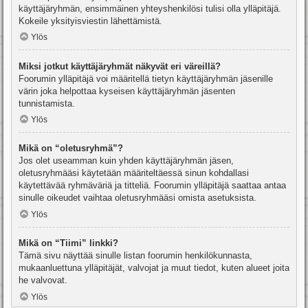
käyttäjäryhmän, ensimmäinen yhteyshenkilösi tulisi olla ylläpitäjä.
Kokeile yksityisviestin lähettämistä.
Ylös
Miksi jotkut käyttäjäryhmät näkyvät eri väreillä?
Foorumin ylläpitäjä voi määritellä tietyn käyttäjäryhmän jäsenille
värin joka helpottaa kyseisen käyttäjäryhmän jäsenten
tunnistamista.
Ylös
Mikä on “oletusryhmä”?
Jos olet useamman kuin yhden käyttäjäryhmän jäsen,
oletusryhmääsi käytetään määriteltäessä sinun kohdallasi
käytettävää ryhmäväriä ja titteliä. Foorumin ylläpitäjä saattaa antaa
sinulle oikeudet vaihtaa oletusryhmääsi omista asetuksista.
Ylös
Mikä on “Tiimi” linkki?
Tämä sivu näyttää sinulle listan foorumin henkilökunnasta,
mukaanluettuna ylläpitäjät, valvojat ja muut tiedot, kuten alueet joita
he valvovat.
Ylös