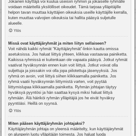
Jokainen käyttäjä voi kuulua useisiin ryhmiin ja jokaiselle ryhmälle
voidaan määritellä yksilölliset oikeudet. Tämä tarjoaa ylläpitäjille
helpon tavan muuttaa käyttäjien oikeuksia useille käyttäjille kerralla,
kuten muuttaa valvojien oikeuksia tai hallita pääsyä suljetulle
alueelle.
Ylös
Missä ovat käyttäjäryhmät ja miten liityn sellaiseen?
Voit nähdä kaikki ryhmät “Käyttäjäryhmät”-linkin kautta omissa
asetuksissa. Jos haluat liittyä yhteen, klikkaa vastaavaa painiketta.
Kaikissa ryhmissä ei kuitenkaan ole vapaata pääsyä. Jotkut ryhmät
vaativat hyväksynnän ennen kuin voit liittyä. Jotkut voivat olla
suljettuja ja joissakin voi olla jopa piilotettuja jäsenyyksiä. Jos
ryhmä on avoin, voit liittyä siihen klikkaamalla painiketta. Jos
ryhmä vaatii hyväksynnän liittymistä varten, voit pyytää
liittymislupaa klikkaamalla painiketta. Ryhmän johtajan täytyy
hyväksyä pyyntösi ja hän saattaa kysyä miksi haluat liittyä
ryhmään. Älä häiriköi ryhmän ylläpitäjiä jos he eivät hyväksy
pyyntöäsi. Heillä on syynsä.
Ylös
Miten pääsen käyttäjäryhmän johtajaksi?
Käyttäjäryhmän johtaja on yleensä määritelty, kun käyttäjäryhmät
on alunperin luotu ylläpitäjän toimesta. Jos haluat luoda