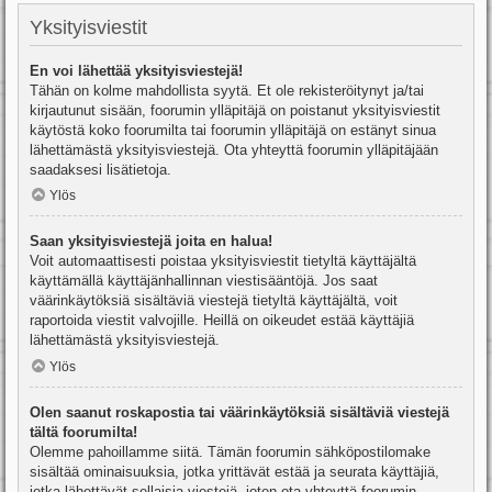
Yksityisviestit
En voi lähettää yksityisviestejä!
Tähän on kolme mahdollista syytä. Et ole rekisteröitynyt ja/tai
kirjautunut sisään, foorumin ylläpitäjä on poistanut yksityisviestit
käytöstä koko foorumilta tai foorumin ylläpitäjä on estänyt sinua
lähettämästä yksityisviestejä. Ota yhteyttä foorumin ylläpitäjään
saadaksesi lisätietoja.
Ylös
Saan yksityisviestejä joita en halua!
Voit automaattisesti poistaa yksityisviestit tietyltä käyttäjältä
käyttämällä käyttäjänhallinnan viestisääntöjä. Jos saat
väärinkäytöksiä sisältäviä viestejä tietyltä käyttäjältä, voit
raportoida viestit valvojille. Heillä on oikeudet estää käyttäjiä
lähettämästä yksityisviestejä.
Ylös
Olen saanut roskapostia tai väärinkäytöksiä sisältäviä viestejä
tältä foorumilta!
Olemme pahoillamme siitä. Tämän foorumin sähköpostilomake
sisältää ominaisuuksia, jotka yrittävät estää ja seurata käyttäjiä,
jotka lähettävät sellaisia viestejä, joten ota yhteyttä foorumin