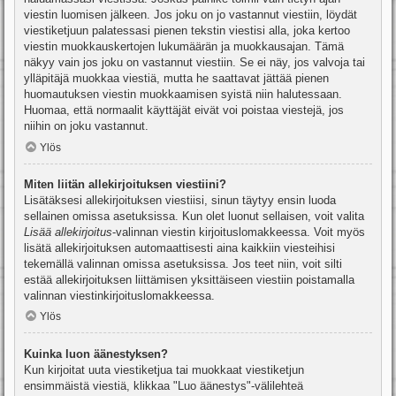
viestin luomisen jälkeen. Jos joku on jo vastannut viestiin, löydät
viestiketjuun palatessasi pienen tekstin viestisi alla, joka kertoo
viestin muokkauskertojen lukumäärän ja muokkausajan. Tämä
näkyy vain jos joku on vastannut viestiin. Se ei näy, jos valvoja tai
ylläpitäjä muokkaa viestiä, mutta he saattavat jättää pienen
huomautuksen viestin muokkaamisen syistä niin halutessaan.
Huomaa, että normaalit käyttäjät eivät voi poistaa viestejä, jos
niihin on joku vastannut.
Ylös
Miten liitän allekirjoituksen viestiini?
Lisätäksesi allekirjoituksen viestiisi, sinun täytyy ensin luoda
sellainen omissa asetuksissa. Kun olet luonut sellaisen, voit valita
Lisää allekirjoitus
-valinnan viestin kirjoituslomakkeessa. Voit myös
lisätä allekirjoituksen automaattisesti aina kaikkiin viesteihisi
tekemällä valinnan omissa asetuksissa. Jos teet niin, voit silti
estää allekirjoituksen liittämisen yksittäiseen viestiin poistamalla
valinnan viestinkirjoituslomakkeessa.
Ylös
Kuinka luon äänestyksen?
Kun kirjoitat uuta viestiketjua tai muokkaat viestiketjun
ensimmäistä viestiä, klikkaa "Luo äänestys"-välilehteä