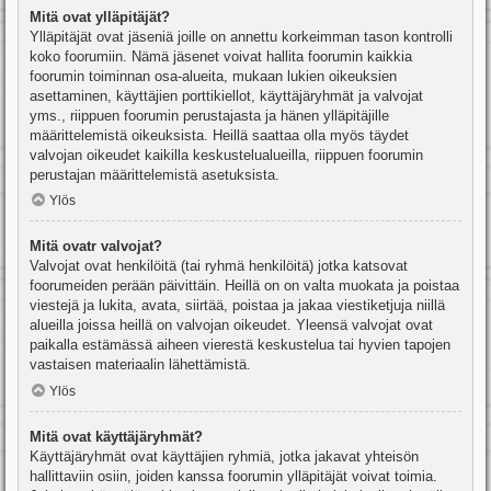
Mitä ovat ylläpitäjät?
Ylläpitäjät ovat jäseniä joille on annettu korkeimman tason kontrolli
koko foorumiin. Nämä jäsenet voivat hallita foorumin kaikkia
foorumin toiminnan osa-alueita, mukaan lukien oikeuksien
asettaminen, käyttäjien porttikiellot, käyttäjäryhmät ja valvojat
yms., riippuen foorumin perustajasta ja hänen ylläpitäjille
määrittelemistä oikeuksista. Heillä saattaa olla myös täydet
valvojan oikeudet kaikilla keskustelualueilla, riippuen foorumin
perustajan määrittelemistä asetuksista.
Ylös
Mitä ovatr valvojat?
Valvojat ovat henkilöitä (tai ryhmä henkilöitä) jotka katsovat
foorumeiden perään päivittäin. Heillä on on valta muokata ja poistaa
viestejä ja lukita, avata, siirtää, poistaa ja jakaa viestiketjuja niillä
alueilla joissa heillä on valvojan oikeudet. Yleensä valvojat ovat
paikalla estämässä aiheen vierestä keskustelua tai hyvien tapojen
vastaisen materiaalin lähettämistä.
Ylös
Mitä ovat käyttäjäryhmät?
Käyttäjäryhmät ovat käyttäjien ryhmiä, jotka jakavat yhteisön
hallittaviin osiin, joiden kanssa foorumin ylläpitäjät voivat toimia.