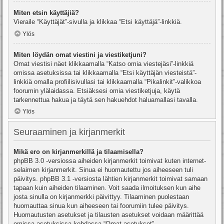
Miten etsin käyttäjiä?
Vieraile “Käyttäjät”-sivulla ja klikkaa “Etsi käyttäjä”-linkkiä.
Ylös
Miten löydän omat viestini ja viestiketjuni?
Omat viestisi näet klikkaamalla “Katso omia viestejäsi”-linkkiä
omissa asetuksissa tai klikkaamalla “Etsi käyttäjän viesteistä”-
linkkiä omalla profiilisivullasi tai klikkaamalla “Pikalinkit”-valikkoa
foorumin ylälaidassa. Etsiäksesi omia viestiketjuja, käytä
tarkennettua hakua ja täytä sen hakuehdot haluamallasi tavalla.
Ylös
Seuraaminen ja kirjanmerkit
Mikä ero on kirjanmerkillä ja tilaamisella?
phpBB 3.0 -versiossa aiheiden kirjanmerkit toimivat kuten internet-
selaimen kirjanmerkit. Sinua ei huomautettu jos aiheeseen tuli
päivitys. phpBB 3.1 -versiosta lähtien kirjanmerkit toimivat samaan
tapaan kuin aiheiden tilaaminen. Voit saada ilmoituksen kun aihe
josta sinulla on kirjanmerkki päivittyy. Tilaaminen puolestaan
huomauttaa sinua kun aiheeseen tai foorumiin tulee päivitys.
Huomautusten asetukset ja tilausten asetukset voidaan määrittää
omissa asetuksissa kohdassa “Omat asetukset”.