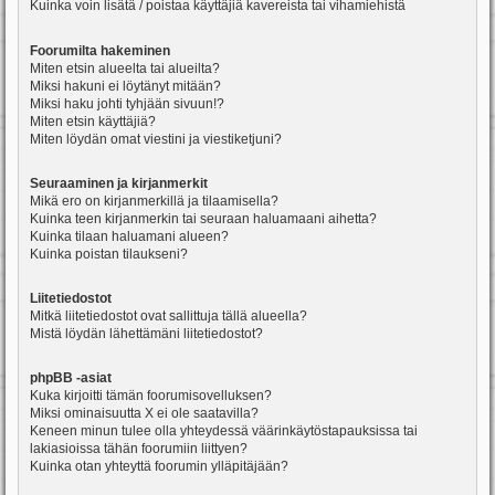
Kuinka voin lisätä / poistaa käyttäjiä kavereista tai vihamiehistä
Foorumilta hakeminen
Miten etsin alueelta tai alueilta?
Miksi hakuni ei löytänyt mitään?
Miksi haku johti tyhjään sivuun!?
Miten etsin käyttäjiä?
Miten löydän omat viestini ja viestiketjuni?
Seuraaminen ja kirjanmerkit
Mikä ero on kirjanmerkillä ja tilaamisella?
Kuinka teen kirjanmerkin tai seuraan haluamaani aihetta?
Kuinka tilaan haluamani alueen?
Kuinka poistan tilaukseni?
Liitetiedostot
Mitkä liitetiedostot ovat sallittuja tällä alueella?
Mistä löydän lähettämäni liitetiedostot?
phpBB -asiat
Kuka kirjoitti tämän foorumisovelluksen?
Miksi ominaisuutta X ei ole saatavilla?
Keneen minun tulee olla yhteydessä väärinkäytöstapauksissa tai
lakiasioissa tähän foorumiin liittyen?
Kuinka otan yhteyttä foorumin ylläpitäjään?