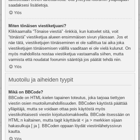
saadaksesi lisätietoja.
Ylös
Miten tönäisen viestiketjuani?
Klikkaamalla “Tönaise viestiä” -linkkiä, kun katselet sitä, voit
“tönäistä” viestiketjua alueen ensimmäisen sivun yläosaan. Jos et
näe tätä, viestiketjujen tönäiseminen ei ole sallittua tai aika joka
viestiketjujen tönäisemisen välillä vaaditaan ei ole vielä kulunut. On
myös mahdollista nostaa viestiketjua vastaamalla siihen, mutta
varmista että noudatat foorumin sääntöjä jos päätät tehdä niin.
Ylös
Muotoilu ja aiheiden tyypit
Mikä on BBCode?
BBCode on HTML-kielen tapainen toteutus, joka tarjoaa tiettyjen
viestin osien muotoilumahdollisuuden. BBCoden käytöstä päättää
ylläpitäjä, mutta se voidaan ottaa pois käytöstä myös
viestikohtaisesti viestin kirjoituslomakkeella. BBCode itsessään on
HTML:n kaltainen, mutta tagit käyttävät < ja > merkkien sijaan
hakasulkuja [ ja ]. BBCoden oppaan löydät viestinlähetyssivun
kautta.
Ylös