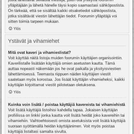
ylläpitäjään ja lähetä hänelle täysi kopio saamastasi sähköpostista.
On tärkeää, että se sisältää kaikki otsaketiedot sähköpostista,
jotka sisältävät viestin lähettäjän tiedot. Foorumin ylläpitäjä voi
sitten toimia tarpeen mukaan.
Ylös
Ystävät ja vihamiehet
Mitä ovat kaveri ja vihamieslistat?
Voit käyttää näitä listoja muiden foorumin käyttäjien organisointiin.
Kaverilistalle lisätään käyttäjiä omien asetusten kautta. Tämä
auttaa nopeasti näkemään jos he ovat paikalla ja yksityisviestien
lähettämisessä. Teemasta riippuen näiden käyttäjien viestit
saatetaan myös korostaa. Jos lisäät käyttäjän vihamieheksi, kaikki
käyttäjän kirjoittamat viestit piilotetaan oletuksena.
Ylös
Kuinka voin lisätä / poistaa käyttäjiä kavereista tai vihamiehistä
Voit lisätä käyttäjiä listoihisi kahdella tapaa. Jokaisen käyttäjän
profiilissa on linkki jonka kautta voit lisätä heidät joko kavereihin tai
vihamiehiin. Vaihtoehtoisesti omista asetuksista voit lisätä käyttäjiä
suoraan syöttämällä heidän käyttäjänimen. Voit myös poistaa
käyttäjiä listaltasi samalta sivulta.