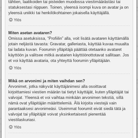
tähtien, laatikoiden tai pisteiden muodossa viestimäärästäsi tai
statuksestasi riippuen. Toinen, yleensä isompi kuva on avatar ja on
yleensä uniikki tai henkilökohtainen jokaisella käyttäjällä.
Ylös
Miten asetan avataren?
Omissa asetuksissa, “Profiilin” alla, voit lisätä avataren käyttämällä
jotain neljästä tavasta: Gravatar, galleriasta, käyttää kuvaa muualta
tai ladata kuvan. Foorumin ylläpitäjä päättää otetaanko avataret
käyttöön ja valitsee mitkä avatarien käyttöönottotavat sallitaan. Jos
et voi käyttää avataria, ota yhteyttä foorumin ylläpitäjään.
Ylös
Mikä on arvonimi ja miten vaihdan sen?
Arvonimet, jotka näkyvät käyttäjänimesi alla osoittavat
kirjoittamiesi viestien määrän tai tietyt käyttäjät, kuten ylläpitäjät tai
valvojat. Yleensä et voi vaihtaa minkään arvonimen tekstiä, sillä
nämä ovat ylläpitäjän määrittelemiä. Älä kirjoita viestejä vain
parantaaksesi arvonimeäsi. Useimmat foorumit eivät siedä tätä ja
valvojat tai ylläpitäjät voivat yksinkertaisesti pienentää
viestilaskuriasi.
Ylös