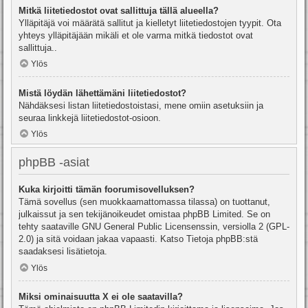
Mitkä liitetiedostot ovat sallittuja tällä alueella?
Ylläpitäjä voi määrätä sallitut ja kielletyt liitetiedostojen tyypit. Ota
yhteys ylläpitäjään mikäli et ole varma mitkä tiedostot ovat
sallittuja..
Ylös
Mistä löydän lähettämäni liitetiedostot?
Nähdäksesi listan liitetiedostoistasi, mene omiin asetuksiin ja
seuraa linkkejä liitetiedostot-osioon.
Ylös
phpBB -asiat
Kuka kirjoitti tämän foorumisovelluksen?
Tämä sovellus (sen muokkaamattomassa tilassa) on tuottanut,
julkaissut ja sen tekijänoikeudet omistaa
phpBB Limited
. Se on
tehty saataville GNU General Public Licensenssin, versiolla 2 (GPL-
2.0) ja sitä voidaan jakaa vapaasti. Katso
Tietoja phpBB:stä
saadaksesi lisätietoja.
Ylös
Miksi ominaisuutta X ei ole saatavilla?