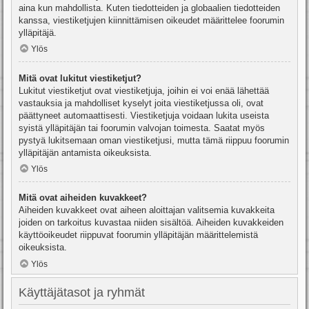
aina kun mahdollista. Kuten tiedotteiden ja globaalien tiedotteiden
kanssa, viestiketjujen kiinnittämisen oikeudet määrittelee foorumin
ylläpitäjä.
Ylös
Mitä ovat lukitut viestiketjut?
Lukitut viestiketjut ovat viestiketjuja, joihin ei voi enää lähettää
vastauksia ja mahdolliset kyselyt joita viestiketjussa oli, ovat
päättyneet automaattisesti. Viestiketjuja voidaan lukita useista
syistä ylläpitäjän tai foorumin valvojan toimesta. Saatat myös
pystyä lukitsemaan oman viestiketjusi, mutta tämä riippuu foorumin
ylläpitäjän antamista oikeuksista.
Ylös
Mitä ovat aiheiden kuvakkeet?
Aiheiden kuvakkeet ovat aiheen aloittajan valitsemia kuvakkeita
joiden on tarkoitus kuvastaa niiden sisältöä. Aiheiden kuvakkeiden
käyttöoikeudet riippuvat foorumin ylläpitäjän määrittelemistä
oikeuksista.
Ylös
Käyttäjätasot ja ryhmät