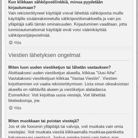
Kun klikkaan sähköpostilinkkiä, minua pyydetään
kirjautumaan?
Vain rekisteröityneet käyttäjät voivat lähettää sähköpostia muille
käyttäjille sisäänrakennetulla sähköpostilomakkeella ja vain jos
ylläpitäjä sallii tämän ominaisuuden. Kirjautuminen vaaditaan, jotta
tunnistautumattomat käyttäjät eivät voisi väärinkäyttää
sähköpostijärjestelmää.
Ylös
Viestien lähetyksen ongelmat
Miten luon uuden viestiketjun tai lähetän vastauksen?
Aloittaaksesi uuden viestiketjun alueella, klikkaa "Uusi Aihe".
Vastataksesi viestiketjuun klikkaa "Vastaa Viestiin". Viestien
kirjoittaminen voi vaatia rekisteröitymisen. Lista sinun oikeuksistasi
alueella on nähtävillä alueen ja viestiketjun alalaidassa.
Esimerkiksi: Voit kirjoittaa uusia viestejä, Voit lähettää
liitetiedostoja, jne.
Ylös
Miten muokkaan tai poistan viestejä?
Jos et ole foorumin ylläpitäjä tai valvoja, voit muokata vain omia
viestejäsi. Voit muokata viestiä klikkaamalla muokkaa-painiketta
haluamassasi viestissä. Joskus painike toimii vain tietyn ajan