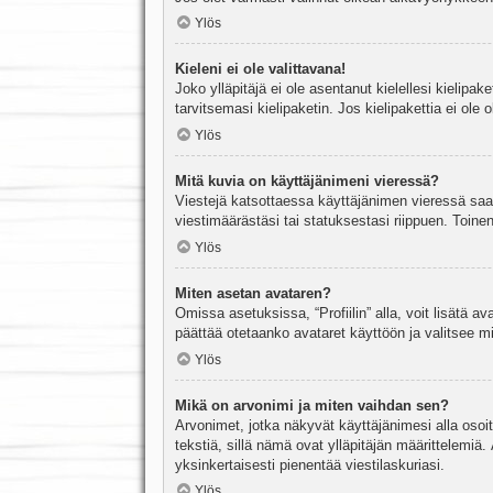
Ylös
Kieleni ei ole valittavana!
Joko ylläpitäjä ei ole asentanut kielellesi kielipak
tarvitsemasi kielipaketin. Jos kielipakettia ei ol
Ylös
Mitä kuvia on käyttäjänimeni vieressä?
Viestejä katsottaessa käyttäjänimen vieressä saatt
viestimäärästäsi tai statuksestasi riippuen. Toinen
Ylös
Miten asetan avataren?
Omissa asetuksissa, “Profiilin” alla, voit lisätä a
päättää otetaanko avataret käyttöön ja valitsee mit
Ylös
Mikä on arvonimi ja miten vaihdan sen?
Arvonimet, jotka näkyvät käyttäjänimesi alla osoitt
tekstiä, sillä nämä ovat ylläpitäjän määrittelemiä.
yksinkertaisesti pienentää viestilaskuriasi.
Ylös