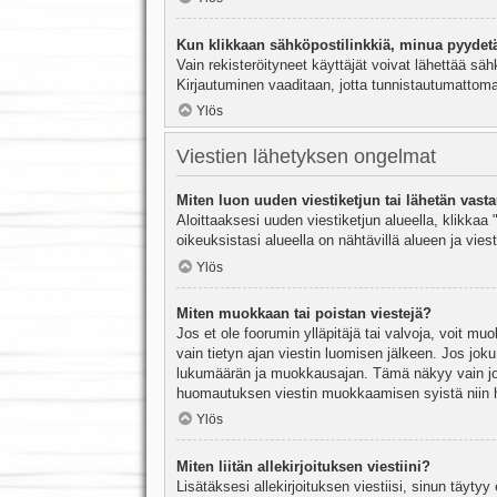
Kun klikkaan sähköpostilinkkiä, minua pyydet
Vain rekisteröityneet käyttäjät voivat lähettää säh
Kirjautuminen vaaditaan, jotta tunnistautumattomat
Ylös
Viestien lähetyksen ongelmat
Miten luon uuden viestiketjun tai lähetän vast
Aloittaaksesi uuden viestiketjun alueella, klikkaa 
oikeuksistasi alueella on nähtävillä alueen ja viesti
Ylös
Miten muokkaan tai poistan viestejä?
Jos et ole foorumin ylläpitäjä tai valvoja, voit m
vain tietyn ajan viestin luomisen jälkeen. Jos joku
lukumäärän ja muokkausajan. Tämä näkyy vain jos j
huomautuksen viestin muokkaamisen syistä niin hal
Ylös
Miten liitän allekirjoituksen viestiini?
Lisätäksesi allekirjoituksen viestiisi, sinun täyty