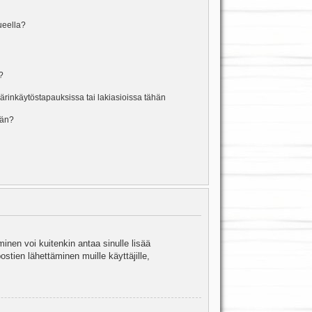
lueella?
?
rinkäytöstapauksissa tai lakiasioissa tähän
ään?
minen voi kuitenkin antaa sinulle lisää
stien lähettäminen muille käyttäjille,