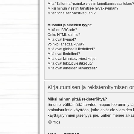
Mitä “Tallenna”-painike viestin kirjoittamisessa tekee
Miksi minun viestini tarvitsee hyväksynnän?
Miten tönäisen viestiketjuani?
Muotoilu ja aiheiden tyypit
Mikä on BBCode?
Onko HTML sallittu?
Mitä ovat hymiöt?
Voinko lähettää kuvia?
Mitä ovat globaalit tiedotteet?
Mitä ovat tiedotteet?
Mitä ovat kiinnitetyt viestiketjut
Mitä ovat lukitut viestiketjut?
Mitä ovat aiheiden kuvakkeet?
Kirjautumisen ja rekisteröitymisen 
Miksi minun pitää rekisteröityä?
Sinun ei välttämättä tarvitse, riippuu foorumin yllä
ominaisuuksia käyttöön, jotka eivät ole vieraiden 
käyttäjäryhmien jäsenyys jne. Siihen menee aikaa
Ylös