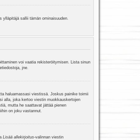
s ylläpitäjä sallii tämän ominaisuuden.
oittaminen voi vaatia rekisteröitymisen. Lista sinun
etiedostoja, jne.
etta haluamassasi viestissä. Joskus painike toimii
isi alla, joka kertoo viestin muokkauskertojen
tiä, mutta he saattavat jättää pienen
ihin on joku vastannut.
ta
Lisää allekirjoitus
-valinnan viestin