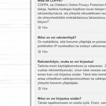
Mikä on COPPA?
COPPA, tai Children’s Online Privacy Protection Ac
tietoja, hankkia huoltajan kirjallisen luvan tieto
rekisteröitymässä, ota yhteyttä oikeudelliseen n
ole yhteyshenkilöitä minkäänlaisissa lakiasioiss
liittyen?”.
Ylös
Miksi en voi rekisteröityä?
On mahdollista, että foorumin ylläpitäjä on poista
porttikiellon IP-osoitteellesi tai estänyt valitsem
Ylös
Rekisteröidyin, mutta en voi kirjautua!
Tarkista ensin käyttäjätunnuksesi ja salasanasi. 
vuotias rekisteröityessäsi, sinun tulee seurata sa
ennen kuin voit kirjautua sisään. Tämä tieto kerro
antaa virheellisen sähköpostiosoitteen tai sähköpo
yhteyttä foorumin ylläpitäjään.
Ylös
Miksi en voi kirjautua sisään?
Tämän tapahtumiseen on useita syitä. Ensin, varmis