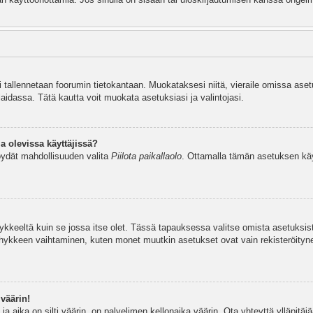
si tallennetaan foorumin tietokantaan. Muokataksesi niitä, vieraile omissa aset
aidassa. Tätä kautta voit muokata asetuksiasi ja valintojasi.
a olevissa käyttäjissä?
öydät mahdollisuuden valita
Piilota paikallaolo
. Ottamalla tämän asetuksen käyttö
hykkeeltä kuin se jossa itse olet. Tässä tapauksessa valitse omista asetuksi
kkeen vaihtaminen, kuten monet muutkin asetukset ovat vain rekisteröityneille
väärin!
a aika on silti väärin, on palvelimen kellonaika väärin. Ota yhteyttä ylläpitä