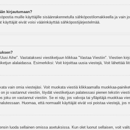
ään kirjautumaan?
köpostia muille käyttäjille sisäänrakennetulla sähköpostilomakkeella ja vain jo
 käyttäjät eivät voisi väärinkäyttää sähköpostijärjestelmää.
auksen?
"Uusi Aihe". Vastataksesi viestiketjuun klikkaa "Vastaa Viestiin". Viestien kirj
ketjun alalaidassa. Esimerkiksi: Voit kirjoittaa uusia viestejä, Voit lähettää liit
uokata vain omia viestejäsi. Voit muokata viestiä klikkaamalla muokkaa-painik
 on jo vastannut viestiin, löydät viestiketjuun palatessasi pienen tekstin viest
oku on vastannut viestiin. Se ei näy, jos valvoja tai ylläpitäjä muokkaa vies
utessaan. Huomaa, että normaalit käyttäjät eivät voi poistaa viestejä, jos ni
y ensin luoda sellainen omissa asetuksissa. Kun olet luonut sellaisen, voit vali