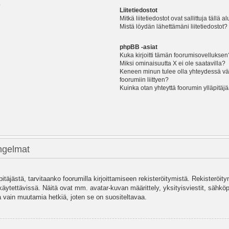
?
Liitetiedostot
Mitkä liitetiedostot ovat sallittuja tällä a
Mistä löydän lähettämäni liitetiedostot?
phpBB -asiat
Kuka kirjoitti tämän foorumisovelluksen
Miksi ominaisuutta X ei ole saatavilla?
Keneen minun tulee olla yhteydessä vää
foorumiin liittyen?
Kuinka otan yhteyttä foorumin ylläpitäj
ongelmat
pitäjästä, tarvitaanko foorumilla kirjoittamiseen rekisteröitymistä. Rekisteröity
käytettävissä. Näitä ovat mm. avatar-kuvan määrittely, yksityisviestit, sähköpo
 vain muutamia hetkiä, joten se on suositeltavaa.