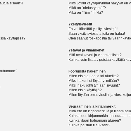
jautua sisään?!
Miksi jotkut käyttäjäryhmät näkyvät eri v
Mikä on “oletusryhmä”?
Mikä on “Tiimi” linkki?
Yksityisviestit
En voi lähettää yksityisviestejä!
Saan yksityisviestejä joita en halua!
ssa käyttäjissä?
Olen saanut roskapostia tai väärinkäytöks
Ystävät ja vihamiehet
Mitä ovat kaveri ja vihamieslistat?
Kuinka voin lisätä / poistaa käyttäjiä ka
rjautumaan?
Foorumilta hakeminen
Miten etsin alueelta tai alueilta?
Miksi hakuni ei löytänyt mitään?
Miksi haku johti tyhjään sivuun!?
?
Miten etsin käyttäjiä?
Miten löydän omat viestini ja viestiketju
Seuraaminen ja kirjanmerkit
Mikä ero on kirjanmerkillä ja tilaamisel
Kuinka teen kirjanmerkin tai seuraan h
Kuinka tilaan haluamani alueen?
Kuinka poistan tilaukseni?