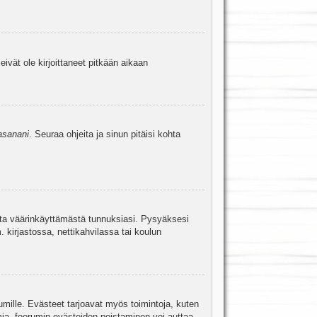
eivät ole kirjoittaneet pitkään aikaan
asanani
. Seuraa ohjeita ja sinun pitäisi kohta
uita väärinkäyttämästä tunnuksiasi. Pysyäksesi
. kirjastossa, nettikahvilassa tai koulun
umille. Evästeet tarjoavat myös toimintoja, kuten
mia, foorumin evästeiden poistaminen voi auttaa.