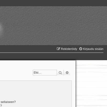
Rekisteröidy
Kirjaudu sisään
Etsi
Tarkennettu haku
n sellaiseen?
i?