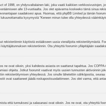
t of 1998, on yhdysvaltalainen laki, joka vaatii kaikkien verkkosivustojen, jot
jen keräämiseen alle 13-vuotiaalta. Jos olet epävarma koskeeko tämä sinua rekis
euvonantajaan saadaksesi apua. Huomaa, että phpBB Limited ja tämän foorumin 
a, lukuunottamatta kysymystä “Keneen minun tulee olla yhteydessä väärinkäytö
nut rekisteröinnin käytöstä estääkseen uusia vierailijoita rekisteröitymästä. F
asi käyttäjätunnuksen rekisteröinnin. Ota yhteyttä foorumin ylläpitäjään saadak
Jos ne ovat oikein, yksi kahdesta asiasta on saattanut tapahtua. Jos COPPA-tuk
amiasi ohjeita. Jotkut foorumit vaativat myös uusien tunnusten aktivoinnin joko
ttiin rekisteröitymisen yhteydessä. Jos sinulle lähetettiin sähköpostia, seuraa
stit ovat saattaneet jäädä roskapostisuodattimeen. Jos olet varma, että antam
ta että tunnuksesi ja salasanasi ovat oikein. Jos ne ovat, ota yhteyttä fooru