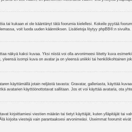
ettia tai kukaan ei ole kääntänyt tätä foorumia kielellesi. Kokeile pyytää foorum
e olemassa, voit luoda uuden käännöksen. Lisätietoja löytyy
phpBB
®:n sivuilta.
aa näkyä kaksi kuvaa. Yksi niistä voi olla arvonimeesi liitetty kuva esimerki
, yleensä isompi kuva on avatar ja on yleensä uniikki tai henkilökohtainen joka
vataren käyttämällä jotain neljästä tavasta: Gravatar, galleriasta, käyttää kuva
kä avatarien käyttöönottotavat sallitaan. Jos et voi käyttää avataria, ota yhte
avat kirjoittamiesi viestien määrän tai tietyt käyttäjät, kuten ylläpitäjät tai 
 Älä kirjoita viestejä vain parantaaksesi arvonimeäsi. Useimmat foorumit eivät si