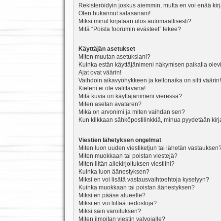
Rekisteröidyin joskus aiemmin, mutta en voi enää kir
Olen hukannut salasanani!
Miksi minut kirjataan ulos automaattisesti?
Mitä “Poista foorumin evästeet” tekee?
Käyttäjän asetukset
Miten muutan asetuksiani?
Kuinka estän käyttäjänimeni näkymisen paikalla olevi
Ajat ovat väärin!
Vaihdoin aikavyöhykkeen ja kellonaika on silti väärin!
Kieleni ei ole valittavana!
Mitä kuvia on käyttäjänimeni vieressä?
Miten asetan avataren?
Mikä on arvonimi ja miten vaihdan sen?
Kun klikkaan sähköpostilinkkiä, minua pyydetään ki
Viestien lähetyksen ongelmat
Miten luon uuden viestiketjun tai lähetän vastauksen
Miten muokkaan tai poistan viestejä?
Miten liitän allekirjoituksen viestiini?
Kuinka luon äänestyksen?
Miksi en voi lisätä vastausvaihtoehtoja kyselyyn?
Kuinka muokkaan tai poistan äänestyksen?
Miksi en pääse alueelle?
Miksi en voi liittää tiedostoja?
Miksi sain varoituksen?
Miten ilmoitan viestin valvojalle?