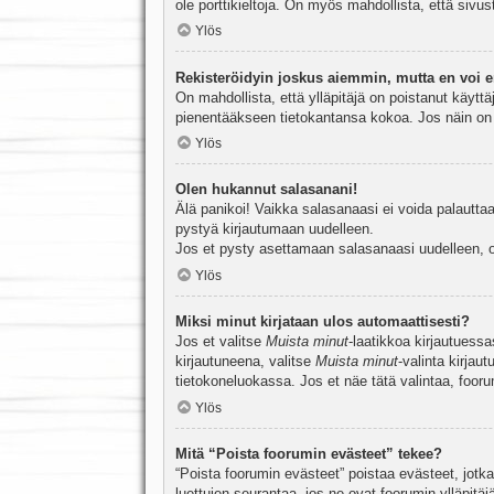
ole porttikieltoja. On myös mahdollista, että sivu
Ylös
Rekisteröidyin joskus aiemmin, mutta en voi e
On mahdollista, että ylläpitäjä on poistanut käyttä
pienentääkseen tietokantansa kokoa. Jos näin on k
Ylös
Olen hukannut salasanani!
Älä panikoi! Vaikka salasanaasi ei voida palauttaa
pystyä kirjautumaan uudelleen.
Jos et pysty asettamaan salasanaasi uudelleen, ot
Ylös
Miksi minut kirjataan ulos automaattisesti?
Jos et valitse
Muista minut
-laatikkoa kirjautuess
kirjautuneena, valitse
Muista minut
-valinta kirjau
tietokoneluokassa. Jos et näe tätä valintaa, foor
Ylös
Mitä “Poista foorumin evästeet” tekee?
“Poista foorumin evästeet” poistaa evästeet, jotka
luettujen seurantaa, jos ne ovat foorumin ylläpit