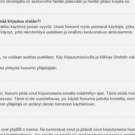
ston omistajalla on asetusvirhe heidän päässään ja heidän pitäisi korjata se.
nää kirjautua sisään?!
jätilisi käytöstä jostain syystä. Useat foorumit myös poistavat käyttäjiä, jotka 
äynyt, yritä rekisteröityä uudelleen ja osallistu keskusteluun aktiivisemmin.
, se voidaan asettaa uudelleen. Käy kirjautumissivulla ja klikkaa
Unohdin sal
a yhteyttä foorumin ylläpitäjään.
asi, foorumi pitää sinut kirjautuneena ennalta määritellyn ajan. Tämä estää m
tuessasi. Tämä ei ole suositeltavaa, jos käytät foorumia jaetulta koneelta, esim
umin ylläpitäjä on estänyt tämän toiminnon käyttämisen.
 ovat phpBB:n luomia. Ne tunnistavat sinut ja pitävät sinut kirjautuneena foor
äjän käyttöönottamia. Jos sinulla on sisään tai uloskirjautumisen kanssa ongel