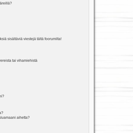
äreillä?
iä sisältäviä viestejä tältä foorumilta!
vereista tai vihamiehistä
ni?
la?
aluamaani aihetta?