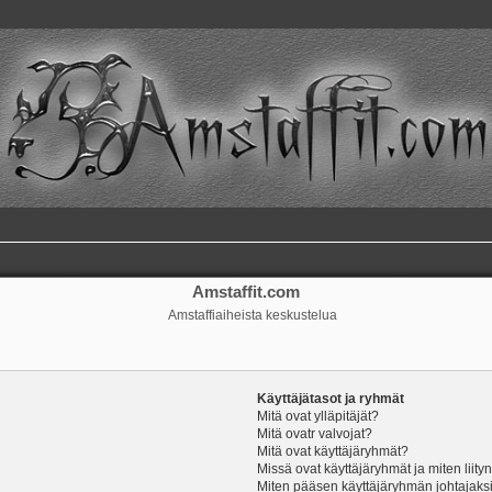
Amstaffit.com
Amstaffiaiheista keskustelua
Käyttäjätasot ja ryhmät
Mitä ovat ylläpitäjät?
Mitä ovatr valvojat?
Mitä ovat käyttäjäryhmät?
Missä ovat käyttäjäryhmät ja miten liity
Miten pääsen käyttäjäryhmän johtajaks