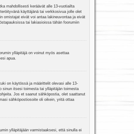
ka mahdollisesti keräävät alle 13-vuotiailta
teröityvänä käyttäjänä tai verkkosivua jolle olet
omistajat eivät voi antaa lakineuvontaa ja eivät
stapauksissa tai lakiasioissa tähän foorumiin
oorumin ylläpitäjä on voinut myös asettaa
sesi apua.
i on käytössä ja määrittelit olevasi alle 13-
 sinun itsesi toimesta tai ylläpitäjän toimesta
 ohjeita. Jos et saanut sähköpostia, olet saattanut
asi sähköpostiosoite oli oikein, yritä ottaa
min ylläpitäjään varmistaaksesi, että sinulla ei