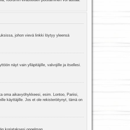
uksissa, johon vievä linkki löytyy yleensä
ön näyt vain ylläpitäjille, valvojille ja itsellesi.
sta oma aikavyöhykkeesi, esim. Lontoo, Pariisi,
 käyttäjille. Jos et ole rekisteröitynyt, tämä on
jään korjataksesi ongelman.