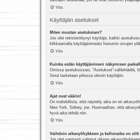
Ylös
Käyttäjän asetukset
Miten muutan asetuksiani?
Jos olet rekisteröitynyt käyttäjä, kaikki asetukse
klikkaamalla käyttäjänimeäsi foorumin sivujen yläl
Ylös
Kuinka estän käyttäjänimeni näkymisen paikall
Omissa asetuksissasi, “Asetukset”-välilehdellä, l
Sinut lasketaan piilossa oleviin käyttäjiin.
Ylös
Ajat ovat väärin!
On mahdollista, että näytetty aika on eri aikavyö
New York, Sidney, jne. Huomaathan, että aikavyöhy
hyvä aika tehdä niin.
Ylös
Vaihdoin aikavyöhykkeen ja kellonaika on silti 
Jos olet varmasti valinnut oikean aikavyöhykkeen j