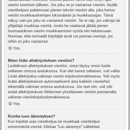
viestin luomisen jälkeen. Jos joku on jo vastannut viestiin, löydät
viestiketjuun palatessasi pienen tekstin viestisi alla, joka kertoo
viestin muokkauskertojen lukumäärän ja muokkausajan. Tämä
näkyy vain jos joku on vastannut viestiin. Se ei näy, jos valvoja tai
ylläpitäjä muokkaa viestiä, mutta he saattavat jättää pienen
huomautuksen viestin muokkaamisen syistä niin halutessaan.
Huomaa, että normaalit käyttäjät eivät voi poistaa viestejä, jos
niihin on joku vastannut.
Ylös
Miten liitän allekirjoituksen viestiini?
Lisätäksesi allekirjoituksen viestiisi, sinun täytyy ensin luoda
sellainen omissa asetuksissa. Kun olet luonut sellaisen, voit valita
Lisää allekirjoitus
-valinnan viestin kirjoituslomakkeessa. Voit myös
lisätä allekirjoituksen automaattisesti aina kaikkiin viesteihisi
tekemällä valinnan omissa asetuksissa. Jos teet niin, voit silti
estää allekirjoituksen liittämisen yksittäiseen viestiin poistamalla
valinnan viestinkirjoituslomakkeessa.
Ylös
Kuinka luon äänestyksen?
Kun kirjoitat uuta viestiketjua tai muokkaat viestiketjun
ensimmäistä viestiä, klikkaa "Luo äänestys"-välilehteä