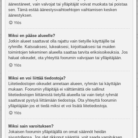
äänestäneet, vain valvojat tai ylläpitäjät voivat muokata tai poistaa
sen. Tämä estää äänestysvaihtoehtojen vaihtamisen kesken
äänestyksen.
Ylös
Miksi en pääse alueelle?
Jotkin alueet saattavat olla rajattu vain tietyille käyttäjille tai
ryhmille. Katsoaksesi, lukeaksesi, kirjoittaaksesi tai muiden
toimintojen tekeminen alueella saattaa tarvita erikoisoikeuksia. Jos
haluat oikeudet, ota yhteyttä foorumin valvojaan tai ylläpitäjään.
Ylös
Miksi en voi liittää tiedostoja?
Liitetiedostojen oikeudet annetaan alueen, ryhmän tai käyttäjän
mukaan. Foorumin ylläpitäjä ei välttämättä ole sallinut
liitetiedostojen liittämistä tietyllä alueella tai vain tietyt ryhmät
saattavat pystyä liittämään tiedostoja. Ota yhteyttä foorumin
ylläpitäjään jos et tiedä miksi et voi lisätä liitetiedostoja.
Ylös
Miksi sain varoituksen?
Jokaisen foorumin ylläpitäjällä on omat säännöt heidän
sivustollensa. Jos olet rikkonut sääntöä, voit saada varoituksen.