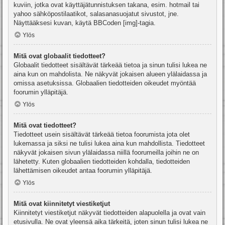
kuviin, jotka ovat käyttäjätunnistuksen takana, esim. hotmail tai
yahoo sähköpostilaatikot, salasanasuojatut sivustot, jne.
Näyttääksesi kuvan, käytä BBCoden [img]-tagia.
Ylös
Mitä ovat globaalit tiedotteet?
Globaalit tiedotteet sisältävät tärkeää tietoa ja sinun tulisi lukea ne
aina kun on mahdolista. Ne näkyvät jokaisen alueen ylälaidassa ja
omissa asetuksissa. Globaalien tiedotteiden oikeudet myöntää
foorumin ylläpitäjä.
Ylös
Mitä ovat tiedotteet?
Tiedotteet usein sisältävät tärkeää tietoa foorumista jota olet
lukemassa ja siksi ne tulisi lukea aina kun mahdollista. Tiedotteet
näkyvät jokaisen sivun ylälaidassa niillä foorumeilla joihin ne on
lähetetty. Kuten globaalien tiedotteiden kohdalla, tiedotteiden
lähettämisen oikeudet antaa foorumin ylläpitäjä.
Ylös
Mitä ovat kiinnitetyt viestiketjut
Kiinnitetyt viestiketjut näkyvät tiedotteiden alapuolella ja ovat vain
etusivulla. Ne ovat yleensä aika tärkeitä, joten sinun tulisi lukea ne