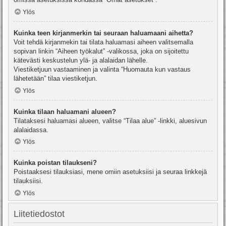
Ylös
Kuinka teen kirjanmerkin tai seuraan haluamaani aihetta?
Voit tehdä kirjanmekin tai tilata haluamasi aiheen valitsemalla
sopivan linkin “Aiheen työkalut” -valikossa, joka on sijoitettu
kätevästi keskustelun ylä- ja alalaidan lähelle.
Viestiketjuun vastaaminen ja valinta “Huomauta kun vastaus
lähetetään” tilaa viestiketjun.
Ylös
Kuinka tilaan haluamani alueen?
Tilataksesi haluamasi alueen, valitse “Tilaa alue” -linkki, aluesivun
alalaidassa.
Ylös
Kuinka poistan tilaukseni?
Poistaaksesi tilauksiasi, mene omiin asetuksiisi ja seuraa linkkejä
tilauksiisi.
Ylös
Liitetiedostot