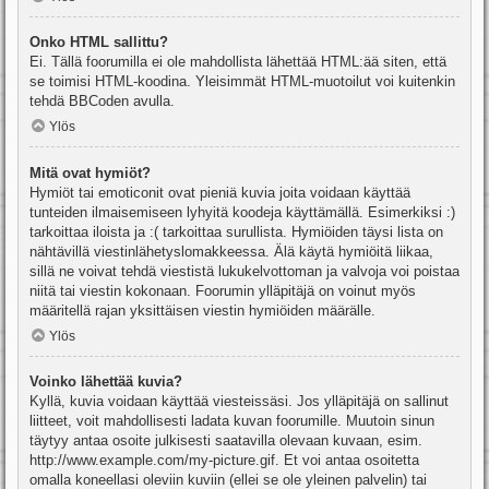
Onko HTML sallittu?
Ei. Tällä foorumilla ei ole mahdollista lähettää HTML:ää siten, että
se toimisi HTML-koodina. Yleisimmät HTML-muotoilut voi kuitenkin
tehdä BBCoden avulla.
Ylös
Mitä ovat hymiöt?
Hymiöt tai emoticonit ovat pieniä kuvia joita voidaan käyttää
tunteiden ilmaisemiseen lyhyitä koodeja käyttämällä. Esimerkiksi :)
tarkoittaa iloista ja :( tarkoittaa surullista. Hymiöiden täysi lista on
nähtävillä viestinlähetyslomakkeessa. Älä käytä hymiöitä liikaa,
sillä ne voivat tehdä viestistä lukukelvottoman ja valvoja voi poistaa
niitä tai viestin kokonaan. Foorumin ylläpitäjä on voinut myös
määritellä rajan yksittäisen viestin hymiöiden määrälle.
Ylös
Voinko lähettää kuvia?
Kyllä, kuvia voidaan käyttää viesteissäsi. Jos ylläpitäjä on sallinut
liitteet, voit mahdollisesti ladata kuvan foorumille. Muutoin sinun
täytyy antaa osoite julkisesti saatavilla olevaan kuvaan, esim.
http://www.example.com/my-picture.gif. Et voi antaa osoitetta
omalla koneellasi oleviin kuviin (ellei se ole yleinen palvelin) tai