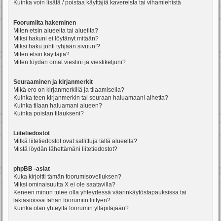
Kuinka voin lisätä / poistaa käyttäjiä kavereista tai vihamiehistä
Foorumilta hakeminen
Miten etsin alueelta tai alueilta?
Miksi hakuni ei löytänyt mitään?
Miksi haku johti tyhjään sivuun!?
Miten etsin käyttäjiä?
Miten löydän omat viestini ja viestiketjuni?
Seuraaminen ja kirjanmerkit
Mikä ero on kirjanmerkillä ja tilaamisella?
Kuinka teen kirjanmerkin tai seuraan haluamaani aihetta?
Kuinka tilaan haluamani alueen?
Kuinka poistan tilaukseni?
Liitetiedostot
Mitkä liitetiedostot ovat sallittuja tällä alueella?
Mistä löydän lähettämäni liitetiedostot?
phpBB -asiat
Kuka kirjoitti tämän foorumisovelluksen?
Miksi ominaisuutta X ei ole saatavilla?
Keneen minun tulee olla yhteydessä väärinkäytöstapauksissa tai
lakiasioissa tähän foorumiin liittyen?
Kuinka otan yhteyttä foorumin ylläpitäjään?