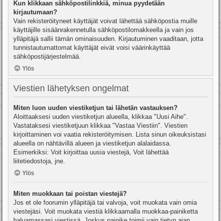
Kun klikkaan sähköpostilinkkiä, minua pyydetään
kirjautumaan?
Vain rekisteröityneet käyttäjät voivat lähettää sähköpostia muille
käyttäjille sisäänrakennetulla sähköpostilomakkeella ja vain jos
ylläpitäjä sallii tämän ominaisuuden. Kirjautuminen vaaditaan, jotta
tunnistautumattomat käyttäjät eivät voisi väärinkäyttää
sähköpostijärjestelmää.
Ylös
Viestien lähetyksen ongelmat
Miten luon uuden viestiketjun tai lähetän vastauksen?
Aloittaaksesi uuden viestiketjun alueella, klikkaa "Uusi Aihe".
Vastataksesi viestiketjuun klikkaa "Vastaa Viestiin". Viestien
kirjoittaminen voi vaatia rekisteröitymisen. Lista sinun oikeuksistasi
alueella on nähtävillä alueen ja viestiketjun alalaidassa.
Esimerkiksi: Voit kirjoittaa uusia viestejä, Voit lähettää
liitetiedostoja, jne.
Ylös
Miten muokkaan tai poistan viestejä?
Jos et ole foorumin ylläpitäjä tai valvoja, voit muokata vain omia
viestejäsi. Voit muokata viestiä klikkaamalla muokkaa-painiketta
haluamassasi viestissä. Joskus painike toimii vain tietyn ajan