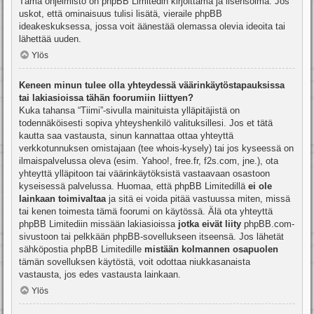
Tämä ohjelmisto on phpBB Limitedin kirjoittama ja lisensoima. Jos
uskot, että ominaisuus tulisi lisätä, vieraile
phpBB
ideakeskuksessa
, jossa voit äänestää olemassa olevia ideoita tai
lähettää uuden.
Ylös
Keneen minun tulee olla yhteydessä väärinkäytöstapauksissa
tai lakiasioissa tähän foorumiin liittyen?
Kuka tahansa “Tiimi”-sivulla mainituista ylläpitäjistä on
todennäköisesti sopiva yhteyshenkilö valituksillesi. Jos et tätä
kautta saa vastausta, sinun kannattaa ottaa yhteyttä
verkkotunnuksen omistajaan (tee
whois-kysely
) tai jos kyseessä on
ilmaispalvelussa oleva (esim. Yahoo!, free.fr, f2s.com, jne.), ota
yhteyttä ylläpitoon tai väärinkäytöksistä vastaavaan osastoon
kyseisessä palvelussa. Huomaa, että phpBB Limitedillä
ei ole
lainkaan toimivaltaa
ja sitä ei voida pitää vastuussa miten, missä
tai kenen toimesta tämä foorumi on käytössä. Älä ota yhteyttä
phpBB Limitediin missään lakiasioissa
jotka eivät liity
phpBB.com-
sivustoon tai pelkkään phpBB-sovellukseen itseensä. Jos lähetät
sähköpostia phpBB Limitedille
mistään kolmannen osapuolen
tämän sovelluksen käytöstä, voit odottaa niukkasanaista
vastausta, jos edes vastausta lainkaan.
Ylös