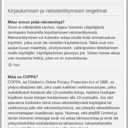
Kirjautumisen ja rekisteröitymisen ongelmat
Miksi minun pitää rekisteröityä?
Sinun ei välttämättä tarvitse, riippuu foorumin ylläpitäjästä,
tarvitaanko foorumilla kirjoittamiseen rekisteröitymistä.
Rekisteröityminen voi kuitenkin antaa sinulle lisää ominaisuuksia
käyttöön, jotka eivät ole vieraiden käytettävissä. Näitä ovat mm.
avatar-kuvan määrittely, yksityisviestit, sähköpostien lähettäminen
muille käyttäjille, käyttäjäryhmien jäsenyys jne. Siihen menee aikaa
vain muutamia hetkiä, joten se on suositeltavaa.
Ylös
Mikä on COPPA?
COPPA, tai Children’s Online Privacy Protection Act of 1998, on
yhdysvaltalainen laki, joka vaatii kaikkien verkkosivustojen, jotka
mahdollisesti keräävät alle 13-vuotiailta tietoja, hankkia huoltajan
kirjallisen luvan tietojen keräämiseen alle 13-vuotiaalta. Jos olet
epävarma koskeeko tämä sinua rekisteröityvänä käyttäjänä tai
verkkosivua jolle olet rekisteröitymässä, ota yhteyttä oikeudelliseen
neuvonantajaan saadaksesi apua. Huomaa, että phpBB Limited ja
tämän foorumin omistajat eivät voi antaa lakineuvontaa ja eivät ole
yhteyshenkilöitä minkäänlaisissa lakiasioissa, lukuunottamatta