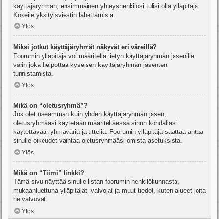
käyttäjäryhmän, ensimmäinen yhteyshenkilösi tulisi olla ylläpitäjä.
Kokeile yksityisviestin lähettämistä.
Ylös
Miksi jotkut käyttäjäryhmät näkyvät eri väreillä?
Foorumin ylläpitäjä voi määritellä tietyn käyttäjäryhmän jäsenille
värin joka helpottaa kyseisen käyttäjäryhmän jäsenten
tunnistamista.
Ylös
Mikä on “oletusryhmä”?
Jos olet useamman kuin yhden käyttäjäryhmän jäsen,
oletusryhmääsi käytetään määriteltäessä sinun kohdallasi
käytettävää ryhmäväriä ja titteliä. Foorumin ylläpitäjä saattaa antaa
sinulle oikeudet vaihtaa oletusryhmääsi omista asetuksista.
Ylös
Mikä on “Tiimi” linkki?
Tämä sivu näyttää sinulle listan foorumin henkilökunnasta,
mukaanluettuna ylläpitäjät, valvojat ja muut tiedot, kuten alueet joita
he valvovat.
Ylös