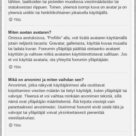
tähtien, laatikoiden tai pisteiden muodossa viestimäärästäsi tai
statuksestasi riippuen. Toinen, yleensä isompi kuva on avatar ja on
yleensä uniikki tai henkilökohtainen jokaisella käyttäjällä.
Ylös
Miten asetan avataren?
Omissa asetuksissa, “Profiilin” alla, voit lisätä avataren käyttämällä
jotain neljästä tavasta: Gravatar, galleriasta, käyttää kuvaa muualta
tai ladata kuvan. Foorumin ylläpitäjä päättää otetaanko avataret
käyttöön ja valitsee mitkä avatarien käyttöönottotavat sallitaan. Jos
et voi käyttää avataria, ota yhteyttä foorumin ylläpitäjään.
Ylös
Mikä on arvonimi ja miten vaihdan sen?
Arvonimet, jotka näkyvät käyttäjänimesi alla osoittavat
kirjoittamiesi viestien määrän tai tietyt käyttäjät, kuten ylläpitäjät tai
valvojat. Yleensä et voi vaihtaa minkään arvonimen tekstiä, sillä
nämä ovat ylläpitäjän määrittelemiä. Älä kirjoita viestejä vain
parantaaksesi arvonimeäsi. Useimmat foorumit eivät siedä tätä ja
valvojat tai ylläpitäjät voivat yksinkertaisesti pienentää
viestilaskuriasi.
Ylös