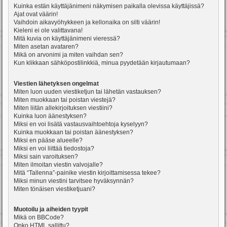
Kuinka estän käyttäjänimeni näkymisen paikalla olevissa käyttäjissä?
Ajat ovat väärin!
Vaihdoin aikavyöhykkeen ja kellonaika on silti väärin!
Kieleni ei ole valittavana!
Mitä kuvia on käyttäjänimeni vieressä?
Miten asetan avataren?
Mikä on arvonimi ja miten vaihdan sen?
Kun klikkaan sähköpostilinkkiä, minua pyydetään kirjautumaan?
Viestien lähetyksen ongelmat
Miten luon uuden viestiketjun tai lähetän vastauksen?
Miten muokkaan tai poistan viestejä?
Miten liitän allekirjoituksen viestiini?
Kuinka luon äänestyksen?
Miksi en voi lisätä vastausvaihtoehtoja kyselyyn?
Kuinka muokkaan tai poistan äänestyksen?
Miksi en pääse alueelle?
Miksi en voi liittää tiedostoja?
Miksi sain varoituksen?
Miten ilmoitan viestin valvojalle?
Mitä “Tallenna”-painike viestin kirjoittamisessa tekee?
Miksi minun viestini tarvitsee hyväksynnän?
Miten tönäisen viestiketjuani?
Muotoilu ja aiheiden tyypit
Mikä on BBCode?
Onko HTML sallittu?