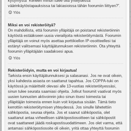
kysymystä “Keneen minun tulee olla yhteydessä
väärinkäytöstapauksissa tai lakiasioissa tähän foorumiin liittyen?”.
Ylös
Miksi en voi rekisteröityä?
On mahdollista, että foorumin ylläpitäjä on poistanut rekisteröinnin
käytöstä estääkseen uusia vierailijoita rekisteröitymästä. Foorumin
ylläpitäjä on voinut myös asettaa porttikiellon IP-osoitteellesi tai
estänyt valitsemasi käyttäjätunnuksen rekisteröinnin. Ota yhteyttä
foorumin ylläpitäjään saadaksesi apua.
Ylös
Rekisteröidyin, mutta en voi kirjautua!
Tarkista ensin käyttäjätunnuksesi ja salasanasi. Jos ne ovat oikein,
yksi kahdesta asiasta on saattanut tapahtua. Jos COPPA-tuki on
käytössä ja määrittelit olevasi alle 13-vuotias rekisteröityessäsi,
sinun tulee seurata saamiasi ohjeita. Jotkut foorumit vaativat myös
uusien tunnusten aktivoinnin joko sinun itsesi toimesta tai
ylläpitäjän toimesta ennen kuin voit kirjautua sisään. Tämä tieto
kerrottiin rekisteröitymisen yhteydessä. Jos sinulle lähetettiin
sähköpostia, seuraa ohjeita. Jos et saanut sähköpostia, olet
saattanut antaa virheellisen sähköpostiosoitteen tai sähköpostit
ovat saattaneet jäädä roskapostisuodattimeen. Jos olet varma, että
antamasi sähköpostiosoite oli oikein, yritä ottaa yhteyttä foorumin