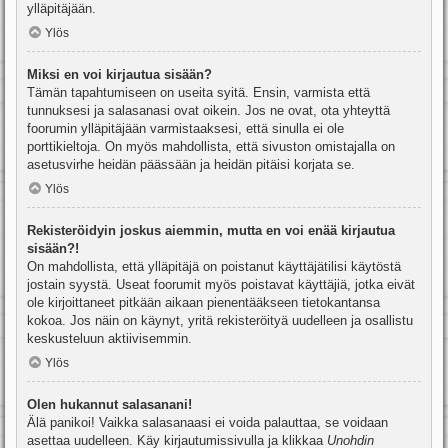
ylläpitäjään.
Ylös
Miksi en voi kirjautua sisään?
Tämän tapahtumiseen on useita syitä. Ensin, varmista että
tunnuksesi ja salasanasi ovat oikein. Jos ne ovat, ota yhteyttä
foorumin ylläpitäjään varmistaaksesi, että sinulla ei ole
porttikieltoja. On myös mahdollista, että sivuston omistajalla on
asetusvirhe heidän päässään ja heidän pitäisi korjata se.
Ylös
Rekisteröidyin joskus aiemmin, mutta en voi enää kirjautua
sisään?!
On mahdollista, että ylläpitäjä on poistanut käyttäjätilisi käytöstä
jostain syystä. Useat foorumit myös poistavat käyttäjiä, jotka eivät
ole kirjoittaneet pitkään aikaan pienentääkseen tietokantansa
kokoa. Jos näin on käynyt, yritä rekisteröityä uudelleen ja osallistu
keskusteluun aktiivisemmin.
Ylös
Olen hukannut salasanani!
Älä panikoi! Vaikka salasanaasi ei voida palauttaa, se voidaan
asettaa uudelleen. Käy kirjautumissivulla ja klikkaa
Unohdin