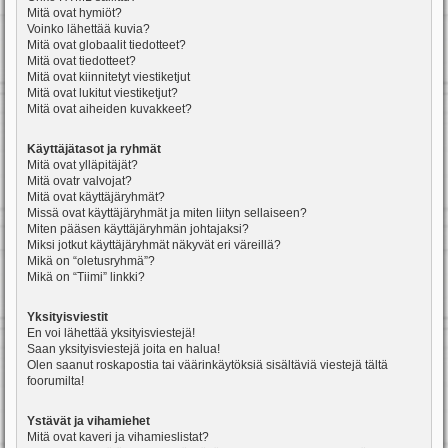
Mitä ovat hymiöt?
Voinko lähettää kuvia?
Mitä ovat globaalit tiedotteet?
Mitä ovat tiedotteet?
Mitä ovat kiinnitetyt viestiketjut
Mitä ovat lukitut viestiketjut?
Mitä ovat aiheiden kuvakkeet?
Käyttäjätasot ja ryhmät
Mitä ovat ylläpitäjät?
Mitä ovatr valvojat?
Mitä ovat käyttäjäryhmät?
Missä ovat käyttäjäryhmät ja miten liityn sellaiseen?
Miten pääsen käyttäjäryhmän johtajaksi?
Miksi jotkut käyttäjäryhmät näkyvät eri väreillä?
Mikä on “oletusryhmä”?
Mikä on “Tiimi” linkki?
Yksityisviestit
En voi lähettää yksityisviestejä!
Saan yksityisviestejä joita en halua!
Olen saanut roskapostia tai väärinkäytöksiä sisältäviä viestejä tältä
foorumilta!
Ystävät ja vihamiehet
Mitä ovat kaveri ja vihamieslistat?