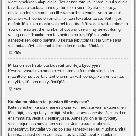
viestilomakkeen alapuolella. Jos et näe tätä välilehteä, sinulla ei ole
tarvittavia oikeuksia äänestysten luomiseen. Syötä otsikko ja
ainakin kaksi vaihtoehtoa niille varattuihin kenttiin. Varmista että
jokainen vaihtoehto on omalla rivillään tekstikentässä. Voit myös
määritellä kuinka monta vaihtoehtoa käyttäjät voivat valita kohdasta
You can also set the number of options users may select during
voting under “Kuinka monta vaihtoehtoa käyttäjä voi valita”,
äänestyksen kesto päivinä (0 kestää loputtomasti) ja viimeisenä
voit antaa käyttäjille mahdollisuuden muuttaa ääntään.
Ylös
Miksi en voi lisätä vastausvaihtoehtoja kyselyyn?
Kyselyn vastausvaihtoehtojen määrä on foorumin ylläpitäjän
määrittelemä. Jos tarvitset enemmän vaihtoehtoja kuin on sallittu,
ota yhteyttä foorumin ylläpitäjään.
Ylös
Kuinka muokkaan tai poistan äänestyksen?
Kuten viestien kanssa, äänestyksiä voi muokata vain alkuperäinen
lähettäjä, valvoja tai ylläpitäjä. Muokataksesi äänestystä, muokkaa
ensimmäistä viestiä viestiketjussa. Äänestys on aina kytketty
viestiketjun ensimmäiseen viestiin. Jos kukaan ei ole vielä
äänestänyt, käyttäjät voivat poistaa äänestyksen tai muokata mitä
tahansa äänestyksen asetusta. Jos käyttäjät ovat kuitenkin jo