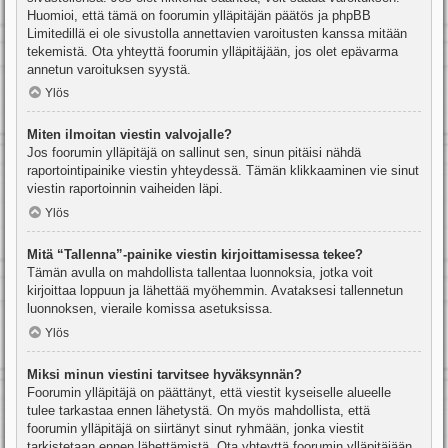
Huomioi, että tämä on foorumin ylläpitäjän päätös ja phpBB
Limitedillä ei ole sivustolla annettavien varoitusten kanssa mitään
tekemistä. Ota yhteyttä foorumin ylläpitäjään, jos olet epävarma
annetun varoituksen syystä.
Ylös
Miten ilmoitan viestin valvojalle?
Jos foorumin ylläpitäjä on sallinut sen, sinun pitäisi nähdä
raportointipainike viestin yhteydessä. Tämän klikkaaminen vie sinut
viestin raportoinnin vaiheiden läpi.
Ylös
Mitä “Tallenna”-painike viestin kirjoittamisessa tekee?
Tämän avulla on mahdollista tallentaa luonnoksia, jotka voit
kirjoittaa loppuun ja lähettää myöhemmin. Avataksesi tallennetun
luonnoksen, vieraile komissa asetuksissa.
Ylös
Miksi minun viestini tarvitsee hyväksynnän?
Foorumin ylläpitäjä on päättänyt, että viestit kyseiselle alueelle
tulee tarkastaa ennen lähetystä. On myös mahdollista, että
foorumin ylläpitäjä on siirtänyt sinut ryhmään, jonka viestit
tarkistetaan ennen lähettämistä. Ota yhteyttä foorumin ylläpitäjään