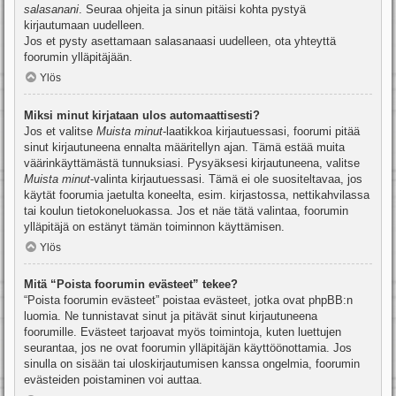
salasanani
. Seuraa ohjeita ja sinun pitäisi kohta pystyä
kirjautumaan uudelleen.
Jos et pysty asettamaan salasanaasi uudelleen, ota yhteyttä
foorumin ylläpitäjään.
Ylös
Miksi minut kirjataan ulos automaattisesti?
Jos et valitse
Muista minut
-laatikkoa kirjautuessasi, foorumi pitää
sinut kirjautuneena ennalta määritellyn ajan. Tämä estää muita
väärinkäyttämästä tunnuksiasi. Pysyäksesi kirjautuneena, valitse
Muista minut
-valinta kirjautuessasi. Tämä ei ole suositeltavaa, jos
käytät foorumia jaetulta koneelta, esim. kirjastossa, nettikahvilassa
tai koulun tietokoneluokassa. Jos et näe tätä valintaa, foorumin
ylläpitäjä on estänyt tämän toiminnon käyttämisen.
Ylös
Mitä “Poista foorumin evästeet” tekee?
“Poista foorumin evästeet” poistaa evästeet, jotka ovat phpBB:n
luomia. Ne tunnistavat sinut ja pitävät sinut kirjautuneena
foorumille. Evästeet tarjoavat myös toimintoja, kuten luettujen
seurantaa, jos ne ovat foorumin ylläpitäjän käyttöönottamia. Jos
sinulla on sisään tai uloskirjautumisen kanssa ongelmia, foorumin
evästeiden poistaminen voi auttaa.