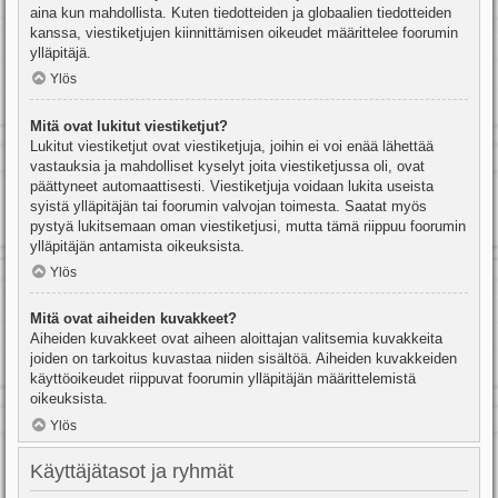
aina kun mahdollista. Kuten tiedotteiden ja globaalien tiedotteiden
kanssa, viestiketjujen kiinnittämisen oikeudet määrittelee foorumin
ylläpitäjä.
Ylös
Mitä ovat lukitut viestiketjut?
Lukitut viestiketjut ovat viestiketjuja, joihin ei voi enää lähettää
vastauksia ja mahdolliset kyselyt joita viestiketjussa oli, ovat
päättyneet automaattisesti. Viestiketjuja voidaan lukita useista
syistä ylläpitäjän tai foorumin valvojan toimesta. Saatat myös
pystyä lukitsemaan oman viestiketjusi, mutta tämä riippuu foorumin
ylläpitäjän antamista oikeuksista.
Ylös
Mitä ovat aiheiden kuvakkeet?
Aiheiden kuvakkeet ovat aiheen aloittajan valitsemia kuvakkeita
joiden on tarkoitus kuvastaa niiden sisältöä. Aiheiden kuvakkeiden
käyttöoikeudet riippuvat foorumin ylläpitäjän määrittelemistä
oikeuksista.
Ylös
Käyttäjätasot ja ryhmät