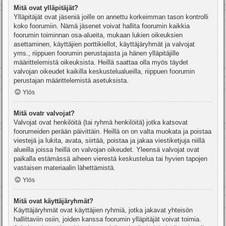
Mitä ovat ylläpitäjät?
Ylläpitäjät ovat jäseniä joille on annettu korkeimman tason kontrolli
koko foorumiin. Nämä jäsenet voivat hallita foorumin kaikkia
foorumin toiminnan osa-alueita, mukaan lukien oikeuksien
asettaminen, käyttäjien porttikiellot, käyttäjäryhmät ja valvojat
yms., riippuen foorumin perustajasta ja hänen ylläpitäjille
määrittelemistä oikeuksista. Heillä saattaa olla myös täydet
valvojan oikeudet kaikilla keskustelualueilla, riippuen foorumin
perustajan määrittelemistä asetuksista.
Ylös
Mitä ovatr valvojat?
Valvojat ovat henkilöitä (tai ryhmä henkilöitä) jotka katsovat
foorumeiden perään päivittäin. Heillä on on valta muokata ja poistaa
viestejä ja lukita, avata, siirtää, poistaa ja jakaa viestiketjuja niillä
alueilla joissa heillä on valvojan oikeudet. Yleensä valvojat ovat
paikalla estämässä aiheen vierestä keskustelua tai hyvien tapojen
vastaisen materiaalin lähettämistä.
Ylös
Mitä ovat käyttäjäryhmät?
Käyttäjäryhmät ovat käyttäjien ryhmiä, jotka jakavat yhteisön
hallittaviin osiin, joiden kanssa foorumin ylläpitäjät voivat toimia.