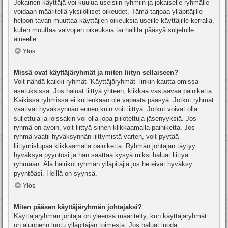
Jokainen käyttäjä voi kuulua useisiin ryhmiin ja jokaiselle ryhmälle
voidaan määritellä yksilölliset oikeudet. Tämä tarjoaa ylläpitäjille
helpon tavan muuttaa käyttäjien oikeuksia useille käyttäjille kerralla,
kuten muuttaa valvojien oikeuksia tai hallita pääsyä suljetulle
alueelle.
Ylös
Missä ovat käyttäjäryhmät ja miten liityn sellaiseen?
Voit nähdä kaikki ryhmät “Käyttäjäryhmät”-linkin kautta omissa
asetuksissa. Jos haluat liittyä yhteen, klikkaa vastaavaa painiketta.
Kaikissa ryhmissä ei kuitenkaan ole vapaata pääsyä. Jotkut ryhmät
vaativat hyväksynnän ennen kuin voit liittyä. Jotkut voivat olla
suljettuja ja joissakin voi olla jopa piilotettuja jäsenyyksiä. Jos
ryhmä on avoin, voit liittyä siihen klikkaamalla painiketta. Jos
ryhmä vaatii hyväksynnän liittymistä varten, voit pyytää
liittymislupaa klikkaamalla painiketta. Ryhmän johtajan täytyy
hyväksyä pyyntösi ja hän saattaa kysyä miksi haluat liittyä
ryhmään. Älä häiriköi ryhmän ylläpitäjiä jos he eivät hyväksy
pyyntöäsi. Heillä on syynsä.
Ylös
Miten pääsen käyttäjäryhmän johtajaksi?
Käyttäjäryhmän johtaja on yleensä määritelty, kun käyttäjäryhmät
on alunperin luotu ylläpitäjän toimesta. Jos haluat luoda