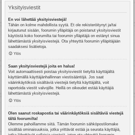
Yksityisviestit
En voi lähettää yksityisviestejä!
Tähän on kolme mahdollista syytä. Et ole rekisteröitynyt ja/tai
kirjautunut sisään, foorumin ylläpitäjä on poistanut yksityisviestit
käytöstä koko foorumilta tai foorumin ylläpitäjä on estänyt sinua
lähettämästä yksityisviestejä. Ota yhteyttä foorumin ylläpitäjään
saadaksesi lisätietoja.
Ylös
Saan yksityisviestejä joita en halua!
Voit automaattisesti poistaa yksityisviestit tietyltä käyttäjältä
käyttämällä käyttäjänhallinnan viestisääntöjä. Jos saat
väärinkäytöksiä sisältäviä viestejä tietyltä käyttäjältä, voit
raportoida viestit valvojille. Heillä on oikeudet estää käyttäjiä
lähettämästä yksityisviestejä.
Ylös
Olen saanut roskapostia tai väärinkäytöksiä sisältäviä viestejä
tältä foorumilta!
Olemme pahoillamme siitä. Tämän foorumin sähköpostilomake
sisältää ominaisuuksia, jotka yrittävät estää ja seurata käyttäjiä,
jotka lähettävät sellaisia viestejä, joten ota yhteyttä foorumin