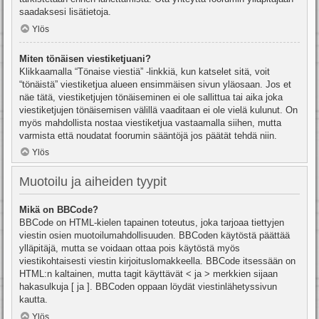
saadaksesi lisätietoja.
Ylös
Miten tönäisen viestiketjuani?
Klikkaamalla “Tönaise viestiä” -linkkiä, kun katselet sitä, voit
“tönäistä” viestiketjua alueen ensimmäisen sivun yläosaan. Jos et
näe tätä, viestiketjujen tönäiseminen ei ole sallittua tai aika joka
viestiketjujen tönäisemisen välillä vaaditaan ei ole vielä kulunut. On
myös mahdollista nostaa viestiketjua vastaamalla siihen, mutta
varmista että noudatat foorumin sääntöjä jos päätät tehdä niin.
Ylös
Muotoilu ja aiheiden tyypit
Mikä on BBCode?
BBCode on HTML-kielen tapainen toteutus, joka tarjoaa tiettyjen
viestin osien muotoilumahdollisuuden. BBCoden käytöstä päättää
ylläpitäjä, mutta se voidaan ottaa pois käytöstä myös
viestikohtaisesti viestin kirjoituslomakkeella. BBCode itsessään on
HTML:n kaltainen, mutta tagit käyttävät < ja > merkkien sijaan
hakasulkuja [ ja ]. BBCoden oppaan löydät viestinlähetyssivun
kautta.
Ylös