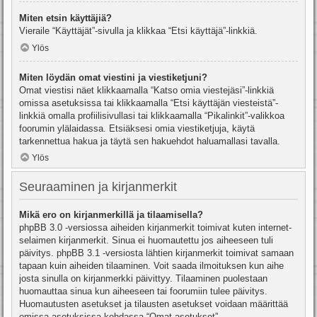
Miten etsin käyttäjiä?
Vieraile “Käyttäjät”-sivulla ja klikkaa “Etsi käyttäjä”-linkkiä.
Ylös
Miten löydän omat viestini ja viestiketjuni?
Omat viestisi näet klikkaamalla “Katso omia viestejäsi”-linkkiä
omissa asetuksissa tai klikkaamalla “Etsi käyttäjän viesteistä”-
linkkiä omalla profiilisivullasi tai klikkaamalla “Pikalinkit”-valikkoa
foorumin ylälaidassa. Etsiäksesi omia viestiketjuja, käytä
tarkennettua hakua ja täytä sen hakuehdot haluamallasi tavalla.
Ylös
Seuraaminen ja kirjanmerkit
Mikä ero on kirjanmerkillä ja tilaamisella?
phpBB 3.0 -versiossa aiheiden kirjanmerkit toimivat kuten internet-
selaimen kirjanmerkit. Sinua ei huomautettu jos aiheeseen tuli
päivitys. phpBB 3.1 -versiosta lähtien kirjanmerkit toimivat samaan
tapaan kuin aiheiden tilaaminen. Voit saada ilmoituksen kun aihe
josta sinulla on kirjanmerkki päivittyy. Tilaaminen puolestaan
huomauttaa sinua kun aiheeseen tai foorumiin tulee päivitys.
Huomautusten asetukset ja tilausten asetukset voidaan määrittää
omissa asetuksissa kohdassa “Omat asetukset”.