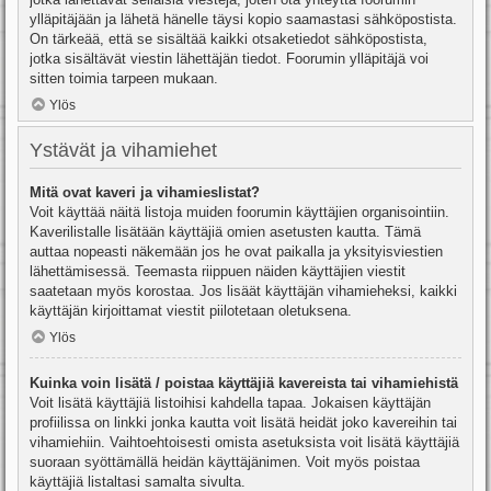
ylläpitäjään ja lähetä hänelle täysi kopio saamastasi sähköpostista.
On tärkeää, että se sisältää kaikki otsaketiedot sähköpostista,
jotka sisältävät viestin lähettäjän tiedot. Foorumin ylläpitäjä voi
sitten toimia tarpeen mukaan.
Ylös
Ystävät ja vihamiehet
Mitä ovat kaveri ja vihamieslistat?
Voit käyttää näitä listoja muiden foorumin käyttäjien organisointiin.
Kaverilistalle lisätään käyttäjiä omien asetusten kautta. Tämä
auttaa nopeasti näkemään jos he ovat paikalla ja yksityisviestien
lähettämisessä. Teemasta riippuen näiden käyttäjien viestit
saatetaan myös korostaa. Jos lisäät käyttäjän vihamieheksi, kaikki
käyttäjän kirjoittamat viestit piilotetaan oletuksena.
Ylös
Kuinka voin lisätä / poistaa käyttäjiä kavereista tai vihamiehistä
Voit lisätä käyttäjiä listoihisi kahdella tapaa. Jokaisen käyttäjän
profiilissa on linkki jonka kautta voit lisätä heidät joko kavereihin tai
vihamiehiin. Vaihtoehtoisesti omista asetuksista voit lisätä käyttäjiä
suoraan syöttämällä heidän käyttäjänimen. Voit myös poistaa
käyttäjiä listaltasi samalta sivulta.