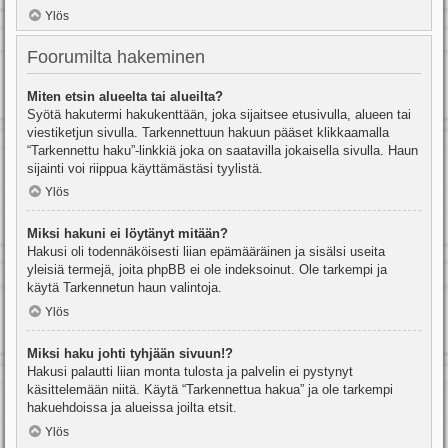
Ylös
Foorumilta hakeminen
Miten etsin alueelta tai alueilta?
Syötä hakutermi hakukenttään, joka sijaitsee etusivulla, alueen tai
viestiketjun sivulla. Tarkennettuun hakuun pääset klikkaamalla
“Tarkennettu haku”-linkkiä joka on saatavilla jokaisella sivulla. Haun
sijainti voi riippua käyttämästäsi tyylistä.
Ylös
Miksi hakuni ei löytänyt mitään?
Hakusi oli todennäköisesti liian epämääräinen ja sisälsi useita
yleisiä termejä, joita phpBB ei ole indeksoinut. Ole tarkempi ja
käytä Tarkennetun haun valintoja.
Ylös
Miksi haku johti tyhjään sivuun!?
Hakusi palautti liian monta tulosta ja palvelin ei pystynyt
käsittelemään niitä. Käytä “Tarkennettua hakua” ja ole tarkempi
hakuehdoissa ja alueissa joilta etsit.
Ylös