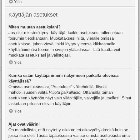
Ylös
Käyttäjän asetukset
Miten muutan asetuksiani?
Jos olet rekisteröitynyt käyttäjä, kaikki asetuksesi tallennetaan
foorumin tietokantaan. Muokataksesi niitä, vieraile omissa
asetuksissa, johon vievä linkki löytyy yleensä klikkaamalla
käyttäjänimeäsi foorumin sivujen ylälaidassa. Tätä kautta voit
muokata asetuksiasi ja valintojasi.
Ylös
Kuinka estän käyttäjänimeni näkymisen paikalla olevissa
käyttäjissä?
Omissa asetuksissasi, “Asetukset”-välilehdellä, löydät
mahdollisuuden valita
Piilota paikallaolo
. Ottamalla tämän
asetuksen käyttöön näyt vain ylläpitäjille, valvojille ja itsellesi. Sinut
lasketaan piilossa oleviin käyttäjiin.
Ylös
Ajat ovat väärin!
On mahdollista, että näytetty aika on eri aikavyöhykkeeltä kuin se
jossa itse olet. Tässä tapauksessa valitse omista asetuksista oma