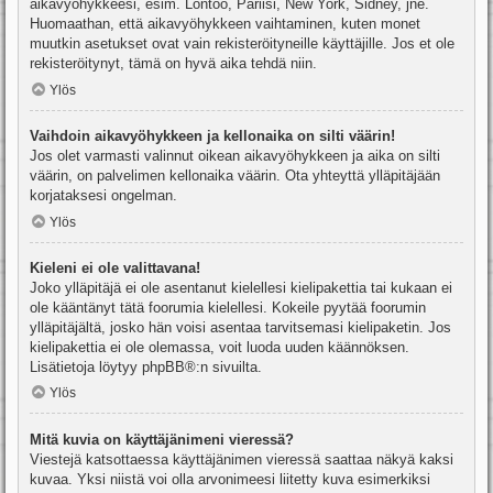
aikavyöhykkeesi, esim. Lontoo, Pariisi, New York, Sidney, jne.
Huomaathan, että aikavyöhykkeen vaihtaminen, kuten monet
muutkin asetukset ovat vain rekisteröityneille käyttäjille. Jos et ole
rekisteröitynyt, tämä on hyvä aika tehdä niin.
Ylös
Vaihdoin aikavyöhykkeen ja kellonaika on silti väärin!
Jos olet varmasti valinnut oikean aikavyöhykkeen ja aika on silti
väärin, on palvelimen kellonaika väärin. Ota yhteyttä ylläpitäjään
korjataksesi ongelman.
Ylös
Kieleni ei ole valittavana!
Joko ylläpitäjä ei ole asentanut kielellesi kielipakettia tai kukaan ei
ole kääntänyt tätä foorumia kielellesi. Kokeile pyytää foorumin
ylläpitäjältä, josko hän voisi asentaa tarvitsemasi kielipaketin. Jos
kielipakettia ei ole olemassa, voit luoda uuden käännöksen.
Lisätietoja löytyy
phpBB
®:n sivuilta.
Ylös
Mitä kuvia on käyttäjänimeni vieressä?
Viestejä katsottaessa käyttäjänimen vieressä saattaa näkyä kaksi
kuvaa. Yksi niistä voi olla arvonimeesi liitetty kuva esimerkiksi