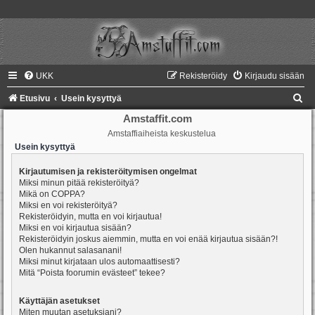
UKK
Rekisteröidy
Kirjaudu sisään
E
Etusivu
Usein kysyttyä
t
Amstaffit.com
Amstaffiaiheista keskustelua
s
Usein kysyttyä
i
Kirjautumisen ja rekisteröitymisen ongelmat
Miksi minun pitää rekisteröityä?
Mikä on COPPA?
Miksi en voi rekisteröityä?
Rekisteröidyin, mutta en voi kirjautua!
Miksi en voi kirjautua sisään?
Rekisteröidyin joskus aiemmin, mutta en voi enää kirjautua sisään?!
Olen hukannut salasanani!
Miksi minut kirjataan ulos automaattisesti?
Mitä “Poista foorumin evästeet” tekee?
Käyttäjän asetukset
Miten muutan asetuksiani?