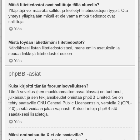
Mitkä liitetiedostot ovat sallittuja tällä alueella?
Ylläpitäjä voi määrätä sallitut ja kielletyt liitetiedostojen tyypit. Ota
yhteys ylläpitäjään mikäli et ole varma mitkä tiedostot ovat
sallittuja..
Ylös
Mistä löydän lähettämäni liitetiedostot?
Nähdäksesi listan liitetiedostoistasi, mene omiin asetuksiin ja
seuraa linkkejä liitetiedostot-osioon.
Ylös
phpBB -asiat
Kuka kirjoitti tämän foorumisovelluksen?
Tämä sovellus (sen muokkaamattomassa tilassa) on tuottanut,
julkaissut ja sen tekijänoikeudet omistaa
phpBB Limited
. Se on
tehty saataville GNU General Public Licensenssin, versiolla 2 (GPL-
2.0) ja sitä voidaan jakaa vapaasti. Katso
Tietoja phpBB:stä
saadaksesi lisätietoja.
Ylös
Miksi ominaisuutta X ei ole saatavilla?