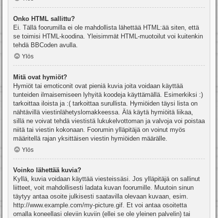
Onko HTML sallittu?
Ei. Tällä foorumilla ei ole mahdollista lähettää HTML:ää siten, että
se toimisi HTML-koodina. Yleisimmät HTML-muotoilut voi kuitenkin
tehdä BBCoden avulla.
Ylös
Mitä ovat hymiöt?
Hymiöt tai emoticonit ovat pieniä kuvia joita voidaan käyttää
tunteiden ilmaisemiseen lyhyitä koodeja käyttämällä. Esimerkiksi :)
tarkoittaa iloista ja :( tarkoittaa surullista. Hymiöiden täysi lista on
nähtävillä viestinlähetyslomakkeessa. Älä käytä hymiöitä liikaa,
sillä ne voivat tehdä viestistä lukukelvottoman ja valvoja voi poistaa
niitä tai viestin kokonaan. Foorumin ylläpitäjä on voinut myös
määritellä rajan yksittäisen viestin hymiöiden määrälle.
Ylös
Voinko lähettää kuvia?
Kyllä, kuvia voidaan käyttää viesteissäsi. Jos ylläpitäjä on sallinut
liitteet, voit mahdollisesti ladata kuvan foorumille. Muutoin sinun
täytyy antaa osoite julkisesti saatavilla olevaan kuvaan, esim.
http://www.example.com/my-picture.gif. Et voi antaa osoitetta
omalla koneellasi oleviin kuviin (ellei se ole yleinen palvelin) tai