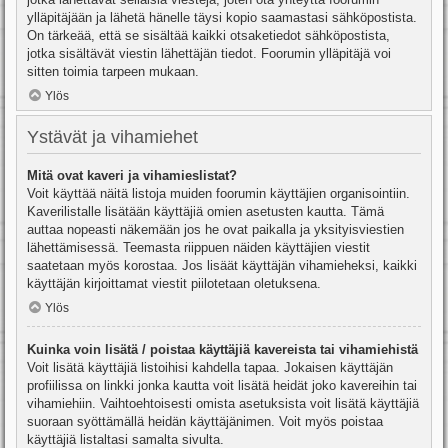
ylläpitäjään ja lähetä hänelle täysi kopio saamastasi sähköpostista.
On tärkeää, että se sisältää kaikki otsaketiedot sähköpostista,
jotka sisältävät viestin lähettäjän tiedot. Foorumin ylläpitäjä voi
sitten toimia tarpeen mukaan.
Ylös
Ystävät ja vihamiehet
Mitä ovat kaveri ja vihamieslistat?
Voit käyttää näitä listoja muiden foorumin käyttäjien organisointiin.
Kaverilistalle lisätään käyttäjiä omien asetusten kautta. Tämä
auttaa nopeasti näkemään jos he ovat paikalla ja yksityisviestien
lähettämisessä. Teemasta riippuen näiden käyttäjien viestit
saatetaan myös korostaa. Jos lisäät käyttäjän vihamieheksi, kaikki
käyttäjän kirjoittamat viestit piilotetaan oletuksena.
Ylös
Kuinka voin lisätä / poistaa käyttäjiä kavereista tai vihamiehistä
Voit lisätä käyttäjiä listoihisi kahdella tapaa. Jokaisen käyttäjän
profiilissa on linkki jonka kautta voit lisätä heidät joko kavereihin tai
vihamiehiin. Vaihtoehtoisesti omista asetuksista voit lisätä käyttäjiä
suoraan syöttämällä heidän käyttäjänimen. Voit myös poistaa
käyttäjiä listaltasi samalta sivulta.