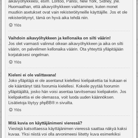
aikavyöhykkeesi, esim. Lontoo, Pariisi, New York, Sidney, jne.
Huomaathan, että aikavyöhykkeen vaihtaminen, kuten monet
muutkin asetukset ovat vain rekisteröityneille käyttäjille. Jos et ole
rekisteröitynyt, tämä on hyvä aika tehdä niin.
Ylös
Vaihdoin aikavyöhykkeen ja kellonaika on silti väärin!
Jos olet varmasti valinnut oikean aikavyöhykkeen ja aika on silti
väärin, on palvelimen kellonaika väärin. Ota yhteyttä ylläpitäjään
korjataksesi ongelman.
Ylös
Kieleni ei ole valittavana!
Joko ylläpitäjä ei ole asentanut kielellesi kielipakettia tai kukaan ei
ole kääntänyt tätä foorumia kielellesi. Kokeile pyytää foorumin
ylläpitäjältä, josko hän voisi asentaa tarvitsemasi kielipaketin. Jos
kielipakettia ei ole olemassa, voit luoda uuden käännöksen.
Lisätietoja löytyy
phpBB
®:n sivuilta.
Ylös
Mitä kuvia on käyttäjänimeni vieressä?
Viestejä katsottaessa käyttäjänimen vieressä saattaa näkyä kaksi
kuvaa. Yksi niistä voi olla arvonimeesi liitetty kuva esimerkiksi