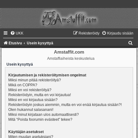
UKK
Rekisteröidy
Kirjaudu sisään
E
Etusivu
Usein kysyttyä
t
Amstaffit.com
Amstaffiaiheista keskustelua
s
Usein kysyttyä
i
Kirjautumisen ja rekisteröitymisen ongelmat
Miksi minun pitää rekisteröityä?
Mikä on COPPA?
Miksi en voi rekisteröityä?
Rekisteröidyin, mutta en voi kirjautua!
Miksi en voi kirjautua sisään?
Rekisteröidyin joskus aiemmin, mutta en voi enää kirjautua sisään?!
Olen hukannut salasanani!
Miksi minut kirjataan ulos automaattisesti?
Mitä “Poista foorumin evästeet” tekee?
Käyttäjän asetukset
Miten muutan asetuksiani?