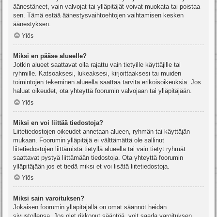
äänestäneet, vain valvojat tai ylläpitäjät voivat muokata tai poistaa
sen. Tämä estää äänestysvaihtoehtojen vaihtamisen kesken
äänestyksen.
Ylös
Miksi en pääse alueelle?
Jotkin alueet saattavat olla rajattu vain tietyille käyttäjille tai
ryhmille. Katsoaksesi, lukeaksesi, kirjoittaaksesi tai muiden
toimintojen tekeminen alueella saattaa tarvita erikoisoikeuksia. Jos
haluat oikeudet, ota yhteyttä foorumin valvojaan tai ylläpitäjään.
Ylös
Miksi en voi liittää tiedostoja?
Liitetiedostojen oikeudet annetaan alueen, ryhmän tai käyttäjän
mukaan. Foorumin ylläpitäjä ei välttämättä ole sallinut
liitetiedostojen liittämistä tietyllä alueella tai vain tietyt ryhmät
saattavat pystyä liittämään tiedostoja. Ota yhteyttä foorumin
ylläpitäjään jos et tiedä miksi et voi lisätä liitetiedostoja.
Ylös
Miksi sain varoituksen?
Jokaisen foorumin ylläpitäjällä on omat säännöt heidän
sivustollensa. Jos olet rikkonut sääntöä, voit saada varoituksen.