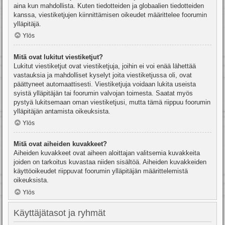
aina kun mahdollista. Kuten tiedotteiden ja globaalien tiedotteiden
kanssa, viestiketjujen kiinnittämisen oikeudet määrittelee foorumin
ylläpitäjä.
Ylös
Mitä ovat lukitut viestiketjut?
Lukitut viestiketjut ovat viestiketjuja, joihin ei voi enää lähettää
vastauksia ja mahdolliset kyselyt joita viestiketjussa oli, ovat
päättyneet automaattisesti. Viestiketjuja voidaan lukita useista
syistä ylläpitäjän tai foorumin valvojan toimesta. Saatat myös
pystyä lukitsemaan oman viestiketjusi, mutta tämä riippuu foorumin
ylläpitäjän antamista oikeuksista.
Ylös
Mitä ovat aiheiden kuvakkeet?
Aiheiden kuvakkeet ovat aiheen aloittajan valitsemia kuvakkeita
joiden on tarkoitus kuvastaa niiden sisältöä. Aiheiden kuvakkeiden
käyttöoikeudet riippuvat foorumin ylläpitäjän määrittelemistä
oikeuksista.
Ylös
Käyttäjätasot ja ryhmät