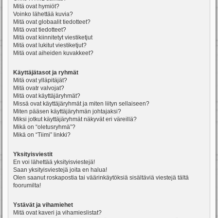
Mitä ovat hymiöt?
Voinko lähettää kuvia?
Mitä ovat globaalit tiedotteet?
Mitä ovat tiedotteet?
Mitä ovat kiinnitetyt viestiketjut
Mitä ovat lukitut viestiketjut?
Mitä ovat aiheiden kuvakkeet?
Käyttäjätasot ja ryhmät
Mitä ovat ylläpitäjät?
Mitä ovatr valvojat?
Mitä ovat käyttäjäryhmät?
Missä ovat käyttäjäryhmät ja miten liityn sellaiseen?
Miten pääsen käyttäjäryhmän johtajaksi?
Miksi jotkut käyttäjäryhmät näkyvät eri väreillä?
Mikä on “oletusryhmä”?
Mikä on “Tiimi” linkki?
Yksityisviestit
En voi lähettää yksityisviestejä!
Saan yksityisviestejä joita en halua!
Olen saanut roskapostia tai väärinkäytöksiä sisältäviä viestejä tältä
foorumilta!
Ystävät ja vihamiehet
Mitä ovat kaveri ja vihamieslistat?