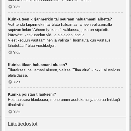
Ylös
Kuinka teen kirjanmerkin tai seuraan haluamaani aihetta?
Voit tehdä kirjanmekin tai tilata haluamasi aiheen valitsemalla
sopivan linkin “Aiheen työkalut” -valikossa, joka on sijoitettu
kätevästi keskustelun ylä- ja alalaidan lähelle.
Viestiketjuun vastaaminen ja valinta “Huomauta kun vastaus
lähetetään” tilaa viestiketjun.
Ylös
Kuinka tilaan haluamani alueen?
Tilataksesi haluamasi alueen, valitse “Tilaa alue” -linkki, aluesivun
alalaidassa.
Ylös
Kuinka poistan tilaukseni?
Poistaaksesi tilauksiasi, mene omiin asetuksiisi ja seuraa linkkejä
tilauksiisi.
Ylös
Liitetiedostot