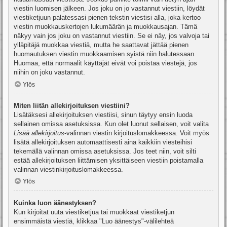
viestin luomisen jälkeen. Jos joku on jo vastannut viestiin, löydät
viestiketjuun palatessasi pienen tekstin viestisi alla, joka kertoo
viestin muokkauskertojen lukumäärän ja muokkausajan. Tämä
näkyy vain jos joku on vastannut viestiin. Se ei näy, jos valvoja tai
ylläpitäjä muokkaa viestiä, mutta he saattavat jättää pienen
huomautuksen viestin muokkaamisen syistä niin halutessaan.
Huomaa, että normaalit käyttäjät eivät voi poistaa viestejä, jos
niihin on joku vastannut.
Ylös
Miten liitän allekirjoituksen viestiini?
Lisätäksesi allekirjoituksen viestiisi, sinun täytyy ensin luoda
sellainen omissa asetuksissa. Kun olet luonut sellaisen, voit valita
Lisää allekirjoitus
-valinnan viestin kirjoituslomakkeessa. Voit myös
lisätä allekirjoituksen automaattisesti aina kaikkiin viesteihisi
tekemällä valinnan omissa asetuksissa. Jos teet niin, voit silti
estää allekirjoituksen liittämisen yksittäiseen viestiin poistamalla
valinnan viestinkirjoituslomakkeessa.
Ylös
Kuinka luon äänestyksen?
Kun kirjoitat uuta viestiketjua tai muokkaat viestiketjun
ensimmäistä viestiä, klikkaa "Luo äänestys"-välilehteä