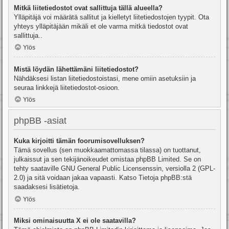
Mitkä liitetiedostot ovat sallittuja tällä alueella?
Ylläpitäjä voi määrätä sallitut ja kielletyt liitetiedostojen tyypit. Ota
yhteys ylläpitäjään mikäli et ole varma mitkä tiedostot ovat
sallittuja..
Ylös
Mistä löydän lähettämäni liitetiedostot?
Nähdäksesi listan liitetiedostoistasi, mene omiin asetuksiin ja
seuraa linkkejä liitetiedostot-osioon.
Ylös
phpBB -asiat
Kuka kirjoitti tämän foorumisovelluksen?
Tämä sovellus (sen muokkaamattomassa tilassa) on tuottanut,
julkaissut ja sen tekijänoikeudet omistaa
phpBB Limited
. Se on
tehty saataville GNU General Public Licensenssin, versiolla 2 (GPL-
2.0) ja sitä voidaan jakaa vapaasti. Katso
Tietoja phpBB:stä
saadaksesi lisätietoja.
Ylös
Miksi ominaisuutta X ei ole saatavilla?