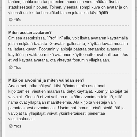
tähtien, laatikoiden tai pisteiden muodossa viestimäärästäsi tai
statuksestasi riippuen. Toinen, yleensä isompi kuva on avatar ja on
yleensä uniikki tai henkilökohtainen jokaisella käyttäjällä.
Ylös
Miten asetan avataren?
Omissa asetuksissa, “Profiilin” alla, voit lisätä avataren käyttämällä
jotain neljästä tavasta: Gravatar, galleriasta, käyttää kuvaa muualta
tai ladata kuvan. Foorumin ylläpitäjä päättää otetaanko avataret
käyttöön ja valitsee mitkä avatarien käyttöönottotavat sallitaan. Jos
et voi käyttää avataria, ota yhteyttä foorumin ylläpitäjään.
Ylös
Mikä on arvonimi ja miten vaihdan sen?
Arvonimet, jotka näkyvät käyttäjänimesi alla osoittavat
kirjoittamiesi viestien määrän tai tietyt käyttäjät, kuten ylläpitäjät tai
valvojat. Yleensä et voi vaihtaa minkään arvonimen tekstiä, sillä
nämä ovat ylläpitäjän määrittelemiä. Älä kirjoita viestejä vain
parantaaksesi arvonimeäsi. Useimmat foorumit eivät siedä tätä ja
valvojat tai ylläpitäjät voivat yksinkertaisesti pienentää
viestilaskuriasi.
Ylös