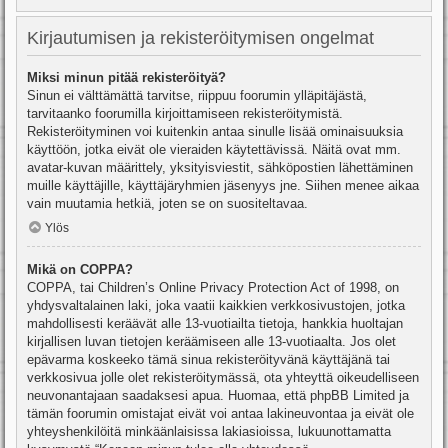
Kirjautumisen ja rekisteröitymisen ongelmat
Miksi minun pitää rekisteröityä?
Sinun ei välttämättä tarvitse, riippuu foorumin ylläpitäjästä,
tarvitaanko foorumilla kirjoittamiseen rekisteröitymistä.
Rekisteröityminen voi kuitenkin antaa sinulle lisää ominaisuuksia
käyttöön, jotka eivät ole vieraiden käytettävissä. Näitä ovat mm.
avatar-kuvan määrittely, yksityisviestit, sähköpostien lähettäminen
muille käyttäjille, käyttäjäryhmien jäsenyys jne. Siihen menee aikaa
vain muutamia hetkiä, joten se on suositeltavaa.
Ylös
Mikä on COPPA?
COPPA, tai Children’s Online Privacy Protection Act of 1998, on
yhdysvaltalainen laki, joka vaatii kaikkien verkkosivustojen, jotka
mahdollisesti keräävät alle 13-vuotiailta tietoja, hankkia huoltajan
kirjallisen luvan tietojen keräämiseen alle 13-vuotiaalta. Jos olet
epävarma koskeeko tämä sinua rekisteröityvänä käyttäjänä tai
verkkosivua jolle olet rekisteröitymässä, ota yhteyttä oikeudelliseen
neuvonantajaan saadaksesi apua. Huomaa, että phpBB Limited ja
tämän foorumin omistajat eivät voi antaa lakineuvontaa ja eivät ole
yhteyshenkilöitä minkäänlaisissa lakiasioissa, lukuunottamatta