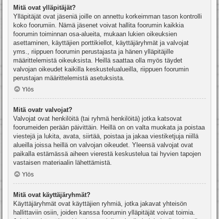
Mitä ovat ylläpitäjät?
Ylläpitäjät ovat jäseniä joille on annettu korkeimman tason kontrolli
koko foorumiin. Nämä jäsenet voivat hallita foorumin kaikkia
foorumin toiminnan osa-alueita, mukaan lukien oikeuksien
asettaminen, käyttäjien porttikiellot, käyttäjäryhmät ja valvojat
yms., riippuen foorumin perustajasta ja hänen ylläpitäjille
määrittelemistä oikeuksista. Heillä saattaa olla myös täydet
valvojan oikeudet kaikilla keskustelualueilla, riippuen foorumin
perustajan määrittelemistä asetuksista.
Ylös
Mitä ovatr valvojat?
Valvojat ovat henkilöitä (tai ryhmä henkilöitä) jotka katsovat
foorumeiden perään päivittäin. Heillä on on valta muokata ja poistaa
viestejä ja lukita, avata, siirtää, poistaa ja jakaa viestiketjuja niillä
alueilla joissa heillä on valvojan oikeudet. Yleensä valvojat ovat
paikalla estämässä aiheen vierestä keskustelua tai hyvien tapojen
vastaisen materiaalin lähettämistä.
Ylös
Mitä ovat käyttäjäryhmät?
Käyttäjäryhmät ovat käyttäjien ryhmiä, jotka jakavat yhteisön
hallittaviin osiin, joiden kanssa foorumin ylläpitäjät voivat toimia.