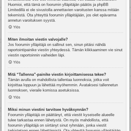
Huomioi, että tämä on foorumin ylläpitäjän päätös ja phpBB
Limitedillä ei ole sivustolla annettavien varoitusten kanssa mitään
tekemistä. Ota yhteyttä foorumin ylläpitäjään, jos olet epävarma
annetun varoituksen syystä.
Ylös
Miten ilmoitan viestin valvojalle?
Jos foorumin ylläpitäjä on sallinut sen, sinun pitäisi nähdä
raportointipainike viestin yhteydessä. Tämän klikkaaminen vie sinut
viestin raportoinnin vaiheiden läpi.
Ylös
Mitä “Tallenna”-painike viestin kirjoittamisessa tekee?
Tämän avulla on mahdollista tallentaa luonnoksia, jotka voit
kirjoittaa loppuun ja lähettää myöhemmin. Avataksesi tallennetun
luonnoksen, vieraile komissa asetuksissa.
Ylös
Miksi minun viestini tarvitsee hyväksynnän?
Foorumin ylläpitäjä on päättänyt, että viestit kyseiselle alueelle
tulee tarkastaa ennen lähetystä. On myös mahdollista, että
foorumin ylläpitäjä on siirtänyt sinut ryhmään, jonka viestit
tarkistetaan ennen lähettämistä. Ota yhteyttä foorumin ylläpitäjään