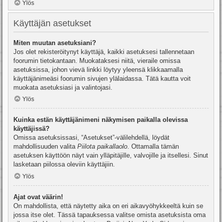
Ylös
Käyttäjän asetukset
Miten muutan asetuksiani?
Jos olet rekisteröitynyt käyttäjä, kaikki asetuksesi tallennetaan
foorumin tietokantaan. Muokataksesi niitä, vieraile omissa
asetuksissa, johon vievä linkki löytyy yleensä klikkaamalla
käyttäjänimeäsi foorumin sivujen ylälaidassa. Tätä kautta voit
muokata asetuksiasi ja valintojasi.
Ylös
Kuinka estän käyttäjänimeni näkymisen paikalla olevissa
käyttäjissä?
Omissa asetuksissasi, “Asetukset”-välilehdellä, löydät
mahdollisuuden valita
Piilota paikallaolo
. Ottamalla tämän
asetuksen käyttöön näyt vain ylläpitäjille, valvojille ja itsellesi. Sinut
lasketaan piilossa oleviin käyttäjiin.
Ylös
Ajat ovat väärin!
On mahdollista, että näytetty aika on eri aikavyöhykkeeltä kuin se
jossa itse olet. Tässä tapauksessa valitse omista asetuksista oma