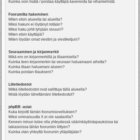
Kuinka voin lisätä / poistaa käyttäjiä kavereista tai vihamiehistä
Foorumilta hakeminen
Miten etsin alueelta tai alueilta?
Miksi hakuni ei löytänyt mitään?
Miksi haku johti tyhjään sivuun!?
Miten etsin käyttäjiä?
Miten löydän omat viestini ja viestiketjuni?
Seuraaminen ja kirjanmerkit
Mikä ero on kirjanmerkillä ja tilaamisella?
Kuinka teen kirjanmerkin tai seuraan haluamaani aihetta?
Kuinka tilaan haluamani alueen?
Kuinka poistan tilaukseni?
Liitetiedostot
Mitkä liitetiedostot ovat sallittuja tällä alueella?
Mistä löydän lähettämäni liitetiedostot?
phpBB -asiat
Kuka kirjoitti tämän foorumisovelluksen?
Miksi ominaisuutta X ei ole saatavilla?
Keneen minun tulee olla yhteydessä väärinkäytöstapauksissa tai
lakiasioissa tähän foorumiin liittyen?
Kuinka otan yhteyttä foorumin ylläpitäjään?