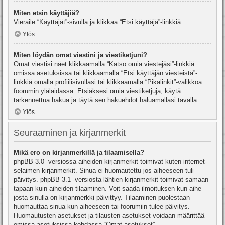
Miten etsin käyttäjiä?
Vieraile “Käyttäjät”-sivulla ja klikkaa “Etsi käyttäjä”-linkkiä.
Ylös
Miten löydän omat viestini ja viestiketjuni?
Omat viestisi näet klikkaamalla “Katso omia viestejäsi”-linkkiä
omissa asetuksissa tai klikkaamalla “Etsi käyttäjän viesteistä”-
linkkiä omalla profiilisivullasi tai klikkaamalla “Pikalinkit”-valikkoa
foorumin ylälaidassa. Etsiäksesi omia viestiketjuja, käytä
tarkennettua hakua ja täytä sen hakuehdot haluamallasi tavalla.
Ylös
Seuraaminen ja kirjanmerkit
Mikä ero on kirjanmerkillä ja tilaamisella?
phpBB 3.0 -versiossa aiheiden kirjanmerkit toimivat kuten internet-
selaimen kirjanmerkit. Sinua ei huomautettu jos aiheeseen tuli
päivitys. phpBB 3.1 -versiosta lähtien kirjanmerkit toimivat samaan
tapaan kuin aiheiden tilaaminen. Voit saada ilmoituksen kun aihe
josta sinulla on kirjanmerkki päivittyy. Tilaaminen puolestaan
huomauttaa sinua kun aiheeseen tai foorumiin tulee päivitys.
Huomautusten asetukset ja tilausten asetukset voidaan määrittää
omissa asetuksissa kohdassa “Omat asetukset”.