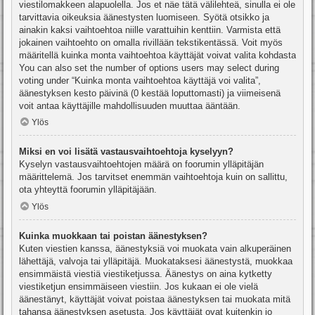
viestilomakkeen alapuolella. Jos et näe tätä välilehteä, sinulla ei ole
tarvittavia oikeuksia äänestysten luomiseen. Syötä otsikko ja
ainakin kaksi vaihtoehtoa niille varattuihin kenttiin. Varmista että
jokainen vaihtoehto on omalla rivillään tekstikentässä. Voit myös
määritellä kuinka monta vaihtoehtoa käyttäjät voivat valita kohdasta
You can also set the number of options users may select during
voting under “Kuinka monta vaihtoehtoa käyttäjä voi valita”,
äänestyksen kesto päivinä (0 kestää loputtomasti) ja viimeisenä
voit antaa käyttäjille mahdollisuuden muuttaa ääntään.
Ylös
Miksi en voi lisätä vastausvaihtoehtoja kyselyyn?
Kyselyn vastausvaihtoehtojen määrä on foorumin ylläpitäjän
määrittelemä. Jos tarvitset enemmän vaihtoehtoja kuin on sallittu,
ota yhteyttä foorumin ylläpitäjään.
Ylös
Kuinka muokkaan tai poistan äänestyksen?
Kuten viestien kanssa, äänestyksiä voi muokata vain alkuperäinen
lähettäjä, valvoja tai ylläpitäjä. Muokataksesi äänestystä, muokkaa
ensimmäistä viestiä viestiketjussa. Äänestys on aina kytketty
viestiketjun ensimmäiseen viestiin. Jos kukaan ei ole vielä
äänestänyt, käyttäjät voivat poistaa äänestyksen tai muokata mitä
tahansa äänestyksen asetusta. Jos käyttäjät ovat kuitenkin jo