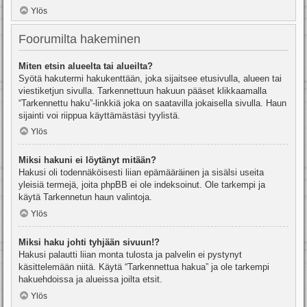
Ylös
Foorumilta hakeminen
Miten etsin alueelta tai alueilta?
Syötä hakutermi hakukenttään, joka sijaitsee etusivulla, alueen tai
viestiketjun sivulla. Tarkennettuun hakuun pääset klikkaamalla
“Tarkennettu haku”-linkkiä joka on saatavilla jokaisella sivulla. Haun
sijainti voi riippua käyttämästäsi tyylistä.
Ylös
Miksi hakuni ei löytänyt mitään?
Hakusi oli todennäköisesti liian epämääräinen ja sisälsi useita
yleisiä termejä, joita phpBB ei ole indeksoinut. Ole tarkempi ja
käytä Tarkennetun haun valintoja.
Ylös
Miksi haku johti tyhjään sivuun!?
Hakusi palautti liian monta tulosta ja palvelin ei pystynyt
käsittelemään niitä. Käytä “Tarkennettua hakua” ja ole tarkempi
hakuehdoissa ja alueissa joilta etsit.
Ylös