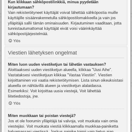
Kun klikkaan sähköpostilinkkiä, minua pyydetään
kirjautumaan?
Vain rekisteröityneet käyttäjät voivat lähettää sähköpostia muille
käyttäjille sisäänrakennetulla sähköpostilomakkeella ja vain jos
ylläpitäjä sallii tämän ominaisuuden. Kirjautuminen vaaditaan, jotta
tunnistautumattomat käyttäjät eivät voisi väärinkäyttää
sähköpostijärjestelmää.
Ylös
Viestien lähetyksen ongelmat
Miten luon uuden viestiketjun tai lähetän vastauksen?
Aloittaaksesi uuden viestiketjun alueella, klikkaa "Uusi Aihe".
Vastataksesi viestiketjuun klikkaa "Vastaa Viestiin". Viestien
kirjoittaminen voi vaatia rekisteröitymisen. Lista sinun oikeuksistasi
alueella on nähtävillä alueen ja viestiketjun alalaidassa.
Esimerkiksi: Voit kirjoittaa uusia viestejä, Voit lähettää
liitetiedostoja, jne.
Ylös
Miten muokkaan tai poistan viestejä?
Jos et ole foorumin ylläpitäjä tai valvoja, voit muokata vain omia
viestejäsi. Voit muokata viestiä klikkaamalla muokkaa-painiketta
haluamassasi viestissä. Joskus painike toimii vain tietyn ajan