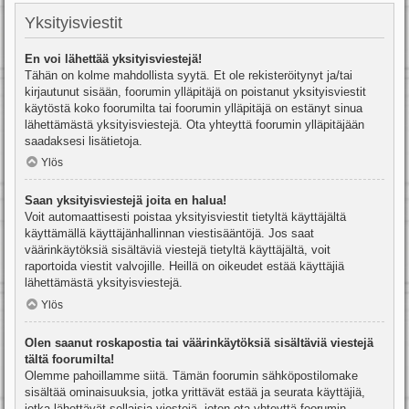
Yksityisviestit
En voi lähettää yksityisviestejä!
Tähän on kolme mahdollista syytä. Et ole rekisteröitynyt ja/tai
kirjautunut sisään, foorumin ylläpitäjä on poistanut yksityisviestit
käytöstä koko foorumilta tai foorumin ylläpitäjä on estänyt sinua
lähettämästä yksityisviestejä. Ota yhteyttä foorumin ylläpitäjään
saadaksesi lisätietoja.
Ylös
Saan yksityisviestejä joita en halua!
Voit automaattisesti poistaa yksityisviestit tietyltä käyttäjältä
käyttämällä käyttäjänhallinnan viestisääntöjä. Jos saat
väärinkäytöksiä sisältäviä viestejä tietyltä käyttäjältä, voit
raportoida viestit valvojille. Heillä on oikeudet estää käyttäjiä
lähettämästä yksityisviestejä.
Ylös
Olen saanut roskapostia tai väärinkäytöksiä sisältäviä viestejä
tältä foorumilta!
Olemme pahoillamme siitä. Tämän foorumin sähköpostilomake
sisältää ominaisuuksia, jotka yrittävät estää ja seurata käyttäjiä,
jotka lähettävät sellaisia viestejä, joten ota yhteyttä foorumin