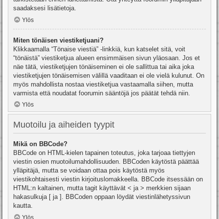
saadaksesi lisätietoja.
Ylös
Miten tönäisen viestiketjuani?
Klikkaamalla “Tönaise viestiä” -linkkiä, kun katselet sitä, voit
“tönäistä” viestiketjua alueen ensimmäisen sivun yläosaan. Jos et
näe tätä, viestiketjujen tönäiseminen ei ole sallittua tai aika joka
viestiketjujen tönäisemisen välillä vaaditaan ei ole vielä kulunut. On
myös mahdollista nostaa viestiketjua vastaamalla siihen, mutta
varmista että noudatat foorumin sääntöjä jos päätät tehdä niin.
Ylös
Muotoilu ja aiheiden tyypit
Mikä on BBCode?
BBCode on HTML-kielen tapainen toteutus, joka tarjoaa tiettyjen
viestin osien muotoilumahdollisuuden. BBCoden käytöstä päättää
ylläpitäjä, mutta se voidaan ottaa pois käytöstä myös
viestikohtaisesti viestin kirjoituslomakkeella. BBCode itsessään on
HTML:n kaltainen, mutta tagit käyttävät < ja > merkkien sijaan
hakasulkuja [ ja ]. BBCoden oppaan löydät viestinlähetyssivun
kautta.
Ylös