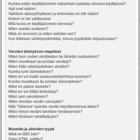
Kuinka estän käyttäjänimeni näkymisen paikalla olevissa käyttäjissä?
Ajat ovat väärin!
Vaihdoin aikavyöhykkeen ja kellonaika on silti väärin!
Kieleni ei ole valittavana!
Mitä kuvia on käyttäjänimeni vieressä?
Miten asetan avataren?
Mikä on arvonimi ja miten vaihdan sen?
Kun klikkaan sähköpostilinkkiä, minua pyydetään kirjautumaan?
Viestien lähetyksen ongelmat
Miten luon uuden viestiketjun tai lähetän vastauksen?
Miten muokkaan tai poistan viestejä?
Miten liitän allekirjoituksen viestiini?
Kuinka luon äänestyksen?
Miksi en voi lisätä vastausvaihtoehtoja kyselyyn?
Kuinka muokkaan tai poistan äänestyksen?
Miksi en pääse alueelle?
Miksi en voi liittää tiedostoja?
Miksi sain varoituksen?
Miten ilmoitan viestin valvojalle?
Mitä “Tallenna”-painike viestin kirjoittamisessa tekee?
Miksi minun viestini tarvitsee hyväksynnän?
Miten tönäisen viestiketjuani?
Muotoilu ja aiheiden tyypit
Mikä on BBCode?
Onko HTML sallittu?