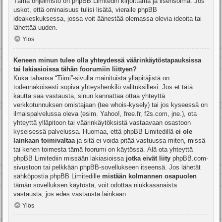
Tämä ohjelmisto on phpBB Limitedin kirjoittama ja lisensoima. Jos
uskot, että ominaisuus tulisi lisätä, vieraile
phpBB
ideakeskuksessa
, jossa voit äänestää olemassa olevia ideoita tai
lähettää uuden.
Ylös
Keneen minun tulee olla yhteydessä väärinkäytöstapauksissa
tai lakiasioissa tähän foorumiin liittyen?
Kuka tahansa “Tiimi”-sivulla mainituista ylläpitäjistä on
todennäköisesti sopiva yhteyshenkilö valituksillesi. Jos et tätä
kautta saa vastausta, sinun kannattaa ottaa yhteyttä
verkkotunnuksen omistajaan (tee
whois-kysely
) tai jos kyseessä on
ilmaispalvelussa oleva (esim. Yahoo!, free.fr, f2s.com, jne.), ota
yhteyttä ylläpitoon tai väärinkäytöksistä vastaavaan osastoon
kyseisessä palvelussa. Huomaa, että phpBB Limitedillä
ei ole
lainkaan toimivaltaa
ja sitä ei voida pitää vastuussa miten, missä
tai kenen toimesta tämä foorumi on käytössä. Älä ota yhteyttä
phpBB Limitediin missään lakiasioissa
jotka eivät liity
phpBB.com-
sivustoon tai pelkkään phpBB-sovellukseen itseensä. Jos lähetät
sähköpostia phpBB Limitedille
mistään kolmannen osapuolen
tämän sovelluksen käytöstä, voit odottaa niukkasanaista
vastausta, jos edes vastausta lainkaan.
Ylös