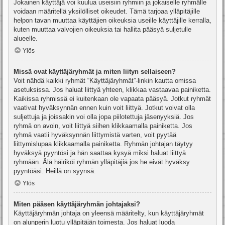
Jokainen käyttäjä voi kuulua useisiin ryhmiin ja jokaiselle ryhmälle
voidaan määritellä yksilölliset oikeudet. Tämä tarjoaa ylläpitäjille
helpon tavan muuttaa käyttäjien oikeuksia useille käyttäjille kerralla,
kuten muuttaa valvojien oikeuksia tai hallita pääsyä suljetulle
alueelle.
Ylös
Missä ovat käyttäjäryhmät ja miten liityn sellaiseen?
Voit nähdä kaikki ryhmät “Käyttäjäryhmät”-linkin kautta omissa
asetuksissa. Jos haluat liittyä yhteen, klikkaa vastaavaa painiketta.
Kaikissa ryhmissä ei kuitenkaan ole vapaata pääsyä. Jotkut ryhmät
vaativat hyväksynnän ennen kuin voit liittyä. Jotkut voivat olla
suljettuja ja joissakin voi olla jopa piilotettuja jäsenyyksiä. Jos
ryhmä on avoin, voit liittyä siihen klikkaamalla painiketta. Jos
ryhmä vaatii hyväksynnän liittymistä varten, voit pyytää
liittymislupaa klikkaamalla painiketta. Ryhmän johtajan täytyy
hyväksyä pyyntösi ja hän saattaa kysyä miksi haluat liittyä
ryhmään. Älä häiriköi ryhmän ylläpitäjiä jos he eivät hyväksy
pyyntöäsi. Heillä on syynsä.
Ylös
Miten pääsen käyttäjäryhmän johtajaksi?
Käyttäjäryhmän johtaja on yleensä määritelty, kun käyttäjäryhmät
on alunperin luotu ylläpitäjän toimesta. Jos haluat luoda