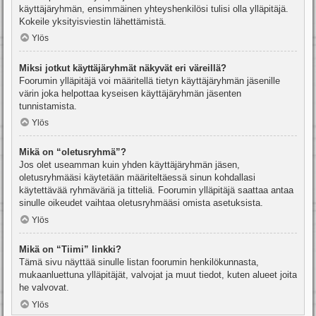
käyttäjäryhmän, ensimmäinen yhteyshenkilösi tulisi olla ylläpitäjä.
Kokeile yksityisviestin lähettämistä.
Ylös
Miksi jotkut käyttäjäryhmät näkyvät eri väreillä?
Foorumin ylläpitäjä voi määritellä tietyn käyttäjäryhmän jäsenille
värin joka helpottaa kyseisen käyttäjäryhmän jäsenten
tunnistamista.
Ylös
Mikä on “oletusryhmä”?
Jos olet useamman kuin yhden käyttäjäryhmän jäsen,
oletusryhmääsi käytetään määriteltäessä sinun kohdallasi
käytettävää ryhmäväriä ja titteliä. Foorumin ylläpitäjä saattaa antaa
sinulle oikeudet vaihtaa oletusryhmääsi omista asetuksista.
Ylös
Mikä on “Tiimi” linkki?
Tämä sivu näyttää sinulle listan foorumin henkilökunnasta,
mukaanluettuna ylläpitäjät, valvojat ja muut tiedot, kuten alueet joita
he valvovat.
Ylös