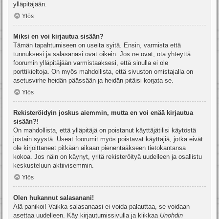
ylläpitäjään.
Ylös
Miksi en voi kirjautua sisään?
Tämän tapahtumiseen on useita syitä. Ensin, varmista että
tunnuksesi ja salasanasi ovat oikein. Jos ne ovat, ota yhteyttä
foorumin ylläpitäjään varmistaaksesi, että sinulla ei ole
porttikieltoja. On myös mahdollista, että sivuston omistajalla on
asetusvirhe heidän päässään ja heidän pitäisi korjata se.
Ylös
Rekisteröidyin joskus aiemmin, mutta en voi enää kirjautua
sisään?!
On mahdollista, että ylläpitäjä on poistanut käyttäjätilisi käytöstä
jostain syystä. Useat foorumit myös poistavat käyttäjiä, jotka eivät
ole kirjoittaneet pitkään aikaan pienentääkseen tietokantansa
kokoa. Jos näin on käynyt, yritä rekisteröityä uudelleen ja osallistu
keskusteluun aktiivisemmin.
Ylös
Olen hukannut salasanani!
Älä panikoi! Vaikka salasanaasi ei voida palauttaa, se voidaan
asettaa uudelleen. Käy kirjautumissivulla ja klikkaa
Unohdin