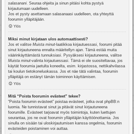
salasanani
. Seuraa ohjeita ja sinun pitäisi kohta pystyä
kirjautumaan uudelleen.
Jos et pysty asettamaan salasanaasi uudelleen, ota yhteyttä
foorumin ylläpitäjään.
Ylös
Miksi minut kirjataan ulos automaattisesti?
Jos et valitse
Muista minut
-laatikkoa kirjautuessasi, foorumi pitää
sinut kirjautuneena ennalta määritellyn ajan. Tämä estää muita
väärinkäyttämästä tunnuksiasi. Pysyäksesi kirjautuneena, valitse
Muista minut
-valinta kirjautuessasi. Tämä ei ole suositeltavaa, jos
käytät foorumia jaetulta koneelta, esim. kirjastossa, nettikahvilassa
tai koulun tietokoneluokassa. Jos et näe tätä valintaa, foorumin
ylläpitäjä on estänyt tämän toiminnon käyttämisen.
Ylös
Mitä “Poista foorumin evästeet” tekee?
“Poista foorumin evästeet” poistaa evästeet, jotka ovat phpBB:n
luomia. Ne tunnistavat sinut ja pitävät sinut kirjautuneena
foorumille. Evästeet tarjoavat myös toimintoja, kuten luettujen
seurantaa, jos ne ovat foorumin ylläpitäjän käyttöönottamia. Jos
sinulla on sisään tai uloskirjautumisen kanssa ongelmia, foorumin
evästeiden poistaminen voi auttaa.