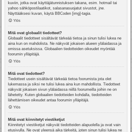
kuviin, jotka ovat käyttäjätunnistuksen takana, esim. hotmail tai
yahoo sähköpostilaatikot, salasanasuojatut sivustot, jne.
Näyttääksesi kuvan, käytä BBCoden [img]-tagia.
Ylös
Mitä ovat globaalit tiedotteet?
Globaalit tiedotteet sisältävät tärkeää tietoa ja sinun tulisi lukea ne
aina kun on mahdolista. Ne näkyvät jokaisen alueen ylälaidassa ja
omissa asetuksissa. Globaalien tiedotteiden oikeudet myöntää
foorumin ylläpitäjä.
Ylös
Mitä ovat tiedotteet?
Tiedotteet usein sisältävät tärkeää tietoa foorumista jota olet
lukemassa ja siksi ne tulisi lukea aina kun mahdollista. Tiedotteet
näkyvät jokaisen sivun ylälaidassa niillä foorumeilla joihin ne on
lähetetty. Kuten globaalien tiedotteiden kohdalla, tiedotteiden
lähettämisen oikeudet antaa foorumin ylläpitäjä.
Ylös
Mitä ovat kiinnitetyt viestiketjut
Kiinnitetyt viestiketjut näkyvät tiedotteiden alapuolella ja ovat vain
etusivulla. Ne ovat yleensä aika tärkeitä, joten sinun tulisi lukea ne