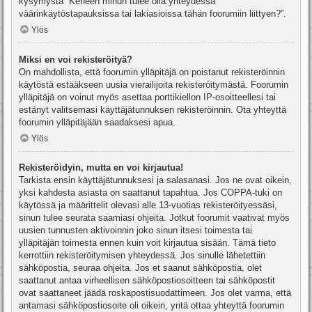
kysymystä “Keneen minun tulee olla yhteydessä
väärinkäytöstapauksissa tai lakiasioissa tähän foorumiin liittyen?”.
Ylös
Miksi en voi rekisteröityä?
On mahdollista, että foorumin ylläpitäjä on poistanut rekisteröinnin
käytöstä estääkseen uusia vierailijoita rekisteröitymästä. Foorumin
ylläpitäjä on voinut myös asettaa porttikiellon IP-osoitteellesi tai
estänyt valitsemasi käyttäjätunnuksen rekisteröinnin. Ota yhteyttä
foorumin ylläpitäjään saadaksesi apua.
Ylös
Rekisteröidyin, mutta en voi kirjautua!
Tarkista ensin käyttäjätunnuksesi ja salasanasi. Jos ne ovat oikein,
yksi kahdesta asiasta on saattanut tapahtua. Jos COPPA-tuki on
käytössä ja määrittelit olevasi alle 13-vuotias rekisteröityessäsi,
sinun tulee seurata saamiasi ohjeita. Jotkut foorumit vaativat myös
uusien tunnusten aktivoinnin joko sinun itsesi toimesta tai
ylläpitäjän toimesta ennen kuin voit kirjautua sisään. Tämä tieto
kerrottiin rekisteröitymisen yhteydessä. Jos sinulle lähetettiin
sähköpostia, seuraa ohjeita. Jos et saanut sähköpostia, olet
saattanut antaa virheellisen sähköpostiosoitteen tai sähköpostit
ovat saattaneet jäädä roskapostisuodattimeen. Jos olet varma, että
antamasi sähköpostiosoite oli oikein, yritä ottaa yhteyttä foorumin