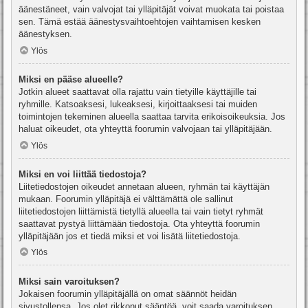
äänestäneet, vain valvojat tai ylläpitäjät voivat muokata tai poistaa
sen. Tämä estää äänestysvaihtoehtojen vaihtamisen kesken
äänestyksen.
Ylös
Miksi en pääse alueelle?
Jotkin alueet saattavat olla rajattu vain tietyille käyttäjille tai
ryhmille. Katsoaksesi, lukeaksesi, kirjoittaaksesi tai muiden
toimintojen tekeminen alueella saattaa tarvita erikoisoikeuksia. Jos
haluat oikeudet, ota yhteyttä foorumin valvojaan tai ylläpitäjään.
Ylös
Miksi en voi liittää tiedostoja?
Liitetiedostojen oikeudet annetaan alueen, ryhmän tai käyttäjän
mukaan. Foorumin ylläpitäjä ei välttämättä ole sallinut
liitetiedostojen liittämistä tietyllä alueella tai vain tietyt ryhmät
saattavat pystyä liittämään tiedostoja. Ota yhteyttä foorumin
ylläpitäjään jos et tiedä miksi et voi lisätä liitetiedostoja.
Ylös
Miksi sain varoituksen?
Jokaisen foorumin ylläpitäjällä on omat säännöt heidän
sivustollensa. Jos olet rikkonut sääntöä, voit saada varoituksen.