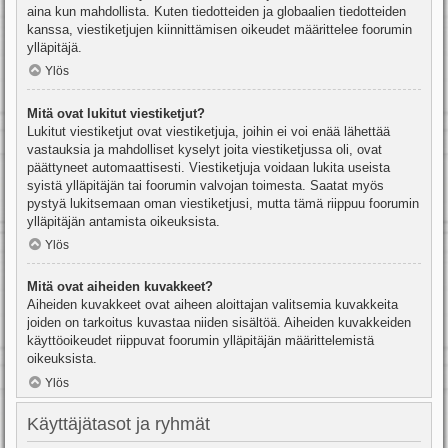
aina kun mahdollista. Kuten tiedotteiden ja globaalien tiedotteiden
kanssa, viestiketjujen kiinnittämisen oikeudet määrittelee foorumin
ylläpitäjä.
Ylös
Mitä ovat lukitut viestiketjut?
Lukitut viestiketjut ovat viestiketjuja, joihin ei voi enää lähettää
vastauksia ja mahdolliset kyselyt joita viestiketjussa oli, ovat
päättyneet automaattisesti. Viestiketjuja voidaan lukita useista
syistä ylläpitäjän tai foorumin valvojan toimesta. Saatat myös
pystyä lukitsemaan oman viestiketjusi, mutta tämä riippuu foorumin
ylläpitäjän antamista oikeuksista.
Ylös
Mitä ovat aiheiden kuvakkeet?
Aiheiden kuvakkeet ovat aiheen aloittajan valitsemia kuvakkeita
joiden on tarkoitus kuvastaa niiden sisältöä. Aiheiden kuvakkeiden
käyttöoikeudet riippuvat foorumin ylläpitäjän määrittelemistä
oikeuksista.
Ylös
Käyttäjätasot ja ryhmät