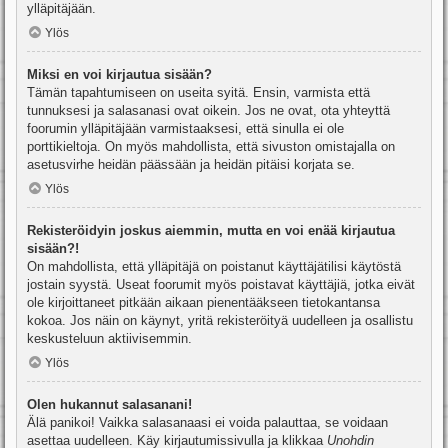
ylläpitäjään.
Ylös
Miksi en voi kirjautua sisään?
Tämän tapahtumiseen on useita syitä. Ensin, varmista että
tunnuksesi ja salasanasi ovat oikein. Jos ne ovat, ota yhteyttä
foorumin ylläpitäjään varmistaaksesi, että sinulla ei ole
porttikieltoja. On myös mahdollista, että sivuston omistajalla on
asetusvirhe heidän päässään ja heidän pitäisi korjata se.
Ylös
Rekisteröidyin joskus aiemmin, mutta en voi enää kirjautua
sisään?!
On mahdollista, että ylläpitäjä on poistanut käyttäjätilisi käytöstä
jostain syystä. Useat foorumit myös poistavat käyttäjiä, jotka eivät
ole kirjoittaneet pitkään aikaan pienentääkseen tietokantansa
kokoa. Jos näin on käynyt, yritä rekisteröityä uudelleen ja osallistu
keskusteluun aktiivisemmin.
Ylös
Olen hukannut salasanani!
Älä panikoi! Vaikka salasanaasi ei voida palauttaa, se voidaan
asettaa uudelleen. Käy kirjautumissivulla ja klikkaa
Unohdin