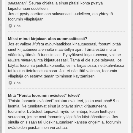
salasanani
. Seuraa ohjeita ja sinun pitäisi kohta pystyä
kirjautumaan uudelleen.
Jos et pysty asettamaan salasanaasi uudelleen, ota yhteyttä
foorumin ylläpitäjään.
Ylös
Miksi minut kirjataan ulos automaattisesti?
Jos et valitse
Muista minut
-laatikkoa kirjautuessasi, foorumi pitää
sinut kirjautuneena ennalta määritellyn ajan. Tämä estää muita
väärinkäyttämästä tunnuksiasi. Pysyäksesi kirjautuneena, valitse
Muista minut
-valinta kirjautuessasi. Tämä ei ole suositeltavaa, jos
käytät foorumia jaetulta koneelta, esim. kirjastossa, nettikahvilassa
tai koulun tietokoneluokassa. Jos et näe tätä valintaa, foorumin
ylläpitäjä on estänyt tämän toiminnon käyttämisen.
Ylös
Mitä “Poista foorumin evästeet” tekee?
“Poista foorumin evästeet” poistaa evästeet, jotka ovat phpBB:n
luomia. Ne tunnistavat sinut ja pitävät sinut kirjautuneena
foorumille. Evästeet tarjoavat myös toimintoja, kuten luettujen
seurantaa, jos ne ovat foorumin ylläpitäjän käyttöönottamia. Jos
sinulla on sisään tai uloskirjautumisen kanssa ongelmia, foorumin
evästeiden poistaminen voi auttaa.