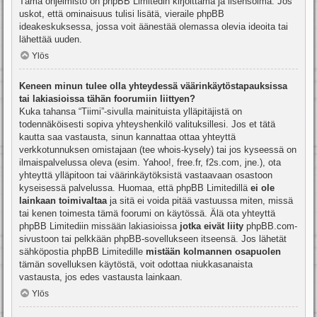
Tämä ohjelmisto on phpBB Limitedin kirjoittama ja lisensoima. Jos
uskot, että ominaisuus tulisi lisätä, vieraile
phpBB
ideakeskuksessa
, jossa voit äänestää olemassa olevia ideoita tai
lähettää uuden.
Ylös
Keneen minun tulee olla yhteydessä väärinkäytöstapauksissa
tai lakiasioissa tähän foorumiin liittyen?
Kuka tahansa “Tiimi”-sivulla mainituista ylläpitäjistä on
todennäköisesti sopiva yhteyshenkilö valituksillesi. Jos et tätä
kautta saa vastausta, sinun kannattaa ottaa yhteyttä
verkkotunnuksen omistajaan (tee
whois-kysely
) tai jos kyseessä on
ilmaispalvelussa oleva (esim. Yahoo!, free.fr, f2s.com, jne.), ota
yhteyttä ylläpitoon tai väärinkäytöksistä vastaavaan osastoon
kyseisessä palvelussa. Huomaa, että phpBB Limitedillä
ei ole
lainkaan toimivaltaa
ja sitä ei voida pitää vastuussa miten, missä
tai kenen toimesta tämä foorumi on käytössä. Älä ota yhteyttä
phpBB Limitediin missään lakiasioissa
jotka eivät liity
phpBB.com-
sivustoon tai pelkkään phpBB-sovellukseen itseensä. Jos lähetät
sähköpostia phpBB Limitedille
mistään kolmannen osapuolen
tämän sovelluksen käytöstä, voit odottaa niukkasanaista
vastausta, jos edes vastausta lainkaan.
Ylös