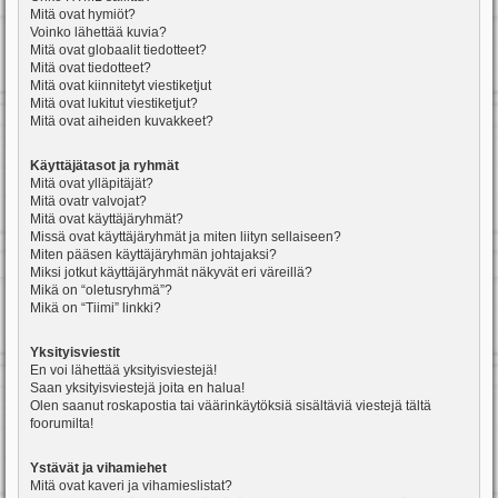
Mitä ovat hymiöt?
Voinko lähettää kuvia?
Mitä ovat globaalit tiedotteet?
Mitä ovat tiedotteet?
Mitä ovat kiinnitetyt viestiketjut
Mitä ovat lukitut viestiketjut?
Mitä ovat aiheiden kuvakkeet?
Käyttäjätasot ja ryhmät
Mitä ovat ylläpitäjät?
Mitä ovatr valvojat?
Mitä ovat käyttäjäryhmät?
Missä ovat käyttäjäryhmät ja miten liityn sellaiseen?
Miten pääsen käyttäjäryhmän johtajaksi?
Miksi jotkut käyttäjäryhmät näkyvät eri väreillä?
Mikä on “oletusryhmä”?
Mikä on “Tiimi” linkki?
Yksityisviestit
En voi lähettää yksityisviestejä!
Saan yksityisviestejä joita en halua!
Olen saanut roskapostia tai väärinkäytöksiä sisältäviä viestejä tältä
foorumilta!
Ystävät ja vihamiehet
Mitä ovat kaveri ja vihamieslistat?