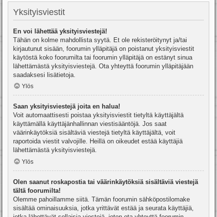
Yksityisviestit
En voi lähettää yksityisviestejä!
Tähän on kolme mahdollista syytä. Et ole rekisteröitynyt ja/tai
kirjautunut sisään, foorumin ylläpitäjä on poistanut yksityisviestit
käytöstä koko foorumilta tai foorumin ylläpitäjä on estänyt sinua
lähettämästä yksityisviestejä. Ota yhteyttä foorumin ylläpitäjään
saadaksesi lisätietoja.
Ylös
Saan yksityisviestejä joita en halua!
Voit automaattisesti poistaa yksityisviestit tietyltä käyttäjältä
käyttämällä käyttäjänhallinnan viestisääntöjä. Jos saat
väärinkäytöksiä sisältäviä viestejä tietyltä käyttäjältä, voit
raportoida viestit valvojille. Heillä on oikeudet estää käyttäjiä
lähettämästä yksityisviestejä.
Ylös
Olen saanut roskapostia tai väärinkäytöksiä sisältäviä viestejä
tältä foorumilta!
Olemme pahoillamme siitä. Tämän foorumin sähköpostilomake
sisältää ominaisuuksia, jotka yrittävät estää ja seurata käyttäjiä,
jotka lähettävät sellaisia viestejä, joten ota yhteyttä foorumin