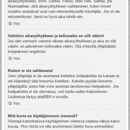
aikavyöhykkeesi, esim. Lontoo, Pariisi, New York, Sidney, jne.
Huomaathan, että aikavyöhykkeen vaihtaminen, kuten monet
muutkin asetukset ovat vain rekisteröityneille käyttäjille. Jos et ole
rekisteröitynyt, tämä on hyvä aika tehdä niin.
Ylös
Vaihdoin aikavyöhykkeen ja kellonaika on silti väärin!
Jos olet varmasti valinnut oikean aikavyöhykkeen ja aika on silti
väärin, on palvelimen kellonaika väärin. Ota yhteyttä ylläpitäjään
korjataksesi ongelman.
Ylös
Kieleni ei ole valittavana!
Joko ylläpitäjä ei ole asentanut kielellesi kielipakettia tai kukaan ei
ole kääntänyt tätä foorumia kielellesi. Kokeile pyytää foorumin
ylläpitäjältä, josko hän voisi asentaa tarvitsemasi kielipaketin. Jos
kielipakettia ei ole olemassa, voit luoda uuden käännöksen.
Lisätietoja löytyy
phpBB
®:n sivuilta.
Ylös
Mitä kuvia on käyttäjänimeni vieressä?
Viestejä katsottaessa käyttäjänimen vieressä saattaa näkyä kaksi
kuvaa. Yksi niistä voi olla arvonimeesi liitetty kuva esimerkiksi