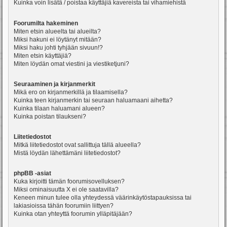
Kuinka voin lisätä / poistaa käyttäjiä kavereista tai vihamiehistä
Foorumilta hakeminen
Miten etsin alueelta tai alueilta?
Miksi hakuni ei löytänyt mitään?
Miksi haku johti tyhjään sivuun!?
Miten etsin käyttäjiä?
Miten löydän omat viestini ja viestiketjuni?
Seuraaminen ja kirjanmerkit
Mikä ero on kirjanmerkillä ja tilaamisella?
Kuinka teen kirjanmerkin tai seuraan haluamaani aihetta?
Kuinka tilaan haluamani alueen?
Kuinka poistan tilaukseni?
Liitetiedostot
Mitkä liitetiedostot ovat sallittuja tällä alueella?
Mistä löydän lähettämäni liitetiedostot?
phpBB -asiat
Kuka kirjoitti tämän foorumisovelluksen?
Miksi ominaisuutta X ei ole saatavilla?
Keneen minun tulee olla yhteydessä väärinkäytöstapauksissa tai
lakiasioissa tähän foorumiin liittyen?
Kuinka otan yhteyttä foorumin ylläpitäjään?