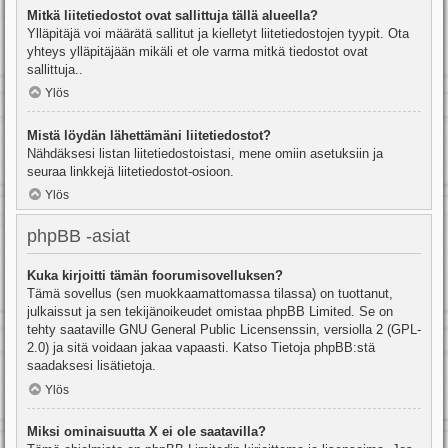
Mitkä liitetiedostot ovat sallittuja tällä alueella?
Ylläpitäjä voi määrätä sallitut ja kielletyt liitetiedostojen tyypit. Ota
yhteys ylläpitäjään mikäli et ole varma mitkä tiedostot ovat
sallittuja..
Ylös
Mistä löydän lähettämäni liitetiedostot?
Nähdäksesi listan liitetiedostoistasi, mene omiin asetuksiin ja
seuraa linkkejä liitetiedostot-osioon.
Ylös
phpBB -asiat
Kuka kirjoitti tämän foorumisovelluksen?
Tämä sovellus (sen muokkaamattomassa tilassa) on tuottanut,
julkaissut ja sen tekijänoikeudet omistaa
phpBB Limited
. Se on
tehty saataville GNU General Public Licensenssin, versiolla 2 (GPL-
2.0) ja sitä voidaan jakaa vapaasti. Katso
Tietoja phpBB:stä
saadaksesi lisätietoja.
Ylös
Miksi ominaisuutta X ei ole saatavilla?