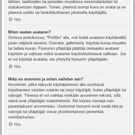
tähtien, laatikoiden tai pisteiden muodossa viestimäärästäsi tai
statuksestasi riippuen. Toinen, yleensä isompi kuva on avatar ja on
yleensä uniikki tai henkilökohtainen jokaisella käyttäjällä.
Ylös
Miten asetan avataren?
Omissa asetuksissa, “Profiilin” alla, voit lisätä avataren käyttämällä
jotain neljästä tavasta: Gravatar, galleriasta, käyttää kuvaa muualta
tai ladata kuvan. Foorumin ylläpitäjä päättää otetaanko avataret
käyttöön ja valitsee mitkä avatarien käyttöönottotavat sallitaan. Jos
et voi käyttää avataria, ota yhteyttä foorumin ylläpitäjään.
Ylös
Mikä on arvonimi ja miten vaihdan sen?
Arvonimet, jotka näkyvät käyttäjänimesi alla osoittavat
kirjoittamiesi viestien määrän tai tietyt käyttäjät, kuten ylläpitäjät tai
valvojat. Yleensä et voi vaihtaa minkään arvonimen tekstiä, sillä
nämä ovat ylläpitäjän määrittelemiä. Älä kirjoita viestejä vain
parantaaksesi arvonimeäsi. Useimmat foorumit eivät siedä tätä ja
valvojat tai ylläpitäjät voivat yksinkertaisesti pienentää
viestilaskuriasi.
Ylös