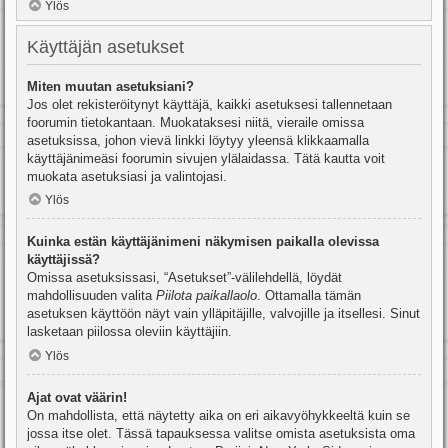
Ylös
Käyttäjän asetukset
Miten muutan asetuksiani?
Jos olet rekisteröitynyt käyttäjä, kaikki asetuksesi tallennetaan
foorumin tietokantaan. Muokataksesi niitä, vieraile omissa
asetuksissa, johon vievä linkki löytyy yleensä klikkaamalla
käyttäjänimeäsi foorumin sivujen ylälaidassa. Tätä kautta voit
muokata asetuksiasi ja valintojasi.
Ylös
Kuinka estän käyttäjänimeni näkymisen paikalla olevissa
käyttäjissä?
Omissa asetuksissasi, “Asetukset”-välilehdellä, löydät
mahdollisuuden valita
Piilota paikallaolo
. Ottamalla tämän
asetuksen käyttöön näyt vain ylläpitäjille, valvojille ja itsellesi. Sinut
lasketaan piilossa oleviin käyttäjiin.
Ylös
Ajat ovat väärin!
On mahdollista, että näytetty aika on eri aikavyöhykkeeltä kuin se
jossa itse olet. Tässä tapauksessa valitse omista asetuksista oma