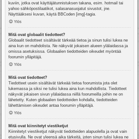
kuviin, jotka ovat käyttäjätunnistuksen takana, esim. hotmail tai
yahoo sähköpostilaatikot, salasanasuojatut sivustot, jne.
Näyttääksesi kuvan, käytä BBCoden [img]-tagia.
Ylös
Mitä ovat globaalit tiedotteet?
Globaalit tiedotteet sisältävät tärkeää tietoa ja sinun tulisi lukea ne
aina kun on mahdolista. Ne näkyvät jokaisen alueen ylälaidassa ja
omissa asetuksissa. Globaalien tiedotteiden oikeudet myöntää
foorumin ylläpitäjä.
Ylös
Mitä ovat tiedotteet?
Tiedotteet usein sisältävät tärkeää tietoa foorumista jota olet
lukemassa ja siksi ne tulisi lukea aina kun mahdollista. Tiedotteet
näkyvät jokaisen sivun ylälaidassa niillä foorumeilla joihin ne on
lähetetty. Kuten globaalien tiedotteiden kohdalla, tiedotteiden
lähettämisen oikeudet antaa foorumin ylläpitäjä.
Ylös
Mitä ovat kiinnitetyt viestiketjut
Kiinnitetyt viestiketjut näkyvät tiedotteiden alapuolella ja ovat vain
etusivulla. Ne ovat yleensä aika tärkeitä, joten sinun tulisi lukea ne