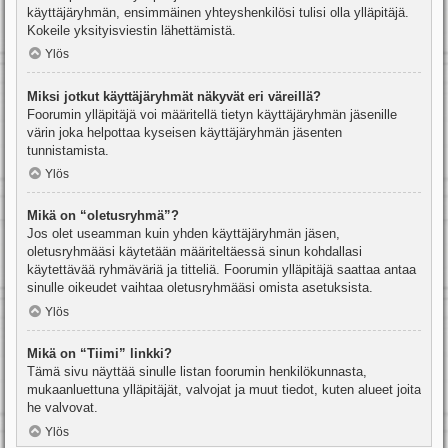
käyttäjäryhmän, ensimmäinen yhteyshenkilösi tulisi olla ylläpitäjä.
Kokeile yksityisviestin lähettämistä.
Ylös
Miksi jotkut käyttäjäryhmät näkyvät eri väreillä?
Foorumin ylläpitäjä voi määritellä tietyn käyttäjäryhmän jäsenille
värin joka helpottaa kyseisen käyttäjäryhmän jäsenten
tunnistamista.
Ylös
Mikä on “oletusryhmä”?
Jos olet useamman kuin yhden käyttäjäryhmän jäsen,
oletusryhmääsi käytetään määriteltäessä sinun kohdallasi
käytettävää ryhmäväriä ja titteliä. Foorumin ylläpitäjä saattaa antaa
sinulle oikeudet vaihtaa oletusryhmääsi omista asetuksista.
Ylös
Mikä on “Tiimi” linkki?
Tämä sivu näyttää sinulle listan foorumin henkilökunnasta,
mukaanluettuna ylläpitäjät, valvojat ja muut tiedot, kuten alueet joita
he valvovat.
Ylös