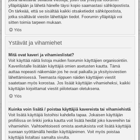
ylläpitäjään ja lähetä hänelle täysi kopio saamastasi sähköpostista.
On tärkeää, että se sisältää kaikki otsaketiedot sähköpostista,
jotka sisältävät viestin lähettäjän tiedot. Foorumin ylläpitäjä voi
sitten toimia tarpeen mukaan.
Ylös
Ystävät ja vihamiehet
Mitä ovat kaveri ja vihamieslistat?
Voit käyttää näitä listoja muiden foorumin käyttäjien organisointiin.
Kaverilistalle lisätään käyttäjiä omien asetusten kautta. Tämä
auttaa nopeasti näkemään jos he ovat paikalla ja yksityisviestien
lähettämisessä. Teemasta riippuen näiden käyttäjien viestit
saatetaan myös korostaa. Jos lisäät käyttäjän vihamieheksi, kaikki
käyttäjän kirjoittamat viestit piilotetaan oletuksena.
Ylös
Kuinka voin lisätä / poistaa käyttäjiä kavereista tai vihamiehistä
Voit lisätä käyttäjiä listoihisi kahdella tapaa. Jokaisen käyttäjän
profiilissa on linkki jonka kautta voit lisätä heidät joko kavereihin tai
vihamiehiin. Vaihtoehtoisesti omista asetuksista voit lisätä käyttäjiä
suoraan syöttämällä heidän käyttäjänimen. Voit myös poistaa
käyttäjiä listaltasi samalta sivulta.