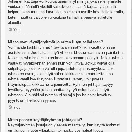
Jokainen käyttäjä voi kuulua useisiin ryhmiin ja jokaiselle ryhmälle
voidaan määritellä yksilölliset oikeudet. Tämä tarjoaa ylläpitäjille
helpon tavan muuttaa käyttäjien oikeuksia useille käyttäjille kerralla,
kuten muuttaa valvojien oikeuksia tai hallita pääsyä suljetulle
alueelle.
Ylös
Missä ovat käyttäjäryhmät ja miten liityn sellaiseen?
Voit nähdä kaikki ryhmät “Käyttäjäryhmät”-linkin kautta omissa
asetuksissa. Jos haluat liittyä yhteen, klikkaa vastaavaa painiketta.
Kaikissa ryhmissä ei kuitenkaan ole vapaata pääsyä. Jotkut ryhmät
vaativat hyväksynnän ennen kuin voit liittyä. Jotkut voivat olla
suljettuja ja joissakin voi olla jopa piilotettuja jäsenyyksiä. Jos
ryhmä on avoin, voit liittyä siihen klikkaamalla painiketta. Jos
ryhmä vaatii hyväksynnän liittymistä varten, voit pyytää
liittymislupaa klikkaamalla painiketta. Ryhmän johtajan täytyy
hyväksyä pyyntösi ja hän saattaa kysyä miksi haluat liittyä
ryhmään. Älä häiriköi ryhmän ylläpitäjiä jos he eivät hyväksy
pyyntöäsi. Heillä on syynsä.
Ylös
Miten pääsen käyttäjäryhmän johtajaksi?
Käyttäjäryhmän johtaja on yleensä määritelty, kun käyttäjäryhmät
on alunperin luotu ylläpitäjän toimesta. Jos haluat luoda