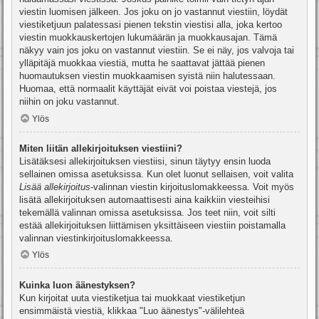
viestin luomisen jälkeen. Jos joku on jo vastannut viestiin, löydät
viestiketjuun palatessasi pienen tekstin viestisi alla, joka kertoo
viestin muokkauskertojen lukumäärän ja muokkausajan. Tämä
näkyy vain jos joku on vastannut viestiin. Se ei näy, jos valvoja tai
ylläpitäjä muokkaa viestiä, mutta he saattavat jättää pienen
huomautuksen viestin muokkaamisen syistä niin halutessaan.
Huomaa, että normaalit käyttäjät eivät voi poistaa viestejä, jos
niihin on joku vastannut.
Ylös
Miten liitän allekirjoituksen viestiini?
Lisätäksesi allekirjoituksen viestiisi, sinun täytyy ensin luoda
sellainen omissa asetuksissa. Kun olet luonut sellaisen, voit valita
Lisää allekirjoitus
-valinnan viestin kirjoituslomakkeessa. Voit myös
lisätä allekirjoituksen automaattisesti aina kaikkiin viesteihisi
tekemällä valinnan omissa asetuksissa. Jos teet niin, voit silti
estää allekirjoituksen liittämisen yksittäiseen viestiin poistamalla
valinnan viestinkirjoituslomakkeessa.
Ylös
Kuinka luon äänestyksen?
Kun kirjoitat uuta viestiketjua tai muokkaat viestiketjun
ensimmäistä viestiä, klikkaa "Luo äänestys"-välilehteä