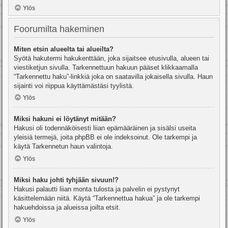
Ylös
Foorumilta hakeminen
Miten etsin alueelta tai alueilta?
Syötä hakutermi hakukenttään, joka sijaitsee etusivulla, alueen tai
viestiketjun sivulla. Tarkennettuun hakuun pääset klikkaamalla
“Tarkennettu haku”-linkkiä joka on saatavilla jokaisella sivulla. Haun
sijainti voi riippua käyttämästäsi tyylistä.
Ylös
Miksi hakuni ei löytänyt mitään?
Hakusi oli todennäköisesti liian epämääräinen ja sisälsi useita
yleisiä termejä, joita phpBB ei ole indeksoinut. Ole tarkempi ja
käytä Tarkennetun haun valintoja.
Ylös
Miksi haku johti tyhjään sivuun!?
Hakusi palautti liian monta tulosta ja palvelin ei pystynyt
käsittelemään niitä. Käytä “Tarkennettua hakua” ja ole tarkempi
hakuehdoissa ja alueissa joilta etsit.
Ylös