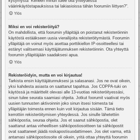
kysymystä “Keneen minun tulee olla yhteydessä
väärinkäytöstapauksissa tai lakiasioissa tähän foorumiin liittyen?”.
Ylös
Miksi en voi rekisteröityä?
On mahdollista, että foorumin ylläpitäjä on poistanut rekisteröinnin
käytöstä estääkseen uusia vierailijoita rekisteröitymästä. Foorumin
ylläpitäjä on voinut myös asettaa porttikiellon IP-osoitteellesi tai
estänyt valitsemasi käyttäjätunnuksen rekisteröinnin. Ota yhteyttä
foorumin ylläpitäjään saadaksesi apua.
Ylös
Rekisteröidyin, mutta en voi kirjautua!
Tarkista ensin käyttäjätunnuksesi ja salasanasi. Jos ne ovat oikein,
yksi kahdesta asiasta on saattanut tapahtua. Jos COPPA-tuki on
käytössä ja määrittelit olevasi alle 13-vuotias rekisteröityessäsi,
sinun tulee seurata saamiasi ohjeita. Jotkut foorumit vaativat myös
uusien tunnusten aktivoinnin joko sinun itsesi toimesta tai
ylläpitäjän toimesta ennen kuin voit kirjautua sisään. Tämä tieto
kerrottiin rekisteröitymisen yhteydessä. Jos sinulle lähetettiin
sähköpostia, seuraa ohjeita. Jos et saanut sähköpostia, olet
saattanut antaa virheellisen sähköpostiosoitteen tai sähköpostit
ovat saattaneet jäädä roskapostisuodattimeen. Jos olet varma, että
antamasi sähköpostiosoite oli oikein, yritä ottaa yhteyttä foorumin