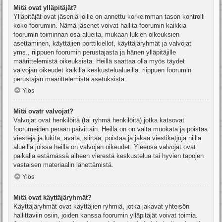
Mitä ovat ylläpitäjät?
Ylläpitäjät ovat jäseniä joille on annettu korkeimman tason kontrolli
koko foorumiin. Nämä jäsenet voivat hallita foorumin kaikkia
foorumin toiminnan osa-alueita, mukaan lukien oikeuksien
asettaminen, käyttäjien porttikiellot, käyttäjäryhmät ja valvojat
yms., riippuen foorumin perustajasta ja hänen ylläpitäjille
määrittelemistä oikeuksista. Heillä saattaa olla myös täydet
valvojan oikeudet kaikilla keskustelualueilla, riippuen foorumin
perustajan määrittelemistä asetuksista.
Ylös
Mitä ovatr valvojat?
Valvojat ovat henkilöitä (tai ryhmä henkilöitä) jotka katsovat
foorumeiden perään päivittäin. Heillä on on valta muokata ja poistaa
viestejä ja lukita, avata, siirtää, poistaa ja jakaa viestiketjuja niillä
alueilla joissa heillä on valvojan oikeudet. Yleensä valvojat ovat
paikalla estämässä aiheen vierestä keskustelua tai hyvien tapojen
vastaisen materiaalin lähettämistä.
Ylös
Mitä ovat käyttäjäryhmät?
Käyttäjäryhmät ovat käyttäjien ryhmiä, jotka jakavat yhteisön
hallittaviin osiin, joiden kanssa foorumin ylläpitäjät voivat toimia.