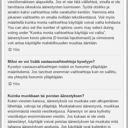
viestilomakkeen alapuolella. Jos et näe tätä välilehteä, sinulla ei ole
tarvittavia oikeuksia äänestysten luomiseen. Syötä otsikko ja
ainakin kaksi vaihtoehtoa niille varattuihin kenttiin. Varmista että
jokainen vaihtoehto on omalla rivillään tekstikentässä. Voit myös
määritellä kuinka monta vaihtoehtoa käyttäjät voivat valita kohdasta
You can also set the number of options users may select during
voting under “Kuinka monta vaihtoehtoa käyttäjä voi valita”,
äänestyksen kesto päivinä (0 kestää loputtomasti) ja viimeisenä
voit antaa käyttäjille mahdollisuuden muuttaa ääntään.
Ylös
Miksi en voi lisätä vastausvaihtoehtoja kyselyyn?
Kyselyn vastausvaihtoehtojen määrä on foorumin ylläpitäjän
määrittelemä. Jos tarvitset enemmän vaihtoehtoja kuin on sallittu,
ota yhteyttä foorumin ylläpitäjään.
Ylös
Kuinka muokkaan tai poistan äänestyksen?
Kuten viestien kanssa, äänestyksiä voi muokata vain alkuperäinen
lähettäjä, valvoja tai ylläpitäjä. Muokataksesi äänestystä, muokkaa
ensimmäistä viestiä viestiketjussa. Äänestys on aina kytketty
viestiketjun ensimmäiseen viestiin. Jos kukaan ei ole vielä
äänestänyt, käyttäjät voivat poistaa äänestyksen tai muokata mitä
tahansa äänestyksen asetusta. Jos käyttäjät ovat kuitenkin jo