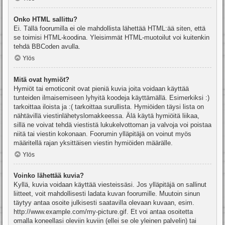
Onko HTML sallittu?
Ei. Tällä foorumilla ei ole mahdollista lähettää HTML:ää siten, että
se toimisi HTML-koodina. Yleisimmät HTML-muotoilut voi kuitenkin
tehdä BBCoden avulla.
Ylös
Mitä ovat hymiöt?
Hymiöt tai emoticonit ovat pieniä kuvia joita voidaan käyttää
tunteiden ilmaisemiseen lyhyitä koodeja käyttämällä. Esimerkiksi :)
tarkoittaa iloista ja :( tarkoittaa surullista. Hymiöiden täysi lista on
nähtävillä viestinlähetyslomakkeessa. Älä käytä hymiöitä liikaa,
sillä ne voivat tehdä viestistä lukukelvottoman ja valvoja voi poistaa
niitä tai viestin kokonaan. Foorumin ylläpitäjä on voinut myös
määritellä rajan yksittäisen viestin hymiöiden määrälle.
Ylös
Voinko lähettää kuvia?
Kyllä, kuvia voidaan käyttää viesteissäsi. Jos ylläpitäjä on sallinut
liitteet, voit mahdollisesti ladata kuvan foorumille. Muutoin sinun
täytyy antaa osoite julkisesti saatavilla olevaan kuvaan, esim.
http://www.example.com/my-picture.gif. Et voi antaa osoitetta
omalla koneellasi oleviin kuviin (ellei se ole yleinen palvelin) tai