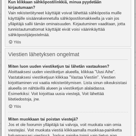
Kun klikkaan sähköpostilinkkiä, minua pyydetään
kirjautumaan?
Vain rekisteröityneet käyttäjät voivat lähettää sähköpostia muille
käyttäjille sisäänrakennetulla sähköpostilomakkeella ja vain jos
ylläpitäjä sallii tämän ominaisuuden. Kirjautuminen vaaditaan, jotta
tunnistautumattomat käyttäjät eivät voisi väärinkäyttää
sähköpostijärjestelmää.
Ylös
Viestien lähetyksen ongelmat
Miten luon uuden viestiketjun tai lähetän vastauksen?
Aloittaaksesi uuden viestiketjun alueella, klikkaa "Uusi Aihe".
Vastataksesi viestiketjuun klikkaa "Vastaa Viestiin". Viestien
kirjoittaminen voi vaatia rekisteröitymisen. Lista sinun oikeuksistasi
alueella on nähtävillä alueen ja viestiketjun alalaidassa.
Esimerkiksi: Voit kirjoittaa uusia viestejä, Voit lähettää
liitetiedostoja, jne.
Ylös
Miten muokkaan tai poistan viestejä?
Jos et ole foorumin ylläpitäjä tai valvoja, voit muokata vain omia
viestejäsi. Voit muokata viestiä klikkaamalla muokkaa-painiketta
haluamassasi viestissä. Joskus painike toimii vain tietyn ajan