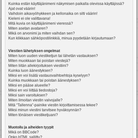
Kuinka estän käyttäjänimeni näkymisen paikalla olevissa käyttäjissä?
Ajat ovat väärin!
Vaihdoin aikavyöhykkeen ja kellonaika on silti väärin!
Kieleni ei ole valittavana!
Mitä kuvia on käyttäjänimeni vieressä?
Miten asetan avataren?
Mikä on arvonimi ja miten vaihdan sen?
Kun klikkaan sähköpostilinkkiä, minua pyydetään kirjautumaan?
Viestien lähetyksen ongelmat
Miten luon uuden viestiketjun tai lähetän vastauksen?
Miten muokkaan tai poistan viestejä?
Miten liitän allekirjoituksen viestiini?
Kuinka luon äänestyksen?
Miksi en voi lisätä vastausvaihtoehtoja kyselyyn?
Kuinka muokkaan tai poistan äänestyksen?
Miksi en pääse alueelle?
Miksi en voi liittää tiedostoja?
Miksi sain varoituksen?
Miten ilmoitan viestin valvojalle?
Mitä “Tallenna”-painike viestin kirjoittamisessa tekee?
Miksi minun viestini tarvitsee hyväksynnän?
Miten tönäisen viestiketjuani?
Muotoilu ja aiheiden tyypit
Mikä on BBCode?
Onko HTML sallittu?