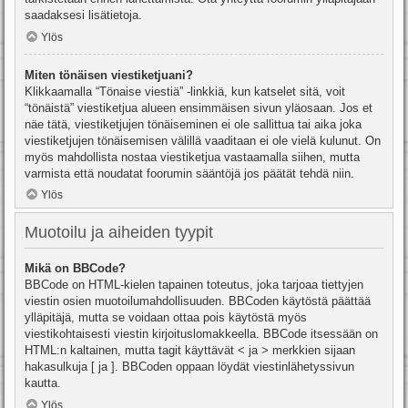
saadaksesi lisätietoja.
Ylös
Miten tönäisen viestiketjuani?
Klikkaamalla “Tönaise viestiä” -linkkiä, kun katselet sitä, voit
“tönäistä” viestiketjua alueen ensimmäisen sivun yläosaan. Jos et
näe tätä, viestiketjujen tönäiseminen ei ole sallittua tai aika joka
viestiketjujen tönäisemisen välillä vaaditaan ei ole vielä kulunut. On
myös mahdollista nostaa viestiketjua vastaamalla siihen, mutta
varmista että noudatat foorumin sääntöjä jos päätät tehdä niin.
Ylös
Muotoilu ja aiheiden tyypit
Mikä on BBCode?
BBCode on HTML-kielen tapainen toteutus, joka tarjoaa tiettyjen
viestin osien muotoilumahdollisuuden. BBCoden käytöstä päättää
ylläpitäjä, mutta se voidaan ottaa pois käytöstä myös
viestikohtaisesti viestin kirjoituslomakkeella. BBCode itsessään on
HTML:n kaltainen, mutta tagit käyttävät < ja > merkkien sijaan
hakasulkuja [ ja ]. BBCoden oppaan löydät viestinlähetyssivun
kautta.
Ylös