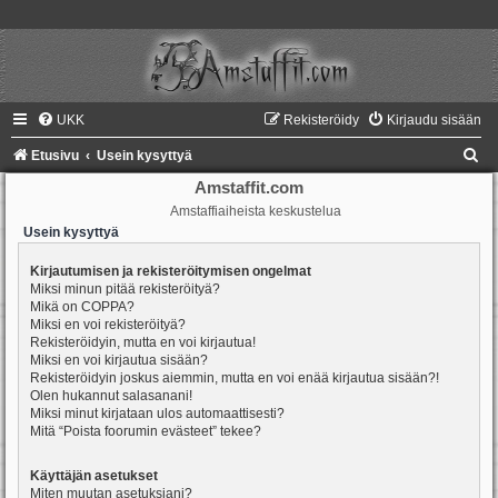
UKK
Rekisteröidy
Kirjaudu sisään
E
Etusivu
Usein kysyttyä
t
Amstaffit.com
Amstaffiaiheista keskustelua
s
Usein kysyttyä
i
Kirjautumisen ja rekisteröitymisen ongelmat
Miksi minun pitää rekisteröityä?
Mikä on COPPA?
Miksi en voi rekisteröityä?
Rekisteröidyin, mutta en voi kirjautua!
Miksi en voi kirjautua sisään?
Rekisteröidyin joskus aiemmin, mutta en voi enää kirjautua sisään?!
Olen hukannut salasanani!
Miksi minut kirjataan ulos automaattisesti?
Mitä “Poista foorumin evästeet” tekee?
Käyttäjän asetukset
Miten muutan asetuksiani?