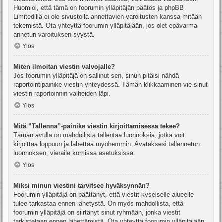
Huomioi, että tämä on foorumin ylläpitäjän päätös ja phpBB
Limitedillä ei ole sivustolla annettavien varoitusten kanssa mitään
tekemistä. Ota yhteyttä foorumin ylläpitäjään, jos olet epävarma
annetun varoituksen syystä.
Ylös
Miten ilmoitan viestin valvojalle?
Jos foorumin ylläpitäjä on sallinut sen, sinun pitäisi nähdä
raportointipainike viestin yhteydessä. Tämän klikkaaminen vie sinut
viestin raportoinnin vaiheiden läpi.
Ylös
Mitä “Tallenna”-painike viestin kirjoittamisessa tekee?
Tämän avulla on mahdollista tallentaa luonnoksia, jotka voit
kirjoittaa loppuun ja lähettää myöhemmin. Avataksesi tallennetun
luonnoksen, vieraile komissa asetuksissa.
Ylös
Miksi minun viestini tarvitsee hyväksynnän?
Foorumin ylläpitäjä on päättänyt, että viestit kyseiselle alueelle
tulee tarkastaa ennen lähetystä. On myös mahdollista, että
foorumin ylläpitäjä on siirtänyt sinut ryhmään, jonka viestit
tarkistetaan ennen lähettämistä. Ota yhteyttä foorumin ylläpitäjään