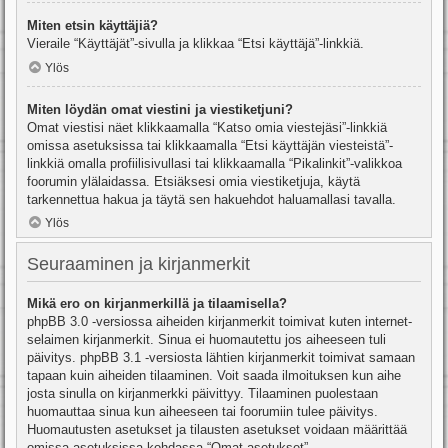
Miten etsin käyttäjiä?
Vieraile “Käyttäjät”-sivulla ja klikkaa “Etsi käyttäjä”-linkkiä.
Ylös
Miten löydän omat viestini ja viestiketjuni?
Omat viestisi näet klikkaamalla “Katso omia viestejäsi”-linkkiä
omissa asetuksissa tai klikkaamalla “Etsi käyttäjän viesteistä”-
linkkiä omalla profiilisivullasi tai klikkaamalla “Pikalinkit”-valikkoa
foorumin ylälaidassa. Etsiäksesi omia viestiketjuja, käytä
tarkennettua hakua ja täytä sen hakuehdot haluamallasi tavalla.
Ylös
Seuraaminen ja kirjanmerkit
Mikä ero on kirjanmerkillä ja tilaamisella?
phpBB 3.0 -versiossa aiheiden kirjanmerkit toimivat kuten internet-
selaimen kirjanmerkit. Sinua ei huomautettu jos aiheeseen tuli
päivitys. phpBB 3.1 -versiosta lähtien kirjanmerkit toimivat samaan
tapaan kuin aiheiden tilaaminen. Voit saada ilmoituksen kun aihe
josta sinulla on kirjanmerkki päivittyy. Tilaaminen puolestaan
huomauttaa sinua kun aiheeseen tai foorumiin tulee päivitys.
Huomautusten asetukset ja tilausten asetukset voidaan määrittää
omissa asetuksissa kohdassa “Omat asetukset”.