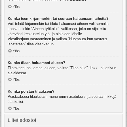
Ylös
Kuinka teen kirjanmerkin tai seuraan haluamaani aihetta?
Voit tehdä kirjanmekin tai tilata haluamasi aiheen valitsemalla
sopivan linkin “Aiheen työkalut” -valikossa, joka on sijoitettu
kätevästi keskustelun ylä- ja alalaidan lähelle.
Viestiketjuun vastaaminen ja valinta “Huomauta kun vastaus
lähetetään” tilaa viestiketjun.
Ylös
Kuinka tilaan haluamani alueen?
Tilataksesi haluamasi alueen, valitse “Tilaa alue” -linkki, aluesivun
alalaidassa.
Ylös
Kuinka poistan tilaukseni?
Poistaaksesi tilauksiasi, mene omiin asetuksiisi ja seuraa linkkejä
tilauksiisi.
Ylös
Liitetiedostot