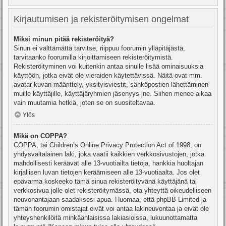
Kirjautumisen ja rekisteröitymisen ongelmat
Miksi minun pitää rekisteröityä?
Sinun ei välttämättä tarvitse, riippuu foorumin ylläpitäjästä,
tarvitaanko foorumilla kirjoittamiseen rekisteröitymistä.
Rekisteröityminen voi kuitenkin antaa sinulle lisää ominaisuuksia
käyttöön, jotka eivät ole vieraiden käytettävissä. Näitä ovat mm.
avatar-kuvan määrittely, yksityisviestit, sähköpostien lähettäminen
muille käyttäjille, käyttäjäryhmien jäsenyys jne. Siihen menee aikaa
vain muutamia hetkiä, joten se on suositeltavaa.
Ylös
Mikä on COPPA?
COPPA, tai Children’s Online Privacy Protection Act of 1998, on
yhdysvaltalainen laki, joka vaatii kaikkien verkkosivustojen, jotka
mahdollisesti keräävät alle 13-vuotiailta tietoja, hankkia huoltajan
kirjallisen luvan tietojen keräämiseen alle 13-vuotiaalta. Jos olet
epävarma koskeeko tämä sinua rekisteröityvänä käyttäjänä tai
verkkosivua jolle olet rekisteröitymässä, ota yhteyttä oikeudelliseen
neuvonantajaan saadaksesi apua. Huomaa, että phpBB Limited ja
tämän foorumin omistajat eivät voi antaa lakineuvontaa ja eivät ole
yhteyshenkilöitä minkäänlaisissa lakiasioissa, lukuunottamatta