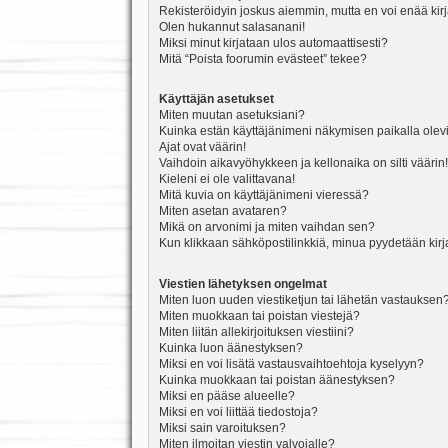
Rekisteröidyin joskus aiemmin, mutta en voi enää kir
Olen hukannut salasanani!
Miksi minut kirjataan ulos automaattisesti?
Mitä “Poista foorumin evästeet” tekee?
Käyttäjän asetukset
Miten muutan asetuksiani?
Kuinka estän käyttäjänimeni näkymisen paikalla olevi
Ajat ovat väärin!
Vaihdoin aikavyöhykkeen ja kellonaika on silti väärin!
Kieleni ei ole valittavana!
Mitä kuvia on käyttäjänimeni vieressä?
Miten asetan avataren?
Mikä on arvonimi ja miten vaihdan sen?
Kun klikkaan sähköpostilinkkiä, minua pyydetään ki
Viestien lähetyksen ongelmat
Miten luon uuden viestiketjun tai lähetän vastauksen
Miten muokkaan tai poistan viestejä?
Miten liitän allekirjoituksen viestiini?
Kuinka luon äänestyksen?
Miksi en voi lisätä vastausvaihtoehtoja kyselyyn?
Kuinka muokkaan tai poistan äänestyksen?
Miksi en pääse alueelle?
Miksi en voi liittää tiedostoja?
Miksi sain varoituksen?
Miten ilmoitan viestin valvojalle?