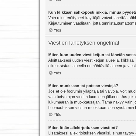
Kun klikkaan sähköpostilinkkiä, minua pyydet
Vain rekisteröityneet käyttäjät voivat lähettää säh
Kirjautuminen vaaditaan, jotta tunnistautumattomat
Ylös
Viestien lähetyksen ongelmat
Miten luon uuden viestiketjun tai lähetän vast
Aloittaaksesi uuden viestiketjun alueella, klikkaa 
oikeuksistasi alueella on nähtävillä alueen ja viesti
Ylös
Miten muokkaan tai poistan viestejä?
Jos et ole foorumin ylläpitäjä tai valvoja, voit m
vain tietyn ajan viestin luomisen jälkeen. Jos joku
lukumäärän ja muokkausajan. Tämä näkyy vain jos j
huomautuksen viestin muokkaamisen syistä niin hal
Ylös
Miten liitän allekirjoituksen viestiini?
Lisätäksesi allekirjoituksen viestiisi, sinun täyty