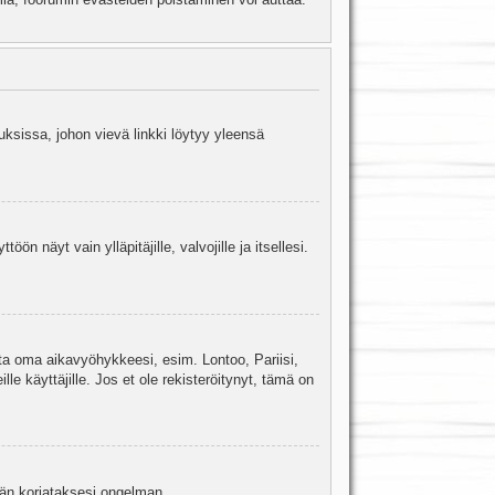
uksissa, johon vievä linkki löytyy yleensä
ön näyt vain ylläpitäjille, valvojille ja itsellesi.
sta oma aikavyöhykkeesi, esim. Lontoo, Pariisi,
 käyttäjille. Jos et ole rekisteröitynyt, tämä on
jään korjataksesi ongelman.