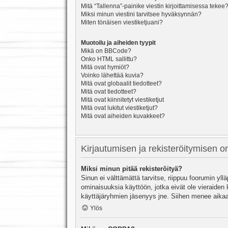
Mitä “Tallenna”-painike viestin kirjoittamisessa tekee
Miksi minun viestini tarvitsee hyväksynnän?
Miten tönäisen viestiketjuani?
Muotoilu ja aiheiden tyypit
Mikä on BBCode?
Onko HTML sallittu?
Mitä ovat hymiöt?
Voinko lähettää kuvia?
Mitä ovat globaalit tiedotteet?
Mitä ovat tiedotteet?
Mitä ovat kiinnitetyt viestiketjut
Mitä ovat lukitut viestiketjut?
Mitä ovat aiheiden kuvakkeet?
Kirjautumisen ja rekisteröitymisen 
Miksi minun pitää rekisteröityä?
Sinun ei välttämättä tarvitse, riippuu foorumin yllä
ominaisuuksia käyttöön, jotka eivät ole vieraiden 
käyttäjäryhmien jäsenyys jne. Siihen menee aikaa
Ylös