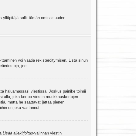
s ylläpitäjä sallii tämän ominaisuuden.
oittaminen voi vaatia rekisteröitymisen. Lista sinun
etiedostoja, jne.
etta haluamassasi viestissä. Joskus painike toimii
isi alla, joka kertoo viestin muokkauskertojen
tiä, mutta he saattavat jättää pienen
ihin on joku vastannut.
ta
Lisää allekirjoitus
-valinnan viestin