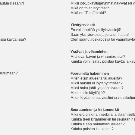
jautua sisään?!
Miksi jotkut käyttäjäryhmät näkyvät eri v
Mikä on “oletusryhmä”?
Mikä on “Tiimi” linkki?
Yksityisviestit
En voi lähettää yksityisviestejä!
Saan yksityisviestejä joita en halua!
ssa käyttäjissä?
Olen saanut roskapostia tai väärinkäytöks
Ystävät ja vihamiehet
Mitä ovat kaveri ja vihamieslistat?
Kuinka voin lisätä / poistaa käyttäjiä ka
rjautumaan?
Foorumilta hakeminen
Miten etsin alueelta tai alueilta?
Miksi hakuni ei löytänyt mitään?
Miksi haku johti tyhjään sivuun!?
?
Miten etsin käyttäjiä?
Miten löydän omat viestini ja viestiketju
Seuraaminen ja kirjanmerkit
Mikä ero on kirjanmerkillä ja tilaamisel
Kuinka teen kirjanmerkin tai seuraan h
Kuinka tilaan haluamani alueen?
Kuinka poistan tilaukseni?