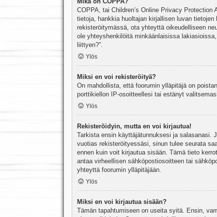
Mikä on COPPA?
COPPA, tai Children’s Online Privacy Protection Ac
tietoja, hankkia huoltajan kirjallisen luvan tieto
rekisteröitymässä, ota yhteyttä oikeudelliseen n
ole yhteyshenkilöitä minkäänlaisissa lakiasioiss
liittyen?”.
Ylös
Miksi en voi rekisteröityä?
On mahdollista, että foorumin ylläpitäjä on poista
porttikiellon IP-osoitteellesi tai estänyt valitsem
Ylös
Rekisteröidyin, mutta en voi kirjautua!
Tarkista ensin käyttäjätunnuksesi ja salasanasi. 
vuotias rekisteröityessäsi, sinun tulee seurata sa
ennen kuin voit kirjautua sisään. Tämä tieto kerro
antaa virheellisen sähköpostiosoitteen tai sähköpo
yhteyttä foorumin ylläpitäjään.
Ylös
Miksi en voi kirjautua sisään?
Tämän tapahtumiseen on useita syitä. Ensin, varmis