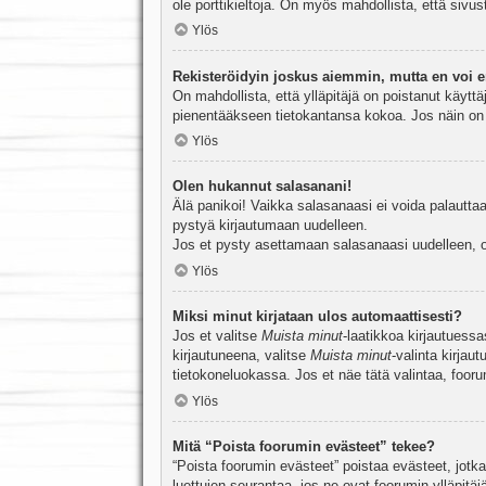
ole porttikieltoja. On myös mahdollista, että sivu
Ylös
Rekisteröidyin joskus aiemmin, mutta en voi e
On mahdollista, että ylläpitäjä on poistanut käyttä
pienentääkseen tietokantansa kokoa. Jos näin on k
Ylös
Olen hukannut salasanani!
Älä panikoi! Vaikka salasanaasi ei voida palauttaa
pystyä kirjautumaan uudelleen.
Jos et pysty asettamaan salasanaasi uudelleen, ot
Ylös
Miksi minut kirjataan ulos automaattisesti?
Jos et valitse
Muista minut
-laatikkoa kirjautuess
kirjautuneena, valitse
Muista minut
-valinta kirjau
tietokoneluokassa. Jos et näe tätä valintaa, foor
Ylös
Mitä “Poista foorumin evästeet” tekee?
“Poista foorumin evästeet” poistaa evästeet, jotka
luettujen seurantaa, jos ne ovat foorumin ylläpit