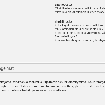
?
Liitetiedostot
Mitkä liitetiedostot ovat sallittuja tällä a
Mistä löydän lähettämäni liitetiedostot?
phpBB -asiat
Kuka kirjoitti tämän foorumisovelluksen
Miksi ominaisuutta X ei ole saatavilla?
Keneen minun tulee olla yhteydessä vää
foorumiin liittyen?
Kuinka otan yhteyttä foorumin ylläpitäj
ongelmat
pitäjästä, tarvitaanko foorumilla kirjoittamiseen rekisteröitymistä. Rekisteröity
käytettävissä. Näitä ovat mm. avatar-kuvan määrittely, yksityisviestit, sähköpo
 vain muutamia hetkiä, joten se on suositeltavaa.