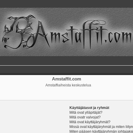
Amstaffit.com
Amstaffiaiheista keskustelua
Käyttäjätasot ja ryhmät
Mitä ovat ylläpitäjät?
Mitä ovatr valvojat?
Mitä ovat käyttäjäryhmät?
Missä ovat käyttäjäryhmät ja miten liity
Miten pääsen käyttäjäryhmän johtajaks