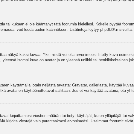
ettia tai kukaan ei ole kääntänyt tätä foorumia kielellesi. Kokeile pyytää foorum
e olemassa, voit luoda uuden käännöksen. Lisätietoja löytyy
phpBB
®:n sivuilta.
aa näkyä kaksi kuvaa. Yksi niistä voi olla arvonimeesi liitetty kuva esimerki
, yleensä isompi kuva on avatar ja on yleensä uniikki tai henkilökohtainen joka
vataren käyttämällä jotain neljästä tavasta: Gravatar, galleriasta, käyttää kuva
kä avatarien käyttöönottotavat sallitaan. Jos et voi käyttää avataria, ota yhte
avat kirjoittamiesi viestien määrän tai tietyt käyttäjät, kuten ylläpitäjät tai 
 Älä kirjoita viestejä vain parantaaksesi arvonimeäsi. Useimmat foorumit eivät si