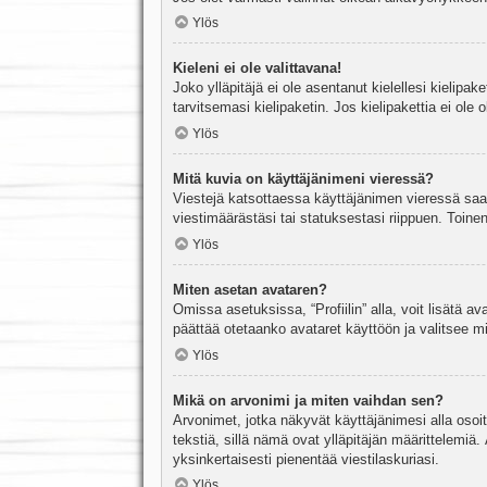
Ylös
Kieleni ei ole valittavana!
Joko ylläpitäjä ei ole asentanut kielellesi kielipak
tarvitsemasi kielipaketin. Jos kielipakettia ei ol
Ylös
Mitä kuvia on käyttäjänimeni vieressä?
Viestejä katsottaessa käyttäjänimen vieressä saatt
viestimäärästäsi tai statuksestasi riippuen. Toinen
Ylös
Miten asetan avataren?
Omissa asetuksissa, “Profiilin” alla, voit lisätä a
päättää otetaanko avataret käyttöön ja valitsee mit
Ylös
Mikä on arvonimi ja miten vaihdan sen?
Arvonimet, jotka näkyvät käyttäjänimesi alla osoitt
tekstiä, sillä nämä ovat ylläpitäjän määrittelemiä.
yksinkertaisesti pienentää viestilaskuriasi.
Ylös