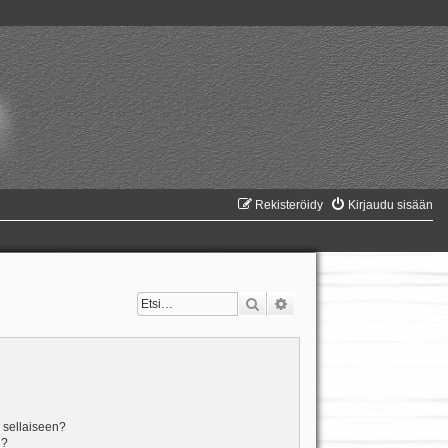
Rekisteröidy
Kirjaudu sisään
Etsi
Tarkennettu haku
n sellaiseen?
i?