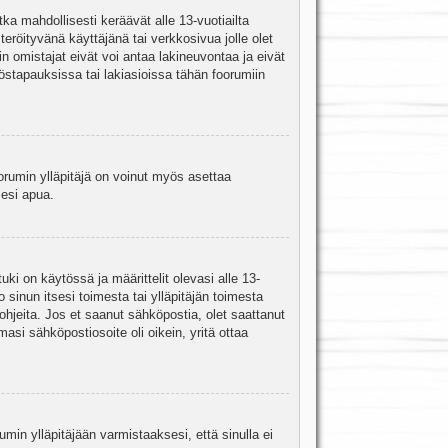
ka mahdollisesti keräävät alle 13-vuotiailta
teröityvänä käyttäjänä tai verkkosivua jolle olet
omistajat eivät voi antaa lakineuvontaa ja eivät
stapauksissa tai lakiasioissa tähän foorumiin
oorumin ylläpitäjä on voinut myös asettaa
sesi apua.
i on käytössä ja määrittelit olevasi alle 13-
 sinun itsesi toimesta tai ylläpitäjän toimesta
 ohjeita. Jos et saanut sähköpostia, olet saattanut
asi sähköpostiosoite oli oikein, yritä ottaa
min ylläpitäjään varmistaaksesi, että sinulla ei