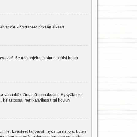
eivät ole kirjoittaneet pitkään aikaan
asanani
. Seuraa ohjeita ja sinun pitäisi kohta
uita väärinkäyttämästä tunnuksiasi. Pysyäksesi
. kirjastossa, nettikahvilassa tai koulun
umille. Evästeet tarjoavat myös toimintoja, kuten
mia, foorumin evästeiden poistaminen voi auttaa.