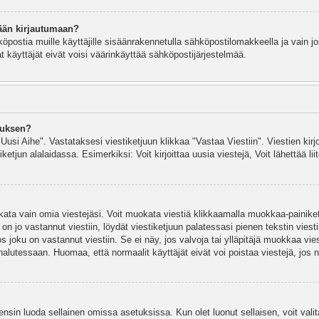
ään kirjautumaan?
köpostia muille käyttäjille sisäänrakennetulla sähköpostilomakkeella ja vain jo
 käyttäjät eivät voisi väärinkäyttää sähköpostijärjestelmää.
auksen?
"Uusi Aihe". Vastataksesi viestiketjuun klikkaa "Vastaa Viestiin". Viestien kirj
ketjun alalaidassa. Esimerkiksi: Voit kirjoittaa uusia viestejä, Voit lähettää liit
uokata vain omia viestejäsi. Voit muokata viestiä klikkaamalla muokkaa-painik
 on jo vastannut viestiin, löydät viestiketjuun palatessasi pienen tekstin viest
oku on vastannut viestiin. Se ei näy, jos valvoja tai ylläpitäjä muokkaa vies
utessaan. Huomaa, että normaalit käyttäjät eivät voi poistaa viestejä, jos ni
y ensin luoda sellainen omissa asetuksissa. Kun olet luonut sellaisen, voit vali