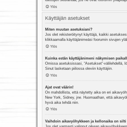
Ylös
Käyttäjän asetukset
Miten muutan asetuksiani?
Jos olet rekisteröitynyt käyttäjä, kaikki asetukse
klikkaamalla käyttäjänimeäsi foorumin sivujen yläl
Ylös
Kuinka estän käyttäjänimeni näkymisen paikall
Omissa asetuksissasi, “Asetukset”-välilehdellä, l
Sinut lasketaan piilossa oleviin käyttäjiin.
Ylös
Ajat ovat väärin!
On mahdollista, että näytetty aika on eri aikavyö
New York, Sidney, jne. Huomaathan, että aikavyöhy
hyvä aika tehdä niin.
Ylös
Vaihdoin aikavyöhykkeen ja kellonaika on silti 
Jos olet varmasti valinnut oikean aikavyöhykkeen j