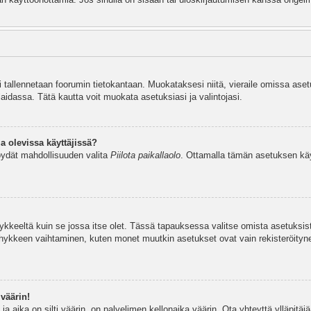
si tallennetaan foorumin tietokantaan. Muokataksesi niitä, vieraile omissa aset
aidassa. Tätä kautta voit muokata asetuksiasi ja valintojasi.
a olevissa käyttäjissä?
öydät mahdollisuuden valita
Piilota paikallaolo
. Ottamalla tämän asetuksen käyttö
hykkeeltä kuin se jossa itse olet. Tässä tapauksessa valitse omista asetuksi
kkeen vaihtaminen, kuten monet muutkin asetukset ovat vain rekisteröityneille
väärin!
a aika on silti väärin, on palvelimen kellonaika väärin. Ota yhteyttä ylläpitä