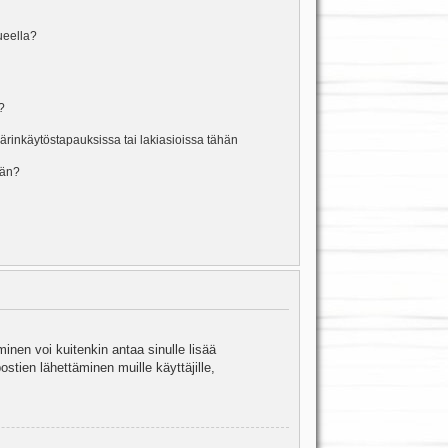
lueella?
?
rinkäytöstapauksissa tai lakiasioissa tähän
ään?
minen voi kuitenkin antaa sinulle lisää
stien lähettäminen muille käyttäjille,