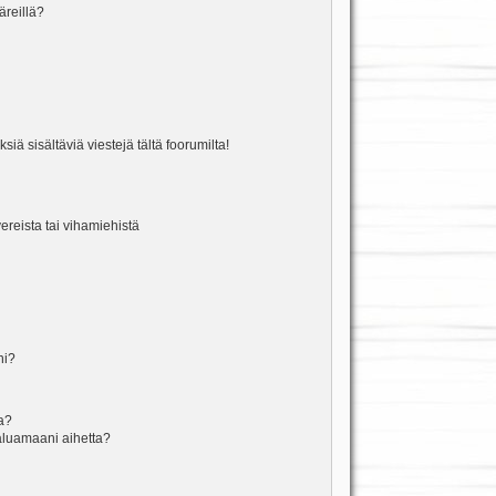
äreillä?
iä sisältäviä viestejä tältä foorumilta!
vereista tai vihamiehistä
ni?
la?
aluamaani aihetta?