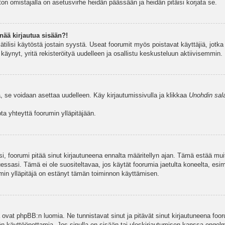
ston omistajalla on asetusvirhe heidän päässään ja heidän pitäisi korjata se.
nää kirjautua sisään?!
jätilisi käytöstä jostain syystä. Useat foorumit myös poistavat käyttäjiä, jotka 
äynyt, yritä rekisteröityä uudelleen ja osallistu keskusteluun aktiivisemmin.
, se voidaan asettaa uudelleen. Käy kirjautumissivulla ja klikkaa
Unohdin sal
a yhteyttä foorumin ylläpitäjään.
asi, foorumi pitää sinut kirjautuneena ennalta määritellyn ajan. Tämä estää m
tuessasi. Tämä ei ole suositeltavaa, jos käytät foorumia jaetulta koneelta, esim
umin ylläpitäjä on estänyt tämän toiminnon käyttämisen.
 ovat phpBB:n luomia. Ne tunnistavat sinut ja pitävät sinut kirjautuneena foor
äjän käyttöönottamia. Jos sinulla on sisään tai uloskirjautumisen kanssa ongel