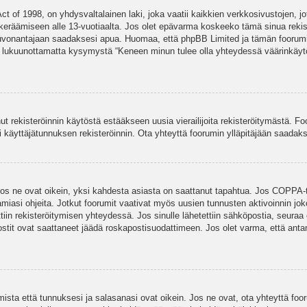
t of 1998, on yhdysvaltalainen laki, joka vaatii kaikkien verkkosivustojen, jot
jen keräämiseen alle 13-vuotiaalta. Jos olet epävarma koskeeko tämä sinua rekis
euvonantajaan saadaksesi apua. Huomaa, että phpBB Limited ja tämän foorumin 
a, lukuunottamatta kysymystä “Keneen minun tulee olla yhteydessä väärinkäytö
nut rekisteröinnin käytöstä estääkseen uusia vierailijoita rekisteröitymästä. F
asi käyttäjätunnuksen rekisteröinnin. Ota yhteyttä foorumin ylläpitäjään saadak
Jos ne ovat oikein, yksi kahdesta asiasta on saattanut tapahtua. Jos COPPA-tuk
amiasi ohjeita. Jotkut foorumit vaativat myös uusien tunnusten aktivoinnin joko
ttiin rekisteröitymisen yhteydessä. Jos sinulle lähetettiin sähköpostia, seuraa
stit ovat saattaneet jäädä roskapostisuodattimeen. Jos olet varma, että antam
ta että tunnuksesi ja salasanasi ovat oikein. Jos ne ovat, ota yhteyttä fooru