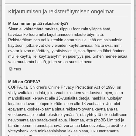
Kirjautumisen ja rekisteröitymisen ongelmat
Miksi minun pitää rekisteröityä?
Sinun ei välttämättä tarvitse, riippuu foorumin ylläpitäjästä,
tarvitaanko foorumilla kirjoittamiseen rekisteröitymistä.
Rekisteröityminen voi kuitenkin antaa sinulle lisää ominaisuuksia
käyttöön, jotka eivät ole vieraiden käytettävissä. Näitä ovat mm.
avatar-kuvan määrittely, yksityisviestit, sähköpostien lähettäminen
muille käyttäjille, käyttäjäryhmien jäsenyys jne. Siihen menee aikaa
vain muutamia hetkiä, joten se on suositeltavaa.
Ylös
Mikä on COPPA?
COPPA, tai Children’s Online Privacy Protection Act of 1998, on
yhdysvaltalainen laki, joka vaatii kaikkien verkkosivustojen, jotka
mahdollisesti keräävät alle 13-vuotiailta tietoja, hankkia huoltajan
kirjallisen luvan tietojen keräämiseen alle 13-vuotiaalta. Jos olet
epävarma koskeeko tämä sinua rekisteröityvänä käyttäjänä tai
verkkosivua jolle olet rekisteröitymässä, ota yhteyttä oikeudelliseen
neuvonantajaan saadaksesi apua. Huomaa, että phpBB Limited ja
tämän foorumin omistajat eivät voi antaa lakineuvontaa ja eivät ole
yhteyshenkilöitä minkäänlaisissa lakiasioissa, lukuunottamatta