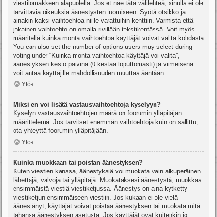
viestilomakkeen alapuolella. Jos et näe tätä välilehteä, sinulla ei ole
tarvittavia oikeuksia äänestysten luomiseen. Syötä otsikko ja
ainakin kaksi vaihtoehtoa niille varattuihin kenttiin. Varmista että
jokainen vaihtoehto on omalla rivillään tekstikentässä. Voit myös
määritellä kuinka monta vaihtoehtoa käyttäjät voivat valita kohdasta
You can also set the number of options users may select during
voting under “Kuinka monta vaihtoehtoa käyttäjä voi valita”,
äänestyksen kesto päivinä (0 kestää loputtomasti) ja viimeisenä
voit antaa käyttäjille mahdollisuuden muuttaa ääntään.
Ylös
Miksi en voi lisätä vastausvaihtoehtoja kyselyyn?
Kyselyn vastausvaihtoehtojen määrä on foorumin ylläpitäjän
määrittelemä. Jos tarvitset enemmän vaihtoehtoja kuin on sallittu,
ota yhteyttä foorumin ylläpitäjään.
Ylös
Kuinka muokkaan tai poistan äänestyksen?
Kuten viestien kanssa, äänestyksiä voi muokata vain alkuperäinen
lähettäjä, valvoja tai ylläpitäjä. Muokataksesi äänestystä, muokkaa
ensimmäistä viestiä viestiketjussa. Äänestys on aina kytketty
viestiketjun ensimmäiseen viestiin. Jos kukaan ei ole vielä
äänestänyt, käyttäjät voivat poistaa äänestyksen tai muokata mitä
tahansa äänestyksen asetusta. Jos käyttäjät ovat kuitenkin jo