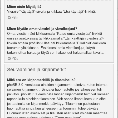
Miten etsin käyttäjiä?
Vieraile “Käyttäjät”-sivulla ja klikkaa “Etsi käyttäjä”-linkkiä.
Ylös
Miten löydän omat viestini ja viestiketjuni?
Omat viestisi näet klikkaamalla “Katso omia viestejäsi”-linkkiä
omissa asetuksissa tai klikkaamalla “Etsi käyttäjän viesteistä”-
linkkiä omalla profiilisivullasi tai klikkaamalla “Pikalinkit”-valikkoa
foorumin ylälaidassa. Etsiäksesi omia viestiketjuja, käytä
tarkennettua hakua ja täytä sen hakuehdot haluamallasi tavalla.
Ylös
Seuraaminen ja kirjanmerkit
Mikä ero on kirjanmerkillä ja tilaamisella?
phpBB 3.0 -versiossa aiheiden kirjanmerkit toimivat kuten internet-
selaimen kirjanmerkit. Sinua ei huomautettu jos aiheeseen tuli
päivitys. phpBB 3.1 -versiosta lähtien kirjanmerkit toimivat samaan
tapaan kuin aiheiden tilaaminen. Voit saada ilmoituksen kun aihe
josta sinulla on kirjanmerkki päivittyy. Tilaaminen puolestaan
huomauttaa sinua kun aiheeseen tai foorumiin tulee päivitys.
Huomautusten asetukset ja tilausten asetukset voidaan määrittää
omissa asetuksissa kohdassa “Omat asetukset”.