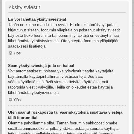
Yksityisviestit
En voi lähettää yksityisviestejä!
Tähän on kolme mahdollista syytä. Et ole rekisteröitynyt ja/tai
kirjautunut sisään, foorumin ylläpitäjä on poistanut yksityisviestit
käytöstä koko foorumilta tai foorumin ylläpitäjä on estänyt sinua
lähettämästä yksityisviestejä. Ota yhteyttä foorumin ylläpitäjään
saadaksesi lisätietoja.
Ylös
Saan yksityisviestejä joita en halua!
Voit automaattisesti poistaa yksityisviestit tietyltä käyttäjältä
käyttämällä käyttäjänhallinnan viestisääntöjä. Jos saat
väärinkäytöksiä sisältäviä viestejä tietyltä käyttäjältä, voit
raportoida viestit valvojille. Heillä on oikeudet estää käyttäjiä
lähettämästä yksityisviestejä.
Ylös
Olen saanut roskapostia tai väärinkäytöksiä sisältäviä viestejä
tältä foorumilta!
Olemme pahoillamme siitä. Tämän foorumin sähköpostilomake
sisältää ominaisuuksia, jotka yrittävät estää ja seurata käyttäjiä,
jotka lähettävät sellaisia viestejä, joten ota yhteyttä foorumin