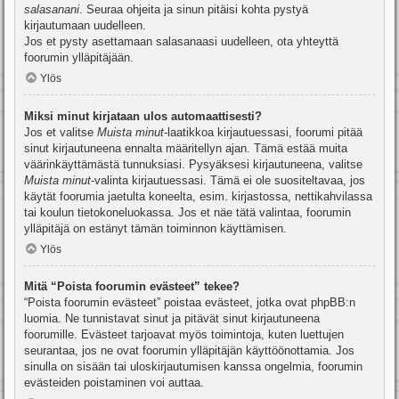
salasanani
. Seuraa ohjeita ja sinun pitäisi kohta pystyä
kirjautumaan uudelleen.
Jos et pysty asettamaan salasanaasi uudelleen, ota yhteyttä
foorumin ylläpitäjään.
Ylös
Miksi minut kirjataan ulos automaattisesti?
Jos et valitse
Muista minut
-laatikkoa kirjautuessasi, foorumi pitää
sinut kirjautuneena ennalta määritellyn ajan. Tämä estää muita
väärinkäyttämästä tunnuksiasi. Pysyäksesi kirjautuneena, valitse
Muista minut
-valinta kirjautuessasi. Tämä ei ole suositeltavaa, jos
käytät foorumia jaetulta koneelta, esim. kirjastossa, nettikahvilassa
tai koulun tietokoneluokassa. Jos et näe tätä valintaa, foorumin
ylläpitäjä on estänyt tämän toiminnon käyttämisen.
Ylös
Mitä “Poista foorumin evästeet” tekee?
“Poista foorumin evästeet” poistaa evästeet, jotka ovat phpBB:n
luomia. Ne tunnistavat sinut ja pitävät sinut kirjautuneena
foorumille. Evästeet tarjoavat myös toimintoja, kuten luettujen
seurantaa, jos ne ovat foorumin ylläpitäjän käyttöönottamia. Jos
sinulla on sisään tai uloskirjautumisen kanssa ongelmia, foorumin
evästeiden poistaminen voi auttaa.