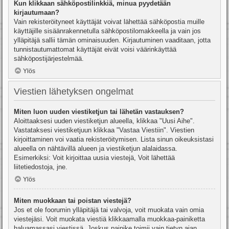
Kun klikkaan sähköpostilinkkiä, minua pyydetään
kirjautumaan?
Vain rekisteröityneet käyttäjät voivat lähettää sähköpostia muille
käyttäjille sisäänrakennetulla sähköpostilomakkeella ja vain jos
ylläpitäjä sallii tämän ominaisuuden. Kirjautuminen vaaditaan, jotta
tunnistautumattomat käyttäjät eivät voisi väärinkäyttää
sähköpostijärjestelmää.
Ylös
Viestien lähetyksen ongelmat
Miten luon uuden viestiketjun tai lähetän vastauksen?
Aloittaaksesi uuden viestiketjun alueella, klikkaa "Uusi Aihe".
Vastataksesi viestiketjuun klikkaa "Vastaa Viestiin". Viestien
kirjoittaminen voi vaatia rekisteröitymisen. Lista sinun oikeuksistasi
alueella on nähtävillä alueen ja viestiketjun alalaidassa.
Esimerkiksi: Voit kirjoittaa uusia viestejä, Voit lähettää
liitetiedostoja, jne.
Ylös
Miten muokkaan tai poistan viestejä?
Jos et ole foorumin ylläpitäjä tai valvoja, voit muokata vain omia
viestejäsi. Voit muokata viestiä klikkaamalla muokkaa-painiketta
haluamassasi viestissä. Joskus painike toimii vain tietyn ajan