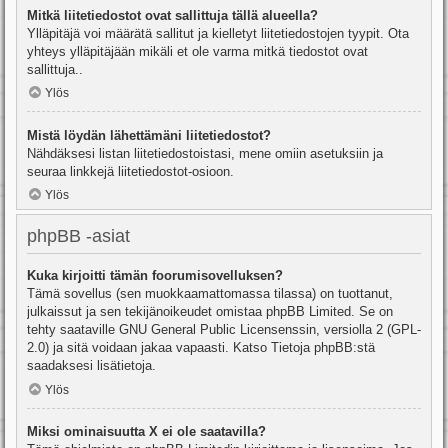
Mitkä liitetiedostot ovat sallittuja tällä alueella?
Ylläpitäjä voi määrätä sallitut ja kielletyt liitetiedostojen tyypit. Ota
yhteys ylläpitäjään mikäli et ole varma mitkä tiedostot ovat
sallittuja..
Ylös
Mistä löydän lähettämäni liitetiedostot?
Nähdäksesi listan liitetiedostoistasi, mene omiin asetuksiin ja
seuraa linkkejä liitetiedostot-osioon.
Ylös
phpBB -asiat
Kuka kirjoitti tämän foorumisovelluksen?
Tämä sovellus (sen muokkaamattomassa tilassa) on tuottanut,
julkaissut ja sen tekijänoikeudet omistaa
phpBB Limited
. Se on
tehty saataville GNU General Public Licensenssin, versiolla 2 (GPL-
2.0) ja sitä voidaan jakaa vapaasti. Katso
Tietoja phpBB:stä
saadaksesi lisätietoja.
Ylös
Miksi ominaisuutta X ei ole saatavilla?