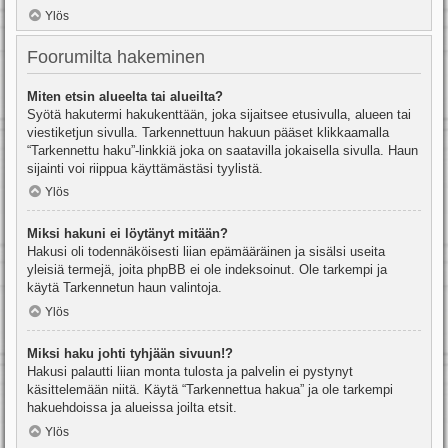
Ylös
Foorumilta hakeminen
Miten etsin alueelta tai alueilta?
Syötä hakutermi hakukenttään, joka sijaitsee etusivulla, alueen tai
viestiketjun sivulla. Tarkennettuun hakuun pääset klikkaamalla
“Tarkennettu haku”-linkkiä joka on saatavilla jokaisella sivulla. Haun
sijainti voi riippua käyttämästäsi tyylistä.
Ylös
Miksi hakuni ei löytänyt mitään?
Hakusi oli todennäköisesti liian epämääräinen ja sisälsi useita
yleisiä termejä, joita phpBB ei ole indeksoinut. Ole tarkempi ja
käytä Tarkennetun haun valintoja.
Ylös
Miksi haku johti tyhjään sivuun!?
Hakusi palautti liian monta tulosta ja palvelin ei pystynyt
käsittelemään niitä. Käytä “Tarkennettua hakua” ja ole tarkempi
hakuehdoissa ja alueissa joilta etsit.
Ylös