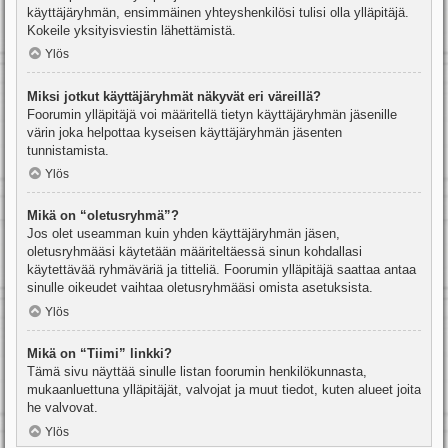
käyttäjäryhmän, ensimmäinen yhteyshenkilösi tulisi olla ylläpitäjä.
Kokeile yksityisviestin lähettämistä.
Ylös
Miksi jotkut käyttäjäryhmät näkyvät eri väreillä?
Foorumin ylläpitäjä voi määritellä tietyn käyttäjäryhmän jäsenille
värin joka helpottaa kyseisen käyttäjäryhmän jäsenten
tunnistamista.
Ylös
Mikä on “oletusryhmä”?
Jos olet useamman kuin yhden käyttäjäryhmän jäsen,
oletusryhmääsi käytetään määriteltäessä sinun kohdallasi
käytettävää ryhmäväriä ja titteliä. Foorumin ylläpitäjä saattaa antaa
sinulle oikeudet vaihtaa oletusryhmääsi omista asetuksista.
Ylös
Mikä on “Tiimi” linkki?
Tämä sivu näyttää sinulle listan foorumin henkilökunnasta,
mukaanluettuna ylläpitäjät, valvojat ja muut tiedot, kuten alueet joita
he valvovat.
Ylös