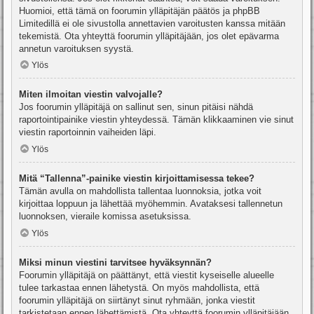
Huomioi, että tämä on foorumin ylläpitäjän päätös ja phpBB
Limitedillä ei ole sivustolla annettavien varoitusten kanssa mitään
tekemistä. Ota yhteyttä foorumin ylläpitäjään, jos olet epävarma
annetun varoituksen syystä.
Ylös
Miten ilmoitan viestin valvojalle?
Jos foorumin ylläpitäjä on sallinut sen, sinun pitäisi nähdä
raportointipainike viestin yhteydessä. Tämän klikkaaminen vie sinut
viestin raportoinnin vaiheiden läpi.
Ylös
Mitä “Tallenna”-painike viestin kirjoittamisessa tekee?
Tämän avulla on mahdollista tallentaa luonnoksia, jotka voit
kirjoittaa loppuun ja lähettää myöhemmin. Avataksesi tallennetun
luonnoksen, vieraile komissa asetuksissa.
Ylös
Miksi minun viestini tarvitsee hyväksynnän?
Foorumin ylläpitäjä on päättänyt, että viestit kyseiselle alueelle
tulee tarkastaa ennen lähetystä. On myös mahdollista, että
foorumin ylläpitäjä on siirtänyt sinut ryhmään, jonka viestit
tarkistetaan ennen lähettämistä. Ota yhteyttä foorumin ylläpitäjään