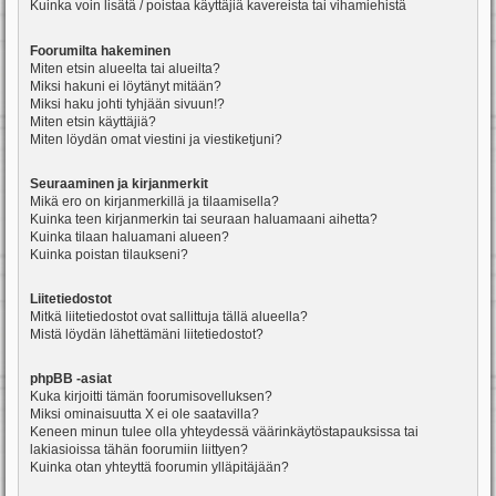
Kuinka voin lisätä / poistaa käyttäjiä kavereista tai vihamiehistä
Foorumilta hakeminen
Miten etsin alueelta tai alueilta?
Miksi hakuni ei löytänyt mitään?
Miksi haku johti tyhjään sivuun!?
Miten etsin käyttäjiä?
Miten löydän omat viestini ja viestiketjuni?
Seuraaminen ja kirjanmerkit
Mikä ero on kirjanmerkillä ja tilaamisella?
Kuinka teen kirjanmerkin tai seuraan haluamaani aihetta?
Kuinka tilaan haluamani alueen?
Kuinka poistan tilaukseni?
Liitetiedostot
Mitkä liitetiedostot ovat sallittuja tällä alueella?
Mistä löydän lähettämäni liitetiedostot?
phpBB -asiat
Kuka kirjoitti tämän foorumisovelluksen?
Miksi ominaisuutta X ei ole saatavilla?
Keneen minun tulee olla yhteydessä väärinkäytöstapauksissa tai
lakiasioissa tähän foorumiin liittyen?
Kuinka otan yhteyttä foorumin ylläpitäjään?