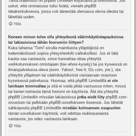
Tämä ohjelmisto on phpBB Limitedin kirjoittama ja lisensoima. Jos
uskot, että ominaisuus tulisi lisätä, vieraile
phpBB
ideakeskuksessa
, jossa voit äänestää olemassa olevia ideoita tai
lähettää uuden.
Ylös
Keneen minun tulee olla yhteydessä väärinkäytöstapauksissa
tai lakiasioissa tähän foorumiin liittyen?
Kuka tahansa “Tiimi”-sivulla mainituista ylläpitäjistä on
todennäköisesti sopiva yhteyshenkilö valituksillesi. Jos et tätä
kautta saa vastausta, sinun kannattaa ottaa yhteyttä
verkkotunnuksen omistajaan (tee
whois-kysely
) tai jos kyseessä on
ilmaispalvelussa oleva (esim. Yahoo!, free.fr, f2s.com, jne.), ota
yhteyttä ylläpitoon tai väärinkäytöksistä vastaavaan osastoon
kyseisessä palvelussa. Huomaa, että phpBB Limitedillä
ei ole
lainkaan toimivaltaa
ja sitä ei voida pitää vastuussa miten, missä
tai kenen toimesta tämä foorumi on käytössä. Älä ota yhteyttä
phpBB Limitediin missään lakiasioissa
jotka eivät liity
phpBB.com-
sivustoon tai pelkkään phpBB-sovellukseen itseensä. Jos lähetät
sähköpostia phpBB Limitedille
mistään kolmannen osapuolen
tämän sovelluksen käytöstä, voit odottaa niukkasanaista
vastausta, jos edes vastausta lainkaan.
Ylös