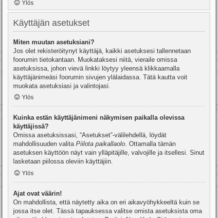
Ylös
Käyttäjän asetukset
Miten muutan asetuksiani?
Jos olet rekisteröitynyt käyttäjä, kaikki asetuksesi tallennetaan
foorumin tietokantaan. Muokataksesi niitä, vieraile omissa
asetuksissa, johon vievä linkki löytyy yleensä klikkaamalla
käyttäjänimeäsi foorumin sivujen ylälaidassa. Tätä kautta voit
muokata asetuksiasi ja valintojasi.
Ylös
Kuinka estän käyttäjänimeni näkymisen paikalla olevissa
käyttäjissä?
Omissa asetuksissasi, “Asetukset”-välilehdellä, löydät
mahdollisuuden valita
Piilota paikallaolo
. Ottamalla tämän
asetuksen käyttöön näyt vain ylläpitäjille, valvojille ja itsellesi. Sinut
lasketaan piilossa oleviin käyttäjiin.
Ylös
Ajat ovat väärin!
On mahdollista, että näytetty aika on eri aikavyöhykkeeltä kuin se
jossa itse olet. Tässä tapauksessa valitse omista asetuksista oma