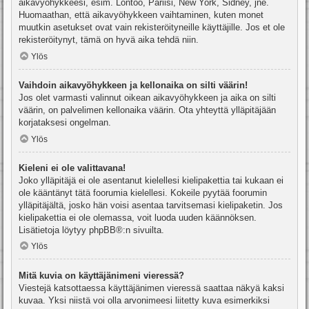
aikavyöhykkeesi, esim. Lontoo, Pariisi, New York, Sidney, jne.
Huomaathan, että aikavyöhykkeen vaihtaminen, kuten monet
muutkin asetukset ovat vain rekisteröityneille käyttäjille. Jos et ole
rekisteröitynyt, tämä on hyvä aika tehdä niin.
Ylös
Vaihdoin aikavyöhykkeen ja kellonaika on silti väärin!
Jos olet varmasti valinnut oikean aikavyöhykkeen ja aika on silti
väärin, on palvelimen kellonaika väärin. Ota yhteyttä ylläpitäjään
korjataksesi ongelman.
Ylös
Kieleni ei ole valittavana!
Joko ylläpitäjä ei ole asentanut kielellesi kielipakettia tai kukaan ei
ole kääntänyt tätä foorumia kielellesi. Kokeile pyytää foorumin
ylläpitäjältä, josko hän voisi asentaa tarvitsemasi kielipaketin. Jos
kielipakettia ei ole olemassa, voit luoda uuden käännöksen.
Lisätietoja löytyy
phpBB
®:n sivuilta.
Ylös
Mitä kuvia on käyttäjänimeni vieressä?
Viestejä katsottaessa käyttäjänimen vieressä saattaa näkyä kaksi
kuvaa. Yksi niistä voi olla arvonimeesi liitetty kuva esimerkiksi