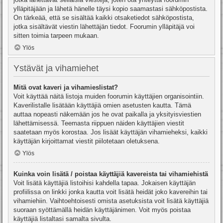
ylläpitäjään ja lähetä hänelle täysi kopio saamastasi sähköpostista.
On tärkeää, että se sisältää kaikki otsaketiedot sähköpostista,
jotka sisältävät viestin lähettäjän tiedot. Foorumin ylläpitäjä voi
sitten toimia tarpeen mukaan.
Ylös
Ystävät ja vihamiehet
Mitä ovat kaveri ja vihamieslistat?
Voit käyttää näitä listoja muiden foorumin käyttäjien organisointiin.
Kaverilistalle lisätään käyttäjiä omien asetusten kautta. Tämä
auttaa nopeasti näkemään jos he ovat paikalla ja yksityisviestien
lähettämisessä. Teemasta riippuen näiden käyttäjien viestit
saatetaan myös korostaa. Jos lisäät käyttäjän vihamieheksi, kaikki
käyttäjän kirjoittamat viestit piilotetaan oletuksena.
Ylös
Kuinka voin lisätä / poistaa käyttäjiä kavereista tai vihamiehistä
Voit lisätä käyttäjiä listoihisi kahdella tapaa. Jokaisen käyttäjän
profiilissa on linkki jonka kautta voit lisätä heidät joko kavereihin tai
vihamiehiin. Vaihtoehtoisesti omista asetuksista voit lisätä käyttäjiä
suoraan syöttämällä heidän käyttäjänimen. Voit myös poistaa
käyttäjiä listaltasi samalta sivulta.