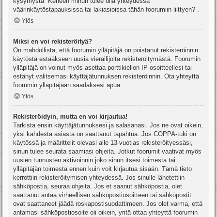
kysymystä “Keneen minun tulee olla yhteydessä
väärinkäytöstapauksissa tai lakiasioissa tähän foorumiin liittyen?”.
Ylös
Miksi en voi rekisteröityä?
On mahdollista, että foorumin ylläpitäjä on poistanut rekisteröinnin
käytöstä estääkseen uusia vierailijoita rekisteröitymästä. Foorumin
ylläpitäjä on voinut myös asettaa porttikiellon IP-osoitteellesi tai
estänyt valitsemasi käyttäjätunnuksen rekisteröinnin. Ota yhteyttä
foorumin ylläpitäjään saadaksesi apua.
Ylös
Rekisteröidyin, mutta en voi kirjautua!
Tarkista ensin käyttäjätunnuksesi ja salasanasi. Jos ne ovat oikein,
yksi kahdesta asiasta on saattanut tapahtua. Jos COPPA-tuki on
käytössä ja määrittelit olevasi alle 13-vuotias rekisteröityessäsi,
sinun tulee seurata saamiasi ohjeita. Jotkut foorumit vaativat myös
uusien tunnusten aktivoinnin joko sinun itsesi toimesta tai
ylläpitäjän toimesta ennen kuin voit kirjautua sisään. Tämä tieto
kerrottiin rekisteröitymisen yhteydessä. Jos sinulle lähetettiin
sähköpostia, seuraa ohjeita. Jos et saanut sähköpostia, olet
saattanut antaa virheellisen sähköpostiosoitteen tai sähköpostit
ovat saattaneet jäädä roskapostisuodattimeen. Jos olet varma, että
antamasi sähköpostiosoite oli oikein, yritä ottaa yhteyttä foorumin