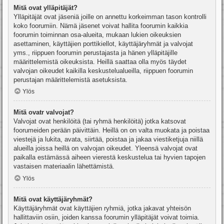
Mitä ovat ylläpitäjät?
Ylläpitäjät ovat jäseniä joille on annettu korkeimman tason kontrolli
koko foorumiin. Nämä jäsenet voivat hallita foorumin kaikkia
foorumin toiminnan osa-alueita, mukaan lukien oikeuksien
asettaminen, käyttäjien porttikiellot, käyttäjäryhmät ja valvojat
yms., riippuen foorumin perustajasta ja hänen ylläpitäjille
määrittelemistä oikeuksista. Heillä saattaa olla myös täydet
valvojan oikeudet kaikilla keskustelualueilla, riippuen foorumin
perustajan määrittelemistä asetuksista.
Ylös
Mitä ovatr valvojat?
Valvojat ovat henkilöitä (tai ryhmä henkilöitä) jotka katsovat
foorumeiden perään päivittäin. Heillä on on valta muokata ja poistaa
viestejä ja lukita, avata, siirtää, poistaa ja jakaa viestiketjuja niillä
alueilla joissa heillä on valvojan oikeudet. Yleensä valvojat ovat
paikalla estämässä aiheen vierestä keskustelua tai hyvien tapojen
vastaisen materiaalin lähettämistä.
Ylös
Mitä ovat käyttäjäryhmät?
Käyttäjäryhmät ovat käyttäjien ryhmiä, jotka jakavat yhteisön
hallittaviin osiin, joiden kanssa foorumin ylläpitäjät voivat toimia.