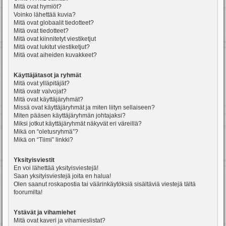
Mitä ovat hymiöt?
Voinko lähettää kuvia?
Mitä ovat globaalit tiedotteet?
Mitä ovat tiedotteet?
Mitä ovat kiinnitetyt viestiketjut
Mitä ovat lukitut viestiketjut?
Mitä ovat aiheiden kuvakkeet?
Käyttäjätasot ja ryhmät
Mitä ovat ylläpitäjät?
Mitä ovatr valvojat?
Mitä ovat käyttäjäryhmät?
Missä ovat käyttäjäryhmät ja miten liityn sellaiseen?
Miten pääsen käyttäjäryhmän johtajaksi?
Miksi jotkut käyttäjäryhmät näkyvät eri väreillä?
Mikä on “oletusryhmä”?
Mikä on “Tiimi” linkki?
Yksityisviestit
En voi lähettää yksityisviestejä!
Saan yksityisviestejä joita en halua!
Olen saanut roskapostia tai väärinkäytöksiä sisältäviä viestejä tältä
foorumilta!
Ystävät ja vihamiehet
Mitä ovat kaveri ja vihamieslistat?