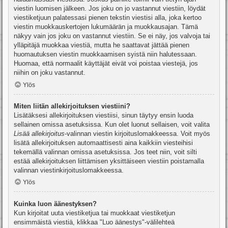
viestin luomisen jälkeen. Jos joku on jo vastannut viestiin, löydät
viestiketjuun palatessasi pienen tekstin viestisi alla, joka kertoo
viestin muokkauskertojen lukumäärän ja muokkausajan. Tämä
näkyy vain jos joku on vastannut viestiin. Se ei näy, jos valvoja tai
ylläpitäjä muokkaa viestiä, mutta he saattavat jättää pienen
huomautuksen viestin muokkaamisen syistä niin halutessaan.
Huomaa, että normaalit käyttäjät eivät voi poistaa viestejä, jos
niihin on joku vastannut.
Ylös
Miten liitän allekirjoituksen viestiini?
Lisätäksesi allekirjoituksen viestiisi, sinun täytyy ensin luoda
sellainen omissa asetuksissa. Kun olet luonut sellaisen, voit valita
Lisää allekirjoitus
-valinnan viestin kirjoituslomakkeessa. Voit myös
lisätä allekirjoituksen automaattisesti aina kaikkiin viesteihisi
tekemällä valinnan omissa asetuksissa. Jos teet niin, voit silti
estää allekirjoituksen liittämisen yksittäiseen viestiin poistamalla
valinnan viestinkirjoituslomakkeessa.
Ylös
Kuinka luon äänestyksen?
Kun kirjoitat uuta viestiketjua tai muokkaat viestiketjun
ensimmäistä viestiä, klikkaa "Luo äänestys"-välilehteä