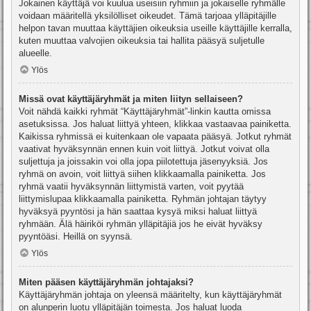
Jokainen käyttäjä voi kuulua useisiin ryhmiin ja jokaiselle ryhmälle
voidaan määritellä yksilölliset oikeudet. Tämä tarjoaa ylläpitäjille
helpon tavan muuttaa käyttäjien oikeuksia useille käyttäjille kerralla,
kuten muuttaa valvojien oikeuksia tai hallita pääsyä suljetulle
alueelle.
Ylös
Missä ovat käyttäjäryhmät ja miten liityn sellaiseen?
Voit nähdä kaikki ryhmät “Käyttäjäryhmät”-linkin kautta omissa
asetuksissa. Jos haluat liittyä yhteen, klikkaa vastaavaa painiketta.
Kaikissa ryhmissä ei kuitenkaan ole vapaata pääsyä. Jotkut ryhmät
vaativat hyväksynnän ennen kuin voit liittyä. Jotkut voivat olla
suljettuja ja joissakin voi olla jopa piilotettuja jäsenyyksiä. Jos
ryhmä on avoin, voit liittyä siihen klikkaamalla painiketta. Jos
ryhmä vaatii hyväksynnän liittymistä varten, voit pyytää
liittymislupaa klikkaamalla painiketta. Ryhmän johtajan täytyy
hyväksyä pyyntösi ja hän saattaa kysyä miksi haluat liittyä
ryhmään. Älä häiriköi ryhmän ylläpitäjiä jos he eivät hyväksy
pyyntöäsi. Heillä on syynsä.
Ylös
Miten pääsen käyttäjäryhmän johtajaksi?
Käyttäjäryhmän johtaja on yleensä määritelty, kun käyttäjäryhmät
on alunperin luotu ylläpitäjän toimesta. Jos haluat luoda