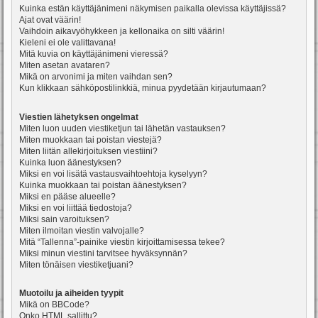
Kuinka estän käyttäjänimeni näkymisen paikalla olevissa käyttäjissä?
Ajat ovat väärin!
Vaihdoin aikavyöhykkeen ja kellonaika on silti väärin!
Kieleni ei ole valittavana!
Mitä kuvia on käyttäjänimeni vieressä?
Miten asetan avataren?
Mikä on arvonimi ja miten vaihdan sen?
Kun klikkaan sähköpostilinkkiä, minua pyydetään kirjautumaan?
Viestien lähetyksen ongelmat
Miten luon uuden viestiketjun tai lähetän vastauksen?
Miten muokkaan tai poistan viestejä?
Miten liitän allekirjoituksen viestiini?
Kuinka luon äänestyksen?
Miksi en voi lisätä vastausvaihtoehtoja kyselyyn?
Kuinka muokkaan tai poistan äänestyksen?
Miksi en pääse alueelle?
Miksi en voi liittää tiedostoja?
Miksi sain varoituksen?
Miten ilmoitan viestin valvojalle?
Mitä “Tallenna”-painike viestin kirjoittamisessa tekee?
Miksi minun viestini tarvitsee hyväksynnän?
Miten tönäisen viestiketjuani?
Muotoilu ja aiheiden tyypit
Mikä on BBCode?
Onko HTML sallittu?