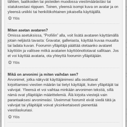
tähtien, laatikoiden tai pisteiden muodossa viestimäärästäsi tai
statuksestasi riippuen. Toinen, yleensä isompi kuva on avatar ja on
yleensä uniikki tai henkilökohtainen jokaisella käyttäjällä.
Ylös
Miten asetan avataren?
Omissa asetuksissa, “Profiilin” alla, voit lisätä avataren käyttämällä
jotain neljästä tavasta: Gravatar, galleriasta, käyttää kuvaa muualta
tai ladata kuvan. Foorumin ylläpitäjä päättää otetaanko avataret
käyttöön ja valitsee mitkä avatarien käyttöönottotavat sallitaan. Jos
et voi käyttää avataria, ota yhteyttä foorumin ylläpitäjään.
Ylös
Mikä on arvonimi ja miten vaihdan sen?
Arvonimet, jotka näkyvät käyttäjänimesi alla osoittavat
kirjoittamiesi viestien määrän tai tietyt käyttäjät, kuten ylläpitäjät tai
valvojat. Yleensä et voi vaihtaa minkään arvonimen tekstiä, sillä
nämä ovat ylläpitäjän määrittelemiä. Älä kirjoita viestejä vain
parantaaksesi arvonimeäsi. Useimmat foorumit eivät siedä tätä ja
valvojat tai ylläpitäjät voivat yksinkertaisesti pienentää
viestilaskuriasi.
Ylös