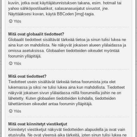
kuviin, jotka ovat käyttäjätunnistuksen takana, esim. hotmail tai
yahoo sähköpostilaatikot, salasanasuojatut sivustot, jne.
Näyttääksesi kuvan, käytä BBCoden [img]-tagia.
Ylös
Mitä ovat globaalit tiedotteet?
Globaalit tiedotteet sisältävät tärkeää tietoa ja sinun tulisi lukea ne
aina kun on mahdolista. Ne näkyvät jokaisen alueen ylälaidassa ja
omissa asetuksissa. Globaalien tiedotteiden oikeudet myöntää
foorumin ylläpitäjä.
Ylös
Mitä ovat tiedotteet?
Tiedotteet usein sisältävät tärkeää tietoa foorumista jota olet
lukemassa ja siksi ne tulisi lukea aina kun mahdollista. Tiedotteet
näkyvät jokaisen sivun ylälaidassa niillä foorumeilla joihin ne on
lähetetty. Kuten globaalien tiedotteiden kohdalla, tiedotteiden
lähettämisen oikeudet antaa foorumin ylläpitäjä.
Ylös
Mitä ovat kiinnitetyt viestiketjut
Kiinnitetyt viestiketjut näkyvät tiedotteiden alapuolella ja ovat vain
etusivulla. Ne ovat yleensä aika tärkeitä, joten sinun tulisi lukea ne