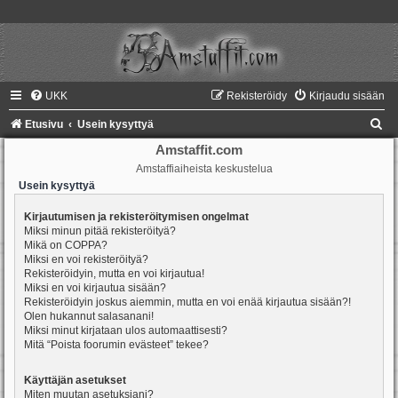
UKK
Rekisteröidy
Kirjaudu sisään
E
Etusivu
Usein kysyttyä
t
Amstaffit.com
Amstaffiaiheista keskustelua
s
Usein kysyttyä
i
Kirjautumisen ja rekisteröitymisen ongelmat
Miksi minun pitää rekisteröityä?
Mikä on COPPA?
Miksi en voi rekisteröityä?
Rekisteröidyin, mutta en voi kirjautua!
Miksi en voi kirjautua sisään?
Rekisteröidyin joskus aiemmin, mutta en voi enää kirjautua sisään?!
Olen hukannut salasanani!
Miksi minut kirjataan ulos automaattisesti?
Mitä “Poista foorumin evästeet” tekee?
Käyttäjän asetukset
Miten muutan asetuksiani?