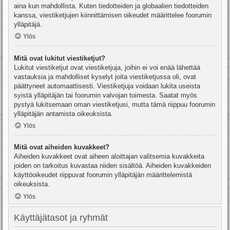
aina kun mahdollista. Kuten tiedotteiden ja globaalien tiedotteiden
kanssa, viestiketjujen kiinnittämisen oikeudet määrittelee foorumin
ylläpitäjä.
Ylös
Mitä ovat lukitut viestiketjut?
Lukitut viestiketjut ovat viestiketjuja, joihin ei voi enää lähettää
vastauksia ja mahdolliset kyselyt joita viestiketjussa oli, ovat
päättyneet automaattisesti. Viestiketjuja voidaan lukita useista
syistä ylläpitäjän tai foorumin valvojan toimesta. Saatat myös
pystyä lukitsemaan oman viestiketjusi, mutta tämä riippuu foorumin
ylläpitäjän antamista oikeuksista.
Ylös
Mitä ovat aiheiden kuvakkeet?
Aiheiden kuvakkeet ovat aiheen aloittajan valitsemia kuvakkeita
joiden on tarkoitus kuvastaa niiden sisältöä. Aiheiden kuvakkeiden
käyttöoikeudet riippuvat foorumin ylläpitäjän määrittelemistä
oikeuksista.
Ylös
Käyttäjätasot ja ryhmät