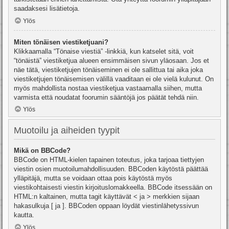
saadaksesi lisätietoja.
Ylös
Miten tönäisen viestiketjuani?
Klikkaamalla “Tönaise viestiä” -linkkiä, kun katselet sitä, voit
“tönäistä” viestiketjua alueen ensimmäisen sivun yläosaan. Jos et
näe tätä, viestiketjujen tönäiseminen ei ole sallittua tai aika joka
viestiketjujen tönäisemisen välillä vaaditaan ei ole vielä kulunut. On
myös mahdollista nostaa viestiketjua vastaamalla siihen, mutta
varmista että noudatat foorumin sääntöjä jos päätät tehdä niin.
Ylös
Muotoilu ja aiheiden tyypit
Mikä on BBCode?
BBCode on HTML-kielen tapainen toteutus, joka tarjoaa tiettyjen
viestin osien muotoilumahdollisuuden. BBCoden käytöstä päättää
ylläpitäjä, mutta se voidaan ottaa pois käytöstä myös
viestikohtaisesti viestin kirjoituslomakkeella. BBCode itsessään on
HTML:n kaltainen, mutta tagit käyttävät < ja > merkkien sijaan
hakasulkuja [ ja ]. BBCoden oppaan löydät viestinlähetyssivun
kautta.
Ylös