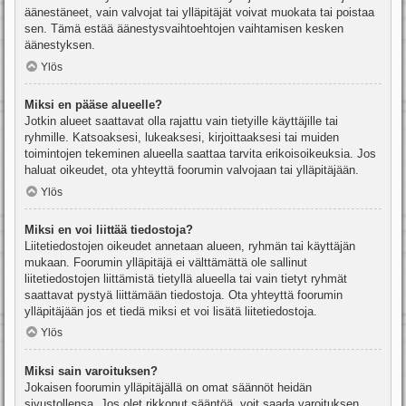
äänestäneet, vain valvojat tai ylläpitäjät voivat muokata tai poistaa
sen. Tämä estää äänestysvaihtoehtojen vaihtamisen kesken
äänestyksen.
Ylös
Miksi en pääse alueelle?
Jotkin alueet saattavat olla rajattu vain tietyille käyttäjille tai
ryhmille. Katsoaksesi, lukeaksesi, kirjoittaaksesi tai muiden
toimintojen tekeminen alueella saattaa tarvita erikoisoikeuksia. Jos
haluat oikeudet, ota yhteyttä foorumin valvojaan tai ylläpitäjään.
Ylös
Miksi en voi liittää tiedostoja?
Liitetiedostojen oikeudet annetaan alueen, ryhmän tai käyttäjän
mukaan. Foorumin ylläpitäjä ei välttämättä ole sallinut
liitetiedostojen liittämistä tietyllä alueella tai vain tietyt ryhmät
saattavat pystyä liittämään tiedostoja. Ota yhteyttä foorumin
ylläpitäjään jos et tiedä miksi et voi lisätä liitetiedostoja.
Ylös
Miksi sain varoituksen?
Jokaisen foorumin ylläpitäjällä on omat säännöt heidän
sivustollensa. Jos olet rikkonut sääntöä, voit saada varoituksen.