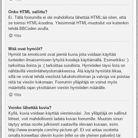
Onko HTML sallittu?
Ei. Tällä foorumilla ei ole mahdollista lähettää HTML:ää siten, että
se toimisi HTML-koodina. Yleisimmät HTML-muotoilut voi kuitenkin
tehdä BBCoden avulla.
Ylös
Mitä ovat hymiöt?
Hymiöt tai emoticonit ovat pieniä kuvia joita voidaan käyttää
tunteiden ilmaisemiseen lyhyitä koodeja käyttämällä. Esimerkiksi :)
tarkoittaa iloista ja :( tarkoittaa surullista. Hymiöiden täysi lista on
nähtävillä viestinlähetyslomakkeessa. Älä käytä hymiöitä liikaa,
sillä ne voivat tehdä viestistä lukukelvottoman ja valvoja voi poistaa
niitä tai viestin kokonaan. Foorumin ylläpitäjä on voinut myös
määritellä rajan yksittäisen viestin hymiöiden määrälle.
Ylös
Voinko lähettää kuvia?
Kyllä, kuvia voidaan käyttää viesteissäsi. Jos ylläpitäjä on sallinut
liitteet, voit mahdollisesti ladata kuvan foorumille. Muutoin sinun
täytyy antaa osoite julkisesti saatavilla olevaan kuvaan, esim.
http://www.example.com/my-picture.gif. Et voi antaa osoitetta
omalla koneellasi oleviin kuviin (ellei se ole yleinen palvelin) tai