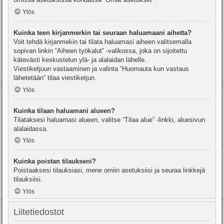
Ylös
Kuinka teen kirjanmerkin tai seuraan haluamaani aihetta?
Voit tehdä kirjanmekin tai tilata haluamasi aiheen valitsemalla
sopivan linkin “Aiheen työkalut” -valikossa, joka on sijoitettu
kätevästi keskustelun ylä- ja alalaidan lähelle.
Viestiketjuun vastaaminen ja valinta “Huomauta kun vastaus
lähetetään” tilaa viestiketjun.
Ylös
Kuinka tilaan haluamani alueen?
Tilataksesi haluamasi alueen, valitse “Tilaa alue” -linkki, aluesivun
alalaidassa.
Ylös
Kuinka poistan tilaukseni?
Poistaaksesi tilauksiasi, mene omiin asetuksiisi ja seuraa linkkejä
tilauksiisi.
Ylös
Liitetiedostot