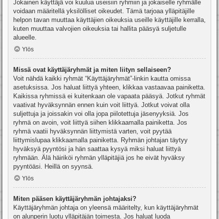
Jokainen käyttäjä voi kuulua useisiin ryhmiin ja jokaiselle ryhmälle
voidaan määritellä yksilölliset oikeudet. Tämä tarjoaa ylläpitäjille
helpon tavan muuttaa käyttäjien oikeuksia useille käyttäjille kerralla,
kuten muuttaa valvojien oikeuksia tai hallita pääsyä suljetulle
alueelle.
Ylös
Missä ovat käyttäjäryhmät ja miten liityn sellaiseen?
Voit nähdä kaikki ryhmät “Käyttäjäryhmät”-linkin kautta omissa
asetuksissa. Jos haluat liittyä yhteen, klikkaa vastaavaa painiketta.
Kaikissa ryhmissä ei kuitenkaan ole vapaata pääsyä. Jotkut ryhmät
vaativat hyväksynnän ennen kuin voit liittyä. Jotkut voivat olla
suljettuja ja joissakin voi olla jopa piilotettuja jäsenyyksiä. Jos
ryhmä on avoin, voit liittyä siihen klikkaamalla painiketta. Jos
ryhmä vaatii hyväksynnän liittymistä varten, voit pyytää
liittymislupaa klikkaamalla painiketta. Ryhmän johtajan täytyy
hyväksyä pyyntösi ja hän saattaa kysyä miksi haluat liittyä
ryhmään. Älä häiriköi ryhmän ylläpitäjiä jos he eivät hyväksy
pyyntöäsi. Heillä on syynsä.
Ylös
Miten pääsen käyttäjäryhmän johtajaksi?
Käyttäjäryhmän johtaja on yleensä määritelty, kun käyttäjäryhmät
on alunperin luotu ylläpitäjän toimesta. Jos haluat luoda