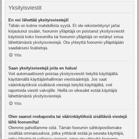
Yksityisviestit
En voi lähettää yksityisviestejä!
Tähän on kolme mahdollista syytä. Et ole rekisteröitynyt ja/tai
kirjautunut sisään, foorumin ylläpitäjä on poistanut yksityisviestit
käytöstä koko foorumilta tai foorumin ylläpitäjä on estänyt sinua
lähettämästä yksityisviestejä. Ota yhteyttä foorumin ylläpitäjään
saadaksesi lisätietoja.
Ylös
Saan yksityisviestejä joita en halua!
Voit automaattisesti poistaa yksityisviestit tietyltä käyttäjältä
käyttämällä käyttäjänhallinnan viestisääntöjä. Jos saat
väärinkäytöksiä sisältäviä viestejä tietyltä käyttäjältä, voit
raportoida viestit valvojille. Heillä on oikeudet estää käyttäjiä
lähettämästä yksityisviestejä.
Ylös
Olen saanut roskapostia tai väärinkäytöksiä sisältäviä viestejä
tältä foorumilta!
Olemme pahoillamme siitä. Tämän foorumin sähköpostilomake
sisältää ominaisuuksia, jotka yrittävät estää ja seurata käyttäjiä,
jotka lähettävät sellaisia viestejä, joten ota yhteyttä foorumin