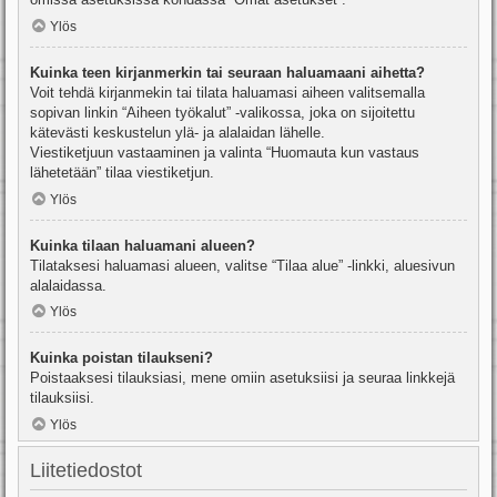
Ylös
Kuinka teen kirjanmerkin tai seuraan haluamaani aihetta?
Voit tehdä kirjanmekin tai tilata haluamasi aiheen valitsemalla
sopivan linkin “Aiheen työkalut” -valikossa, joka on sijoitettu
kätevästi keskustelun ylä- ja alalaidan lähelle.
Viestiketjuun vastaaminen ja valinta “Huomauta kun vastaus
lähetetään” tilaa viestiketjun.
Ylös
Kuinka tilaan haluamani alueen?
Tilataksesi haluamasi alueen, valitse “Tilaa alue” -linkki, aluesivun
alalaidassa.
Ylös
Kuinka poistan tilaukseni?
Poistaaksesi tilauksiasi, mene omiin asetuksiisi ja seuraa linkkejä
tilauksiisi.
Ylös
Liitetiedostot