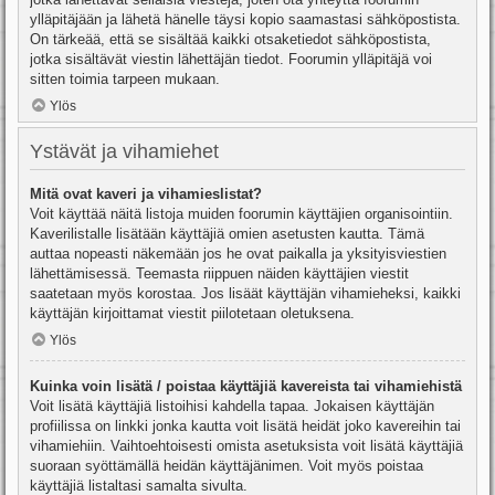
ylläpitäjään ja lähetä hänelle täysi kopio saamastasi sähköpostista.
On tärkeää, että se sisältää kaikki otsaketiedot sähköpostista,
jotka sisältävät viestin lähettäjän tiedot. Foorumin ylläpitäjä voi
sitten toimia tarpeen mukaan.
Ylös
Ystävät ja vihamiehet
Mitä ovat kaveri ja vihamieslistat?
Voit käyttää näitä listoja muiden foorumin käyttäjien organisointiin.
Kaverilistalle lisätään käyttäjiä omien asetusten kautta. Tämä
auttaa nopeasti näkemään jos he ovat paikalla ja yksityisviestien
lähettämisessä. Teemasta riippuen näiden käyttäjien viestit
saatetaan myös korostaa. Jos lisäät käyttäjän vihamieheksi, kaikki
käyttäjän kirjoittamat viestit piilotetaan oletuksena.
Ylös
Kuinka voin lisätä / poistaa käyttäjiä kavereista tai vihamiehistä
Voit lisätä käyttäjiä listoihisi kahdella tapaa. Jokaisen käyttäjän
profiilissa on linkki jonka kautta voit lisätä heidät joko kavereihin tai
vihamiehiin. Vaihtoehtoisesti omista asetuksista voit lisätä käyttäjiä
suoraan syöttämällä heidän käyttäjänimen. Voit myös poistaa
käyttäjiä listaltasi samalta sivulta.