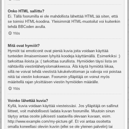
Onko HTML sallittu?
Ei. Tällä foorumilla ei ole mahdollista lähettää HTML:ää siten, että
se toimisi HTML-koodina. Yleisimmät HTML-muotoilut voi kuitenkin
tehdä BBCoden avulla.
Ylös
Mitä ovat hymiöt?
Hymiöt tai emoticonit ovat pieniä kuvia joita voidaan käyttää
tunteiden ilmaisemiseen lyhyitä koodeja käyttämällä. Esimerkiksi :)
tarkoittaa iloista ja :( tarkoittaa surullista. Hymiöiden täysi lista on
nähtävillä viestinlähetyslomakkeessa. Älä käytä hymiöitä liikaa,
sillä ne voivat tehdä viestistä lukukelvottoman ja valvoja voi poistaa
niitä tai viestin kokonaan. Foorumin ylläpitäjä on voinut myös
määritellä rajan yksittäisen viestin hymiöiden määrälle.
Ylös
Voinko lähettää kuvia?
Kyllä, kuvia voidaan käyttää viesteissäsi. Jos ylläpitäjä on sallinut
liitteet, voit mahdollisesti ladata kuvan foorumille. Muutoin sinun
täytyy antaa osoite julkisesti saatavilla olevaan kuvaan, esim.
http://www.example.com/my-picture.gif. Et voi antaa osoitetta
omalla koneellasi oleviin kuviin (ellei se ole yleinen palvelin) tai