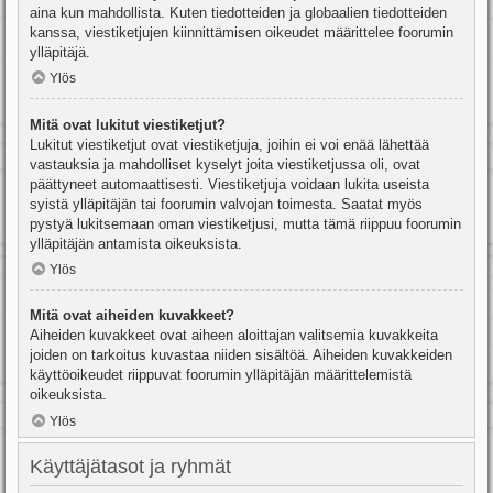
aina kun mahdollista. Kuten tiedotteiden ja globaalien tiedotteiden
kanssa, viestiketjujen kiinnittämisen oikeudet määrittelee foorumin
ylläpitäjä.
Ylös
Mitä ovat lukitut viestiketjut?
Lukitut viestiketjut ovat viestiketjuja, joihin ei voi enää lähettää
vastauksia ja mahdolliset kyselyt joita viestiketjussa oli, ovat
päättyneet automaattisesti. Viestiketjuja voidaan lukita useista
syistä ylläpitäjän tai foorumin valvojan toimesta. Saatat myös
pystyä lukitsemaan oman viestiketjusi, mutta tämä riippuu foorumin
ylläpitäjän antamista oikeuksista.
Ylös
Mitä ovat aiheiden kuvakkeet?
Aiheiden kuvakkeet ovat aiheen aloittajan valitsemia kuvakkeita
joiden on tarkoitus kuvastaa niiden sisältöä. Aiheiden kuvakkeiden
käyttöoikeudet riippuvat foorumin ylläpitäjän määrittelemistä
oikeuksista.
Ylös
Käyttäjätasot ja ryhmät