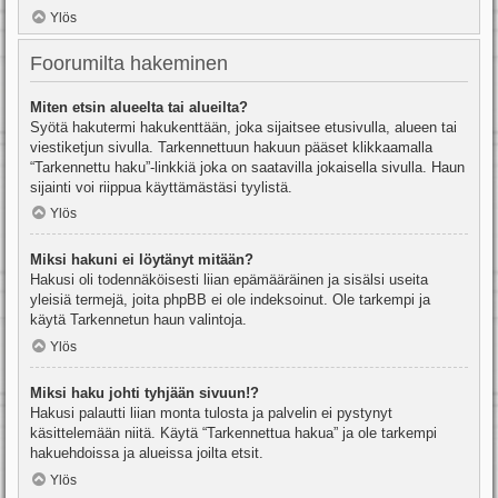
Ylös
Foorumilta hakeminen
Miten etsin alueelta tai alueilta?
Syötä hakutermi hakukenttään, joka sijaitsee etusivulla, alueen tai
viestiketjun sivulla. Tarkennettuun hakuun pääset klikkaamalla
“Tarkennettu haku”-linkkiä joka on saatavilla jokaisella sivulla. Haun
sijainti voi riippua käyttämästäsi tyylistä.
Ylös
Miksi hakuni ei löytänyt mitään?
Hakusi oli todennäköisesti liian epämääräinen ja sisälsi useita
yleisiä termejä, joita phpBB ei ole indeksoinut. Ole tarkempi ja
käytä Tarkennetun haun valintoja.
Ylös
Miksi haku johti tyhjään sivuun!?
Hakusi palautti liian monta tulosta ja palvelin ei pystynyt
käsittelemään niitä. Käytä “Tarkennettua hakua” ja ole tarkempi
hakuehdoissa ja alueissa joilta etsit.
Ylös