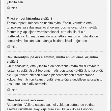
ylläpitäjään.
Ylös
Miksi en voi kirjautua sisään?
Tämän tapahtumiseen on useita syitä. Ensin, varmista että
tunnuksesi ja salasanasi ovat oikein. Jos ne ovat, ota yhteyttä
foorumin ylläpitäjään varmistaaksesi, että sinulla ei ole
porttikieltoja. On myös mahdollista, että sivuston omistajalla on
asetusvirhe heidän päässään ja heidän pitäisi korjata se.
Ylös
Rekisteröidyin joskus aiemmin, mutta en voi enää kirjautua
sisään?!
On mahdollista, että ylläpitäjä on poistanut käyttäjätilisi käytöstä
jostain syystä. Useat foorumit myös poistavat käyttäjiä, jotka eivät
ole kirjoittaneet pitkään aikaan pienentääkseen tietokantansa
kokoa. Jos näin on käynyt, yritä rekisteröityä uudelleen ja osallistu
keskusteluun aktiivisemmin.
Ylös
Olen hukannut salasanani!
Älä panikoi! Vaikka salasanaasi ei voida palauttaa, se voidaan
asettaa uudelleen. Käy kirjautumissivulla ja klikkaa
Unohdin