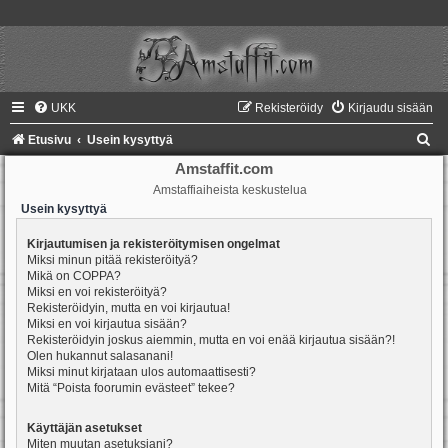
UKK
Rekisteröidy
Kirjaudu sisään
E
Etusivu
Usein kysyttyä
t
Amstaffit.com
Amstaffiaiheista keskustelua
s
Usein kysyttyä
i
Kirjautumisen ja rekisteröitymisen ongelmat
Miksi minun pitää rekisteröityä?
Mikä on COPPA?
Miksi en voi rekisteröityä?
Rekisteröidyin, mutta en voi kirjautua!
Miksi en voi kirjautua sisään?
Rekisteröidyin joskus aiemmin, mutta en voi enää kirjautua sisään?!
Olen hukannut salasanani!
Miksi minut kirjataan ulos automaattisesti?
Mitä “Poista foorumin evästeet” tekee?
Käyttäjän asetukset
Miten muutan asetuksiani?