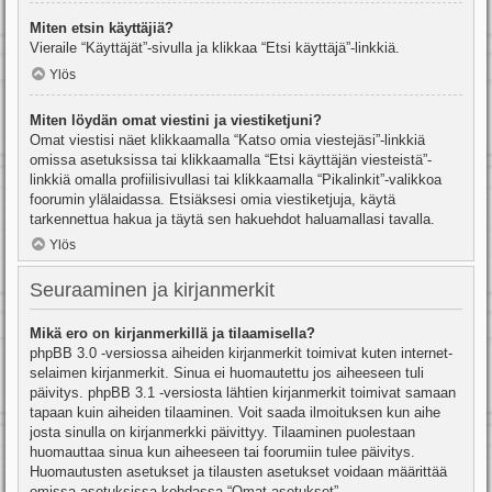
Miten etsin käyttäjiä?
Vieraile “Käyttäjät”-sivulla ja klikkaa “Etsi käyttäjä”-linkkiä.
Ylös
Miten löydän omat viestini ja viestiketjuni?
Omat viestisi näet klikkaamalla “Katso omia viestejäsi”-linkkiä
omissa asetuksissa tai klikkaamalla “Etsi käyttäjän viesteistä”-
linkkiä omalla profiilisivullasi tai klikkaamalla “Pikalinkit”-valikkoa
foorumin ylälaidassa. Etsiäksesi omia viestiketjuja, käytä
tarkennettua hakua ja täytä sen hakuehdot haluamallasi tavalla.
Ylös
Seuraaminen ja kirjanmerkit
Mikä ero on kirjanmerkillä ja tilaamisella?
phpBB 3.0 -versiossa aiheiden kirjanmerkit toimivat kuten internet-
selaimen kirjanmerkit. Sinua ei huomautettu jos aiheeseen tuli
päivitys. phpBB 3.1 -versiosta lähtien kirjanmerkit toimivat samaan
tapaan kuin aiheiden tilaaminen. Voit saada ilmoituksen kun aihe
josta sinulla on kirjanmerkki päivittyy. Tilaaminen puolestaan
huomauttaa sinua kun aiheeseen tai foorumiin tulee päivitys.
Huomautusten asetukset ja tilausten asetukset voidaan määrittää
omissa asetuksissa kohdassa “Omat asetukset”.