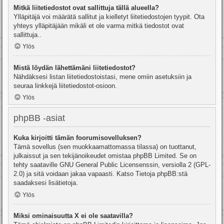
Mitkä liitetiedostot ovat sallittuja tällä alueella?
Ylläpitäjä voi määrätä sallitut ja kielletyt liitetiedostojen tyypit. Ota
yhteys ylläpitäjään mikäli et ole varma mitkä tiedostot ovat
sallittuja..
Ylös
Mistä löydän lähettämäni liitetiedostot?
Nähdäksesi listan liitetiedostoistasi, mene omiin asetuksiin ja
seuraa linkkejä liitetiedostot-osioon.
Ylös
phpBB -asiat
Kuka kirjoitti tämän foorumisovelluksen?
Tämä sovellus (sen muokkaamattomassa tilassa) on tuottanut,
julkaissut ja sen tekijänoikeudet omistaa
phpBB Limited
. Se on
tehty saataville GNU General Public Licensenssin, versiolla 2 (GPL-
2.0) ja sitä voidaan jakaa vapaasti. Katso
Tietoja phpBB:stä
saadaksesi lisätietoja.
Ylös
Miksi ominaisuutta X ei ole saatavilla?