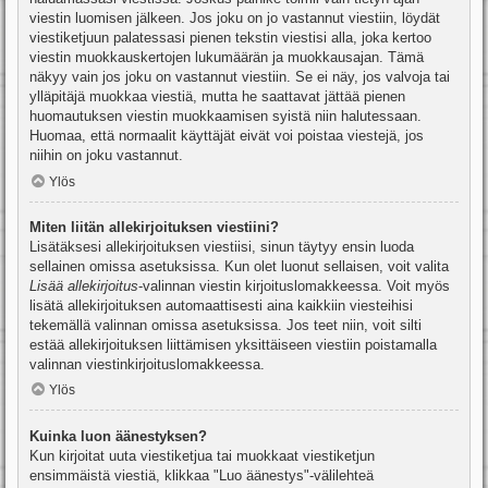
viestin luomisen jälkeen. Jos joku on jo vastannut viestiin, löydät
viestiketjuun palatessasi pienen tekstin viestisi alla, joka kertoo
viestin muokkauskertojen lukumäärän ja muokkausajan. Tämä
näkyy vain jos joku on vastannut viestiin. Se ei näy, jos valvoja tai
ylläpitäjä muokkaa viestiä, mutta he saattavat jättää pienen
huomautuksen viestin muokkaamisen syistä niin halutessaan.
Huomaa, että normaalit käyttäjät eivät voi poistaa viestejä, jos
niihin on joku vastannut.
Ylös
Miten liitän allekirjoituksen viestiini?
Lisätäksesi allekirjoituksen viestiisi, sinun täytyy ensin luoda
sellainen omissa asetuksissa. Kun olet luonut sellaisen, voit valita
Lisää allekirjoitus
-valinnan viestin kirjoituslomakkeessa. Voit myös
lisätä allekirjoituksen automaattisesti aina kaikkiin viesteihisi
tekemällä valinnan omissa asetuksissa. Jos teet niin, voit silti
estää allekirjoituksen liittämisen yksittäiseen viestiin poistamalla
valinnan viestinkirjoituslomakkeessa.
Ylös
Kuinka luon äänestyksen?
Kun kirjoitat uuta viestiketjua tai muokkaat viestiketjun
ensimmäistä viestiä, klikkaa "Luo äänestys"-välilehteä