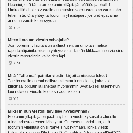
Huomioi, että tämä on foorumin ylläpitäjän päätös ja phpBB
Limitedillä ei ole sivustolla annettavien varoitusten kanssa mitään
tekemistä. Ota yhteyttä foorumin ylläpitäjään, jos olet epävarma
annetun varoituksen syystä.
Ylös
Miten ilmoitan viestin valvojalle?
Jos foorumin ylläpitäjä on sallinut sen, sinun pitäisi nähdä
raportointipainike viestin yhteydessä. Tämän klikkaaminen vie sinut
viestin raportoinnin vaiheiden läpi.
Ylös
Mitä “Tallenna”-painike viestin kirjoittamisessa tekee?
Tämän avulla on mahdollista tallentaa luonnoksia, jotka voit
kirjoittaa loppuun ja lähettää myöhemmin. Avataksesi tallennetun
luonnoksen, vieraile komissa asetuksissa.
Ylös
Miksi minun viestini tarvitsee hyväksynnän?
Foorumin ylläpitäjä on päättänyt, että viestit kyseiselle alueelle
tulee tarkastaa ennen lähetystä. On myös mahdollista, että
foorumin ylläpitäjä on siirtänyt sinut ryhmään, jonka viestit
tarkistetaan ennen lähettämistä. Ota yhteyttä foorumin ylläpitäjään