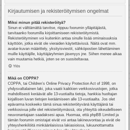
Kirjautumisen ja rekisteröitymisen ongelmat
Miksi minun pitää rekisteröityä?
Sinun ei välttämättä tarvitse, riippuu foorumin ylläpitäjästä,
tarvitaanko foorumilla kirjoittamiseen rekisteröitymistä.
Rekisteröityminen voi kuitenkin antaa sinulle lisää ominaisuuksia
käyttöön, jotka eivät ole vieraiden käytettävissä. Näitä ovat mm.
avatar-kuvan määrittely, yksityisviestit, sähköpostien lähettäminen
muille käyttäjille, käyttäjäryhmien jäsenyys jne. Siihen menee aikaa
vain muutamia hetkiä, joten se on suositeltavaa.
Ylös
Mikä on COPPA?
COPPA, tai Children’s Online Privacy Protection Act of 1998, on
yhdysvaltalainen laki, joka vaatii kaikkien verkkosivustojen, jotka
mahdollisesti keräävät alle 13-vuotiailta tietoja, hankkia huoltajan
kirjallisen luvan tietojen keräämiseen alle 13-vuotiaalta. Jos olet
epävarma koskeeko tämä sinua rekisteröityvänä käyttäjänä tai
verkkosivua jolle olet rekisteröitymässä, ota yhteyttä oikeudelliseen
neuvonantajaan saadaksesi apua. Huomaa, että phpBB Limited ja
tämän foorumin omistajat eivät voi antaa lakineuvontaa ja eivät ole
yhteyshenkilöitä minkäänlaisissa lakiasioissa, lukuunottamatta