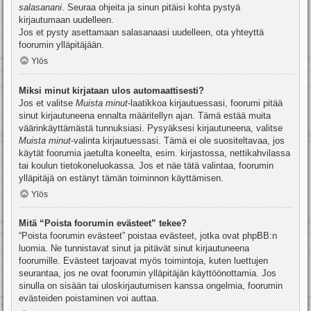
salasanani
. Seuraa ohjeita ja sinun pitäisi kohta pystyä
kirjautumaan uudelleen.
Jos et pysty asettamaan salasanaasi uudelleen, ota yhteyttä
foorumin ylläpitäjään.
Ylös
Miksi minut kirjataan ulos automaattisesti?
Jos et valitse
Muista minut
-laatikkoa kirjautuessasi, foorumi pitää
sinut kirjautuneena ennalta määritellyn ajan. Tämä estää muita
väärinkäyttämästä tunnuksiasi. Pysyäksesi kirjautuneena, valitse
Muista minut
-valinta kirjautuessasi. Tämä ei ole suositeltavaa, jos
käytät foorumia jaetulta koneelta, esim. kirjastossa, nettikahvilassa
tai koulun tietokoneluokassa. Jos et näe tätä valintaa, foorumin
ylläpitäjä on estänyt tämän toiminnon käyttämisen.
Ylös
Mitä “Poista foorumin evästeet” tekee?
“Poista foorumin evästeet” poistaa evästeet, jotka ovat phpBB:n
luomia. Ne tunnistavat sinut ja pitävät sinut kirjautuneena
foorumille. Evästeet tarjoavat myös toimintoja, kuten luettujen
seurantaa, jos ne ovat foorumin ylläpitäjän käyttöönottamia. Jos
sinulla on sisään tai uloskirjautumisen kanssa ongelmia, foorumin
evästeiden poistaminen voi auttaa.