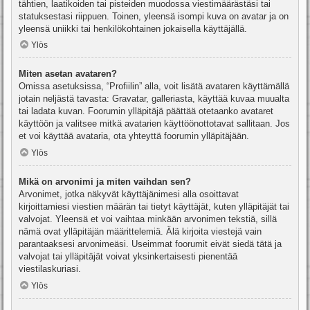
tähtien, laatikoiden tai pisteiden muodossa viestimäärästäsi tai
statuksestasi riippuen. Toinen, yleensä isompi kuva on avatar ja on
yleensä uniikki tai henkilökohtainen jokaisella käyttäjällä.
Ylös
Miten asetan avataren?
Omissa asetuksissa, “Profiilin” alla, voit lisätä avataren käyttämällä
jotain neljästä tavasta: Gravatar, galleriasta, käyttää kuvaa muualta
tai ladata kuvan. Foorumin ylläpitäjä päättää otetaanko avataret
käyttöön ja valitsee mitkä avatarien käyttöönottotavat sallitaan. Jos
et voi käyttää avataria, ota yhteyttä foorumin ylläpitäjään.
Ylös
Mikä on arvonimi ja miten vaihdan sen?
Arvonimet, jotka näkyvät käyttäjänimesi alla osoittavat
kirjoittamiesi viestien määrän tai tietyt käyttäjät, kuten ylläpitäjät tai
valvojat. Yleensä et voi vaihtaa minkään arvonimen tekstiä, sillä
nämä ovat ylläpitäjän määrittelemiä. Älä kirjoita viestejä vain
parantaaksesi arvonimeäsi. Useimmat foorumit eivät siedä tätä ja
valvojat tai ylläpitäjät voivat yksinkertaisesti pienentää
viestilaskuriasi.
Ylös