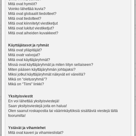
Mitä ovat hymiöt?
Voinko lähettää kuvia?
Mitä ovat globaalit tiedotteet?
Mitä ovat tiedotteet?
Mitä ovat kiinnitetyt viestiketjut
Mitä ovat lukitut viestiketjut?
Mitä ovat aiheiden kuvakkeet?
Käyttäjätasot ja ryhmät
Mitä ovat ylläpitäjät?
Mitä ovatr valvojat?
Mitä ovat käyttäjäryhmät?
Missä ovat käyttäjäryhmät ja miten liityn sellaiseen?
Miten pääsen käyttäjäryhmän johtajaksi?
Miksi jotkut käyttäjäryhmät näkyvät eri väreillä?
Mikä on “oletusryhmä”?
Mikä on “Tiimi” linkki?
Yksityisviestit
En voi lähettää yksityisviestejä!
Saan yksityisviestejä joita en halua!
Olen saanut roskapostia tai väärinkäytöksiä sisältäviä viestejä tältä
foorumilta!
Ystävät ja vihamiehet
Mitä ovat kaveri ja vihamieslistat?