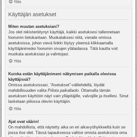
Ylös
Käyttäjän asetukset
Miten muutan asetuksiani?
Jos olet rekisteröitynyt käyttäjä, kaikki asetuksesi tallennetaan
foorumin tietokantaan. Muokataksesi niitä, vieraile omissa
asetuksissa, johon vievä linkki löytyy yleensä klikkaamalla
käyttäjänimeäsi foorumin sivujen ylälaidassa. Tätä kautta voit
muokata asetuksiasi ja valintojasi.
Ylös
Kuinka estän käyttäjänimeni näkymisen paikalla olevissa
käyttäjissä?
Omissa asetuksissasi, “Asetukset”-välilehdellä, löydät
mahdollisuuden valita
Piilota paikallaolo
. Ottamalla tämän
asetuksen käyttöön näyt vain ylläpitäjille, valvojille ja itsellesi. Sinut
lasketaan piilossa oleviin käyttäjiin.
Ylös
Ajat ovat väärin!
On mahdollista, että näytetty aika on eri aikavyöhykkeeltä kuin se
jossa itse olet. Tässä tapauksessa valitse omista asetuksista oma