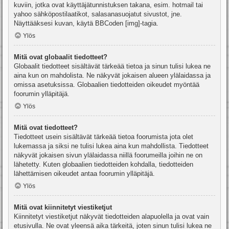
kuviin, jotka ovat käyttäjätunnistuksen takana, esim. hotmail tai
yahoo sähköpostilaatikot, salasanasuojatut sivustot, jne.
Näyttääksesi kuvan, käytä BBCoden [img]-tagia.
Ylös
Mitä ovat globaalit tiedotteet?
Globaalit tiedotteet sisältävät tärkeää tietoa ja sinun tulisi lukea ne
aina kun on mahdolista. Ne näkyvät jokaisen alueen ylälaidassa ja
omissa asetuksissa. Globaalien tiedotteiden oikeudet myöntää
foorumin ylläpitäjä.
Ylös
Mitä ovat tiedotteet?
Tiedotteet usein sisältävät tärkeää tietoa foorumista jota olet
lukemassa ja siksi ne tulisi lukea aina kun mahdollista. Tiedotteet
näkyvät jokaisen sivun ylälaidassa niillä foorumeilla joihin ne on
lähetetty. Kuten globaalien tiedotteiden kohdalla, tiedotteiden
lähettämisen oikeudet antaa foorumin ylläpitäjä.
Ylös
Mitä ovat kiinnitetyt viestiketjut
Kiinnitetyt viestiketjut näkyvät tiedotteiden alapuolella ja ovat vain
etusivulla. Ne ovat yleensä aika tärkeitä, joten sinun tulisi lukea ne