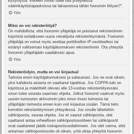
kysymystä “Keneen minun tulee olla yhteydessä
väärinkäytöstapauksissa tai lakiasioissa tähän foorumiin liittyen?”.
Ylös
Miksi en voi rekisteröityä?
On mahdollista, että foorumin ylläpitäjä on poistanut rekisteröinnin
käytöstä estääkseen uusia vierailijoita rekisteröitymästä. Foorumin
ylläpitäjä on voinut myös asettaa porttikiellon IP-osoitteellesi tai
estänyt valitsemasi käyttäjätunnuksen rekisteröinnin. Ota yhteyttä
foorumin ylläpitäjään saadaksesi apua.
Ylös
Rekisteröidyin, mutta en voi kirjautua!
Tarkista ensin käyttäjätunnuksesi ja salasanasi. Jos ne ovat oikein,
yksi kahdesta asiasta on saattanut tapahtua. Jos COPPA-tuki on
käytössä ja määrittelit olevasi alle 13-vuotias rekisteröityessäsi,
sinun tulee seurata saamiasi ohjeita. Jotkut foorumit vaativat myös
uusien tunnusten aktivoinnin joko sinun itsesi toimesta tai
ylläpitäjän toimesta ennen kuin voit kirjautua sisään. Tämä tieto
kerrottiin rekisteröitymisen yhteydessä. Jos sinulle lähetettiin
sähköpostia, seuraa ohjeita. Jos et saanut sähköpostia, olet
saattanut antaa virheellisen sähköpostiosoitteen tai sähköpostit
ovat saattaneet jäädä roskapostisuodattimeen. Jos olet varma, että
antamasi sähköpostiosoite oli oikein, yritä ottaa yhteyttä foorumin