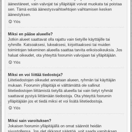
äänestäneet, vain valvojat tai ylläpitäjät voivat muokata tai poistaa
sen. Tämä estää äänestysvaihtoehtojen vaihtamisen kesken
äänestyksen.
Ylös
Miksi en pääse alueelle?
Jotkin alueet saattavat olla rajattu vain tietyille käyttäjille tai
ryhmille. Katsoaksesi, lukeaksesi, kirjoittaaksesi tai muiden
toimintojen tekeminen alueella saattaa tarvita erikoisoikeuksia. Jos
haluat oikeudet, ota yhteyttä foorumin valvojaan tai ylläpitäjään.
Ylös
Miksi en voi liittää tiedostoja?
Liitetiedostojen oikeudet annetaan alueen, ryhmän tai käyttäjän
mukaan. Foorumin ylläpitäjä ei välttämättä ole sallinut
liitetiedostojen liittämistä tietyllä alueella tai vain tietyt ryhmät
saattavat pystyä liittämään tiedostoja. Ota yhteyttä foorumin
ylläpitäjään jos et tiedä miksi et voi lisätä liitetiedostoja.
Ylös
Miksi sain varoituksen?
Jokaisen foorumin ylläpitäjällä on omat säännöt heidän
sivustollensa. Jos olet rikkonut sääntöä, voit saada varoituksen.