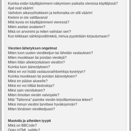
Kuinka estän käyttäjänimeni näkymisen paikalla olevissa käyttäjissä?
Ajat ovat väärin!
Vaihdoin aikavyöhykkeen ja kellonaika on silti väärin!
Kieleni ei ole valittavana!
Mitä kuvia on käyttäjänimeni vieressä?
Miten asetan avataren?
Mikä on arvonimi ja miten vaihdan sen?
Kun klikkaan sähköpostilinkkiä, minua pyydetään kirjautumaan?
Viestien lähetyksen ongelmat
Miten luon uuden viestiketjun tai lähetän vastauksen?
Miten muokkaan tai poistan viestejä?
Miten liitän allekirjoituksen viestiini?
Kuinka luon äänestyksen?
Miksi en voi lisätä vastausvaihtoehtoja kyselyyn?
Kuinka muokkaan tai poistan äänestyksen?
Miksi en pääse alueelle?
Miksi en voi liittää tiedostoja?
Miksi sain varoituksen?
Miten ilmoitan viestin valvojalle?
Mitä “Tallenna”-painike viestin kirjoittamisessa tekee?
Miksi minun viestini tarvitsee hyväksynnän?
Miten tönäisen viestiketjuani?
Muotoilu ja aiheiden tyypit
Mikä on BBCode?
Onko HTML sallittu?