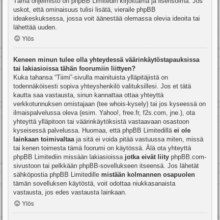
Tämä ohjelmisto on phpBB Limitedin kirjoittama ja lisensoima. Jos
uskot, että ominaisuus tulisi lisätä, vieraile
phpBB
ideakeskuksessa
, jossa voit äänestää olemassa olevia ideoita tai
lähettää uuden.
Ylös
Keneen minun tulee olla yhteydessä väärinkäytöstapauksissa
tai lakiasioissa tähän foorumiin liittyen?
Kuka tahansa “Tiimi”-sivulla mainituista ylläpitäjistä on
todennäköisesti sopiva yhteyshenkilö valituksillesi. Jos et tätä
kautta saa vastausta, sinun kannattaa ottaa yhteyttä
verkkotunnuksen omistajaan (tee
whois-kysely
) tai jos kyseessä on
ilmaispalvelussa oleva (esim. Yahoo!, free.fr, f2s.com, jne.), ota
yhteyttä ylläpitoon tai väärinkäytöksistä vastaavaan osastoon
kyseisessä palvelussa. Huomaa, että phpBB Limitedillä
ei ole
lainkaan toimivaltaa
ja sitä ei voida pitää vastuussa miten, missä
tai kenen toimesta tämä foorumi on käytössä. Älä ota yhteyttä
phpBB Limitediin missään lakiasioissa
jotka eivät liity
phpBB.com-
sivustoon tai pelkkään phpBB-sovellukseen itseensä. Jos lähetät
sähköpostia phpBB Limitedille
mistään kolmannen osapuolen
tämän sovelluksen käytöstä, voit odottaa niukkasanaista
vastausta, jos edes vastausta lainkaan.
Ylös