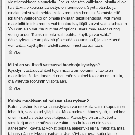
viestilomakkeen alapuolella. Jos et näe tätä välilehteä, sinulla ei ole
tarvittavia oikeuksia äänestysten luomiseen. Syötä otsikko ja
ainakin kaksi vaihtoehtoa niille varattuihin kenttiin. Varmista että
jokainen vaihtoehto on omalla rivillään tekstikentässä. Voit myös
määritellä kuinka monta vaihtoehtoa käyttäjät voivat valita kohdasta
You can also set the number of options users may select during
voting under “Kuinka monta vaihtoehtoa käyttäjä voi valita”,
äänestyksen kesto päivinä (0 kestää loputtomasti) ja viimeisenä
voit antaa käyttäjille mahdollisuuden muuttaa ääntään.
Ylös
Miksi en voi lisätä vastausvaihtoehtoja kyselyyn?
Kyselyn vastausvaihtoehtojen määrä on foorumin ylläpitäjän
määrittelemä. Jos tarvitset enemmän vaihtoehtoja kuin on sallittu,
ota yhteyttä foorumin ylläpitäjään.
Ylös
Kuinka muokkaan tai poistan äänestyksen?
Kuten viestien kanssa, äänestyksiä voi muokata vain alkuperäinen
lähettäjä, valvoja tai ylläpitäjä. Muokataksesi äänestystä, muokkaa
ensimmäistä viestiä viestiketjussa. Äänestys on aina kytketty
viestiketjun ensimmäiseen viestiin. Jos kukaan ei ole vielä
äänestänyt, käyttäjät voivat poistaa äänestyksen tai muokata mitä
tahansa äänestyksen asetusta. Jos käyttäjät ovat kuitenkin jo