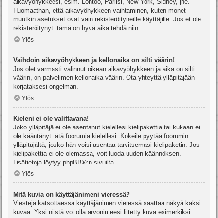
aikavyöhykkeesi, esim. Lontoo, Pariisi, New York, Sidney, jne.
Huomaathan, että aikavyöhykkeen vaihtaminen, kuten monet
muutkin asetukset ovat vain rekisteröityneille käyttäjille. Jos et ole
rekisteröitynyt, tämä on hyvä aika tehdä niin.
Ylös
Vaihdoin aikavyöhykkeen ja kellonaika on silti väärin!
Jos olet varmasti valinnut oikean aikavyöhykkeen ja aika on silti
väärin, on palvelimen kellonaika väärin. Ota yhteyttä ylläpitäjään
korjataksesi ongelman.
Ylös
Kieleni ei ole valittavana!
Joko ylläpitäjä ei ole asentanut kielellesi kielipakettia tai kukaan ei
ole kääntänyt tätä foorumia kielellesi. Kokeile pyytää foorumin
ylläpitäjältä, josko hän voisi asentaa tarvitsemasi kielipaketin. Jos
kielipakettia ei ole olemassa, voit luoda uuden käännöksen.
Lisätietoja löytyy
phpBB
®:n sivuilta.
Ylös
Mitä kuvia on käyttäjänimeni vieressä?
Viestejä katsottaessa käyttäjänimen vieressä saattaa näkyä kaksi
kuvaa. Yksi niistä voi olla arvonimeesi liitetty kuva esimerkiksi