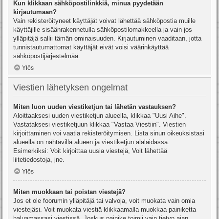
Kun klikkaan sähköpostilinkkiä, minua pyydetään
kirjautumaan?
Vain rekisteröityneet käyttäjät voivat lähettää sähköpostia muille
käyttäjille sisäänrakennetulla sähköpostilomakkeella ja vain jos
ylläpitäjä sallii tämän ominaisuuden. Kirjautuminen vaaditaan, jotta
tunnistautumattomat käyttäjät eivät voisi väärinkäyttää
sähköpostijärjestelmää.
Ylös
Viestien lähetyksen ongelmat
Miten luon uuden viestiketjun tai lähetän vastauksen?
Aloittaaksesi uuden viestiketjun alueella, klikkaa "Uusi Aihe".
Vastataksesi viestiketjuun klikkaa "Vastaa Viestiin". Viestien
kirjoittaminen voi vaatia rekisteröitymisen. Lista sinun oikeuksistasi
alueella on nähtävillä alueen ja viestiketjun alalaidassa.
Esimerkiksi: Voit kirjoittaa uusia viestejä, Voit lähettää
liitetiedostoja, jne.
Ylös
Miten muokkaan tai poistan viestejä?
Jos et ole foorumin ylläpitäjä tai valvoja, voit muokata vain omia
viestejäsi. Voit muokata viestiä klikkaamalla muokkaa-painiketta
haluamassasi viestissä. Joskus painike toimii vain tietyn ajan