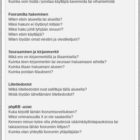
Kuinka voin lisätä / poistaa käyttäjiä kavereista tai vihamiehistä
Foorumilta hakeminen
Miten etsin alueelta tai alueilta?
Miksi hakuni ei löytänyt mitään?
Miksi haku johti tyhjään sivuun!?
Miten etsin käyttäjiä?
Miten löydän omat viestini ja viestiketjuni?
Seuraaminen ja kirjanmerkit
Mikä ero on kirjanmerkillä ja tilaamisella?
Kuinka teen kirjanmerkin tai seuraan haluamaani aihetta?
Kuinka tilaan haluamani alueen?
Kuinka poistan tilaukseni?
Liitetiedostot
Mitkä liitetiedostot ovat sallittuja tällä alueella?
Mistä löydän lähettämäni liitetiedostot?
phpBB -asiat
Kuka kirjoitti tämän foorumisovelluksen?
Miksi ominaisuutta X ei ole saatavilla?
Keneen minun tulee olla yhteydessä väärinkäytöstapauksissa tai
lakiasioissa tähän foorumiin liittyen?
Kuinka otan yhteyttä foorumin ylläpitäjään?