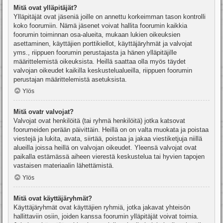
Mitä ovat ylläpitäjät?
Ylläpitäjät ovat jäseniä joille on annettu korkeimman tason kontrolli
koko foorumiin. Nämä jäsenet voivat hallita foorumin kaikkia
foorumin toiminnan osa-alueita, mukaan lukien oikeuksien
asettaminen, käyttäjien porttikiellot, käyttäjäryhmät ja valvojat
yms., riippuen foorumin perustajasta ja hänen ylläpitäjille
määrittelemistä oikeuksista. Heillä saattaa olla myös täydet
valvojan oikeudet kaikilla keskustelualueilla, riippuen foorumin
perustajan määrittelemistä asetuksista.
Ylös
Mitä ovatr valvojat?
Valvojat ovat henkilöitä (tai ryhmä henkilöitä) jotka katsovat
foorumeiden perään päivittäin. Heillä on on valta muokata ja poistaa
viestejä ja lukita, avata, siirtää, poistaa ja jakaa viestiketjuja niillä
alueilla joissa heillä on valvojan oikeudet. Yleensä valvojat ovat
paikalla estämässä aiheen vierestä keskustelua tai hyvien tapojen
vastaisen materiaalin lähettämistä.
Ylös
Mitä ovat käyttäjäryhmät?
Käyttäjäryhmät ovat käyttäjien ryhmiä, jotka jakavat yhteisön
hallittaviin osiin, joiden kanssa foorumin ylläpitäjät voivat toimia.