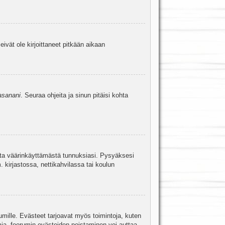
eivät ole kirjoittaneet pitkään aikaan
asanani
. Seuraa ohjeita ja sinun pitäisi kohta
uita väärinkäyttämästä tunnuksiasi. Pysyäksesi
. kirjastossa, nettikahvilassa tai koulun
umille. Evästeet tarjoavat myös toimintoja, kuten
mia, foorumin evästeiden poistaminen voi auttaa.