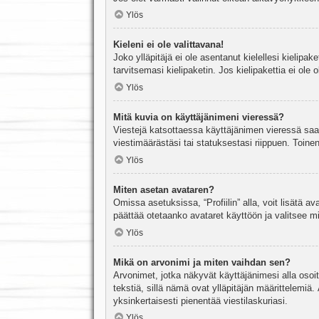
Ylös
Kieleni ei ole valittavana!
Joko ylläpitäjä ei ole asentanut kielellesi kielipak
tarvitsemasi kielipaketin. Jos kielipakettia ei ol
Ylös
Mitä kuvia on käyttäjänimeni vieressä?
Viestejä katsottaessa käyttäjänimen vieressä saatt
viestimäärästäsi tai statuksestasi riippuen. Toinen
Ylös
Miten asetan avataren?
Omissa asetuksissa, “Profiilin” alla, voit lisätä a
päättää otetaanko avataret käyttöön ja valitsee mit
Ylös
Mikä on arvonimi ja miten vaihdan sen?
Arvonimet, jotka näkyvät käyttäjänimesi alla osoitt
tekstiä, sillä nämä ovat ylläpitäjän määrittelemiä.
yksinkertaisesti pienentää viestilaskuriasi.
Ylös