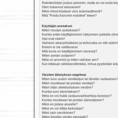
Rekisteröidyin joskus aiemmin, mutta en voi enää kir
Olen hukannut salasanani!
Miksi minut kirjataan ulos automaattisesti?
Mitä “Poista foorumin evästeet” tekee?
Käyttäjän asetukset
Miten muutan asetuksiani?
Kuinka estän käyttäjänimeni näkymisen paikalla olevi
Ajat ovat väärin!
Vaihdoin aikavyöhykkeen ja kellonaika on silti väärin!
Kieleni ei ole valittavana!
Mitä kuvia on käyttäjänimeni vieressä?
Miten asetan avataren?
Mikä on arvonimi ja miten vaihdan sen?
Kun klikkaan sähköpostilinkkiä, minua pyydetään ki
Viestien lähetyksen ongelmat
Miten luon uuden viestiketjun tai lähetän vastauksen
Miten muokkaan tai poistan viestejä?
Miten liitän allekirjoituksen viestiini?
Kuinka luon äänestyksen?
Miksi en voi lisätä vastausvaihtoehtoja kyselyyn?
Kuinka muokkaan tai poistan äänestyksen?
Miksi en pääse alueelle?
Miksi en voi liittää tiedostoja?
Miksi sain varoituksen?
Miten ilmoitan viestin valvojalle?