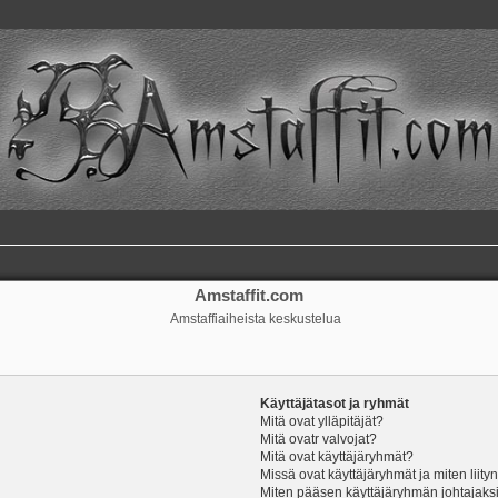
Amstaffit.com
Amstaffiaiheista keskustelua
Käyttäjätasot ja ryhmät
Mitä ovat ylläpitäjät?
Mitä ovatr valvojat?
Mitä ovat käyttäjäryhmät?
Missä ovat käyttäjäryhmät ja miten liity
Miten pääsen käyttäjäryhmän johtajaks