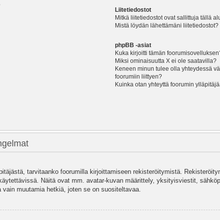
?
Liitetiedostot
Mitkä liitetiedostot ovat sallittuja tällä a
Mistä löydän lähettämäni liitetiedostot?
phpBB -asiat
Kuka kirjoitti tämän foorumisovelluksen
Miksi ominaisuutta X ei ole saatavilla?
Keneen minun tulee olla yhteydessä vää
foorumiin liittyen?
Kuinka otan yhteyttä foorumin ylläpitäj
ongelmat
pitäjästä, tarvitaanko foorumilla kirjoittamiseen rekisteröitymistä. Rekisteröity
käytettävissä. Näitä ovat mm. avatar-kuvan määrittely, yksityisviestit, sähköpo
 vain muutamia hetkiä, joten se on suositeltavaa.