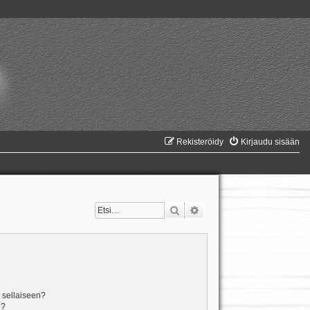
Rekisteröidy
Kirjaudu sisään
Etsi
Tarkennettu haku
n sellaiseen?
i?