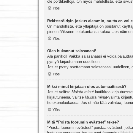
ole porttikieltoja. On myös mahdollista, että sivu
Ylös
Rekisteröidyin joskus aiemmin, mutta en voi e
On mahdollista, että ylläpitäjä on poistanut käyttä
pienentääkseen tietokantansa kokoa. Jos näin on k
Ylös
Olen hukannut salasanani!
Älä panikoi! Vaikka salasanaasi ei voida palauttaa
pystyä kirjautumaan uudelleen.
Jos et pysty asettamaan salasanaasi uudelleen, ot
Ylös
Miksi minut kirjataan ulos automaattisesti?
Jos et valitse
Muista minut
-laatikkoa kirjautuess
kirjautuneena, valitse
Muista minut
-valinta kirjau
tietokoneluokassa. Jos et näe tätä valintaa, foor
Ylös
Mitä “Poista foorumin evästeet” tekee?
“Poista foorumin evästeet” poistaa evästeet, jotka
luettujen seurantaa, jos ne ovat foorumin ylläpit