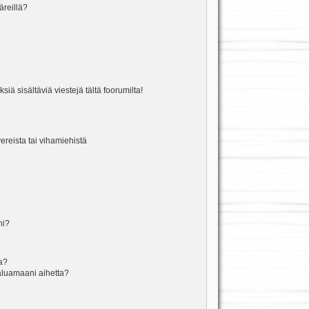
äreillä?
iä sisältäviä viestejä tältä foorumilta!
vereista tai vihamiehistä
ni?
la?
aluamaani aihetta?