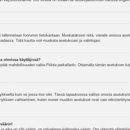
si tallennetaan foorumin tietokantaan. Muokataksesi niitä, vieraile omissa aset
aidassa. Tätä kautta voit muokata asetuksiasi ja valintojasi.
a olevissa käyttäjissä?
öydät mahdollisuuden valita
Piilota paikallaolo
. Ottamalla tämän asetuksen käyttö
hykkeeltä kuin se jossa itse olet. Tässä tapauksessa valitse omista asetuksi
kkeen vaihtaminen, kuten monet muutkin asetukset ovat vain rekisteröityneille
väärin!
a aika on silti väärin, on palvelimen kellonaika väärin. Ota yhteyttä ylläpitä