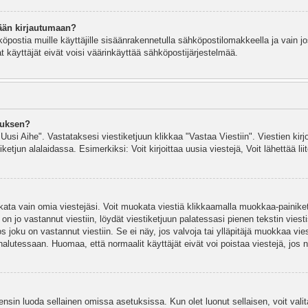
ään kirjautumaan?
köpostia muille käyttäjille sisäänrakennetulla sähköpostilomakkeella ja vain jo
 käyttäjät eivät voisi väärinkäyttää sähköpostijärjestelmää.
auksen?
"Uusi Aihe". Vastataksesi viestiketjuun klikkaa "Vastaa Viestiin". Viestien kirj
ketjun alalaidassa. Esimerkiksi: Voit kirjoittaa uusia viestejä, Voit lähettää liit
uokata vain omia viestejäsi. Voit muokata viestiä klikkaamalla muokkaa-painik
 on jo vastannut viestiin, löydät viestiketjuun palatessasi pienen tekstin viest
oku on vastannut viestiin. Se ei näy, jos valvoja tai ylläpitäjä muokkaa vies
utessaan. Huomaa, että normaalit käyttäjät eivät voi poistaa viestejä, jos ni
y ensin luoda sellainen omissa asetuksissa. Kun olet luonut sellaisen, voit vali