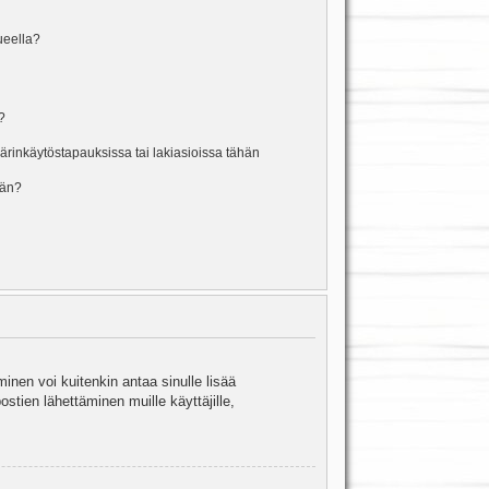
lueella?
?
rinkäytöstapauksissa tai lakiasioissa tähän
ään?
minen voi kuitenkin antaa sinulle lisää
stien lähettäminen muille käyttäjille,