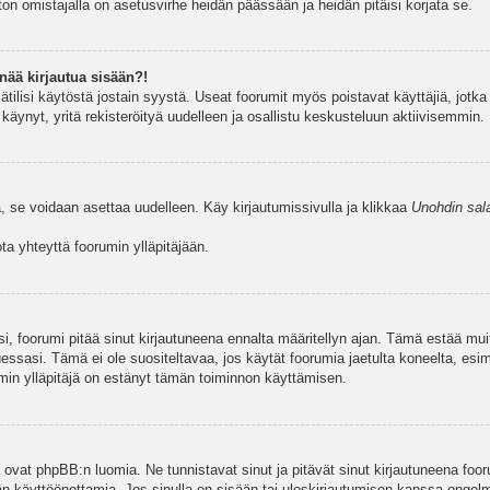
ston omistajalla on asetusvirhe heidän päässään ja heidän pitäisi korjata se.
nää kirjautua sisään?!
jätilisi käytöstä jostain syystä. Useat foorumit myös poistavat käyttäjiä, jotka 
äynyt, yritä rekisteröityä uudelleen ja osallistu keskusteluun aktiivisemmin.
, se voidaan asettaa uudelleen. Käy kirjautumissivulla ja klikkaa
Unohdin sal
a yhteyttä foorumin ylläpitäjään.
asi, foorumi pitää sinut kirjautuneena ennalta määritellyn ajan. Tämä estää m
tuessasi. Tämä ei ole suositeltavaa, jos käytät foorumia jaetulta koneelta, esim
umin ylläpitäjä on estänyt tämän toiminnon käyttämisen.
 ovat phpBB:n luomia. Ne tunnistavat sinut ja pitävät sinut kirjautuneena foor
äjän käyttöönottamia. Jos sinulla on sisään tai uloskirjautumisen kanssa ongel