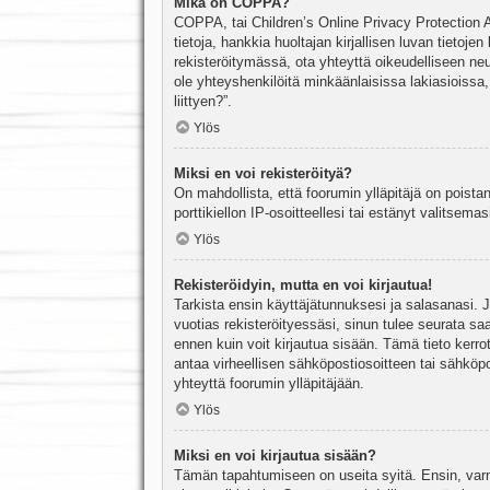
Mikä on COPPA?
COPPA, tai Children’s Online Privacy Protection Ac
tietoja, hankkia huoltajan kirjallisen luvan tieto
rekisteröitymässä, ota yhteyttä oikeudelliseen n
ole yhteyshenkilöitä minkäänlaisissa lakiasioiss
liittyen?”.
Ylös
Miksi en voi rekisteröityä?
On mahdollista, että foorumin ylläpitäjä on poista
porttikiellon IP-osoitteellesi tai estänyt valitsem
Ylös
Rekisteröidyin, mutta en voi kirjautua!
Tarkista ensin käyttäjätunnuksesi ja salasanasi. 
vuotias rekisteröityessäsi, sinun tulee seurata sa
ennen kuin voit kirjautua sisään. Tämä tieto kerro
antaa virheellisen sähköpostiosoitteen tai sähköpo
yhteyttä foorumin ylläpitäjään.
Ylös
Miksi en voi kirjautua sisään?
Tämän tapahtumiseen on useita syitä. Ensin, varmis