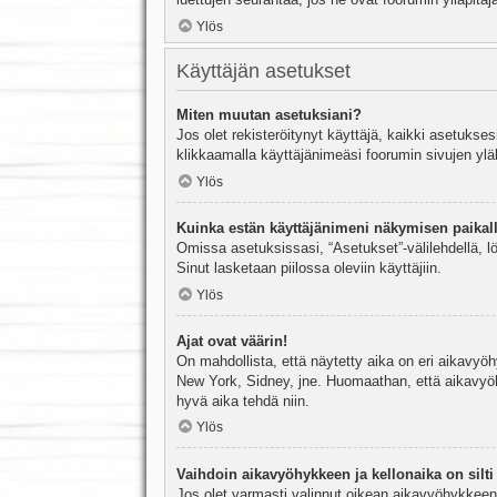
Ylös
Käyttäjän asetukset
Miten muutan asetuksiani?
Jos olet rekisteröitynyt käyttäjä, kaikki asetukse
klikkaamalla käyttäjänimeäsi foorumin sivujen yläl
Ylös
Kuinka estän käyttäjänimeni näkymisen paikall
Omissa asetuksissasi, “Asetukset”-välilehdellä, l
Sinut lasketaan piilossa oleviin käyttäjiin.
Ylös
Ajat ovat väärin!
On mahdollista, että näytetty aika on eri aikavyö
New York, Sidney, jne. Huomaathan, että aikavyöhy
hyvä aika tehdä niin.
Ylös
Vaihdoin aikavyöhykkeen ja kellonaika on silti 
Jos olet varmasti valinnut oikean aikavyöhykkeen j