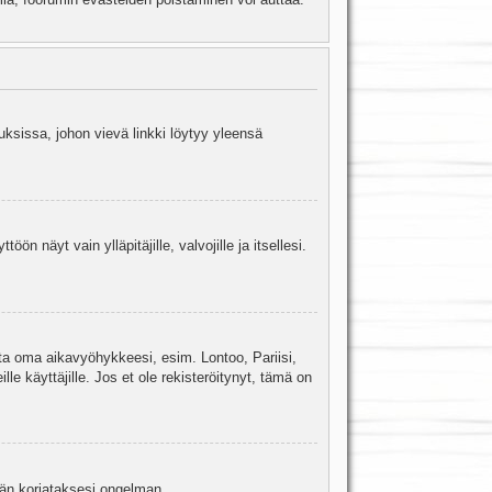
uksissa, johon vievä linkki löytyy yleensä
ön näyt vain ylläpitäjille, valvojille ja itsellesi.
sta oma aikavyöhykkeesi, esim. Lontoo, Pariisi,
 käyttäjille. Jos et ole rekisteröitynyt, tämä on
jään korjataksesi ongelman.