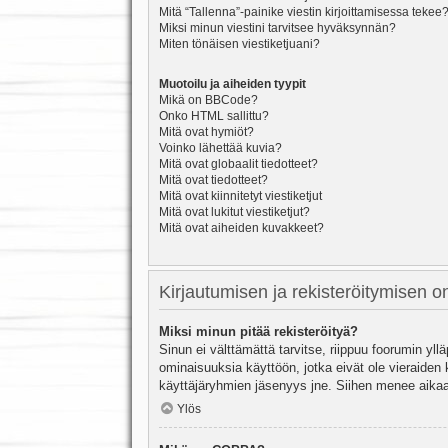
Mitä “Tallenna”-painike viestin kirjoittamisessa tekee
Miksi minun viestini tarvitsee hyväksynnän?
Miten tönäisen viestiketjuani?
Muotoilu ja aiheiden tyypit
Mikä on BBCode?
Onko HTML sallittu?
Mitä ovat hymiöt?
Voinko lähettää kuvia?
Mitä ovat globaalit tiedotteet?
Mitä ovat tiedotteet?
Mitä ovat kiinnitetyt viestiketjut
Mitä ovat lukitut viestiketjut?
Mitä ovat aiheiden kuvakkeet?
Kirjautumisen ja rekisteröitymisen 
Miksi minun pitää rekisteröityä?
Sinun ei välttämättä tarvitse, riippuu foorumin yllä
ominaisuuksia käyttöön, jotka eivät ole vieraiden 
käyttäjäryhmien jäsenyys jne. Siihen menee aikaa
Ylös