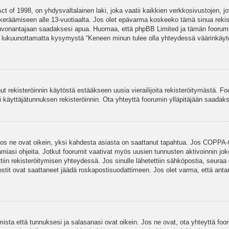
t of 1998, on yhdysvaltalainen laki, joka vaatii kaikkien verkkosivustojen, jot
jen keräämiseen alle 13-vuotiaalta. Jos olet epävarma koskeeko tämä sinua rekis
euvonantajaan saadaksesi apua. Huomaa, että phpBB Limited ja tämän foorumin 
a, lukuunottamatta kysymystä “Keneen minun tulee olla yhteydessä väärinkäytö
nut rekisteröinnin käytöstä estääkseen uusia vierailijoita rekisteröitymästä. F
asi käyttäjätunnuksen rekisteröinnin. Ota yhteyttä foorumin ylläpitäjään saadak
Jos ne ovat oikein, yksi kahdesta asiasta on saattanut tapahtua. Jos COPPA-tuk
amiasi ohjeita. Jotkut foorumit vaativat myös uusien tunnusten aktivoinnin joko
ttiin rekisteröitymisen yhteydessä. Jos sinulle lähetettiin sähköpostia, seuraa
stit ovat saattaneet jäädä roskapostisuodattimeen. Jos olet varma, että antam
ta että tunnuksesi ja salasanasi ovat oikein. Jos ne ovat, ota yhteyttä fooru