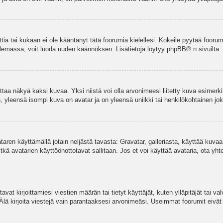
ettia tai kukaan ei ole kääntänyt tätä foorumia kielellesi. Kokeile pyytää foorum
e olemassa, voit luoda uuden käännöksen. Lisätietoja löytyy
phpBB
®:n sivuilta.
aa näkyä kaksi kuvaa. Yksi niistä voi olla arvonimeesi liitetty kuva esimerki
, yleensä isompi kuva on avatar ja on yleensä uniikki tai henkilökohtainen joka
vataren käyttämällä jotain neljästä tavasta: Gravatar, galleriasta, käyttää kuva
kä avatarien käyttöönottotavat sallitaan. Jos et voi käyttää avataria, ota yhte
avat kirjoittamiesi viestien määrän tai tietyt käyttäjät, kuten ylläpitäjät tai 
 Älä kirjoita viestejä vain parantaaksesi arvonimeäsi. Useimmat foorumit eivät si