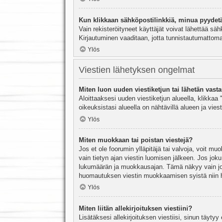
Kun klikkaan sähköpostilinkkiä, minua pyydet
Vain rekisteröityneet käyttäjät voivat lähettää säh
Kirjautuminen vaaditaan, jotta tunnistautumattomat
Ylös
Viestien lähetyksen ongelmat
Miten luon uuden viestiketjun tai lähetän vast
Aloittaaksesi uuden viestiketjun alueella, klikkaa 
oikeuksistasi alueella on nähtävillä alueen ja viesti
Ylös
Miten muokkaan tai poistan viestejä?
Jos et ole foorumin ylläpitäjä tai valvoja, voit m
vain tietyn ajan viestin luomisen jälkeen. Jos joku
lukumäärän ja muokkausajan. Tämä näkyy vain jos j
huomautuksen viestin muokkaamisen syistä niin hal
Ylös
Miten liitän allekirjoituksen viestiini?
Lisätäksesi allekirjoituksen viestiisi, sinun täyty