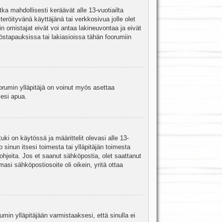
ka mahdollisesti keräävät alle 13-vuotiailta
teröityvänä käyttäjänä tai verkkosivua jolle olet
omistajat eivät voi antaa lakineuvontaa ja eivät
stapauksissa tai lakiasioissa tähän foorumiin
oorumin ylläpitäjä on voinut myös asettaa
sesi apua.
i on käytössä ja määrittelit olevasi alle 13-
 sinun itsesi toimesta tai ylläpitäjän toimesta
 ohjeita. Jos et saanut sähköpostia, olet saattanut
asi sähköpostiosoite oli oikein, yritä ottaa
min ylläpitäjään varmistaaksesi, että sinulla ei