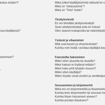
jautua sisään?!
Miksi jotkut käyttäjäryhmät näkyvät eri v
Mikä on “oletusryhmä”?
Mikä on “Tiimi” linkki?
Yksityisviestit
En voi lähettää yksityisviestejä!
Saan yksityisviestejä joita en halua!
ssa käyttäjissä?
Olen saanut roskapostia tai väärinkäytöks
Ystävät ja vihamiehet
Mitä ovat kaveri ja vihamieslistat?
Kuinka voin lisätä / poistaa käyttäjiä ka
rjautumaan?
Foorumilta hakeminen
Miten etsin alueelta tai alueilta?
Miksi hakuni ei löytänyt mitään?
Miksi haku johti tyhjään sivuun!?
?
Miten etsin käyttäjiä?
Miten löydän omat viestini ja viestiketju
Seuraaminen ja kirjanmerkit
Mikä ero on kirjanmerkillä ja tilaamisel
Kuinka teen kirjanmerkin tai seuraan h
Kuinka tilaan haluamani alueen?
Kuinka poistan tilaukseni?