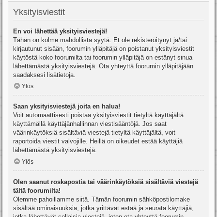
Yksityisviestit
En voi lähettää yksityisviestejä!
Tähän on kolme mahdollista syytä. Et ole rekisteröitynyt ja/tai
kirjautunut sisään, foorumin ylläpitäjä on poistanut yksityisviestit
käytöstä koko foorumilta tai foorumin ylläpitäjä on estänyt sinua
lähettämästä yksityisviestejä. Ota yhteyttä foorumin ylläpitäjään
saadaksesi lisätietoja.
Ylös
Saan yksityisviestejä joita en halua!
Voit automaattisesti poistaa yksityisviestit tietyltä käyttäjältä
käyttämällä käyttäjänhallinnan viestisääntöjä. Jos saat
väärinkäytöksiä sisältäviä viestejä tietyltä käyttäjältä, voit
raportoida viestit valvojille. Heillä on oikeudet estää käyttäjiä
lähettämästä yksityisviestejä.
Ylös
Olen saanut roskapostia tai väärinkäytöksiä sisältäviä viestejä
tältä foorumilta!
Olemme pahoillamme siitä. Tämän foorumin sähköpostilomake
sisältää ominaisuuksia, jotka yrittävät estää ja seurata käyttäjiä,
jotka lähettävät sellaisia viestejä, joten ota yhteyttä foorumin