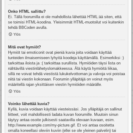
Onko HTML sallittu?
Ei. Tällä foorumilla ei ole mahdollista lähettää HTML:ää siten, että
se toimisi HTML-koodina. Yleisimmät HTML-muotoilut voi kuitenkin
tehdä BBCoden avulla.
Ylös
Mitä ovat hymiöt?
Hymiöt tai emoticonit ovat pieniä kuvia joita voidaan käyttää
tunteiden ilmaisemiseen lyhyitä koodeja käyttämällä. Esimerkiksi :)
tarkoittaa iloista ja :( tarkoittaa surullista. Hymiöiden täysi lista on
nähtävillä viestinlähetyslomakkeessa. Älä käytä hymiöitä liikaa,
sillä ne voivat tehdä viestistä lukukelvottoman ja valvoja voi poistaa
niitä tai viestin kokonaan. Foorumin ylläpitäjä on voinut myös
määritellä rajan yksittäisen viestin hymiöiden määrälle.
Ylös
Voinko lähettää kuvia?
Kyllä, kuvia voidaan käyttää viesteissäsi. Jos ylläpitäjä on sallinut
liitteet, voit mahdollisesti ladata kuvan foorumille. Muutoin sinun
täytyy antaa osoite julkisesti saatavilla olevaan kuvaan, esim.
http://www.example.com/my-picture.gif. Et voi antaa osoitetta
omalla koneellasi oleviin kuviin (ellei se ole yleinen palvelin) tai