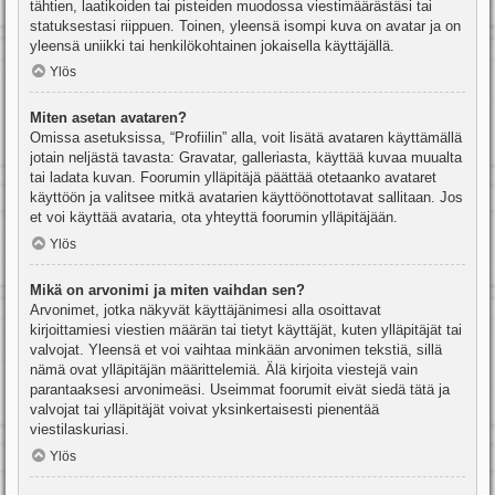
tähtien, laatikoiden tai pisteiden muodossa viestimäärästäsi tai
statuksestasi riippuen. Toinen, yleensä isompi kuva on avatar ja on
yleensä uniikki tai henkilökohtainen jokaisella käyttäjällä.
Ylös
Miten asetan avataren?
Omissa asetuksissa, “Profiilin” alla, voit lisätä avataren käyttämällä
jotain neljästä tavasta: Gravatar, galleriasta, käyttää kuvaa muualta
tai ladata kuvan. Foorumin ylläpitäjä päättää otetaanko avataret
käyttöön ja valitsee mitkä avatarien käyttöönottotavat sallitaan. Jos
et voi käyttää avataria, ota yhteyttä foorumin ylläpitäjään.
Ylös
Mikä on arvonimi ja miten vaihdan sen?
Arvonimet, jotka näkyvät käyttäjänimesi alla osoittavat
kirjoittamiesi viestien määrän tai tietyt käyttäjät, kuten ylläpitäjät tai
valvojat. Yleensä et voi vaihtaa minkään arvonimen tekstiä, sillä
nämä ovat ylläpitäjän määrittelemiä. Älä kirjoita viestejä vain
parantaaksesi arvonimeäsi. Useimmat foorumit eivät siedä tätä ja
valvojat tai ylläpitäjät voivat yksinkertaisesti pienentää
viestilaskuriasi.
Ylös