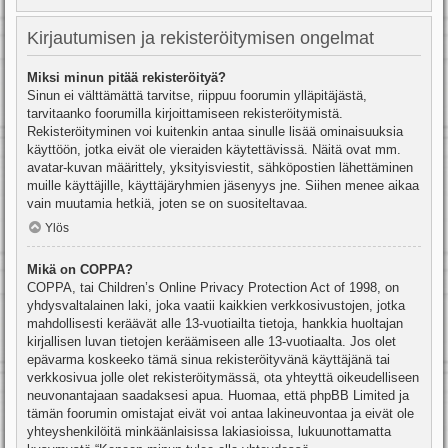
Kirjautumisen ja rekisteröitymisen ongelmat
Miksi minun pitää rekisteröityä?
Sinun ei välttämättä tarvitse, riippuu foorumin ylläpitäjästä,
tarvitaanko foorumilla kirjoittamiseen rekisteröitymistä.
Rekisteröityminen voi kuitenkin antaa sinulle lisää ominaisuuksia
käyttöön, jotka eivät ole vieraiden käytettävissä. Näitä ovat mm.
avatar-kuvan määrittely, yksityisviestit, sähköpostien lähettäminen
muille käyttäjille, käyttäjäryhmien jäsenyys jne. Siihen menee aikaa
vain muutamia hetkiä, joten se on suositeltavaa.
Ylös
Mikä on COPPA?
COPPA, tai Children’s Online Privacy Protection Act of 1998, on
yhdysvaltalainen laki, joka vaatii kaikkien verkkosivustojen, jotka
mahdollisesti keräävät alle 13-vuotiailta tietoja, hankkia huoltajan
kirjallisen luvan tietojen keräämiseen alle 13-vuotiaalta. Jos olet
epävarma koskeeko tämä sinua rekisteröityvänä käyttäjänä tai
verkkosivua jolle olet rekisteröitymässä, ota yhteyttä oikeudelliseen
neuvonantajaan saadaksesi apua. Huomaa, että phpBB Limited ja
tämän foorumin omistajat eivät voi antaa lakineuvontaa ja eivät ole
yhteyshenkilöitä minkäänlaisissa lakiasioissa, lukuunottamatta