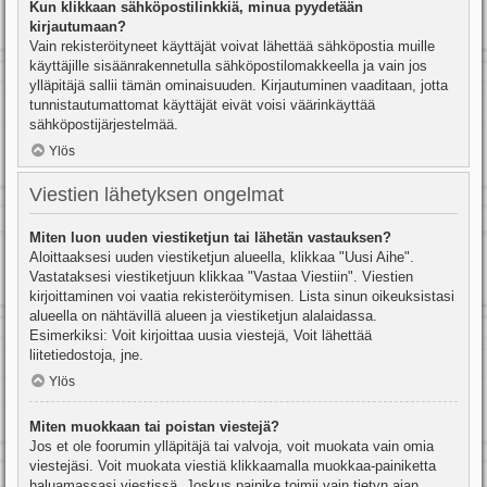
Kun klikkaan sähköpostilinkkiä, minua pyydetään
kirjautumaan?
Vain rekisteröityneet käyttäjät voivat lähettää sähköpostia muille
käyttäjille sisäänrakennetulla sähköpostilomakkeella ja vain jos
ylläpitäjä sallii tämän ominaisuuden. Kirjautuminen vaaditaan, jotta
tunnistautumattomat käyttäjät eivät voisi väärinkäyttää
sähköpostijärjestelmää.
Ylös
Viestien lähetyksen ongelmat
Miten luon uuden viestiketjun tai lähetän vastauksen?
Aloittaaksesi uuden viestiketjun alueella, klikkaa "Uusi Aihe".
Vastataksesi viestiketjuun klikkaa "Vastaa Viestiin". Viestien
kirjoittaminen voi vaatia rekisteröitymisen. Lista sinun oikeuksistasi
alueella on nähtävillä alueen ja viestiketjun alalaidassa.
Esimerkiksi: Voit kirjoittaa uusia viestejä, Voit lähettää
liitetiedostoja, jne.
Ylös
Miten muokkaan tai poistan viestejä?
Jos et ole foorumin ylläpitäjä tai valvoja, voit muokata vain omia
viestejäsi. Voit muokata viestiä klikkaamalla muokkaa-painiketta
haluamassasi viestissä. Joskus painike toimii vain tietyn ajan