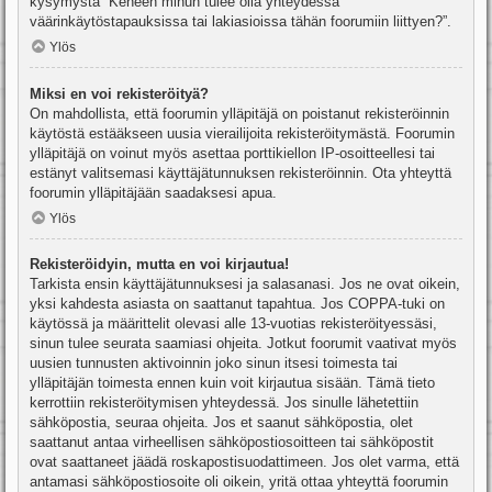
kysymystä “Keneen minun tulee olla yhteydessä
väärinkäytöstapauksissa tai lakiasioissa tähän foorumiin liittyen?”.
Ylös
Miksi en voi rekisteröityä?
On mahdollista, että foorumin ylläpitäjä on poistanut rekisteröinnin
käytöstä estääkseen uusia vierailijoita rekisteröitymästä. Foorumin
ylläpitäjä on voinut myös asettaa porttikiellon IP-osoitteellesi tai
estänyt valitsemasi käyttäjätunnuksen rekisteröinnin. Ota yhteyttä
foorumin ylläpitäjään saadaksesi apua.
Ylös
Rekisteröidyin, mutta en voi kirjautua!
Tarkista ensin käyttäjätunnuksesi ja salasanasi. Jos ne ovat oikein,
yksi kahdesta asiasta on saattanut tapahtua. Jos COPPA-tuki on
käytössä ja määrittelit olevasi alle 13-vuotias rekisteröityessäsi,
sinun tulee seurata saamiasi ohjeita. Jotkut foorumit vaativat myös
uusien tunnusten aktivoinnin joko sinun itsesi toimesta tai
ylläpitäjän toimesta ennen kuin voit kirjautua sisään. Tämä tieto
kerrottiin rekisteröitymisen yhteydessä. Jos sinulle lähetettiin
sähköpostia, seuraa ohjeita. Jos et saanut sähköpostia, olet
saattanut antaa virheellisen sähköpostiosoitteen tai sähköpostit
ovat saattaneet jäädä roskapostisuodattimeen. Jos olet varma, että
antamasi sähköpostiosoite oli oikein, yritä ottaa yhteyttä foorumin