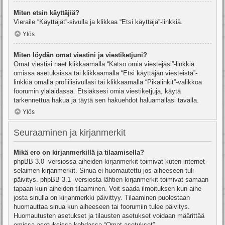
Miten etsin käyttäjiä?
Vieraile “Käyttäjät”-sivulla ja klikkaa “Etsi käyttäjä”-linkkiä.
Ylös
Miten löydän omat viestini ja viestiketjuni?
Omat viestisi näet klikkaamalla “Katso omia viestejäsi”-linkkiä
omissa asetuksissa tai klikkaamalla “Etsi käyttäjän viesteistä”-
linkkiä omalla profiilisivullasi tai klikkaamalla “Pikalinkit”-valikkoa
foorumin ylälaidassa. Etsiäksesi omia viestiketjuja, käytä
tarkennettua hakua ja täytä sen hakuehdot haluamallasi tavalla.
Ylös
Seuraaminen ja kirjanmerkit
Mikä ero on kirjanmerkillä ja tilaamisella?
phpBB 3.0 -versiossa aiheiden kirjanmerkit toimivat kuten internet-
selaimen kirjanmerkit. Sinua ei huomautettu jos aiheeseen tuli
päivitys. phpBB 3.1 -versiosta lähtien kirjanmerkit toimivat samaan
tapaan kuin aiheiden tilaaminen. Voit saada ilmoituksen kun aihe
josta sinulla on kirjanmerkki päivittyy. Tilaaminen puolestaan
huomauttaa sinua kun aiheeseen tai foorumiin tulee päivitys.
Huomautusten asetukset ja tilausten asetukset voidaan määrittää
omissa asetuksissa kohdassa “Omat asetukset”.