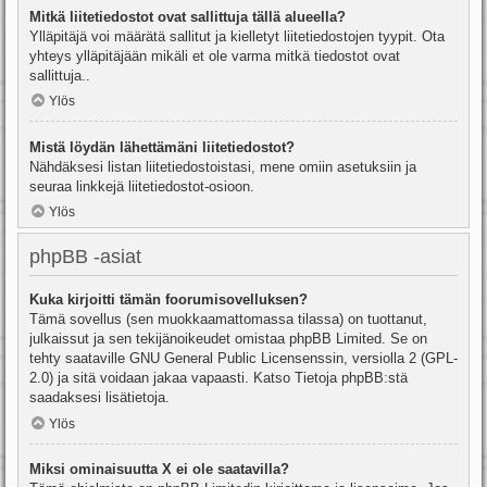
Mitkä liitetiedostot ovat sallittuja tällä alueella?
Ylläpitäjä voi määrätä sallitut ja kielletyt liitetiedostojen tyypit. Ota
yhteys ylläpitäjään mikäli et ole varma mitkä tiedostot ovat
sallittuja..
Ylös
Mistä löydän lähettämäni liitetiedostot?
Nähdäksesi listan liitetiedostoistasi, mene omiin asetuksiin ja
seuraa linkkejä liitetiedostot-osioon.
Ylös
phpBB -asiat
Kuka kirjoitti tämän foorumisovelluksen?
Tämä sovellus (sen muokkaamattomassa tilassa) on tuottanut,
julkaissut ja sen tekijänoikeudet omistaa
phpBB Limited
. Se on
tehty saataville GNU General Public Licensenssin, versiolla 2 (GPL-
2.0) ja sitä voidaan jakaa vapaasti. Katso
Tietoja phpBB:stä
saadaksesi lisätietoja.
Ylös
Miksi ominaisuutta X ei ole saatavilla?