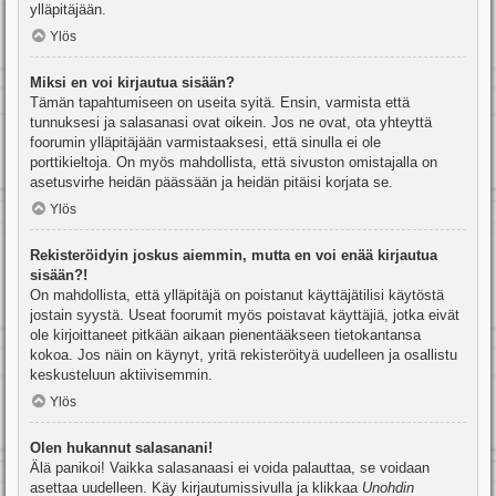
ylläpitäjään.
Ylös
Miksi en voi kirjautua sisään?
Tämän tapahtumiseen on useita syitä. Ensin, varmista että
tunnuksesi ja salasanasi ovat oikein. Jos ne ovat, ota yhteyttä
foorumin ylläpitäjään varmistaaksesi, että sinulla ei ole
porttikieltoja. On myös mahdollista, että sivuston omistajalla on
asetusvirhe heidän päässään ja heidän pitäisi korjata se.
Ylös
Rekisteröidyin joskus aiemmin, mutta en voi enää kirjautua
sisään?!
On mahdollista, että ylläpitäjä on poistanut käyttäjätilisi käytöstä
jostain syystä. Useat foorumit myös poistavat käyttäjiä, jotka eivät
ole kirjoittaneet pitkään aikaan pienentääkseen tietokantansa
kokoa. Jos näin on käynyt, yritä rekisteröityä uudelleen ja osallistu
keskusteluun aktiivisemmin.
Ylös
Olen hukannut salasanani!
Älä panikoi! Vaikka salasanaasi ei voida palauttaa, se voidaan
asettaa uudelleen. Käy kirjautumissivulla ja klikkaa
Unohdin