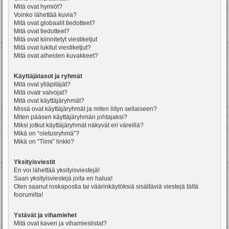
Mitä ovat hymiöt?
Voinko lähettää kuvia?
Mitä ovat globaalit tiedotteet?
Mitä ovat tiedotteet?
Mitä ovat kiinnitetyt viestiketjut
Mitä ovat lukitut viestiketjut?
Mitä ovat aiheiden kuvakkeet?
Käyttäjätasot ja ryhmät
Mitä ovat ylläpitäjät?
Mitä ovatr valvojat?
Mitä ovat käyttäjäryhmät?
Missä ovat käyttäjäryhmät ja miten liityn sellaiseen?
Miten pääsen käyttäjäryhmän johtajaksi?
Miksi jotkut käyttäjäryhmät näkyvät eri väreillä?
Mikä on “oletusryhmä”?
Mikä on “Tiimi” linkki?
Yksityisviestit
En voi lähettää yksityisviestejä!
Saan yksityisviestejä joita en halua!
Olen saanut roskapostia tai väärinkäytöksiä sisältäviä viestejä tältä
foorumilta!
Ystävät ja vihamiehet
Mitä ovat kaveri ja vihamieslistat?