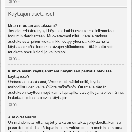
Ylös
Käyttäjän asetukset
Miten muutan asetuksiani?
Jos olet rekisteröitynyt käyttäjä, kaikki asetuksesi tallennetaan
foorumin tietokantaan. Muokataksesi niitä, vieraile omissa
asetuksissa, johon vievä linkki löytyy yleensä klikkaamalla
käyttäjänimeäsi foorumin sivujen ylälaidassa. Tätä kautta voit
muokata asetuksiasi ja valintojasi.
Ylös
Kuinka estän käyttäjänimeni näkymisen paikalla olevissa
käyttäjissä?
Omissa asetuksissasi, “Asetukset”-välilehdellä, löydät
mahdollisuuden valita
Piilota paikallaolo
. Ottamalla tämän
asetuksen käyttöön näyt vain ylläpitäjille, valvojille ja itsellesi. Sinut
lasketaan piilossa oleviin käyttäjiin.
Ylös
Ajat ovat väärin!
On mahdollista, että näytetty aika on eri aikavyöhykkeeltä kuin se
jossa itse olet. Tässä tapauksessa valitse omista asetuksista oma