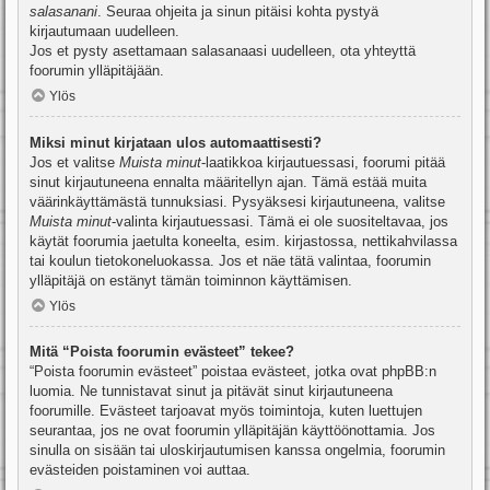
salasanani
. Seuraa ohjeita ja sinun pitäisi kohta pystyä
kirjautumaan uudelleen.
Jos et pysty asettamaan salasanaasi uudelleen, ota yhteyttä
foorumin ylläpitäjään.
Ylös
Miksi minut kirjataan ulos automaattisesti?
Jos et valitse
Muista minut
-laatikkoa kirjautuessasi, foorumi pitää
sinut kirjautuneena ennalta määritellyn ajan. Tämä estää muita
väärinkäyttämästä tunnuksiasi. Pysyäksesi kirjautuneena, valitse
Muista minut
-valinta kirjautuessasi. Tämä ei ole suositeltavaa, jos
käytät foorumia jaetulta koneelta, esim. kirjastossa, nettikahvilassa
tai koulun tietokoneluokassa. Jos et näe tätä valintaa, foorumin
ylläpitäjä on estänyt tämän toiminnon käyttämisen.
Ylös
Mitä “Poista foorumin evästeet” tekee?
“Poista foorumin evästeet” poistaa evästeet, jotka ovat phpBB:n
luomia. Ne tunnistavat sinut ja pitävät sinut kirjautuneena
foorumille. Evästeet tarjoavat myös toimintoja, kuten luettujen
seurantaa, jos ne ovat foorumin ylläpitäjän käyttöönottamia. Jos
sinulla on sisään tai uloskirjautumisen kanssa ongelmia, foorumin
evästeiden poistaminen voi auttaa.