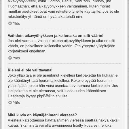
aikavyöhykkeesi, esim. Lontoo, Pariisi, New York, Sidney, jne.
Huomaathan, että aikavyöhykkeen vaihtaminen, kuten monet
muutkin asetukset ovat vain rekisteröityneille käyttäjille. Jos et ole
rekisteröitynyt, tämä on hyvä aika tehdä niin.
Ylös
Vaihdoin aikavyöhykkeen ja kellonaika on silti väärin!
Jos olet varmasti valinnut oikean aikavyöhykkeen ja aika on silti
väärin, on palvelimen kellonaika väärin. Ota yhteyttä ylläpitäjään
korjataksesi ongelman.
Ylös
Kieleni ei ole valittavana!
Joko ylläpitäjä ei ole asentanut kielellesi kielipakettia tai kukaan ei
ole kääntänyt tätä foorumia kielellesi. Kokeile pyytää foorumin
ylläpitäjältä, josko hän voisi asentaa tarvitsemasi kielipaketin. Jos
kielipakettia ei ole olemassa, voit luoda uuden käännöksen.
Lisätietoja löytyy
phpBB
®:n sivuilta.
Ylös
Mitä kuvia on käyttäjänimeni vieressä?
Viestejä katsottaessa käyttäjänimen vieressä saattaa näkyä kaksi
kuvaa. Yksi niistä voi olla arvonimeesi liitetty kuva esimerkiksi