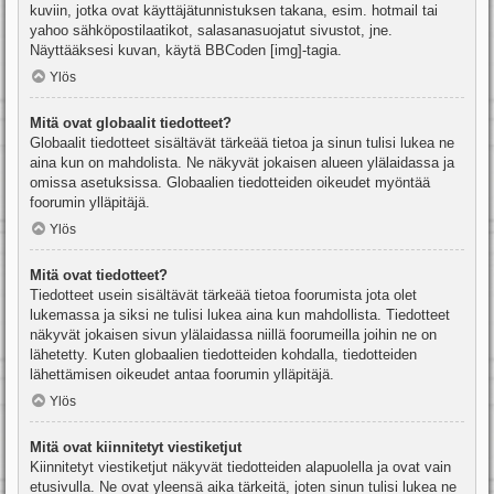
kuviin, jotka ovat käyttäjätunnistuksen takana, esim. hotmail tai
yahoo sähköpostilaatikot, salasanasuojatut sivustot, jne.
Näyttääksesi kuvan, käytä BBCoden [img]-tagia.
Ylös
Mitä ovat globaalit tiedotteet?
Globaalit tiedotteet sisältävät tärkeää tietoa ja sinun tulisi lukea ne
aina kun on mahdolista. Ne näkyvät jokaisen alueen ylälaidassa ja
omissa asetuksissa. Globaalien tiedotteiden oikeudet myöntää
foorumin ylläpitäjä.
Ylös
Mitä ovat tiedotteet?
Tiedotteet usein sisältävät tärkeää tietoa foorumista jota olet
lukemassa ja siksi ne tulisi lukea aina kun mahdollista. Tiedotteet
näkyvät jokaisen sivun ylälaidassa niillä foorumeilla joihin ne on
lähetetty. Kuten globaalien tiedotteiden kohdalla, tiedotteiden
lähettämisen oikeudet antaa foorumin ylläpitäjä.
Ylös
Mitä ovat kiinnitetyt viestiketjut
Kiinnitetyt viestiketjut näkyvät tiedotteiden alapuolella ja ovat vain
etusivulla. Ne ovat yleensä aika tärkeitä, joten sinun tulisi lukea ne