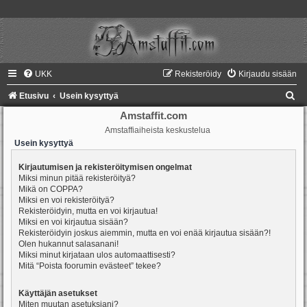
UKK
Rekisteröidy
Kirjaudu sisään
E
Etusivu
Usein kysyttyä
t
Amstaffit.com
Amstaffiaiheista keskustelua
s
Usein kysyttyä
i
Kirjautumisen ja rekisteröitymisen ongelmat
Miksi minun pitää rekisteröityä?
Mikä on COPPA?
Miksi en voi rekisteröityä?
Rekisteröidyin, mutta en voi kirjautua!
Miksi en voi kirjautua sisään?
Rekisteröidyin joskus aiemmin, mutta en voi enää kirjautua sisään?!
Olen hukannut salasanani!
Miksi minut kirjataan ulos automaattisesti?
Mitä “Poista foorumin evästeet” tekee?
Käyttäjän asetukset
Miten muutan asetuksiani?