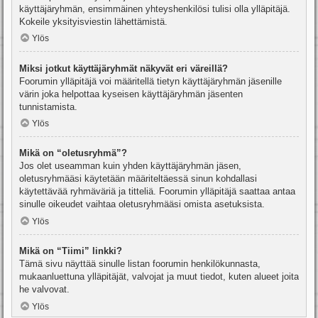
käyttäjäryhmän, ensimmäinen yhteyshenkilösi tulisi olla ylläpitäjä.
Kokeile yksityisviestin lähettämistä.
Ylös
Miksi jotkut käyttäjäryhmät näkyvät eri väreillä?
Foorumin ylläpitäjä voi määritellä tietyn käyttäjäryhmän jäsenille
värin joka helpottaa kyseisen käyttäjäryhmän jäsenten
tunnistamista.
Ylös
Mikä on “oletusryhmä”?
Jos olet useamman kuin yhden käyttäjäryhmän jäsen,
oletusryhmääsi käytetään määriteltäessä sinun kohdallasi
käytettävää ryhmäväriä ja titteliä. Foorumin ylläpitäjä saattaa antaa
sinulle oikeudet vaihtaa oletusryhmääsi omista asetuksista.
Ylös
Mikä on “Tiimi” linkki?
Tämä sivu näyttää sinulle listan foorumin henkilökunnasta,
mukaanluettuna ylläpitäjät, valvojat ja muut tiedot, kuten alueet joita
he valvovat.
Ylös