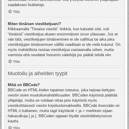
saadaksesi lisätietoja.
Ylös
Miten tönäisen viestiketjuani?
Klikkaamalla “Tönaise viestiä” -linkkiä, kun katselet sitä, voit
“tönäistä” viestiketjua alueen ensimmäisen sivun yläosaan. Jos et
näe tätä, viestiketjujen tönäiseminen ei ole sallittua tai aika joka
viestiketjujen tönäisemisen välillä vaaditaan ei ole vielä kulunut. On
myös mahdollista nostaa viestiketjua vastaamalla siihen, mutta
varmista että noudatat foorumin sääntöjä jos päätät tehdä niin.
Ylös
Muotoilu ja aiheiden tyypit
Mikä on BBCode?
BBCode on HTML-kielen tapainen toteutus, joka tarjoaa tiettyjen
viestin osien muotoilumahdollisuuden. BBCoden käytöstä päättää
ylläpitäjä, mutta se voidaan ottaa pois käytöstä myös
viestikohtaisesti viestin kirjoituslomakkeella. BBCode itsessään on
HTML:n kaltainen, mutta tagit käyttävät < ja > merkkien sijaan
hakasulkuja [ ja ]. BBCoden oppaan löydät viestinlähetyssivun
kautta.
Ylös