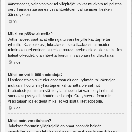
äänestäneet, vain valvojat tai ylläpitäjät voivat muokata tai poistaa
sen. Tämä estää äänestysvaihtoehtojen vaihtamisen kesken
äänestyksen.
Ylös
Miksi en pääse alueelle?
Jotkin alueet saattavat olla rajattu vain tietyille käyttäjille tai
ryhmille. Katsoaksesi, lukeaksesi, kirjoittaaksesi tai muiden
toimintojen tekeminen alueella saattaa tarvita erikoisoikeuksia. Jos
haluat oikeudet, ota yhteyttä foorumin valvojaan tai ylläpitäjään.
Ylös
Miksi en voi liittää tiedostoja?
Liitetiedostojen oikeudet annetaan alueen, ryhmän tai käyttäjän
mukaan. Foorumin ylläpitäjä ei välttämättä ole sallinut
liitetiedostojen liittämistä tietyllä alueella tai vain tietyt ryhmät
saattavat pystyä liittämään tiedostoja. Ota yhteyttä foorumin
ylläpitäjään jos et tiedä miksi et voi lisätä liitetiedostoja.
Ylös
Miksi sain varoituksen?
Jokaisen foorumin ylläpitäjällä on omat säännöt heidän
sivustollensa. Jos olet rikkonut sääntöä, voit saada varoituksen.