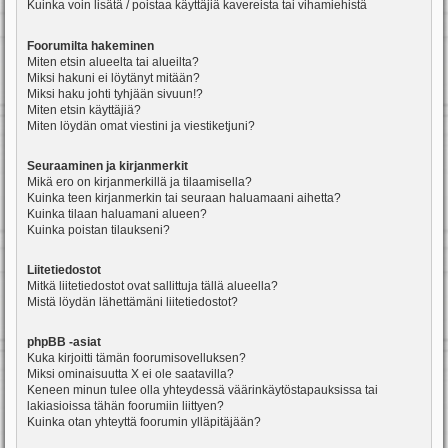
Kuinka voin lisätä / poistaa käyttäjiä kavereista tai vihamiehistä
Foorumilta hakeminen
Miten etsin alueelta tai alueilta?
Miksi hakuni ei löytänyt mitään?
Miksi haku johti tyhjään sivuun!?
Miten etsin käyttäjiä?
Miten löydän omat viestini ja viestiketjuni?
Seuraaminen ja kirjanmerkit
Mikä ero on kirjanmerkillä ja tilaamisella?
Kuinka teen kirjanmerkin tai seuraan haluamaani aihetta?
Kuinka tilaan haluamani alueen?
Kuinka poistan tilaukseni?
Liitetiedostot
Mitkä liitetiedostot ovat sallittuja tällä alueella?
Mistä löydän lähettämäni liitetiedostot?
phpBB -asiat
Kuka kirjoitti tämän foorumisovelluksen?
Miksi ominaisuutta X ei ole saatavilla?
Keneen minun tulee olla yhteydessä väärinkäytöstapauksissa tai
lakiasioissa tähän foorumiin liittyen?
Kuinka otan yhteyttä foorumin ylläpitäjään?