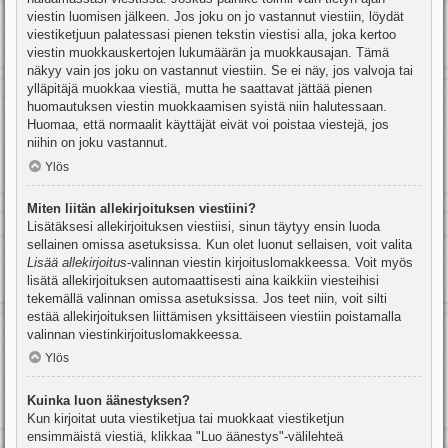
viestin luomisen jälkeen. Jos joku on jo vastannut viestiin, löydät
viestiketjuun palatessasi pienen tekstin viestisi alla, joka kertoo
viestin muokkauskertojen lukumäärän ja muokkausajan. Tämä
näkyy vain jos joku on vastannut viestiin. Se ei näy, jos valvoja tai
ylläpitäjä muokkaa viestiä, mutta he saattavat jättää pienen
huomautuksen viestin muokkaamisen syistä niin halutessaan.
Huomaa, että normaalit käyttäjät eivät voi poistaa viestejä, jos
niihin on joku vastannut.
Ylös
Miten liitän allekirjoituksen viestiini?
Lisätäksesi allekirjoituksen viestiisi, sinun täytyy ensin luoda
sellainen omissa asetuksissa. Kun olet luonut sellaisen, voit valita
Lisää allekirjoitus
-valinnan viestin kirjoituslomakkeessa. Voit myös
lisätä allekirjoituksen automaattisesti aina kaikkiin viesteihisi
tekemällä valinnan omissa asetuksissa. Jos teet niin, voit silti
estää allekirjoituksen liittämisen yksittäiseen viestiin poistamalla
valinnan viestinkirjoituslomakkeessa.
Ylös
Kuinka luon äänestyksen?
Kun kirjoitat uuta viestiketjua tai muokkaat viestiketjun
ensimmäistä viestiä, klikkaa "Luo äänestys"-välilehteä