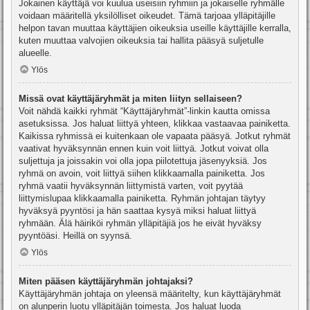
Jokainen käyttäjä voi kuulua useisiin ryhmiin ja jokaiselle ryhmälle
voidaan määritellä yksilölliset oikeudet. Tämä tarjoaa ylläpitäjille
helpon tavan muuttaa käyttäjien oikeuksia useille käyttäjille kerralla,
kuten muuttaa valvojien oikeuksia tai hallita pääsyä suljetulle
alueelle.
Ylös
Missä ovat käyttäjäryhmät ja miten liityn sellaiseen?
Voit nähdä kaikki ryhmät “Käyttäjäryhmät”-linkin kautta omissa
asetuksissa. Jos haluat liittyä yhteen, klikkaa vastaavaa painiketta.
Kaikissa ryhmissä ei kuitenkaan ole vapaata pääsyä. Jotkut ryhmät
vaativat hyväksynnän ennen kuin voit liittyä. Jotkut voivat olla
suljettuja ja joissakin voi olla jopa piilotettuja jäsenyyksiä. Jos
ryhmä on avoin, voit liittyä siihen klikkaamalla painiketta. Jos
ryhmä vaatii hyväksynnän liittymistä varten, voit pyytää
liittymislupaa klikkaamalla painiketta. Ryhmän johtajan täytyy
hyväksyä pyyntösi ja hän saattaa kysyä miksi haluat liittyä
ryhmään. Älä häiriköi ryhmän ylläpitäjiä jos he eivät hyväksy
pyyntöäsi. Heillä on syynsä.
Ylös
Miten pääsen käyttäjäryhmän johtajaksi?
Käyttäjäryhmän johtaja on yleensä määritelty, kun käyttäjäryhmät
on alunperin luotu ylläpitäjän toimesta. Jos haluat luoda