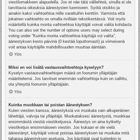
viestilomakkeen alapuolella. Jos et näe tätä välilehteä, sinulla ei ole
tarvittavia oikeuksia äänestysten luomiseen. Syötä otsikko ja
ainakin kaksi vaihtoehtoa niille varattuihin kenttiin. Varmista että
jokainen vaihtoehto on omalla rivillään tekstikentässä. Voit myös
määritellä kuinka monta vaihtoehtoa käyttäjät voivat valita kohdasta
You can also set the number of options users may select during
voting under “Kuinka monta vaihtoehtoa käyttäjä voi valita”,
äänestyksen kesto päivinä (0 kestää loputtomasti) ja viimeisenä
voit antaa käyttäjille mahdollisuuden muuttaa ääntään.
Ylös
Miksi en voi lisätä vastausvaihtoehtoja kyselyyn?
Kyselyn vastausvaihtoehtojen määrä on foorumin ylläpitäjän
määrittelemä. Jos tarvitset enemmän vaihtoehtoja kuin on sallittu,
ota yhteyttä foorumin ylläpitäjään.
Ylös
Kuinka muokkaan tai poistan äänestyksen?
Kuten viestien kanssa, äänestyksiä voi muokata vain alkuperäinen
lähettäjä, valvoja tai ylläpitäjä. Muokataksesi äänestystä, muokkaa
ensimmäistä viestiä viestiketjussa. Äänestys on aina kytketty
viestiketjun ensimmäiseen viestiin. Jos kukaan ei ole vielä
äänestänyt, käyttäjät voivat poistaa äänestyksen tai muokata mitä
tahansa äänestyksen asetusta. Jos käyttäjät ovat kuitenkin jo