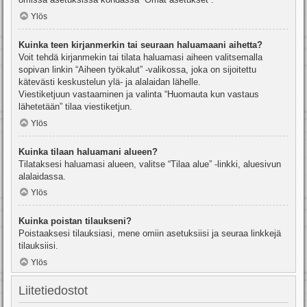
Ylös
Kuinka teen kirjanmerkin tai seuraan haluamaani aihetta?
Voit tehdä kirjanmekin tai tilata haluamasi aiheen valitsemalla
sopivan linkin “Aiheen työkalut” -valikossa, joka on sijoitettu
kätevästi keskustelun ylä- ja alalaidan lähelle.
Viestiketjuun vastaaminen ja valinta “Huomauta kun vastaus
lähetetään” tilaa viestiketjun.
Ylös
Kuinka tilaan haluamani alueen?
Tilataksesi haluamasi alueen, valitse “Tilaa alue” -linkki, aluesivun
alalaidassa.
Ylös
Kuinka poistan tilaukseni?
Poistaaksesi tilauksiasi, mene omiin asetuksiisi ja seuraa linkkejä
tilauksiisi.
Ylös
Liitetiedostot