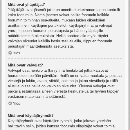
Mitä ovat ylläpitäjät?
Ylläpitäjät ovat jäseniä joille on annettu korkeimman tason kontrolli
koko foorumiin. Nämä jäsenet voivat hallita foorumin kaikkia
foorumin toiminnan osa-alueita, mukaan lukien oikeuksien
asettaminen, käyttäjien porttikiellot, käyttäjäryhmät ja valvojat
yms., riippuen foorumin perustajasta ja hänen ylläpitäjille
määrittelemistä oikeuksista. Heillä saattaa olla myös täydet
valvojan oikeudet kaikilla keskustelualueilla, riippuen foorumin
perustajan määrittelemistä asetuksista.
Ylös
Mitä ovatr valvojat?
Valvojat ovat henkilöitä (tai ryhmä henkilöitä) jotka katsovat
foorumeiden perään päivittäin. Heillä on on valta muokata ja poistaa
viestejä ja lukita, avata, siirtää, poistaa ja jakaa viestiketjuja niillä
alueilla joissa heillä on valvojan oikeudet. Yleensä valvojat ovat
paikalla estämässä aiheen vierestä keskustelua tai hyvien tapojen
vastaisen materiaalin lähettämistä.
Ylös
Mitä ovat käyttäjäryhmät?
Käyttäjäryhmät ovat käyttäjien ryhmiä, jotka jakavat yhteisön
hallittaviin osiin, joiden kanssa foorumin ylläpitäjät voivat toimia.