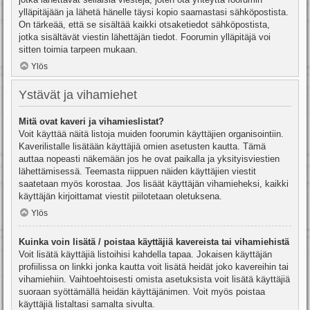
ylläpitäjään ja lähetä hänelle täysi kopio saamastasi sähköpostista.
On tärkeää, että se sisältää kaikki otsaketiedot sähköpostista,
jotka sisältävät viestin lähettäjän tiedot. Foorumin ylläpitäjä voi
sitten toimia tarpeen mukaan.
Ylös
Ystävät ja vihamiehet
Mitä ovat kaveri ja vihamieslistat?
Voit käyttää näitä listoja muiden foorumin käyttäjien organisointiin.
Kaverilistalle lisätään käyttäjiä omien asetusten kautta. Tämä
auttaa nopeasti näkemään jos he ovat paikalla ja yksityisviestien
lähettämisessä. Teemasta riippuen näiden käyttäjien viestit
saatetaan myös korostaa. Jos lisäät käyttäjän vihamieheksi, kaikki
käyttäjän kirjoittamat viestit piilotetaan oletuksena.
Ylös
Kuinka voin lisätä / poistaa käyttäjiä kavereista tai vihamiehistä
Voit lisätä käyttäjiä listoihisi kahdella tapaa. Jokaisen käyttäjän
profiilissa on linkki jonka kautta voit lisätä heidät joko kavereihin tai
vihamiehiin. Vaihtoehtoisesti omista asetuksista voit lisätä käyttäjiä
suoraan syöttämällä heidän käyttäjänimen. Voit myös poistaa
käyttäjiä listaltasi samalta sivulta.