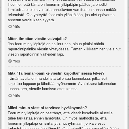
Huomioi, että tämä on foorumin ylläpitäjän päätös ja phpBB
Limitedillä ei ole sivustolla annettavien varoitusten kanssa mitään
tekemistä. Ota yhteyttä foorumin ylläpitäjään, jos olet epävarma
annetun varoituksen syystä.
Ylös
Miten ilmoitan viestin valvojalle?
Jos foorumin ylläpitäjä on sallinut sen, sinun pitäisi nähdä
raportointipainike viestin yhteydessä. Tämän klikkaaminen vie sinut
viestin raportoinnin vaiheiden läpi.
Ylös
Mitä “Tallenna”-painike viestin kirjoittamisessa tekee?
Tämän avulla on mahdollista tallentaa luonnoksia, jotka voit
kirjoittaa loppuun ja lähettää myöhemmin. Avataksesi tallennetun
luonnoksen, vieraile komissa asetuksissa.
Ylös
Miksi minun viestini tarvitsee hyväksynnän?
Foorumin ylläpitäjä on päättänyt, että viestit kyseiselle alueelle
tulee tarkastaa ennen lähetystä. On myös mahdollista, että
foorumin ylläpitäjä on siirtänyt sinut ryhmään, jonka viestit
tarkistetaan ennen lähettämistä. Ota yhteyttä foorumin ylläpitäjään