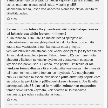
Tämä ohjelmisto on phpBB Limitedin kirjoittama ja lisensoima. Jos
uskot, että ominaisuus tulisi lisätä, vieraile
phpBB
ideakeskuksessa
, jossa voit äänestää olemassa olevia ideoita tai
lähettää uuden.
Ylös
Keneen minun tulee olla yhteydessä väärinkäytöstapauksissa
tai lakiasioissa tähän foorumiin liittyen?
Kuka tahansa “Tiimi”-sivulla mainituista ylläpitäjistä on
todennäköisesti sopiva yhteyshenkilö valituksillesi. Jos et tätä
kautta saa vastausta, sinun kannattaa ottaa yhteyttä
verkkotunnuksen omistajaan (tee
whois-kysely
) tai jos kyseessä on
ilmaispalvelussa oleva (esim. Yahoo!, free.fr, f2s.com, jne.), ota
yhteyttä ylläpitoon tai väärinkäytöksistä vastaavaan osastoon
kyseisessä palvelussa. Huomaa, että phpBB Limitedillä
ei ole
lainkaan toimivaltaa
ja sitä ei voida pitää vastuussa miten, missä
tai kenen toimesta tämä foorumi on käytössä. Älä ota yhteyttä
phpBB Limitediin missään lakiasioissa
jotka eivät liity
phpBB.com-
sivustoon tai pelkkään phpBB-sovellukseen itseensä. Jos lähetät
sähköpostia phpBB Limitedille
mistään kolmannen osapuolen
tämän sovelluksen käytöstä, voit odottaa niukkasanaista
vastausta, jos edes vastausta lainkaan.
Ylös