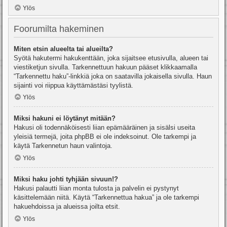
Ylös
Foorumilta hakeminen
Miten etsin alueelta tai alueilta?
Syötä hakutermi hakukenttään, joka sijaitsee etusivulla, alueen tai
viestiketjun sivulla. Tarkennettuun hakuun pääset klikkaamalla
“Tarkennettu haku”-linkkiä joka on saatavilla jokaisella sivulla. Haun
sijainti voi riippua käyttämästäsi tyylistä.
Ylös
Miksi hakuni ei löytänyt mitään?
Hakusi oli todennäköisesti liian epämääräinen ja sisälsi useita
yleisiä termejä, joita phpBB ei ole indeksoinut. Ole tarkempi ja
käytä Tarkennetun haun valintoja.
Ylös
Miksi haku johti tyhjään sivuun!?
Hakusi palautti liian monta tulosta ja palvelin ei pystynyt
käsittelemään niitä. Käytä “Tarkennettua hakua” ja ole tarkempi
hakuehdoissa ja alueissa joilta etsit.
Ylös