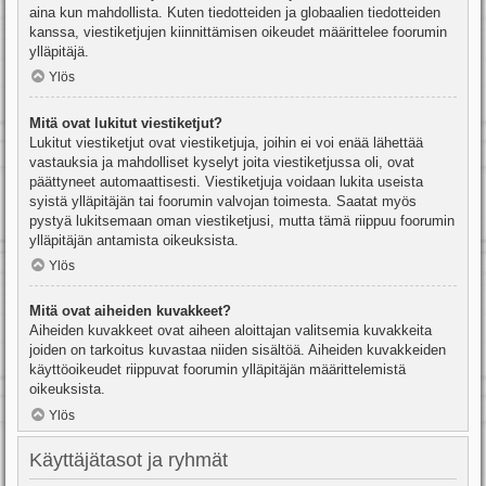
aina kun mahdollista. Kuten tiedotteiden ja globaalien tiedotteiden
kanssa, viestiketjujen kiinnittämisen oikeudet määrittelee foorumin
ylläpitäjä.
Ylös
Mitä ovat lukitut viestiketjut?
Lukitut viestiketjut ovat viestiketjuja, joihin ei voi enää lähettää
vastauksia ja mahdolliset kyselyt joita viestiketjussa oli, ovat
päättyneet automaattisesti. Viestiketjuja voidaan lukita useista
syistä ylläpitäjän tai foorumin valvojan toimesta. Saatat myös
pystyä lukitsemaan oman viestiketjusi, mutta tämä riippuu foorumin
ylläpitäjän antamista oikeuksista.
Ylös
Mitä ovat aiheiden kuvakkeet?
Aiheiden kuvakkeet ovat aiheen aloittajan valitsemia kuvakkeita
joiden on tarkoitus kuvastaa niiden sisältöä. Aiheiden kuvakkeiden
käyttöoikeudet riippuvat foorumin ylläpitäjän määrittelemistä
oikeuksista.
Ylös
Käyttäjätasot ja ryhmät