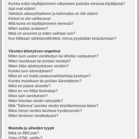
Kuinka estän käyttäjänimeni näkymisen paikalla olevissa käyttäjissä?
Ajat ovat väärin!
Vaihdoin aikavyöhykkeen ja kellonaika on silti väärin!
Kieleni ei ole valittavana!
Mitä kuvia on käyttäjänimeni vieressä?
Miten asetan avataren?
Mikä on arvonimi ja miten vaihdan sen?
Kun klikkaan sähköpostilinkkiä, minua pyydetään kirjautumaan?
Viestien lähetyksen ongelmat
Miten luon uuden viestiketjun tai lähetän vastauksen?
Miten muokkaan tai poistan viestejä?
Miten liitän allekirjoituksen viestiini?
Kuinka luon äänestyksen?
Miksi en voi lisätä vastausvaihtoehtoja kyselyyn?
Kuinka muokkaan tai poistan äänestyksen?
Miksi en pääse alueelle?
Miksi en voi liittää tiedostoja?
Miksi sain varoituksen?
Miten ilmoitan viestin valvojalle?
Mitä “Tallenna”-painike viestin kirjoittamisessa tekee?
Miksi minun viestini tarvitsee hyväksynnän?
Miten tönäisen viestiketjuani?
Muotoilu ja aiheiden tyypit
Mikä on BBCode?
Onko HTML sallittu?