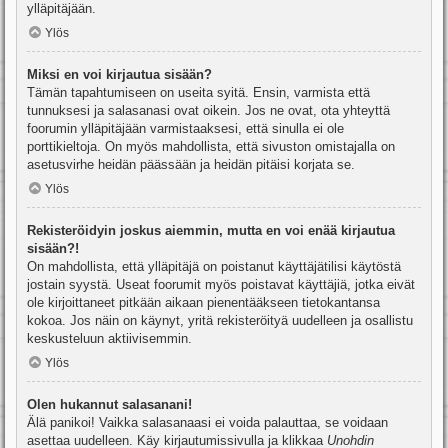
ylläpitäjään.
Ylös
Miksi en voi kirjautua sisään?
Tämän tapahtumiseen on useita syitä. Ensin, varmista että
tunnuksesi ja salasanasi ovat oikein. Jos ne ovat, ota yhteyttä
foorumin ylläpitäjään varmistaaksesi, että sinulla ei ole
porttikieltoja. On myös mahdollista, että sivuston omistajalla on
asetusvirhe heidän päässään ja heidän pitäisi korjata se.
Ylös
Rekisteröidyin joskus aiemmin, mutta en voi enää kirjautua
sisään?!
On mahdollista, että ylläpitäjä on poistanut käyttäjätilisi käytöstä
jostain syystä. Useat foorumit myös poistavat käyttäjiä, jotka eivät
ole kirjoittaneet pitkään aikaan pienentääkseen tietokantansa
kokoa. Jos näin on käynyt, yritä rekisteröityä uudelleen ja osallistu
keskusteluun aktiivisemmin.
Ylös
Olen hukannut salasanani!
Älä panikoi! Vaikka salasanaasi ei voida palauttaa, se voidaan
asettaa uudelleen. Käy kirjautumissivulla ja klikkaa
Unohdin