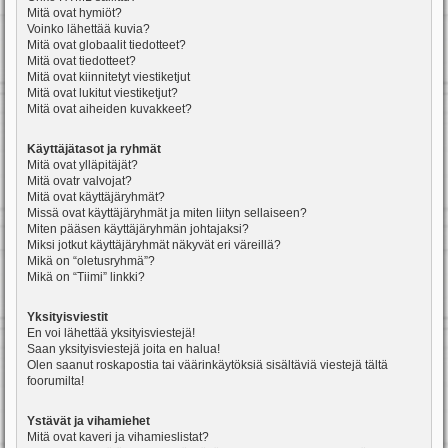
Mitä ovat hymiöt?
Voinko lähettää kuvia?
Mitä ovat globaalit tiedotteet?
Mitä ovat tiedotteet?
Mitä ovat kiinnitetyt viestiketjut
Mitä ovat lukitut viestiketjut?
Mitä ovat aiheiden kuvakkeet?
Käyttäjätasot ja ryhmät
Mitä ovat ylläpitäjät?
Mitä ovatr valvojat?
Mitä ovat käyttäjäryhmät?
Missä ovat käyttäjäryhmät ja miten liityn sellaiseen?
Miten pääsen käyttäjäryhmän johtajaksi?
Miksi jotkut käyttäjäryhmät näkyvät eri väreillä?
Mikä on “oletusryhmä”?
Mikä on “Tiimi” linkki?
Yksityisviestit
En voi lähettää yksityisviestejä!
Saan yksityisviestejä joita en halua!
Olen saanut roskapostia tai väärinkäytöksiä sisältäviä viestejä tältä
foorumilta!
Ystävät ja vihamiehet
Mitä ovat kaveri ja vihamieslistat?