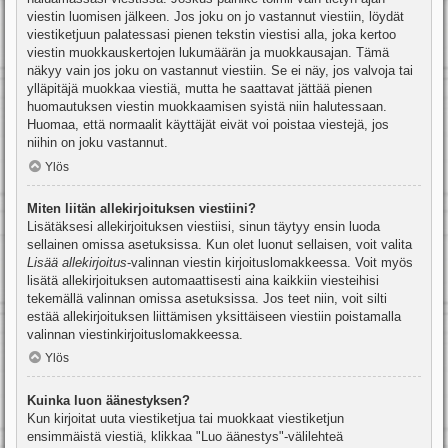
viestin luomisen jälkeen. Jos joku on jo vastannut viestiin, löydät
viestiketjuun palatessasi pienen tekstin viestisi alla, joka kertoo
viestin muokkauskertojen lukumäärän ja muokkausajan. Tämä
näkyy vain jos joku on vastannut viestiin. Se ei näy, jos valvoja tai
ylläpitäjä muokkaa viestiä, mutta he saattavat jättää pienen
huomautuksen viestin muokkaamisen syistä niin halutessaan.
Huomaa, että normaalit käyttäjät eivät voi poistaa viestejä, jos
niihin on joku vastannut.
Ylös
Miten liitän allekirjoituksen viestiini?
Lisätäksesi allekirjoituksen viestiisi, sinun täytyy ensin luoda
sellainen omissa asetuksissa. Kun olet luonut sellaisen, voit valita
Lisää allekirjoitus
-valinnan viestin kirjoituslomakkeessa. Voit myös
lisätä allekirjoituksen automaattisesti aina kaikkiin viesteihisi
tekemällä valinnan omissa asetuksissa. Jos teet niin, voit silti
estää allekirjoituksen liittämisen yksittäiseen viestiin poistamalla
valinnan viestinkirjoituslomakkeessa.
Ylös
Kuinka luon äänestyksen?
Kun kirjoitat uuta viestiketjua tai muokkaat viestiketjun
ensimmäistä viestiä, klikkaa "Luo äänestys"-välilehteä