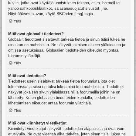
kuviin, jotka ovat käyttäjätunnistuksen takana, esim. hotmail tai
yahoo sähköpostilaatikot, salasanasuojatut sivustot, jne.
Näyttääksesi kuvan, käytä BBCoden [img]-tagia.
Ylös
Mitä ovat globaalit tiedotteet?
Globaalit tiedotteet sisältävät tärkeää tietoa ja sinun tulisi lukea ne
aina kun on mahdolista. Ne näkyvät jokaisen alueen ylälaidassa ja
omissa asetuksissa. Globaalien tiedotteiden oikeudet myöntää
foorumin ylläpitäjä.
Ylös
Mitä ovat tiedotteet?
Tiedotteet usein sisältävät tärkeää tietoa foorumista jota olet
lukemassa ja siksi ne tulisi lukea aina kun mahdollista. Tiedotteet
näkyvät jokaisen sivun ylälaidassa niillä foorumeilla joihin ne on
lähetetty. Kuten globaalien tiedotteiden kohdalla, tiedotteiden
lähettämisen oikeudet antaa foorumin ylläpitäjä.
Ylös
Mitä ovat kiinnitetyt viestiketjut
Kiinnitetyt viestiketjut näkyvät tiedotteiden alapuolella ja ovat vain
etusivulla. Ne ovat yleensä aika tärkeitä, joten sinun tulisi lukea ne