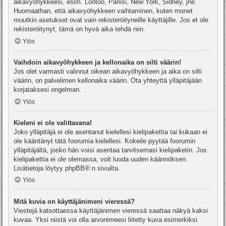
aikavyöhykkeesi, esim. Lontoo, Pariisi, New York, Sidney, jne.
Huomaathan, että aikavyöhykkeen vaihtaminen, kuten monet
muutkin asetukset ovat vain rekisteröityneille käyttäjille. Jos et ole
rekisteröitynyt, tämä on hyvä aika tehdä niin.
Ylös
Vaihdoin aikavyöhykkeen ja kellonaika on silti väärin!
Jos olet varmasti valinnut oikean aikavyöhykkeen ja aika on silti
väärin, on palvelimen kellonaika väärin. Ota yhteyttä ylläpitäjään
korjataksesi ongelman.
Ylös
Kieleni ei ole valittavana!
Joko ylläpitäjä ei ole asentanut kielellesi kielipakettia tai kukaan ei
ole kääntänyt tätä foorumia kielellesi. Kokeile pyytää foorumin
ylläpitäjältä, josko hän voisi asentaa tarvitsemasi kielipaketin. Jos
kielipakettia ei ole olemassa, voit luoda uuden käännöksen.
Lisätietoja löytyy
phpBB
®:n sivuilta.
Ylös
Mitä kuvia on käyttäjänimeni vieressä?
Viestejä katsottaessa käyttäjänimen vieressä saattaa näkyä kaksi
kuvaa. Yksi niistä voi olla arvonimeesi liitetty kuva esimerkiksi