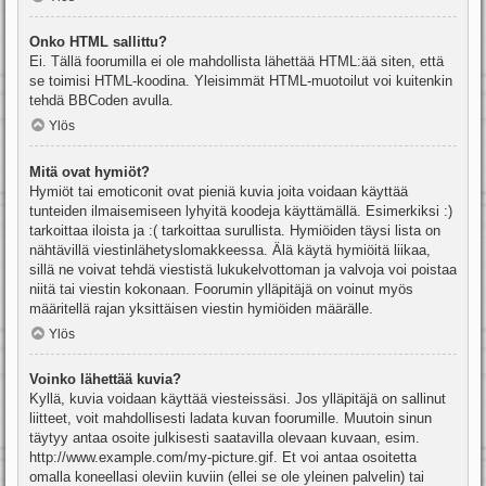
Onko HTML sallittu?
Ei. Tällä foorumilla ei ole mahdollista lähettää HTML:ää siten, että
se toimisi HTML-koodina. Yleisimmät HTML-muotoilut voi kuitenkin
tehdä BBCoden avulla.
Ylös
Mitä ovat hymiöt?
Hymiöt tai emoticonit ovat pieniä kuvia joita voidaan käyttää
tunteiden ilmaisemiseen lyhyitä koodeja käyttämällä. Esimerkiksi :)
tarkoittaa iloista ja :( tarkoittaa surullista. Hymiöiden täysi lista on
nähtävillä viestinlähetyslomakkeessa. Älä käytä hymiöitä liikaa,
sillä ne voivat tehdä viestistä lukukelvottoman ja valvoja voi poistaa
niitä tai viestin kokonaan. Foorumin ylläpitäjä on voinut myös
määritellä rajan yksittäisen viestin hymiöiden määrälle.
Ylös
Voinko lähettää kuvia?
Kyllä, kuvia voidaan käyttää viesteissäsi. Jos ylläpitäjä on sallinut
liitteet, voit mahdollisesti ladata kuvan foorumille. Muutoin sinun
täytyy antaa osoite julkisesti saatavilla olevaan kuvaan, esim.
http://www.example.com/my-picture.gif. Et voi antaa osoitetta
omalla koneellasi oleviin kuviin (ellei se ole yleinen palvelin) tai