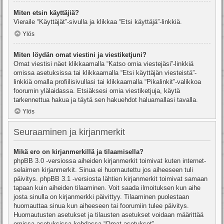
Miten etsin käyttäjiä?
Vieraile “Käyttäjät”-sivulla ja klikkaa “Etsi käyttäjä”-linkkiä.
Ylös
Miten löydän omat viestini ja viestiketjuni?
Omat viestisi näet klikkaamalla “Katso omia viestejäsi”-linkkiä
omissa asetuksissa tai klikkaamalla “Etsi käyttäjän viesteistä”-
linkkiä omalla profiilisivullasi tai klikkaamalla “Pikalinkit”-valikkoa
foorumin ylälaidassa. Etsiäksesi omia viestiketjuja, käytä
tarkennettua hakua ja täytä sen hakuehdot haluamallasi tavalla.
Ylös
Seuraaminen ja kirjanmerkit
Mikä ero on kirjanmerkillä ja tilaamisella?
phpBB 3.0 -versiossa aiheiden kirjanmerkit toimivat kuten internet-
selaimen kirjanmerkit. Sinua ei huomautettu jos aiheeseen tuli
päivitys. phpBB 3.1 -versiosta lähtien kirjanmerkit toimivat samaan
tapaan kuin aiheiden tilaaminen. Voit saada ilmoituksen kun aihe
josta sinulla on kirjanmerkki päivittyy. Tilaaminen puolestaan
huomauttaa sinua kun aiheeseen tai foorumiin tulee päivitys.
Huomautusten asetukset ja tilausten asetukset voidaan määrittää
omissa asetuksissa kohdassa “Omat asetukset”.