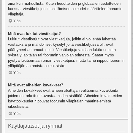
aina kun mahdollista. Kuten tiedotteiden ja globaalien tiedotteiden
kanssa, viestiketjujen kiinnittämisen oikeudet määrittelee foorumin
ylläpitäjä.
Ylös
Mitä ovat lukitut viestiketjut?
Lukitut viestiketjut ovat viestiketjuja, joihin ei voi enää lähettää
vastauksia ja mahdolliset kyselyt joita viestiketjussa oli, ovat
päättyneet automaattisesti. Viestiketjuja voidaan lukita useista
syistä ylläpitäjän tai foorumin valvojan toimesta. Saatat myös
pystyä lukitsemaan oman viestiketjusi, mutta tämä riippuu foorumin
ylläpitäjän antamista oikeuksista.
Ylös
Mitä ovat aiheiden kuvakkeet?
Aiheiden kuvakkeet ovat aiheen aloittajan valitsemia kuvakkeita
joiden on tarkoitus kuvastaa niiden sisältöä. Aiheiden kuvakkeiden
käyttöoikeudet riippuvat foorumin ylläpitäjän määrittelemistä
oikeuksista.
Ylös
Käyttäjätasot ja ryhmät