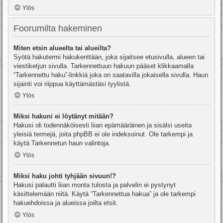
Ylös
Foorumilta hakeminen
Miten etsin alueelta tai alueilta?
Syötä hakutermi hakukenttään, joka sijaitsee etusivulla, alueen tai
viestiketjun sivulla. Tarkennettuun hakuun pääset klikkaamalla
“Tarkennettu haku”-linkkiä joka on saatavilla jokaisella sivulla. Haun
sijainti voi riippua käyttämästäsi tyylistä.
Ylös
Miksi hakuni ei löytänyt mitään?
Hakusi oli todennäköisesti liian epämääräinen ja sisälsi useita
yleisiä termejä, joita phpBB ei ole indeksoinut. Ole tarkempi ja
käytä Tarkennetun haun valintoja.
Ylös
Miksi haku johti tyhjään sivuun!?
Hakusi palautti liian monta tulosta ja palvelin ei pystynyt
käsittelemään niitä. Käytä “Tarkennettua hakua” ja ole tarkempi
hakuehdoissa ja alueissa joilta etsit.
Ylös