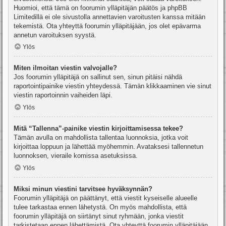
Huomioi, että tämä on foorumin ylläpitäjän päätös ja phpBB
Limitedillä ei ole sivustolla annettavien varoitusten kanssa mitään
tekemistä. Ota yhteyttä foorumin ylläpitäjään, jos olet epävarma
annetun varoituksen syystä.
Ylös
Miten ilmoitan viestin valvojalle?
Jos foorumin ylläpitäjä on sallinut sen, sinun pitäisi nähdä
raportointipainike viestin yhteydessä. Tämän klikkaaminen vie sinut
viestin raportoinnin vaiheiden läpi.
Ylös
Mitä “Tallenna”-painike viestin kirjoittamisessa tekee?
Tämän avulla on mahdollista tallentaa luonnoksia, jotka voit
kirjoittaa loppuun ja lähettää myöhemmin. Avataksesi tallennetun
luonnoksen, vieraile komissa asetuksissa.
Ylös
Miksi minun viestini tarvitsee hyväksynnän?
Foorumin ylläpitäjä on päättänyt, että viestit kyseiselle alueelle
tulee tarkastaa ennen lähetystä. On myös mahdollista, että
foorumin ylläpitäjä on siirtänyt sinut ryhmään, jonka viestit
tarkistetaan ennen lähettämistä. Ota yhteyttä foorumin ylläpitäjään