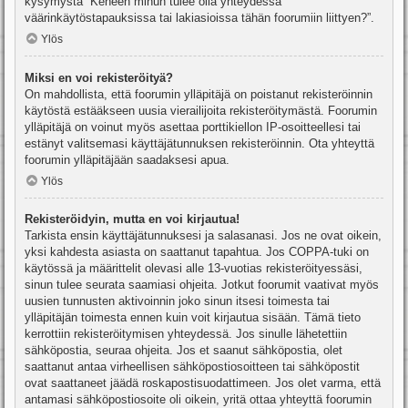
kysymystä “Keneen minun tulee olla yhteydessä
väärinkäytöstapauksissa tai lakiasioissa tähän foorumiin liittyen?”.
Ylös
Miksi en voi rekisteröityä?
On mahdollista, että foorumin ylläpitäjä on poistanut rekisteröinnin
käytöstä estääkseen uusia vierailijoita rekisteröitymästä. Foorumin
ylläpitäjä on voinut myös asettaa porttikiellon IP-osoitteellesi tai
estänyt valitsemasi käyttäjätunnuksen rekisteröinnin. Ota yhteyttä
foorumin ylläpitäjään saadaksesi apua.
Ylös
Rekisteröidyin, mutta en voi kirjautua!
Tarkista ensin käyttäjätunnuksesi ja salasanasi. Jos ne ovat oikein,
yksi kahdesta asiasta on saattanut tapahtua. Jos COPPA-tuki on
käytössä ja määrittelit olevasi alle 13-vuotias rekisteröityessäsi,
sinun tulee seurata saamiasi ohjeita. Jotkut foorumit vaativat myös
uusien tunnusten aktivoinnin joko sinun itsesi toimesta tai
ylläpitäjän toimesta ennen kuin voit kirjautua sisään. Tämä tieto
kerrottiin rekisteröitymisen yhteydessä. Jos sinulle lähetettiin
sähköpostia, seuraa ohjeita. Jos et saanut sähköpostia, olet
saattanut antaa virheellisen sähköpostiosoitteen tai sähköpostit
ovat saattaneet jäädä roskapostisuodattimeen. Jos olet varma, että
antamasi sähköpostiosoite oli oikein, yritä ottaa yhteyttä foorumin