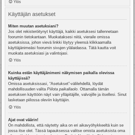
Ylös
Käyttäjän asetukset
Miten muutan asetuksiani?
Jos olet rekisteröitynyt käyttäjä, kaikki asetuksesi tallennetaan
foorumin tietokantaan. Muokataksesi niitä, vieraile omissa
asetuksissa, johon vievä linkki löytyy yleensä klikkaamalla
käyttäjänimeäsi foorumin sivujen ylälaidassa. Tätä kautta voit
muokata asetuksiasi ja valintojasi.
Ylös
Kuinka estän käyttäjänimeni näkymisen paikalla olevissa
käyttäjissä?
Omissa asetuksissasi, “Asetukset”-välilehdellä, löydät
mahdollisuuden valita
Piilota paikallaolo
. Ottamalla tämän
asetuksen käyttöön näyt vain ylläpitäjille, valvojille ja itsellesi. Sinut
lasketaan piilossa oleviin käyttäjiin.
Ylös
Ajat ovat väärin!
On mahdollista, että näytetty aika on eri aikavyöhykkeeltä kuin se
jossa itse olet. Tässä tapauksessa valitse omista asetuksista oma