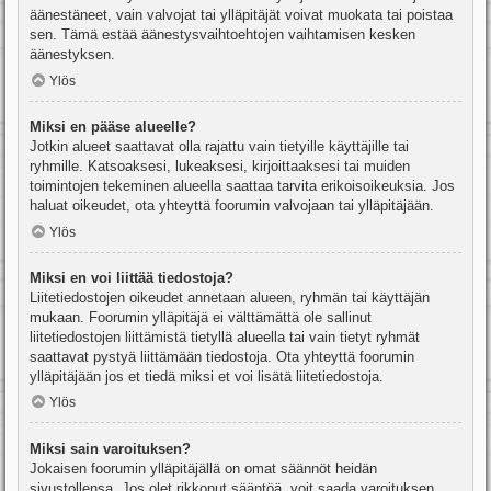
äänestäneet, vain valvojat tai ylläpitäjät voivat muokata tai poistaa
sen. Tämä estää äänestysvaihtoehtojen vaihtamisen kesken
äänestyksen.
Ylös
Miksi en pääse alueelle?
Jotkin alueet saattavat olla rajattu vain tietyille käyttäjille tai
ryhmille. Katsoaksesi, lukeaksesi, kirjoittaaksesi tai muiden
toimintojen tekeminen alueella saattaa tarvita erikoisoikeuksia. Jos
haluat oikeudet, ota yhteyttä foorumin valvojaan tai ylläpitäjään.
Ylös
Miksi en voi liittää tiedostoja?
Liitetiedostojen oikeudet annetaan alueen, ryhmän tai käyttäjän
mukaan. Foorumin ylläpitäjä ei välttämättä ole sallinut
liitetiedostojen liittämistä tietyllä alueella tai vain tietyt ryhmät
saattavat pystyä liittämään tiedostoja. Ota yhteyttä foorumin
ylläpitäjään jos et tiedä miksi et voi lisätä liitetiedostoja.
Ylös
Miksi sain varoituksen?
Jokaisen foorumin ylläpitäjällä on omat säännöt heidän
sivustollensa. Jos olet rikkonut sääntöä, voit saada varoituksen.