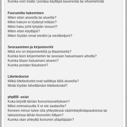
Kuinka voin lisätä / poistaa käyttäjiä kavereista tai vihamiehistä
Foorumilta hakeminen
Miten etsin alueelta tai alueilta?
Miksi hakuni ei löytänyt mitään?
Miksi haku johti tyhjään sivuun!?
Miten etsin käyttäjiä?
Miten löydän omat viestini ja viestiketjuni?
Seuraaminen ja kirjanmerkit
Mikä ero on kirjanmerkillä ja tilaamisella?
Kuinka teen kirjanmerkin tai seuraan haluamaani aihetta?
Kuinka tilaan haluamani alueen?
Kuinka poistan tilaukseni?
Liitetiedostot
Mitkä liitetiedostot ovat sallittuja tällä alueella?
Mistä löydän lähettämäni liitetiedostot?
phpBB -asiat
Kuka kirjoitti tämän foorumisovelluksen?
Miksi ominaisuutta X ei ole saatavilla?
Keneen minun tulee olla yhteydessä väärinkäytöstapauksissa tai
lakiasioissa tähän foorumiin liittyen?
Kuinka otan yhteyttä foorumin ylläpitäjään?