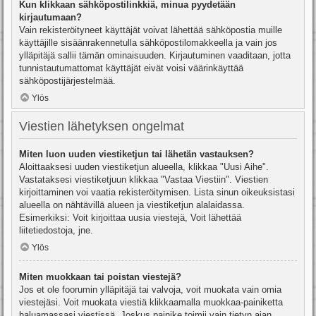
Kun klikkaan sähköpostilinkkiä, minua pyydetään
kirjautumaan?
Vain rekisteröityneet käyttäjät voivat lähettää sähköpostia muille
käyttäjille sisäänrakennetulla sähköpostilomakkeella ja vain jos
ylläpitäjä sallii tämän ominaisuuden. Kirjautuminen vaaditaan, jotta
tunnistautumattomat käyttäjät eivät voisi väärinkäyttää
sähköpostijärjestelmää.
Ylös
Viestien lähetyksen ongelmat
Miten luon uuden viestiketjun tai lähetän vastauksen?
Aloittaaksesi uuden viestiketjun alueella, klikkaa "Uusi Aihe".
Vastataksesi viestiketjuun klikkaa "Vastaa Viestiin". Viestien
kirjoittaminen voi vaatia rekisteröitymisen. Lista sinun oikeuksistasi
alueella on nähtävillä alueen ja viestiketjun alalaidassa.
Esimerkiksi: Voit kirjoittaa uusia viestejä, Voit lähettää
liitetiedostoja, jne.
Ylös
Miten muokkaan tai poistan viestejä?
Jos et ole foorumin ylläpitäjä tai valvoja, voit muokata vain omia
viestejäsi. Voit muokata viestiä klikkaamalla muokkaa-painiketta
haluamassasi viestissä. Joskus painike toimii vain tietyn ajan