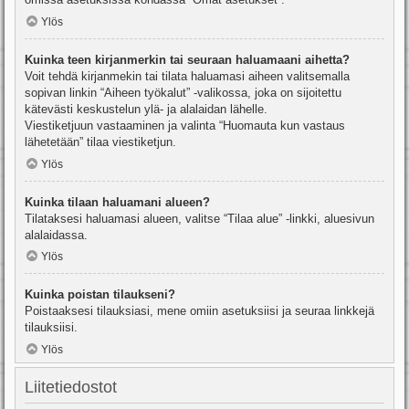
Ylös
Kuinka teen kirjanmerkin tai seuraan haluamaani aihetta?
Voit tehdä kirjanmekin tai tilata haluamasi aiheen valitsemalla
sopivan linkin “Aiheen työkalut” -valikossa, joka on sijoitettu
kätevästi keskustelun ylä- ja alalaidan lähelle.
Viestiketjuun vastaaminen ja valinta “Huomauta kun vastaus
lähetetään” tilaa viestiketjun.
Ylös
Kuinka tilaan haluamani alueen?
Tilataksesi haluamasi alueen, valitse “Tilaa alue” -linkki, aluesivun
alalaidassa.
Ylös
Kuinka poistan tilaukseni?
Poistaaksesi tilauksiasi, mene omiin asetuksiisi ja seuraa linkkejä
tilauksiisi.
Ylös
Liitetiedostot