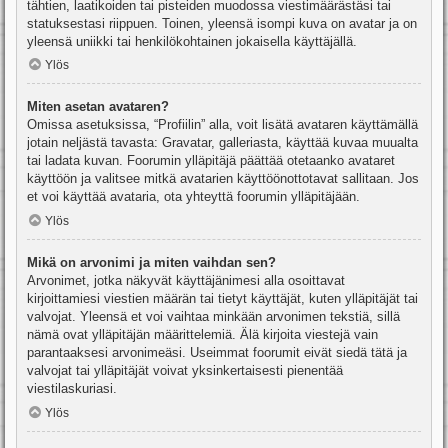
tähtien, laatikoiden tai pisteiden muodossa viestimäärästäsi tai
statuksestasi riippuen. Toinen, yleensä isompi kuva on avatar ja on
yleensä uniikki tai henkilökohtainen jokaisella käyttäjällä.
Ylös
Miten asetan avataren?
Omissa asetuksissa, “Profiilin” alla, voit lisätä avataren käyttämällä
jotain neljästä tavasta: Gravatar, galleriasta, käyttää kuvaa muualta
tai ladata kuvan. Foorumin ylläpitäjä päättää otetaanko avataret
käyttöön ja valitsee mitkä avatarien käyttöönottotavat sallitaan. Jos
et voi käyttää avataria, ota yhteyttä foorumin ylläpitäjään.
Ylös
Mikä on arvonimi ja miten vaihdan sen?
Arvonimet, jotka näkyvät käyttäjänimesi alla osoittavat
kirjoittamiesi viestien määrän tai tietyt käyttäjät, kuten ylläpitäjät tai
valvojat. Yleensä et voi vaihtaa minkään arvonimen tekstiä, sillä
nämä ovat ylläpitäjän määrittelemiä. Älä kirjoita viestejä vain
parantaaksesi arvonimeäsi. Useimmat foorumit eivät siedä tätä ja
valvojat tai ylläpitäjät voivat yksinkertaisesti pienentää
viestilaskuriasi.
Ylös