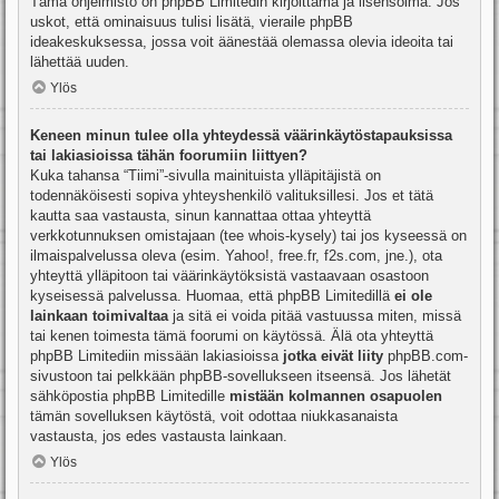
Tämä ohjelmisto on phpBB Limitedin kirjoittama ja lisensoima. Jos
uskot, että ominaisuus tulisi lisätä, vieraile
phpBB
ideakeskuksessa
, jossa voit äänestää olemassa olevia ideoita tai
lähettää uuden.
Ylös
Keneen minun tulee olla yhteydessä väärinkäytöstapauksissa
tai lakiasioissa tähän foorumiin liittyen?
Kuka tahansa “Tiimi”-sivulla mainituista ylläpitäjistä on
todennäköisesti sopiva yhteyshenkilö valituksillesi. Jos et tätä
kautta saa vastausta, sinun kannattaa ottaa yhteyttä
verkkotunnuksen omistajaan (tee
whois-kysely
) tai jos kyseessä on
ilmaispalvelussa oleva (esim. Yahoo!, free.fr, f2s.com, jne.), ota
yhteyttä ylläpitoon tai väärinkäytöksistä vastaavaan osastoon
kyseisessä palvelussa. Huomaa, että phpBB Limitedillä
ei ole
lainkaan toimivaltaa
ja sitä ei voida pitää vastuussa miten, missä
tai kenen toimesta tämä foorumi on käytössä. Älä ota yhteyttä
phpBB Limitediin missään lakiasioissa
jotka eivät liity
phpBB.com-
sivustoon tai pelkkään phpBB-sovellukseen itseensä. Jos lähetät
sähköpostia phpBB Limitedille
mistään kolmannen osapuolen
tämän sovelluksen käytöstä, voit odottaa niukkasanaista
vastausta, jos edes vastausta lainkaan.
Ylös