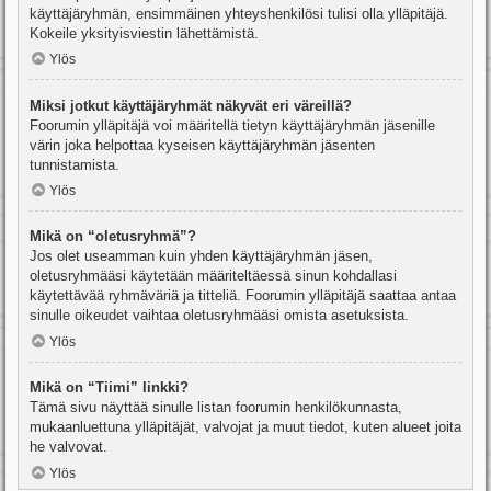
käyttäjäryhmän, ensimmäinen yhteyshenkilösi tulisi olla ylläpitäjä.
Kokeile yksityisviestin lähettämistä.
Ylös
Miksi jotkut käyttäjäryhmät näkyvät eri väreillä?
Foorumin ylläpitäjä voi määritellä tietyn käyttäjäryhmän jäsenille
värin joka helpottaa kyseisen käyttäjäryhmän jäsenten
tunnistamista.
Ylös
Mikä on “oletusryhmä”?
Jos olet useamman kuin yhden käyttäjäryhmän jäsen,
oletusryhmääsi käytetään määriteltäessä sinun kohdallasi
käytettävää ryhmäväriä ja titteliä. Foorumin ylläpitäjä saattaa antaa
sinulle oikeudet vaihtaa oletusryhmääsi omista asetuksista.
Ylös
Mikä on “Tiimi” linkki?
Tämä sivu näyttää sinulle listan foorumin henkilökunnasta,
mukaanluettuna ylläpitäjät, valvojat ja muut tiedot, kuten alueet joita
he valvovat.
Ylös