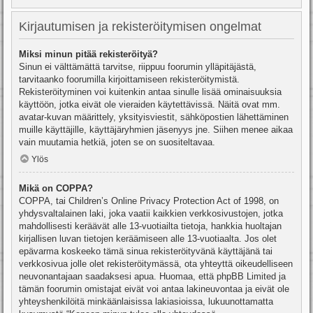
Kirjautumisen ja rekisteröitymisen ongelmat
Miksi minun pitää rekisteröityä?
Sinun ei välttämättä tarvitse, riippuu foorumin ylläpitäjästä,
tarvitaanko foorumilla kirjoittamiseen rekisteröitymistä.
Rekisteröityminen voi kuitenkin antaa sinulle lisää ominaisuuksia
käyttöön, jotka eivät ole vieraiden käytettävissä. Näitä ovat mm.
avatar-kuvan määrittely, yksityisviestit, sähköpostien lähettäminen
muille käyttäjille, käyttäjäryhmien jäsenyys jne. Siihen menee aikaa
vain muutamia hetkiä, joten se on suositeltavaa.
Ylös
Mikä on COPPA?
COPPA, tai Children’s Online Privacy Protection Act of 1998, on
yhdysvaltalainen laki, joka vaatii kaikkien verkkosivustojen, jotka
mahdollisesti keräävät alle 13-vuotiailta tietoja, hankkia huoltajan
kirjallisen luvan tietojen keräämiseen alle 13-vuotiaalta. Jos olet
epävarma koskeeko tämä sinua rekisteröityvänä käyttäjänä tai
verkkosivua jolle olet rekisteröitymässä, ota yhteyttä oikeudelliseen
neuvonantajaan saadaksesi apua. Huomaa, että phpBB Limited ja
tämän foorumin omistajat eivät voi antaa lakineuvontaa ja eivät ole
yhteyshenkilöitä minkäänlaisissa lakiasioissa, lukuunottamatta