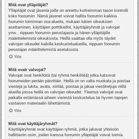
Mitä ovat ylläpitäjät?
Ylläpitäjät ovat jäseniä joille on annettu korkeimman tason kontrolli
koko foorumiin. Nämä jäsenet voivat hallita foorumin kaikkia
foorumin toiminnan osa-alueita, mukaan lukien oikeuksien
asettaminen, käyttäjien porttikiellot, käyttäjäryhmät ja valvojat
yms., riippuen foorumin perustajasta ja hänen ylläpitäjille
määrittelemistä oikeuksista. Heillä saattaa olla myös täydet
valvojan oikeudet kaikilla keskustelualueilla, riippuen foorumin
perustajan määrittelemistä asetuksista.
Ylös
Mitä ovatr valvojat?
Valvojat ovat henkilöitä (tai ryhmä henkilöitä) jotka katsovat
foorumeiden perään päivittäin. Heillä on on valta muokata ja poistaa
viestejä ja lukita, avata, siirtää, poistaa ja jakaa viestiketjuja niillä
alueilla joissa heillä on valvojan oikeudet. Yleensä valvojat ovat
paikalla estämässä aiheen vierestä keskustelua tai hyvien tapojen
vastaisen materiaalin lähettämistä.
Ylös
Mitä ovat käyttäjäryhmät?
Käyttäjäryhmät ovat käyttäjien ryhmiä, jotka jakavat yhteisön
hallittaviin osiin, joiden kanssa foorumin ylläpitäjät voivat toimia.