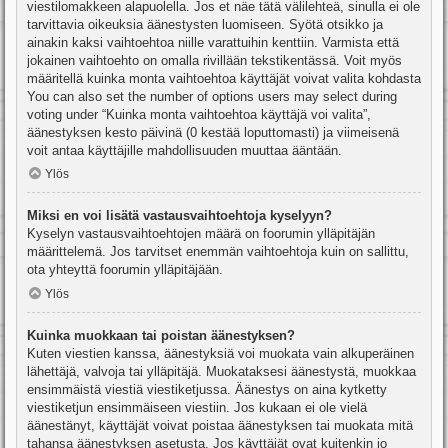
viestilomakkeen alapuolella. Jos et näe tätä välilehteä, sinulla ei ole
tarvittavia oikeuksia äänestysten luomiseen. Syötä otsikko ja
ainakin kaksi vaihtoehtoa niille varattuihin kenttiin. Varmista että
jokainen vaihtoehto on omalla rivillään tekstikentässä. Voit myös
määritellä kuinka monta vaihtoehtoa käyttäjät voivat valita kohdasta
You can also set the number of options users may select during
voting under “Kuinka monta vaihtoehtoa käyttäjä voi valita”,
äänestyksen kesto päivinä (0 kestää loputtomasti) ja viimeisenä
voit antaa käyttäjille mahdollisuuden muuttaa ääntään.
Ylös
Miksi en voi lisätä vastausvaihtoehtoja kyselyyn?
Kyselyn vastausvaihtoehtojen määrä on foorumin ylläpitäjän
määrittelemä. Jos tarvitset enemmän vaihtoehtoja kuin on sallittu,
ota yhteyttä foorumin ylläpitäjään.
Ylös
Kuinka muokkaan tai poistan äänestyksen?
Kuten viestien kanssa, äänestyksiä voi muokata vain alkuperäinen
lähettäjä, valvoja tai ylläpitäjä. Muokataksesi äänestystä, muokkaa
ensimmäistä viestiä viestiketjussa. Äänestys on aina kytketty
viestiketjun ensimmäiseen viestiin. Jos kukaan ei ole vielä
äänestänyt, käyttäjät voivat poistaa äänestyksen tai muokata mitä
tahansa äänestyksen asetusta. Jos käyttäjät ovat kuitenkin jo