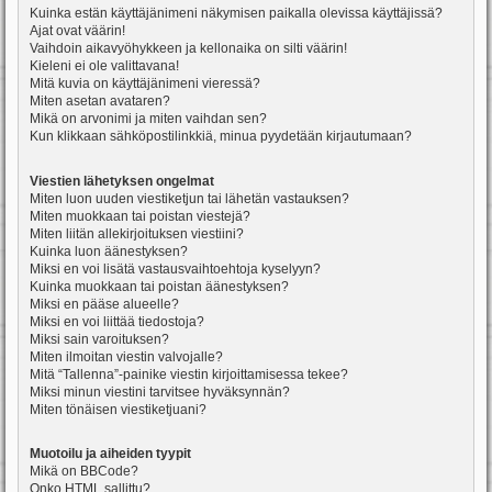
Kuinka estän käyttäjänimeni näkymisen paikalla olevissa käyttäjissä?
Ajat ovat väärin!
Vaihdoin aikavyöhykkeen ja kellonaika on silti väärin!
Kieleni ei ole valittavana!
Mitä kuvia on käyttäjänimeni vieressä?
Miten asetan avataren?
Mikä on arvonimi ja miten vaihdan sen?
Kun klikkaan sähköpostilinkkiä, minua pyydetään kirjautumaan?
Viestien lähetyksen ongelmat
Miten luon uuden viestiketjun tai lähetän vastauksen?
Miten muokkaan tai poistan viestejä?
Miten liitän allekirjoituksen viestiini?
Kuinka luon äänestyksen?
Miksi en voi lisätä vastausvaihtoehtoja kyselyyn?
Kuinka muokkaan tai poistan äänestyksen?
Miksi en pääse alueelle?
Miksi en voi liittää tiedostoja?
Miksi sain varoituksen?
Miten ilmoitan viestin valvojalle?
Mitä “Tallenna”-painike viestin kirjoittamisessa tekee?
Miksi minun viestini tarvitsee hyväksynnän?
Miten tönäisen viestiketjuani?
Muotoilu ja aiheiden tyypit
Mikä on BBCode?
Onko HTML sallittu?