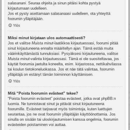
salasanani
. Seuraa ohjeita ja sinun pitäisi kohta pystyä
kirjautumaan uudelleen.
Jos et pysty asettamaan salasanaasi uudelleen, ota yhteyttä
foorumin ylläpitäjään.
Ylös
Miksi minut kirjataan ulos automaattisesti?
Jos et valitse
Muista minut
-laatikkoa kirjautuessasi, foorumi pitää
sinut kirjautuneena ennalta määritellyn ajan. Tämä estää muita
väärinkäyttämästä tunnuksiasi. Pysyäksesi kirjautuneena, valitse
Muista minut
-valinta kirjautuessasi. Tämä ei ole suositeltavaa, jos
käytät foorumia jaetulta koneelta, esim. kirjastossa, nettikahvilassa
tai koulun tietokoneluokassa. Jos et näe tätä valintaa, foorumin
ylläpitäjä on estänyt tämän toiminnon käyttämisen.
Ylös
Mitä “Poista foorumin evästeet” tekee?
“Poista foorumin evästeet” poistaa evästeet, jotka ovat phpBB:n
luomia. Ne tunnistavat sinut ja pitävät sinut kirjautuneena
foorumille. Evästeet tarjoavat myös toimintoja, kuten luettujen
seurantaa, jos ne ovat foorumin ylläpitäjän käyttöönottamia. Jos
sinulla on sisään tai uloskirjautumisen kanssa ongelmia, foorumin
evästeiden poistaminen voi auttaa.