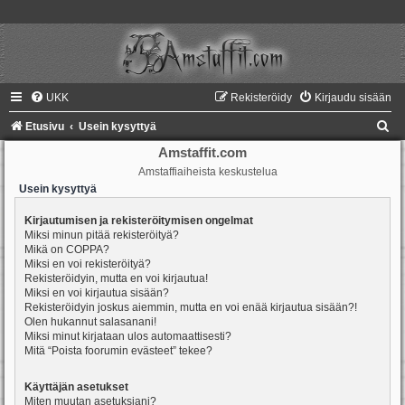
UKK
Rekisteröidy
Kirjaudu sisään
E
Etusivu
Usein kysyttyä
t
Amstaffit.com
Amstaffiaiheista keskustelua
s
Usein kysyttyä
i
Kirjautumisen ja rekisteröitymisen ongelmat
Miksi minun pitää rekisteröityä?
Mikä on COPPA?
Miksi en voi rekisteröityä?
Rekisteröidyin, mutta en voi kirjautua!
Miksi en voi kirjautua sisään?
Rekisteröidyin joskus aiemmin, mutta en voi enää kirjautua sisään?!
Olen hukannut salasanani!
Miksi minut kirjataan ulos automaattisesti?
Mitä “Poista foorumin evästeet” tekee?
Käyttäjän asetukset
Miten muutan asetuksiani?