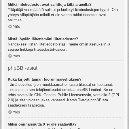
Mitkä liitetiedostot ovat sallittuja tällä alueella?
Ylläpitäjä voi määrätä sallitut ja kielletyt liitetiedostojen tyypit. Ota
yhteys ylläpitäjään mikäli et ole varma mitkä tiedostot ovat
sallittuja..
Ylös
Mistä löydän lähettämäni liitetiedostot?
Nähdäksesi listan liitetiedostoistasi, mene omiin asetuksiin ja
seuraa linkkejä liitetiedostot-osioon.
Ylös
phpBB -asiat
Kuka kirjoitti tämän foorumisovelluksen?
Tämä sovellus (sen muokkaamattomassa tilassa) on tuottanut,
julkaissut ja sen tekijänoikeudet omistaa
phpBB Limited
. Se on
tehty saataville GNU General Public Licensenssin, versiolla 2 (GPL-
2.0) ja sitä voidaan jakaa vapaasti. Katso
Tietoja phpBB:stä
saadaksesi lisätietoja.
Ylös
Miksi ominaisuutta X ei ole saatavilla?