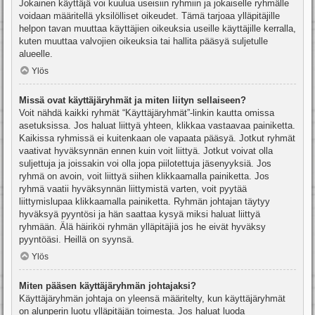
Jokainen käyttäjä voi kuulua useisiin ryhmiin ja jokaiselle ryhmälle
voidaan määritellä yksilölliset oikeudet. Tämä tarjoaa ylläpitäjille
helpon tavan muuttaa käyttäjien oikeuksia useille käyttäjille kerralla,
kuten muuttaa valvojien oikeuksia tai hallita pääsyä suljetulle
alueelle.
Ylös
Missä ovat käyttäjäryhmät ja miten liityn sellaiseen?
Voit nähdä kaikki ryhmät “Käyttäjäryhmät”-linkin kautta omissa
asetuksissa. Jos haluat liittyä yhteen, klikkaa vastaavaa painiketta.
Kaikissa ryhmissä ei kuitenkaan ole vapaata pääsyä. Jotkut ryhmät
vaativat hyväksynnän ennen kuin voit liittyä. Jotkut voivat olla
suljettuja ja joissakin voi olla jopa piilotettuja jäsenyyksiä. Jos
ryhmä on avoin, voit liittyä siihen klikkaamalla painiketta. Jos
ryhmä vaatii hyväksynnän liittymistä varten, voit pyytää
liittymislupaa klikkaamalla painiketta. Ryhmän johtajan täytyy
hyväksyä pyyntösi ja hän saattaa kysyä miksi haluat liittyä
ryhmään. Älä häiriköi ryhmän ylläpitäjiä jos he eivät hyväksy
pyyntöäsi. Heillä on syynsä.
Ylös
Miten pääsen käyttäjäryhmän johtajaksi?
Käyttäjäryhmän johtaja on yleensä määritelty, kun käyttäjäryhmät
on alunperin luotu ylläpitäjän toimesta. Jos haluat luoda