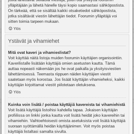
ylläpitäjään ja lähetä hänelle täysi kopio saamastasi sähköpostista.
On tärkeää, että se sisältää kaikki otsaketiedot sähköpostista,
jotka sisältävät viestin lähettäjän tiedot. Foorumin ylläpitäjä voi
sitten toimia tarpeen mukaan.
Ylös
Ystävät ja vihamiehet
Mitä ovat kaveri ja vihamieslistat?
Voit käyttää näitä listoja muiden foorumin käyttäjien organisointiin.
Kaverilistalle lisätään käyttäjiä omien asetusten kautta. Tämä
auttaa nopeasti näkemään jos he ovat paikalla ja yksityisviestien
lähettämisessä. Teemasta riippuen näiden käyttäjien viestit
saatetaan myös korostaa. Jos lisäät käyttäjän vihamieheksi, kaikki
käyttäjän kirjoittamat viestit piilotetaan oletuksena.
Ylös
Kuinka voin lisätä / poistaa käyttäjiä kavereista tai vihamiehistä
Voit lisätä käyttäjiä listoihisi kahdella tapaa. Jokaisen käyttäjän
profiilissa on linkki jonka kautta voit lisätä heidät joko kavereihin tai
vihamiehiin. Vaihtoehtoisesti omista asetuksista voit lisätä käyttäjiä
suoraan syöttämällä heidän käyttäjänimen. Voit myös poistaa
käyttäjiä listaltasi samalta sivulta.