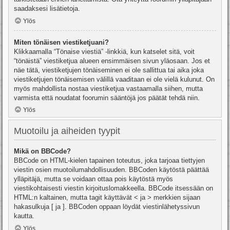
saadaksesi lisätietoja.
Ylös
Miten tönäisen viestiketjuani?
Klikkaamalla “Tönaise viestiä” -linkkiä, kun katselet sitä, voit
“tönäistä” viestiketjua alueen ensimmäisen sivun yläosaan. Jos et
näe tätä, viestiketjujen tönäiseminen ei ole sallittua tai aika joka
viestiketjujen tönäisemisen välillä vaaditaan ei ole vielä kulunut. On
myös mahdollista nostaa viestiketjua vastaamalla siihen, mutta
varmista että noudatat foorumin sääntöjä jos päätät tehdä niin.
Ylös
Muotoilu ja aiheiden tyypit
Mikä on BBCode?
BBCode on HTML-kielen tapainen toteutus, joka tarjoaa tiettyjen
viestin osien muotoilumahdollisuuden. BBCoden käytöstä päättää
ylläpitäjä, mutta se voidaan ottaa pois käytöstä myös
viestikohtaisesti viestin kirjoituslomakkeella. BBCode itsessään on
HTML:n kaltainen, mutta tagit käyttävät < ja > merkkien sijaan
hakasulkuja [ ja ]. BBCoden oppaan löydät viestinlähetyssivun
kautta.
Ylös