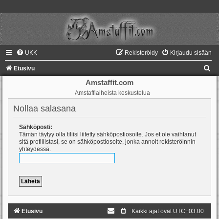
UKK
Rekisteröidy
Kirjaudu sisään
E
Etusivu
t
Amstaffit.com
Amstaffiaiheista keskustelua
s
i
Nollaa salasana
Sähköposti:
Tämän täytyy olla tiliisi liitetty sähköpostiosoite. Jos et ole vaihtanut
sitä profiilistasi, se on sähköpostiosoite, jonka annoit rekisteröinnin
yhteydessä.
Etusivu
Kaikki ajat ovat
UTC+03:00