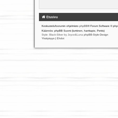
Etusivu
Keskustelufoorumin ohjelmisto
phpBB
® Forum Software © php
Käännös: phpBB Suomi (lurttinen, harritapio, Pettis)
Style: Black-Silver by Joyce&Luna
phpBB-Style-Design
Yksityisyys
|
Ehdot