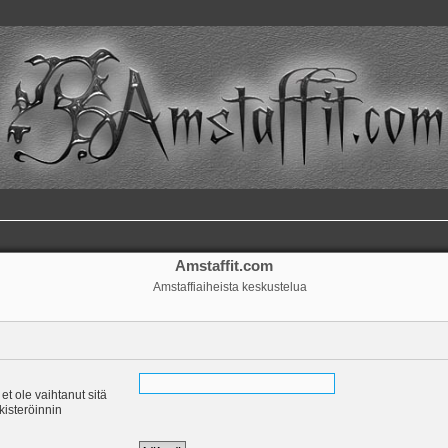
Amstaffit.com
Amstaffiaiheista keskustelua
 et ole vaihtanut sitä
ekisteröinnin