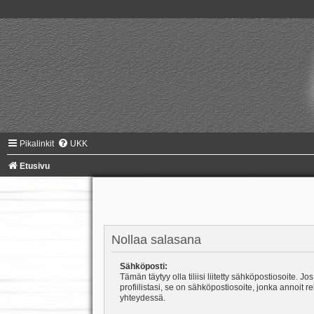
Pikalinkit
UKK
Etusivu
Nollaa salasana
Sähköposti:
Tämän täytyy olla tiliisi liitetty sähköpostiosoite. Jos
profiilistasi, se on sähköpostiosoite, jonka annoit r
yhteydessä.