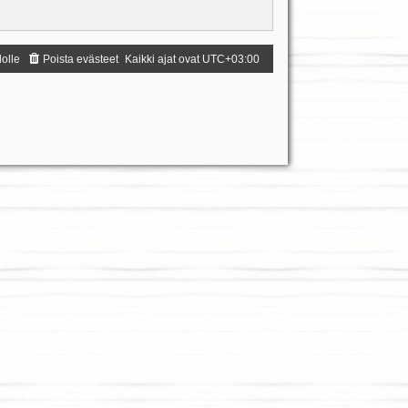
dolle
Poista evästeet
Kaikki ajat ovat
UTC+03:00