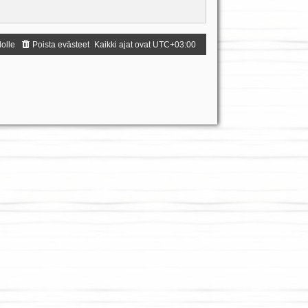
dolle
Poista evästeet
Kaikki ajat ovat
UTC+03:00