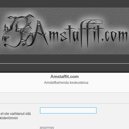
Amstaffit.com
Amstaffiaiheista keskustelua
 et ole vaihtanut sitä
ekisteröinnin