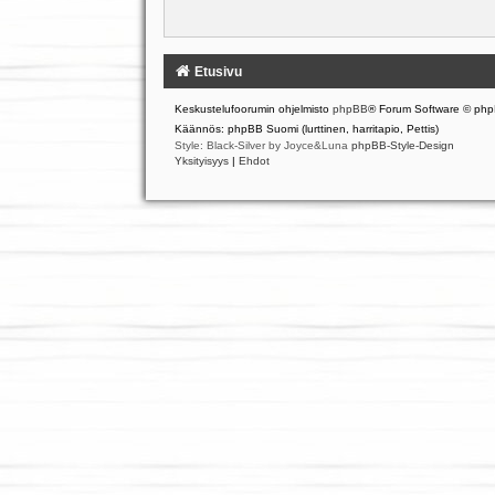
Etusivu
Keskustelufoorumin ohjelmisto
phpBB
® Forum Software © php
Käännös: phpBB Suomi (lurttinen, harritapio, Pettis)
Style: Black-Silver by Joyce&Luna
phpBB-Style-Design
Yksityisyys
|
Ehdot