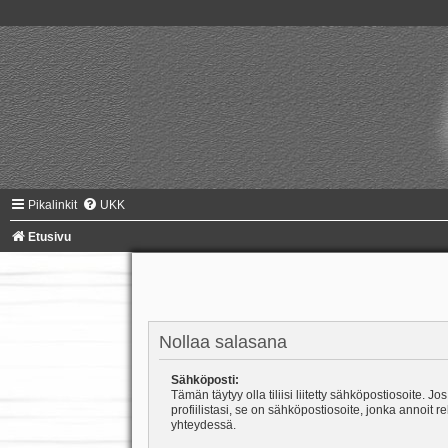
Pikalinkit
UKK
Etusivu
Nollaa salasana
Sähköposti:
Tämän täytyy olla tiliisi liitetty sähköpostiosoite. Jos
profiilistasi, se on sähköpostiosoite, jonka annoit r
yhteydessä.