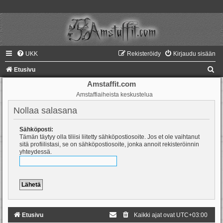
UKK
Rekisteröidy
Kirjaudu sisään
E
Etusivu
t
Amstaffit.com
Amstaffiaiheista keskustelua
s
i
Nollaa salasana
Sähköposti:
Tämän täytyy olla tiliisi liitetty sähköpostiosoite. Jos et ole vaihtanut
sitä profiilistasi, se on sähköpostiosoite, jonka annoit rekisteröinnin
yhteydessä.
Etusivu
Kaikki ajat ovat
UTC+03:00