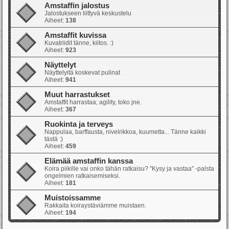
Amstaffin jalostus
Jalostukseen liittyvä keskustelu
Aiheet:
138
Amstaffit kuvissa
Kuvatriidit tänne, kiitos. :)
Aiheet:
923
Näyttelyt
Näyttelyitä koskevat pulinat
Aiheet:
941
Muut harrastukset
Amstaffit harrastaa; agility, toko jne.
Aiheet:
367
Ruokinta ja terveys
Nappulaa, barffausta, nivelrikkoa, kuumetta... Tänne kaikki
tästä :)
Aiheet:
459
Elämää amstaffin kanssa
Koira piikille vai onko tähän ratkaisu? "Kysy ja vastaa" -palsta
ongelmien ratkaisemiseksi.
Aiheet:
181
Muistoissamme
Rakkaita koiraystäviämme muistaen.
Aiheet:
194