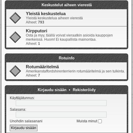
Keskustelut aiheen vierestä
Yleistä keskustelua
Yleistä keskustelua aiheen vierestä
Aiheet:
793
Kirpputori
Osta ja myy, täällä voivat vieraatkin asioida kauppojen
merkeissä. Huom! Ei kaupallista mainontaa.
Aiheet:
1
Rotuinfo
Rotumääritelmä
Amerikanstaffordshirenterrierin rotumääritelmä ja sen tulkinta.
Aiheet:
7
Kirjaudu sisään
•
Rekisteröidy
Käyttäjätunnus:
Salasana:
Unohdin salasanani
Muista minut