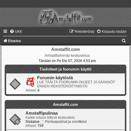
UKK
Rekisteröidy
Kirjaudu sisään
E
Etusivu
t
Amstaffit.com
Amstaffiaiheista keskustelua
s
Tänään on Pe Elo 07, 2026 4:53 pm
i
Tiedotteet ja foorumin käyttö
Forumin käytöstä
LUE TÄÄLTÄ FOORUMIN OHJEET JA SÄÄNNÖT
ENNEN REKISTERÖITYMISTÄ!
Aiheet:
8
Amstaffit.com
Amstaffipulinaa
Kaikki rotuun liittyvä keskustelu
Sisäalue:
Pentuepulinat ja onnittelut
Aiheet:
759