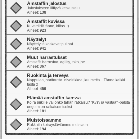
Amstaffin jalostus
Jalostukseen liittyvä keskustelu
Aiheet:
138
Amstaffit kuvissa
Kuvatriidit tänne, kiitos. :)
Aiheet:
923
Näyttelyt
Näyttelyitä koskevat pulinat
Aiheet:
941
Muut harrastukset
Amstaffit harrastaa; agility, toko jne.
Aiheet:
367
Ruokinta ja terveys
Nappulaa, barffausta, nivelrikkoa, kuumetta... Tänne kaikki
tästä :)
Aiheet:
459
Elämää amstaffin kanssa
Koira piikille vai onko tähän ratkaisu? "Kysy ja vastaa" -palsta
ongelmien ratkaisemiseksi.
Aiheet:
181
Muistoissamme
Rakkaita koiraystäviämme muistaen.
Aiheet:
194