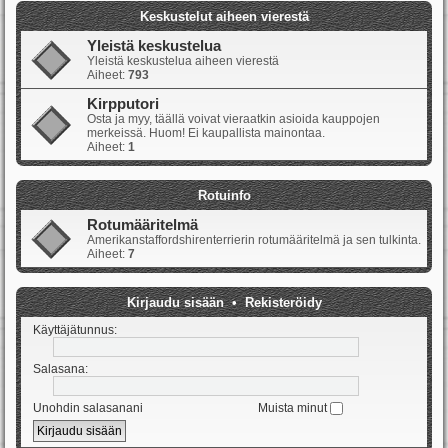
Keskustelut aiheen vierestä
Yleistä keskustelua
Yleistä keskustelua aiheen vierestä
Aiheet:
793
Kirpputori
Osta ja myy, täällä voivat vieraatkin asioida kauppojen
merkeissä. Huom! Ei kaupallista mainontaa.
Aiheet:
1
Rotuinfo
Rotumääritelmä
Amerikanstaffordshirenterrierin rotumääritelmä ja sen tulkinta.
Aiheet:
7
Kirjaudu sisään
•
Rekisteröidy
Käyttäjätunnus:
Salasana:
Unohdin salasanani
Muista minut