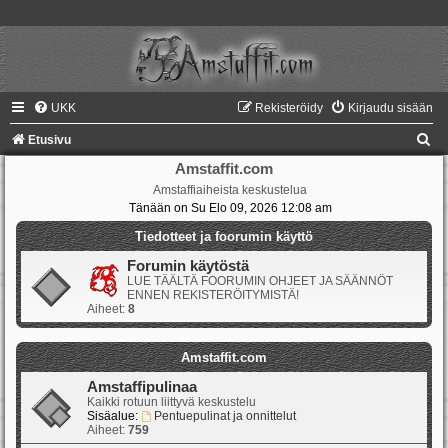
UKK
Rekisteröidy
Kirjaudu sisään
E
Etusivu
t
Amstaffit.com
Amstaffiaiheista keskustelua
s
Tänään on Su Elo 09, 2026 12:08 am
i
Tiedotteet ja foorumin käyttö
Forumin käytöstä
LUE TÄÄLTÄ FOORUMIN OHJEET JA SÄÄNNÖT
ENNEN REKISTERÖITYMISTÄ!
Aiheet:
8
Amstaffit.com
Amstaffipulinaa
Kaikki rotuun liittyvä keskustelu
Sisäalue:
Pentuepulinat ja onnittelut
Aiheet:
759