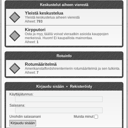
Keskustelut aiheen vierestä
Yleistä keskustelua
Yleistä keskustelua aiheen vierestä
Aiheet:
793
Kirpputori
Osta ja myy, täällä voivat vieraatkin asioida kauppojen
merkeissä. Huom! Ei kaupallista mainontaa.
Aiheet:
1
Rotuinfo
Rotumääritelmä
Amerikanstaffordshirenterrierin rotumääritelmä ja sen tulkinta.
Aiheet:
7
Kirjaudu sisään
•
Rekisteröidy
Käyttäjätunnus:
Salasana:
Unohdin salasanani
Muista minut