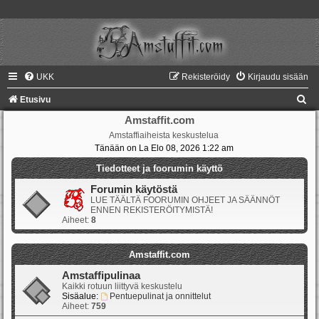
UKK
Rekisteröidy
Kirjaudu sisään
E
Etusivu
t
Amstaffit.com
Amstaffiaiheista keskustelua
s
Tänään on La Elo 08, 2026 1:22 am
i
Tiedotteet ja foorumin käyttö
Forumin käytöstä
LUE TÄÄLTÄ FOORUMIN OHJEET JA SÄÄNNÖT
ENNEN REKISTERÖITYMISTÄ!
Aiheet:
8
Amstaffit.com
Amstaffipulinaa
Kaikki rotuun liittyvä keskustelu
Sisäalue:
Pentuepulinat ja onnittelut
Aiheet:
759