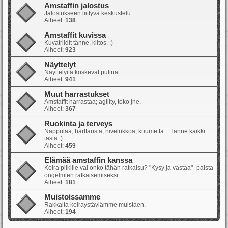
Amstaffin jalostus
Jalostukseen liittyvä keskustelu
Aiheet:
138
Amstaffit kuvissa
Kuvatriidit tänne, kiitos. :)
Aiheet:
923
Näyttelyt
Näyttelyitä koskevat pulinat
Aiheet:
941
Muut harrastukset
Amstaffit harrastaa; agility, toko jne.
Aiheet:
367
Ruokinta ja terveys
Nappulaa, barffausta, nivelrikkoa, kuumetta... Tänne kaikki
tästä :)
Aiheet:
459
Elämää amstaffin kanssa
Koira piikille vai onko tähän ratkaisu? "Kysy ja vastaa" -palsta
ongelmien ratkaisemiseksi.
Aiheet:
181
Muistoissamme
Rakkaita koiraystäviämme muistaen.
Aiheet:
194