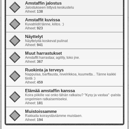
Amstaffin jalostus
Jalostukseen liittyvä keskustelu
Aiheet:
138
Amstaffit kuvissa
Kuvatriidit tänne, kiitos. :)
Aiheet:
923
Näyttelyt
Näyttelyitä koskevat pulinat
Aiheet:
941
Muut harrastukset
Amstaffit harrastaa; agility, toko jne.
Aiheet:
367
Ruokinta ja terveys
Nappulaa, barffausta, nivelrikkoa, kuumetta... Tänne kaikki
tästä :)
Aiheet:
459
Elämää amstaffin kanssa
Koira piikille vai onko tähän ratkaisu? "Kysy ja vastaa" -palsta
ongelmien ratkaisemiseksi.
Aiheet:
181
Muistoissamme
Rakkaita koiraystäviämme muistaen.
Aiheet:
194