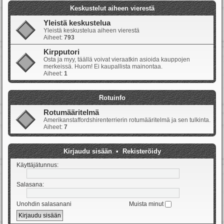
Keskustelut aiheen vierestä
Yleistä keskustelua
Yleistä keskustelua aiheen vierestä
Aiheet:
793
Kirpputori
Osta ja myy, täällä voivat vieraatkin asioida kauppojen
merkeissä. Huom! Ei kaupallista mainontaa.
Aiheet:
1
Rotuinfo
Rotumääritelmä
Amerikanstaffordshirenterrierin rotumääritelmä ja sen tulkinta.
Aiheet:
7
Kirjaudu sisään
•
Rekisteröidy
Käyttäjätunnus:
Salasana:
Unohdin salasanani
Muista minut