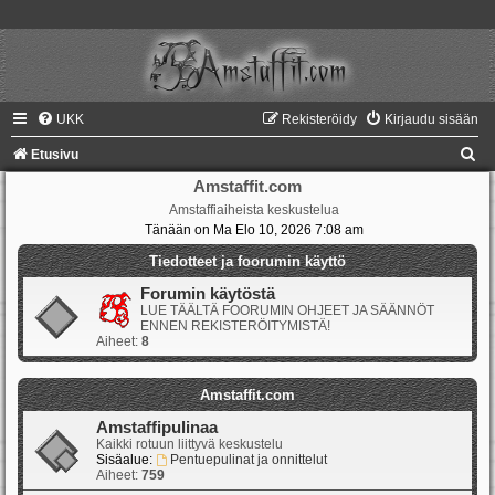
UKK
Rekisteröidy
Kirjaudu sisään
E
Etusivu
t
Amstaffit.com
Amstaffiaiheista keskustelua
s
Tänään on Ma Elo 10, 2026 7:08 am
i
Tiedotteet ja foorumin käyttö
Forumin käytöstä
LUE TÄÄLTÄ FOORUMIN OHJEET JA SÄÄNNÖT
ENNEN REKISTERÖITYMISTÄ!
Aiheet:
8
Amstaffit.com
Amstaffipulinaa
Kaikki rotuun liittyvä keskustelu
Sisäalue:
Pentuepulinat ja onnittelut
Aiheet:
759