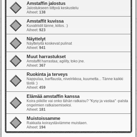
Amstaffin jalostus
Jalostukseen liittyvä keskustelu
Aiheet:
138
Amstaffit kuvissa
Kuvatriidit tänne, kiitos. :)
Aiheet:
923
Näyttelyt
Näyttelyitä koskevat pulinat
Aiheet:
941
Muut harrastukset
Amstaffit harrastaa; agility, toko jne.
Aiheet:
367
Ruokinta ja terveys
Nappulaa, barffausta, nivelrikkoa, kuumetta... Tänne kaikki
tästä :)
Aiheet:
459
Elämää amstaffin kanssa
Koira piikille vai onko tähän ratkaisu? "Kysy ja vastaa" -palsta
ongelmien ratkaisemiseksi.
Aiheet:
181
Muistoissamme
Rakkaita koiraystäviämme muistaen.
Aiheet:
194