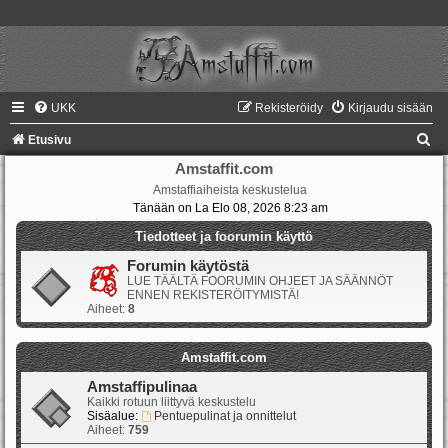
UKK
Rekisteröidy
Kirjaudu sisään
E
Etusivu
t
Amstaffit.com
Amstaffiaiheista keskustelua
s
Tänään on La Elo 08, 2026 8:23 am
i
Tiedotteet ja foorumin käyttö
Forumin käytöstä
LUE TÄÄLTÄ FOORUMIN OHJEET JA SÄÄNNÖT
ENNEN REKISTERÖITYMISTÄ!
Aiheet:
8
Amstaffit.com
Amstaffipulinaa
Kaikki rotuun liittyvä keskustelu
Sisäalue:
Pentuepulinat ja onnittelut
Aiheet:
759