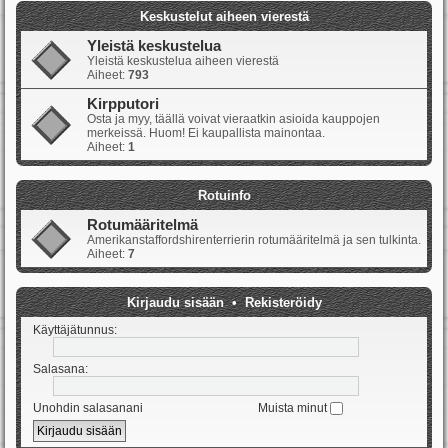
Keskustelut aiheen vierestä
Yleistä keskustelua
Yleistä keskustelua aiheen vierestä
Aiheet:
793
Kirpputori
Osta ja myy, täällä voivat vieraatkin asioida kauppojen
merkeissä. Huom! Ei kaupallista mainontaa.
Aiheet:
1
Rotuinfo
Rotumääritelmä
Amerikanstaffordshirenterrierin rotumääritelmä ja sen tulkinta.
Aiheet:
7
Kirjaudu sisään
•
Rekisteröidy
Käyttäjätunnus:
Salasana:
Unohdin salasanani
Muista minut