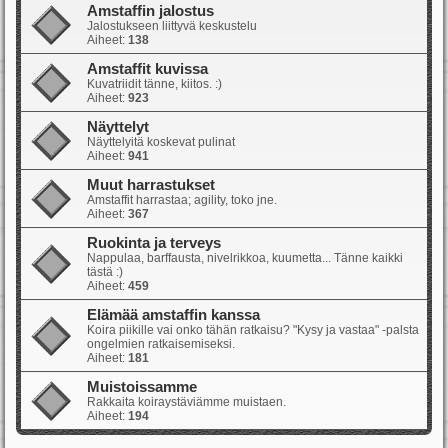
Amstaffin jalostus
Jalostukseen liittyvä keskustelu
Aiheet:
138
Amstaffit kuvissa
Kuvatriidit tänne, kiitos. :)
Aiheet:
923
Näyttelyt
Näyttelyitä koskevat pulinat
Aiheet:
941
Muut harrastukset
Amstaffit harrastaa; agility, toko jne.
Aiheet:
367
Ruokinta ja terveys
Nappulaa, barffausta, nivelrikkoa, kuumetta... Tänne kaikki
tästä :)
Aiheet:
459
Elämää amstaffin kanssa
Koira piikille vai onko tähän ratkaisu? "Kysy ja vastaa" -palsta
ongelmien ratkaisemiseksi.
Aiheet:
181
Muistoissamme
Rakkaita koiraystäviämme muistaen.
Aiheet:
194