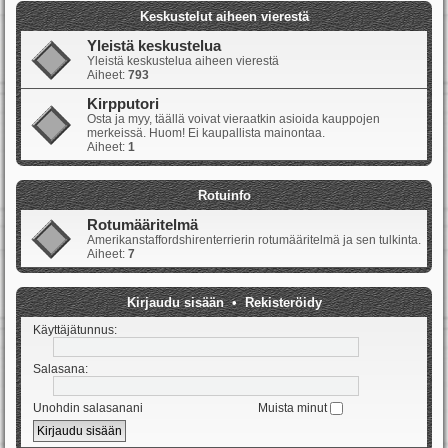
Keskustelut aiheen vierestä
Yleistä keskustelua
Yleistä keskustelua aiheen vierestä
Aiheet:
793
Kirpputori
Osta ja myy, täällä voivat vieraatkin asioida kauppojen
merkeissä. Huom! Ei kaupallista mainontaa.
Aiheet:
1
Rotuinfo
Rotumääritelmä
Amerikanstaffordshirenterrierin rotumääritelmä ja sen tulkinta.
Aiheet:
7
Kirjaudu sisään
•
Rekisteröidy
Käyttäjätunnus:
Salasana:
Unohdin salasanani
Muista minut