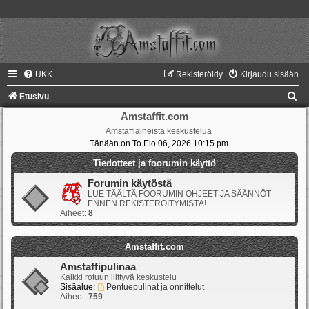
UKK
Rekisteröidy
Kirjaudu sisään
E
Etusivu
t
Amstaffit.com
Amstaffiaiheista keskustelua
s
Tänään on To Elo 06, 2026 10:15 pm
i
Tiedotteet ja foorumin käyttö
Forumin käytöstä
LUE TÄÄLTÄ FOORUMIN OHJEET JA SÄÄNNÖT
ENNEN REKISTERÖITYMISTÄ!
Aiheet:
8
Amstaffit.com
Amstaffipulinaa
Kaikki rotuun liittyvä keskustelu
Sisäalue:
Pentuepulinat ja onnittelut
Aiheet:
759