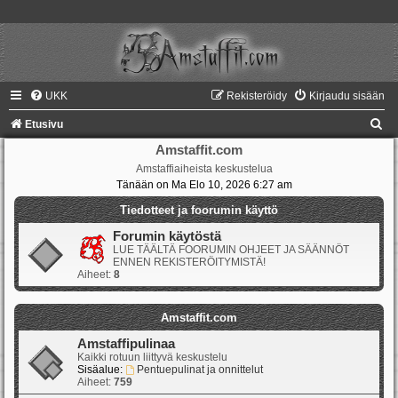
UKK
Rekisteröidy
Kirjaudu sisään
E
Etusivu
t
Amstaffit.com
Amstaffiaiheista keskustelua
s
Tänään on Ma Elo 10, 2026 6:27 am
i
Tiedotteet ja foorumin käyttö
Forumin käytöstä
LUE TÄÄLTÄ FOORUMIN OHJEET JA SÄÄNNÖT
ENNEN REKISTERÖITYMISTÄ!
Aiheet:
8
Amstaffit.com
Amstaffipulinaa
Kaikki rotuun liittyvä keskustelu
Sisäalue:
Pentuepulinat ja onnittelut
Aiheet:
759