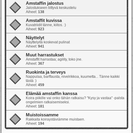
Amstaffin jalostus
Jalostukseen liittyvä keskustelu
Aiheet:
138
Amstaffit kuvissa
Kuvatriidit tänne, kiitos. :)
Aiheet:
923
Näyttelyt
Näyttelyitä koskevat pulinat
Aiheet:
941
Muut harrastukset
Amstaffit harrastaa; agility, toko jne.
Aiheet:
367
Ruokinta ja terveys
Nappulaa, barffausta, nivelrikkoa, kuumetta... Tänne kaikki
tästä :)
Aiheet:
459
Elämää amstaffin kanssa
Koira piikille vai onko tähän ratkaisu? "Kysy ja vastaa" -palsta
ongelmien ratkaisemiseksi.
Aiheet:
181
Muistoissamme
Rakkaita koiraystäviämme muistaen.
Aiheet:
194