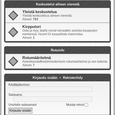
Keskustelut aiheen vierestä
Yleistä keskustelua
Yleistä keskustelua aiheen vierestä
Aiheet:
793
Kirpputori
Osta ja myy, täällä voivat vieraatkin asioida kauppojen
merkeissä. Huom! Ei kaupallista mainontaa.
Aiheet:
1
Rotuinfo
Rotumääritelmä
Amerikanstaffordshirenterrierin rotumääritelmä ja sen tulkinta.
Aiheet:
7
Kirjaudu sisään
•
Rekisteröidy
Käyttäjätunnus:
Salasana:
Unohdin salasanani
Muista minut