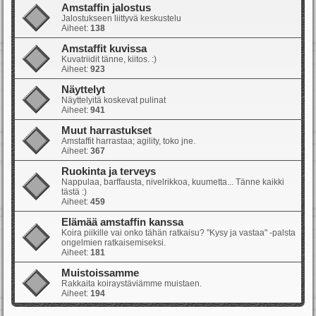
Amstaffin jalostus
Jalostukseen liittyvä keskustelu
Aiheet:
138
Amstaffit kuvissa
Kuvatriidit tänne, kiitos. :)
Aiheet:
923
Näyttelyt
Näyttelyitä koskevat pulinat
Aiheet:
941
Muut harrastukset
Amstaffit harrastaa; agility, toko jne.
Aiheet:
367
Ruokinta ja terveys
Nappulaa, barffausta, nivelrikkoa, kuumetta... Tänne kaikki
tästä :)
Aiheet:
459
Elämää amstaffin kanssa
Koira piikille vai onko tähän ratkaisu? "Kysy ja vastaa" -palsta
ongelmien ratkaisemiseksi.
Aiheet:
181
Muistoissamme
Rakkaita koiraystäviämme muistaen.
Aiheet:
194