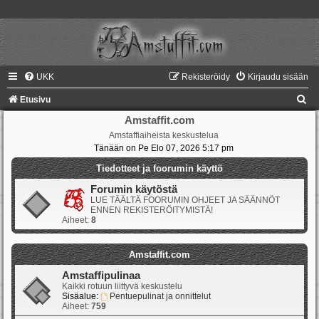
UKK
Rekisteröidy
Kirjaudu sisään
E
Etusivu
t
Amstaffit.com
Amstaffiaiheista keskustelua
s
Tänään on Pe Elo 07, 2026 5:17 pm
i
Tiedotteet ja foorumin käyttö
Forumin käytöstä
LUE TÄÄLTÄ FOORUMIN OHJEET JA SÄÄNNÖT
ENNEN REKISTERÖITYMISTÄ!
Aiheet:
8
Amstaffit.com
Amstaffipulinaa
Kaikki rotuun liittyvä keskustelu
Sisäalue:
Pentuepulinat ja onnittelut
Aiheet:
759