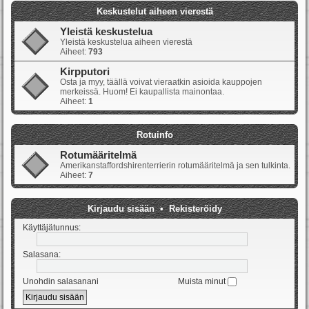
Keskustelut aiheen vierestä
Yleistä keskustelua
Yleistä keskustelua aiheen vierestä
Aiheet:
793
Kirpputori
Osta ja myy, täällä voivat vieraatkin asioida kauppojen
merkeissä. Huom! Ei kaupallista mainontaa.
Aiheet:
1
Rotuinfo
Rotumääritelmä
Amerikanstaffordshirenterrierin rotumääritelmä ja sen tulkinta.
Aiheet:
7
Kirjaudu sisään
•
Rekisteröidy
Käyttäjätunnus:
Salasana:
Unohdin salasanani
Muista minut