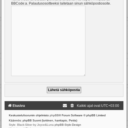
BBCode:a. Palautusosoitteeksi laitetaan sinun sähköpostiosoite.
Etusivu
Kaikki ajat ovat
UTC+03:00
Keskustelufoorumin ohjelmisto
phpBB
® Forum Software © phpBB Limited
Käännös: phpBB Suomi (lurttinen, harritapio, Pettis)
Style: Black-Silver by Joyce&Luna
phpBB-Style-Design