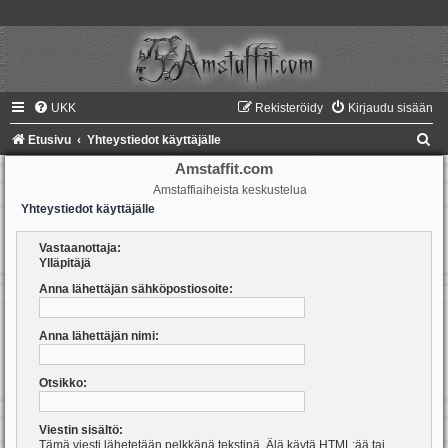
UKK
Rekisteröidy
Kirjaudu sisään
E
Etusivu
Yhteystiedot käyttäjälle
t
Amstaffit.com
Amstaffiaiheista keskustelua
s
Yhteystiedot käyttäjälle
i
Vastaanottaja:
Ylläpitäjä
Anna lähettäjän sähköpostiosoite:
Anna lähettäjän nimi:
Otsikko:
Viestin sisältö:
Tämä viesti lähetetään pelkkänä tekstinä. Älä käytä HTML:ää tai