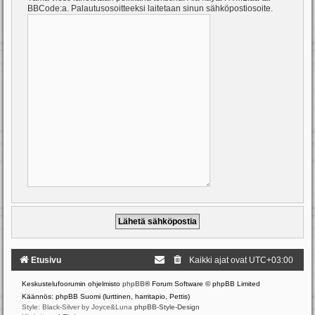
BBCode:a. Palautusosoitteeksi laitetaan sinun sähköpostiosoite.
Etusivu
Kaikki ajat ovat
UTC+03:00
Keskustelufoorumin ohjelmisto
phpBB
® Forum Software © phpBB Limited
Käännös: phpBB Suomi (lurttinen, harritapio, Pettis)
Style: Black-Silver by Joyce&Luna
phpBB-Style-Design