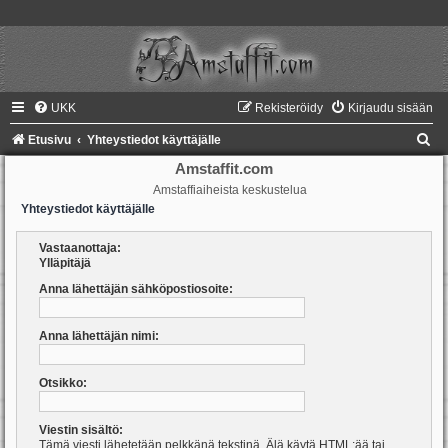
UKK
Rekisteröidy
Kirjaudu sisään
E
Etusivu
Yhteystiedot käyttäjälle
t
Amstaffit.com
Amstaffiaiheista keskustelua
s
Yhteystiedot käyttäjälle
i
Vastaanottaja:
Ylläpitäjä
Anna lähettäjän sähköpostiosoite:
Anna lähettäjän nimi:
Otsikko:
Viestin sisältö:
Tämä viesti lähetetään pelkkänä tekstinä. Älä käytä HTML:ää tai