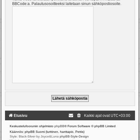
BBCode:a. Palautusosoitteeksi laitetaan sinun sähköpostiosoite.
Etusivu
Kaikki ajat ovat
UTC+03:00
Keskustelufoorumin ohjelmisto
phpBB
® Forum Software © phpBB Limited
Käännös: phpBB Suomi (lurttinen, harritapio, Pettis)
Style: Black-Silver by Joyce&Luna
phpBB-Style-Design