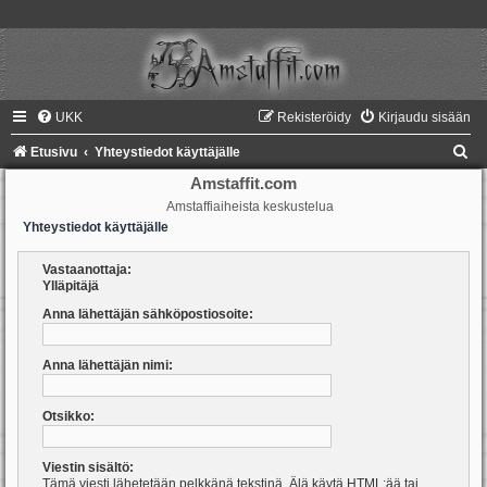
UKK
Rekisteröidy
Kirjaudu sisään
E
Etusivu
Yhteystiedot käyttäjälle
t
Amstaffit.com
Amstaffiaiheista keskustelua
s
Yhteystiedot käyttäjälle
i
Vastaanottaja:
Ylläpitäjä
Anna lähettäjän sähköpostiosoite:
Anna lähettäjän nimi:
Otsikko:
Viestin sisältö:
Tämä viesti lähetetään pelkkänä tekstinä. Älä käytä HTML:ää tai