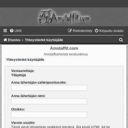
UKK
Rekisteröidy
Kirjaudu sisään
E
Etusivu
Yhteystiedot käyttäjälle
t
Amstaffit.com
Amstaffiaiheista keskustelua
s
Yhteystiedot käyttäjälle
i
Vastaanottaja:
Ylläpitäjä
Anna lähettäjän sähköpostiosoite:
Anna lähettäjän nimi:
Otsikko:
Viestin sisältö:
Tämä viesti lähetetään pelkkänä tekstinä. Älä käytä HTML:ää tai