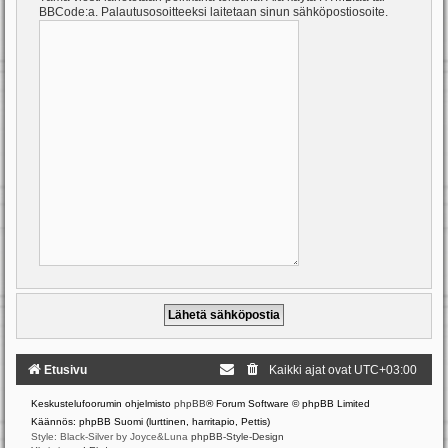
BBCode:a. Palautusosoitteeksi laitetaan sinun sähköpostiosoite.
Etusivu
Kaikki ajat ovat
UTC+03:00
Keskustelufoorumin ohjelmisto
phpBB
® Forum Software © phpBB Limited
Käännös: phpBB Suomi (lurttinen, harritapio, Pettis)
Style: Black-Silver by Joyce&Luna
phpBB-Style-Design