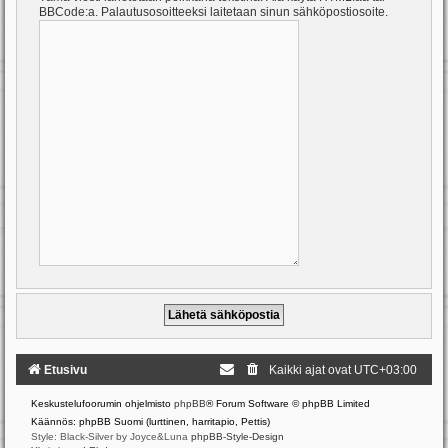
BBCode:a. Palautusosoitteeksi laitetaan sinun sähköpostiosoite.
Etusivu
Kaikki ajat ovat
UTC+03:00
Keskustelufoorumin ohjelmisto
phpBB
® Forum Software © phpBB Limited
Käännös: phpBB Suomi (lurttinen, harritapio, Pettis)
Style: Black-Silver by Joyce&Luna
phpBB-Style-Design