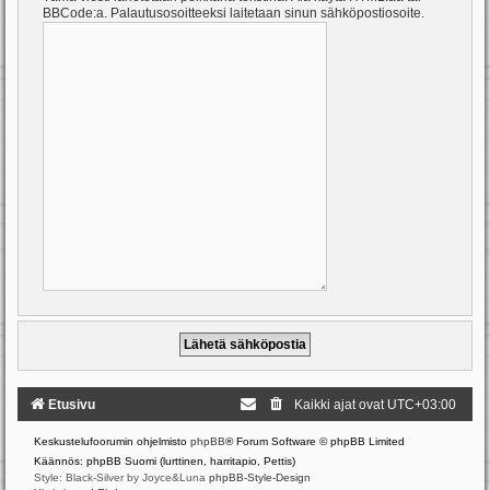
BBCode:a. Palautusosoitteeksi laitetaan sinun sähköpostiosoite.
Etusivu
Kaikki ajat ovat
UTC+03:00
Keskustelufoorumin ohjelmisto
phpBB
® Forum Software © phpBB Limited
Käännös: phpBB Suomi (lurttinen, harritapio, Pettis)
Style: Black-Silver by Joyce&Luna
phpBB-Style-Design