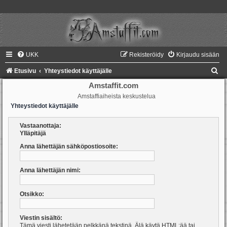
UKK
Rekisteröidy
Kirjaudu sisään
E
Etusivu
Yhteystiedot käyttäjälle
t
Amstaffit.com
Amstaffiaiheista keskustelua
s
Yhteystiedot käyttäjälle
i
Vastaanottaja:
Ylläpitäjä
Anna lähettäjän sähköpostiosoite:
Anna lähettäjän nimi:
Otsikko:
Viestin sisältö:
Tämä viesti lähetetään pelkkänä tekstinä. Älä käytä HTML:ää tai