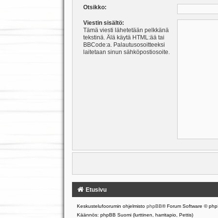
Otsikko:
Viestin sisältö:
Tämä viesti lähetetään pelkkänä
tekstinä. Älä käytä HTML:ää tai
BBCode:a. Palautusosoitteeksi
laitetaan sinun sähköpostiosoite.
Etusivu
Keskustelufoorumin ohjelmisto
phpBB
® Forum Software © php
Käännös: phpBB Suomi (lurttinen, harritapio, Pettis)