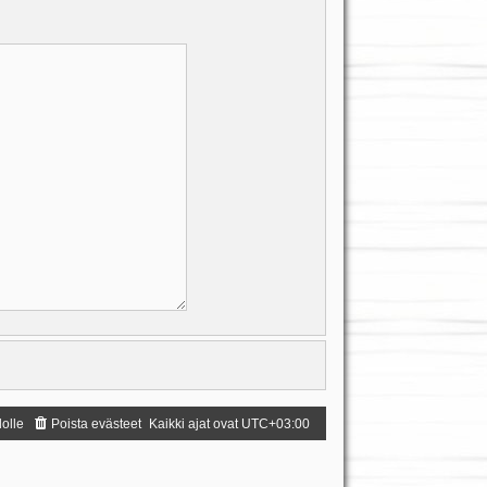
dolle
Poista evästeet
Kaikki ajat ovat
UTC+03:00