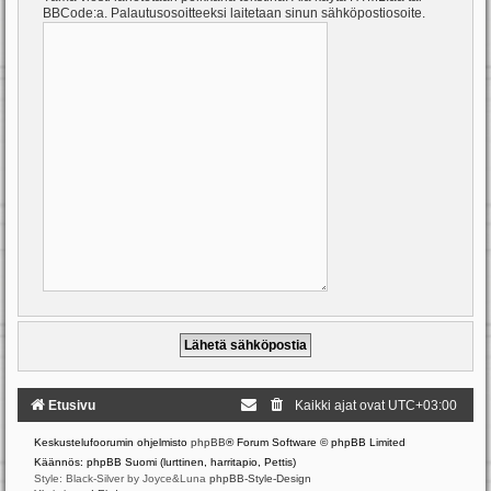
BBCode:a. Palautusosoitteeksi laitetaan sinun sähköpostiosoite.
Etusivu
Kaikki ajat ovat
UTC+03:00
Keskustelufoorumin ohjelmisto
phpBB
® Forum Software © phpBB Limited
Käännös: phpBB Suomi (lurttinen, harritapio, Pettis)
Style: Black-Silver by Joyce&Luna
phpBB-Style-Design