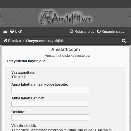
UKK
Rekisteröidy
Kirjaudu sisään
E
Etusivu
Yhteystiedot käyttäjälle
t
Amstaffit.com
Amstaffiaiheista keskustelua
s
Yhteystiedot käyttäjälle
i
Vastaanottaja:
Ylläpitäjä
Anna lähettäjän sähköpostiosoite:
Anna lähettäjän nimi:
Otsikko:
Viestin sisältö:
Tämä viesti lähetetään pelkkänä tekstinä. Älä käytä HTML:ää tai