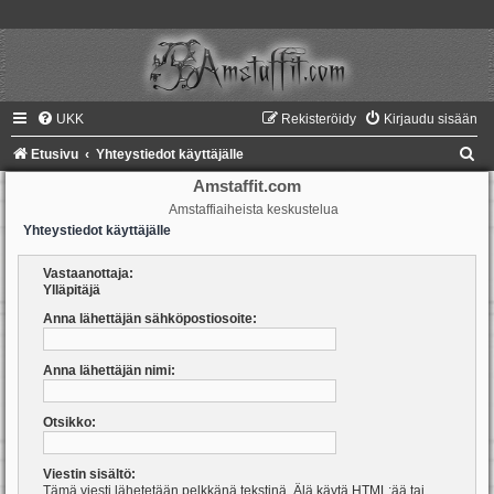
UKK
Rekisteröidy
Kirjaudu sisään
E
Etusivu
Yhteystiedot käyttäjälle
t
Amstaffit.com
Amstaffiaiheista keskustelua
s
Yhteystiedot käyttäjälle
i
Vastaanottaja:
Ylläpitäjä
Anna lähettäjän sähköpostiosoite:
Anna lähettäjän nimi:
Otsikko:
Viestin sisältö:
Tämä viesti lähetetään pelkkänä tekstinä. Älä käytä HTML:ää tai