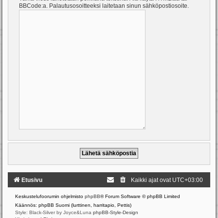
BBCode:a. Palautusosoitteeksi laitetaan sinun sähköpostiosoite.
Etusivu
Kaikki ajat ovat
UTC+03:00
Keskustelufoorumin ohjelmisto
phpBB
® Forum Software © phpBB Limited
Käännös: phpBB Suomi (lurttinen, harritapio, Pettis)
Style: Black-Silver by Joyce&Luna
phpBB-Style-Design