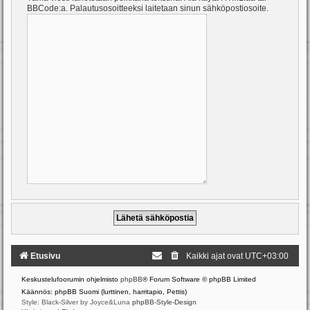
BBCode:a. Palautusosoitteeksi laitetaan sinun sähköpostiosoite.
Etusivu
Kaikki ajat ovat
UTC+03:00
Keskustelufoorumin ohjelmisto
phpBB
® Forum Software © phpBB Limited
Käännös: phpBB Suomi (lurttinen, harritapio, Pettis)
Style: Black-Silver by Joyce&Luna
phpBB-Style-Design