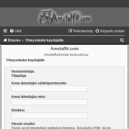
UKK
Rekisteröidy
Kirjaudu sisään
E
Etusivu
Yhteystiedot käyttäjälle
t
Amstaffit.com
Amstaffiaiheista keskustelua
s
Yhteystiedot käyttäjälle
i
Vastaanottaja:
Ylläpitäjä
Anna lähettäjän sähköpostiosoite:
Anna lähettäjän nimi:
Otsikko:
Viestin sisältö:
Tämä viesti lähetetään pelkkänä tekstinä. Älä käytä HTML:ää tai