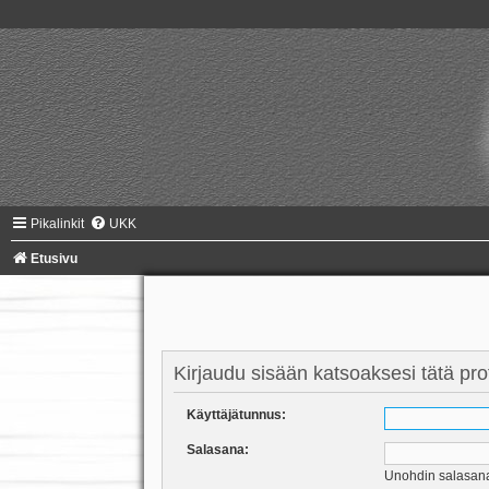
Pikalinkit
UKK
Etusivu
Kirjaudu sisään katsoaksesi tätä profi
Käyttäjätunnus:
Salasana:
Unohdin salasan