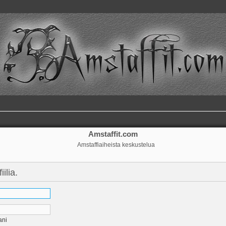
Amstaffit.com
Amstaffiaiheista keskustelua
ilia.
ani