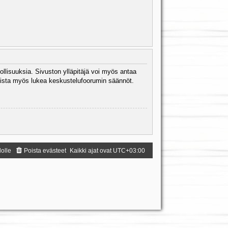
ollisuuksia. Sivuston ylläpitäjä voi myös antaa
 Muista myös lukea keskustelufoorumin säännöt.
dolle
Poista evästeet
Kaikki ajat ovat
UTC+03:00