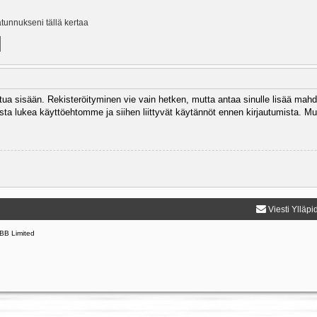
ätunnukseni tällä kertaa
autua sisään. Rekisteröityminen vie vain hetken, mutta antaa sinulle lisää mahd
 Muista lukea käyttöehtomme ja siihen liittyvät käytännöt ennen kirjautumista.
Viesti Ylläpi
BB Limited