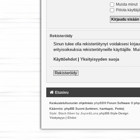
Muista minut
Piilota käyttäj
Rekisteröidy
Sinun tulee olla rekisteröitynyt voidaksesi kirj
erityisoikeuksia rekisteröityneille käyttäjille.
Käyttöehdot
|
Yksityisyyden suoja
Rekisteröidy
Etusivu
Keskustelufoorumin ohjelmisto
phpBB
® Forum Software © php
Käännös: phpBB Suomi (lurttinen, harritapio, Pettis)
Style: Black-Silver by Joyce&Luna
phpBB-Style-Design
Yksityisyys
|
Ehdot