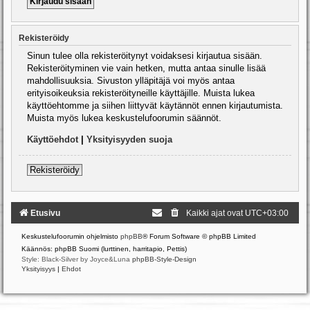
Rekisteröidy
Sinun tulee olla rekisteröitynyt voidaksesi kirjautua sisään.
Rekisteröityminen vie vain hetken, mutta antaa sinulle lisää
mahdollisuuksia. Sivuston ylläpitäjä voi myös antaa
erityisoikeuksia rekisteröityneille käyttäjille. Muista lukea
käyttöehtomme ja siihen liittyvät käytännöt ennen kirjautumista.
Muista myös lukea keskustelufoorumin säännöt.
Käyttöehdot
|
Yksityisyyden suoja
Rekisteröidy
Etusivu
Kaikki ajat ovat
UTC+03:00
Keskustelufoorumin ohjelmisto
phpBB
® Forum Software © phpBB Limited
Käännös: phpBB Suomi (lurttinen, harritapio, Pettis)
Style: Black-Silver by Joyce&Luna
phpBB-Style-Design
Yksityisyys
|
Ehdot