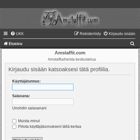
UKK
Rekisteröidy
Kirjaudu sisään
E
Etusivu
t
Amstaffit.com
Amstaffiaiheista keskustelua
s
i
Kirjaudu sisään katsoaksesi tätä profiilia.
Käyttäjätunnus:
Salasana:
Unohdin salasanani
Muista minut
Piilota käyttäjätunnukseni tällä kertaa