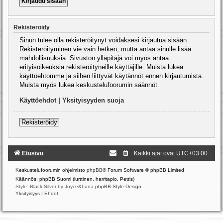
Rekisteröidy
Sinun tulee olla rekisteröitynyt voidaksesi kirjautua sisään.
Rekisteröityminen vie vain hetken, mutta antaa sinulle lisää
mahdollisuuksia. Sivuston ylläpitäjä voi myös antaa
erityisoikeuksia rekisteröityneille käyttäjille. Muista lukea
käyttöehtomme ja siihen liittyvät käytännöt ennen kirjautumista.
Muista myös lukea keskustelufoorumin säännöt.
Käyttöehdot
|
Yksityisyyden suoja
Rekisteröidy
Etusivu
Kaikki ajat ovat
UTC+03:00
Keskustelufoorumin ohjelmisto
phpBB
® Forum Software © phpBB Limited
Käännös: phpBB Suomi (lurttinen, harritapio, Pettis)
Style: Black-Silver by Joyce&Luna
phpBB-Style-Design
Yksityisyys
|
Ehdot