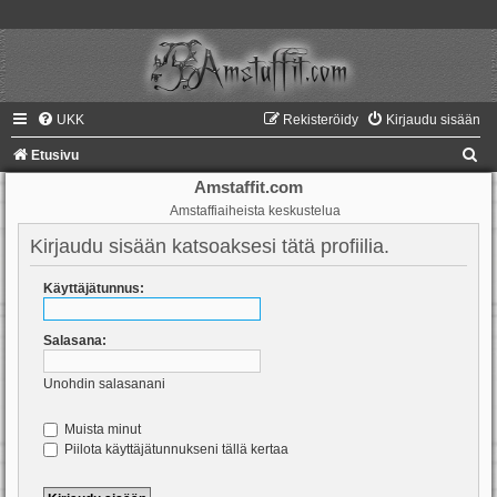
UKK
Rekisteröidy
Kirjaudu sisään
E
Etusivu
t
Amstaffit.com
Amstaffiaiheista keskustelua
s
i
Kirjaudu sisään katsoaksesi tätä profiilia.
Käyttäjätunnus:
Salasana:
Unohdin salasanani
Muista minut
Piilota käyttäjätunnukseni tällä kertaa