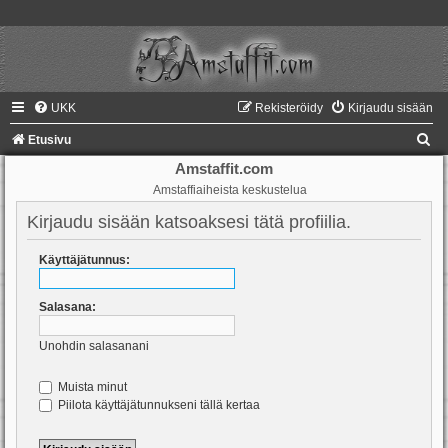
UKK
Rekisteröidy
Kirjaudu sisään
E
Etusivu
t
Amstaffit.com
Amstaffiaiheista keskustelua
s
i
Kirjaudu sisään katsoaksesi tätä profiilia.
Käyttäjätunnus:
Salasana:
Unohdin salasanani
Muista minut
Piilota käyttäjätunnukseni tällä kertaa