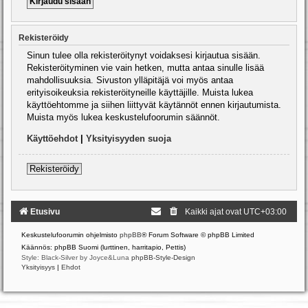
Rekisteröidy
Sinun tulee olla rekisteröitynyt voidaksesi kirjautua sisään.
Rekisteröityminen vie vain hetken, mutta antaa sinulle lisää
mahdollisuuksia. Sivuston ylläpitäjä voi myös antaa
erityisoikeuksia rekisteröityneille käyttäjille. Muista lukea
käyttöehtomme ja siihen liittyvät käytännöt ennen kirjautumista.
Muista myös lukea keskustelufoorumin säännöt.
Käyttöehdot
|
Yksityisyyden suoja
Rekisteröidy
Etusivu
Kaikki ajat ovat
UTC+03:00
Keskustelufoorumin ohjelmisto
phpBB
® Forum Software © phpBB Limited
Käännös: phpBB Suomi (lurttinen, harritapio, Pettis)
Style: Black-Silver by Joyce&Luna
phpBB-Style-Design
Yksityisyys
|
Ehdot