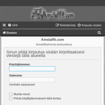
UKK
Rekisteröidy
Kirjaudu sisään
E
Etusivu
t
Amstaffit.com
Amstaffiaiheista keskustelua
s
i
Sinun pitää kirjautua sisään kirjoittaaksesi
viestejä tällä alueella
Käyttäjätunnus:
Salasana:
Unohdin salasanani
Muista minut
Piilota käyttäjätunnukseni tällä kertaa