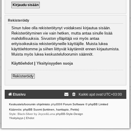
Rekisteröidy
Sinun tulee olla rekisteröitynyt voidaksesi kirjautua sisään.
Rekisteröityminen vie vain hetken, mutta antaa sinulle lisää
mahdollisuuksia. Sivuston ylläpitäjä voi myös antaa
erityisoikeuksia rekisteröityneille käyttäjille. Muista lukea
käyttöehtomme ja siihen liittyvät käytännöt ennen kirjautumista.
Muista myös lukea keskustelufoorumin säännöt.
Käyttöehdot
|
Yksityisyyden suoja
Rekisteröidy
Etusivu
Kaikki ajat ovat
UTC+03:00
Keskustelufoorumin ohjelmisto
phpBB
® Forum Software © phpBB Limited
Käännös: phpBB Suomi (lurttinen, harritapio, Pettis)
Style: Black-Silver by Joyce&Luna
phpBB-Style-Design
Yksityisyys
|
Ehdot