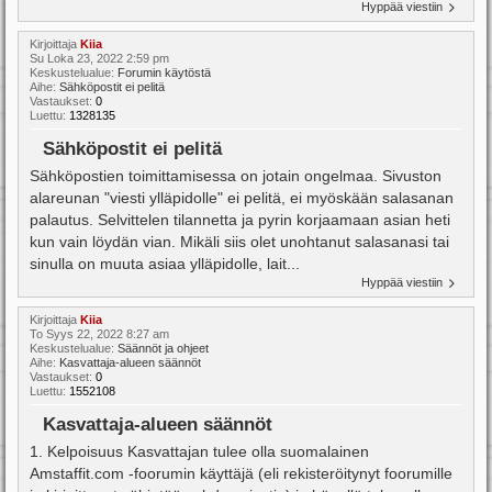
Hyppää viestiin
Kirjoittaja
Kiia
Su Loka 23, 2022 2:59 pm
Keskustelualue:
Forumin käytöstä
Aihe:
Sähköpostit ei pelitä
Vastaukset:
0
Luettu:
1328135
Sähköpostit ei pelitä
Sähköpostien toimittamisessa on jotain ongelmaa. Sivuston
alareunan "viesti ylläpidolle" ei pelitä, ei myöskään salasanan
palautus. Selvittelen tilannetta ja pyrin korjaamaan asian heti
kun vain löydän vian. Mikäli siis olet unohtanut salasanasi tai
sinulla on muuta asiaa ylläpidolle, lait...
Hyppää viestiin
Kirjoittaja
Kiia
To Syys 22, 2022 8:27 am
Keskustelualue:
Säännöt ja ohjeet
Aihe:
Kasvattaja-alueen säännöt
Vastaukset:
0
Luettu:
1552108
Kasvattaja-alueen säännöt
1. Kelpoisuus Kasvattajan tulee olla suomalainen
Amstaffit.com -foorumin käyttäjä (eli rekisteröitynyt foorumille