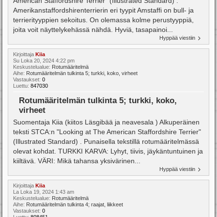
American Staffordshire Terrier" (Illustrated Standard) .
Amerikanstaffordshirenterrierin eri tyypit Amstaffi on bull- ja
terrierityyppien sekoitus. On olemassa kolme perustyyppiä,
joita voit näyttelykehässä nähdä. Hyviä, tasapainoi...
Hyppää viestiin
Kirjoittaja
Kiia
Su Loka 20, 2024 4:22 pm
Keskustelualue:
Rotumääritelmä
Aihe:
Rotumääritelmän tulkinta 5; turkki, koko, virheet
Vastaukset:
0
Luettu:
847030
Rotumääritelmän tulkinta 5; turkki, koko,
virheet
Suomentaja Kiia (kiitos Läsgibää ja neavesala ) Alkuperäinen
teksti STCA:n "Looking at The American Staffordshire Terrier"
(Illustrated Standard) . Punaisella tekstillä rotumääritelmässä
olevat kohdat. TURKKI KARVA: Lyhyt, tiivis, jäykäntuntuinen ja
kiiltävä. VÄRI: Mikä tahansa yksivärinen...
Hyppää viestiin
Kirjoittaja
Kiia
La Loka 19, 2024 1:43 am
Keskustelualue:
Rotumääritelmä
Aihe:
Rotumääritelmän tulkinta 4; raajat, liikkeet
Vastaukset:
0