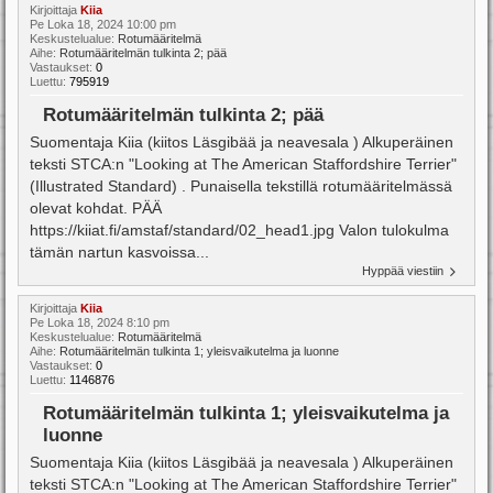
Kirjoittaja
Kiia
Pe Loka 18, 2024 10:00 pm
Keskustelualue:
Rotumääritelmä
Aihe:
Rotumääritelmän tulkinta 2; pää
Vastaukset:
0
Luettu:
795919
Rotumääritelmän tulkinta 2; pää
Suomentaja Kiia (kiitos Läsgibää ja neavesala ) Alkuperäinen
teksti STCA:n "Looking at The American Staffordshire Terrier"
(Illustrated Standard) . Punaisella tekstillä rotumääritelmässä
olevat kohdat. PÄÄ
https://kiiat.fi/amstaf/standard/02_head1.jpg Valon tulokulma
tämän nartun kasvoissa...
Hyppää viestiin
Kirjoittaja
Kiia
Pe Loka 18, 2024 8:10 pm
Keskustelualue:
Rotumääritelmä
Aihe:
Rotumääritelmän tulkinta 1; yleisvaikutelma ja luonne
Vastaukset:
0
Luettu:
1146876
Rotumääritelmän tulkinta 1; yleisvaikutelma ja
luonne
Suomentaja Kiia (kiitos Läsgibää ja neavesala ) Alkuperäinen
teksti STCA:n "Looking at The American Staffordshire Terrier"