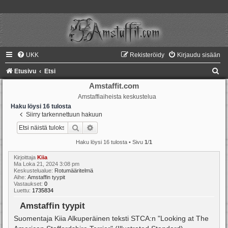
UKK
Rekisteröidy
Kirjaudu sisään
E
Etusivu
Etsi
t
Amstaffit.com
Amstaffiaiheista keskustelua
s
Haku löysi 16 tulosta
i
Siirry tarkennettuun hakuun
Etsi
Tarkennettu haku
Haku löysi 16 tulosta • Sivu
1
/
1
Kirjoittaja
Kiia
Ma Loka 21, 2024 3:08 pm
Keskustelualue:
Rotumääritelmä
Aihe:
Amstaffin tyypit
Vastaukset:
0
Luettu:
1735834
Amstaffin tyypit
Suomentaja Kiia Alkuperäinen teksti STCA:n "Looking at The