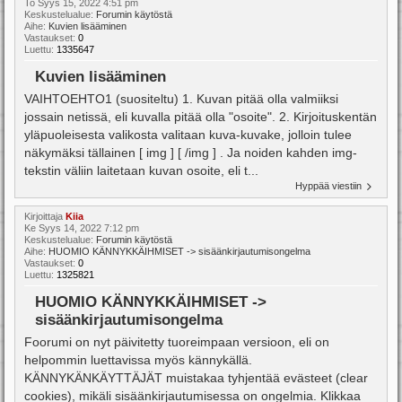
To Syys 15, 2022 4:51 pm
Keskustelualue:
Forumin käytöstä
Aihe:
Kuvien lisääminen
Vastaukset:
0
Luettu:
1335647
Kuvien lisääminen
VAIHTOEHTO1 (suositeltu) 1. Kuvan pitää olla valmiiksi
jossain netissä, eli kuvalla pitää olla "osoite". 2. Kirjoituskentän
yläpuoleisesta valikosta valitaan kuva-kuvake, jolloin tulee
näkymäksi tällainen [ img ] [ /img ] . Ja noiden kahden img-
tekstin väliin laitetaan kuvan osoite, eli t...
Hyppää viestiin
Kirjoittaja
Kiia
Ke Syys 14, 2022 7:12 pm
Keskustelualue:
Forumin käytöstä
Aihe:
HUOMIO KÄNNYKKÄIHMISET -> sisäänkirjautumisongelma
Vastaukset:
0
Luettu:
1325821
HUOMIO KÄNNYKKÄIHMISET ->
sisäänkirjautumisongelma
Foorumi on nyt päivitetty tuoreimpaan versioon, eli on
helpommin luettavissa myös kännykällä.
KÄNNYKÄNKÄYTTÄJÄT muistakaa tyhjentää evästeet (clear
cookies), mikäli sisäänkirjautumisessa on ongelmia. Klikkaa