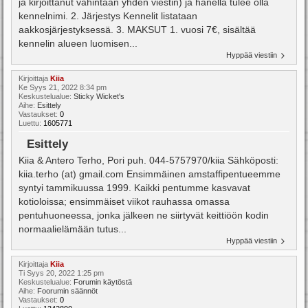
ja kirjoittanut vähintään yhden viestin) ja hänellä tulee olla
kennelnimi. 2. Järjestys Kennelit listataan
aakkosjärjestyksessä. 3. MAKSUT 1. vuosi 7€, sisältää
kennelin alueen luomisen...
Hyppää viestiin
Kirjoittaja
Kiia
Ke Syys 21, 2022 8:34 pm
Keskustelualue:
Sticky Wicket's
Aihe:
Esittely
Vastaukset:
0
Luettu:
1605771
Esittely
Kiia & Antero Terho, Pori puh. 044-5757970/kiia Sähköposti:
kiia.terho (at) gmail.com Ensimmäinen amstaffipentueemme
syntyi tammikuussa 1999. Kaikki pentumme kasvavat
kotioloissa; ensimmäiset viikot rauhassa omassa
pentuhuoneessa, jonka jälkeen ne siirtyvät keittiöön kodin
normaalielämään tutus...
Hyppää viestiin
Kirjoittaja
Kiia
Ti Syys 20, 2022 1:25 pm
Keskustelualue:
Forumin käytöstä
Aihe:
Foorumin säännöt
Vastaukset:
0