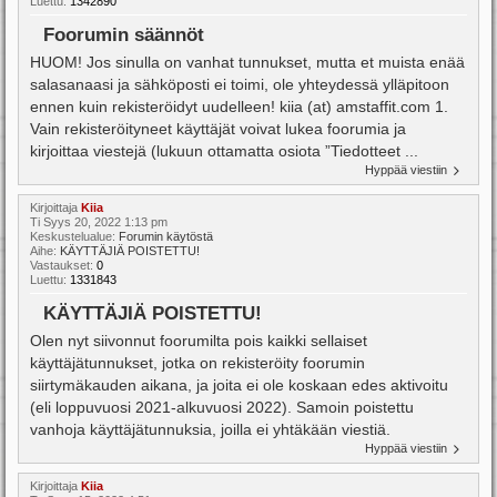
Luettu:
1342890
Foorumin säännöt
HUOM! Jos sinulla on vanhat tunnukset, mutta et muista enää
salasanaasi ja sähköposti ei toimi, ole yhteydessä ylläpitoon
ennen kuin rekisteröidyt uudelleen! kiia (at) amstaffit.com 1.
Vain rekisteröityneet käyttäjät voivat lukea foorumia ja
kirjoittaa viestejä (lukuun ottamatta osiota ”Tiedotteet ...
Hyppää viestiin
Kirjoittaja
Kiia
Ti Syys 20, 2022 1:13 pm
Keskustelualue:
Forumin käytöstä
Aihe:
KÄYTTÄJIÄ POISTETTU!
Vastaukset:
0
Luettu:
1331843
KÄYTTÄJIÄ POISTETTU!
Olen nyt siivonnut foorumilta pois kaikki sellaiset
käyttäjätunnukset, jotka on rekisteröity foorumin
siirtymäkauden aikana, ja joita ei ole koskaan edes aktivoitu
(eli loppuvuosi 2021-alkuvuosi 2022). Samoin poistettu
vanhoja käyttäjätunnuksia, joilla ei yhtäkään viestiä.
Hyppää viestiin
Kirjoittaja
Kiia