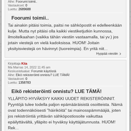
Aihe:
Foorumi toimii..
Vastaukset:
0
Luettu:
2689688
Foorumi toimii..
Tai ainakin pitäisi toimia, paitsi ne sähköpostit ei edelleenkään
kulje. Mutta nyt pitäisi olla kaikki viestiketjutkin kunnossa,
ilmoitelkaahan (vaikka tähän viestiin vastaamalla, tai yv.) jos
jotain viestejä on vielä kadoksissa. HUOM! Joitain
yksityisviestejä on hävinnyt (tuoreimpia). En yritä niit...
Hyppää viestiin
Kirjoittaja
Kiia
Ma Marras 14, 2022 11:45 am
Keskustelualue:
Forumin käytöstä
Aihe:
Eikö rekisteröinti onnistu? LUE TÄMÄ!
Vastaukset:
0
Luettu:
1358783
Eikö rekisteröinti onnistu? LUE TÄMÄ!
YLLÄPITO HYVÄKSYY KAIKKI UUDET REKISTERÖINNIT.
Pyyntöjä tulee todella paljon epämääräisistä osoitteista. Nämä
ovat todennäköisesti "häiriköitä" tai mainosspämmääjiä, joten
jos rekiströintiä yrittävän sähköpostiosoite vaikuttaa
epäilyttävältä, ylläpito ei hyväksy käyttäjätunnusta. HUOM!
Rek...