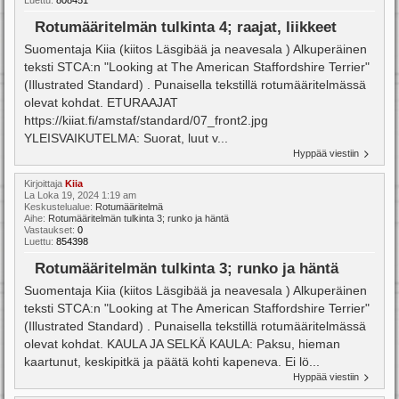
Luettu:
808451
Rotumääritelmän tulkinta 4; raajat, liikkeet
Suomentaja Kiia (kiitos Läsgibää ja neavesala ) Alkuperäinen
teksti STCA:n "Looking at The American Staffordshire Terrier"
(Illustrated Standard) . Punaisella tekstillä rotumääritelmässä
olevat kohdat. ETURAAJAT
https://kiiat.fi/amstaf/standard/07_front2.jpg
YLEISVAIKUTELMA: Suorat, luut v...
Hyppää viestiin
Kirjoittaja
Kiia
La Loka 19, 2024 1:19 am
Keskustelualue:
Rotumääritelmä
Aihe:
Rotumääritelmän tulkinta 3; runko ja häntä
Vastaukset:
0
Luettu:
854398
Rotumääritelmän tulkinta 3; runko ja häntä
Suomentaja Kiia (kiitos Läsgibää ja neavesala ) Alkuperäinen
teksti STCA:n "Looking at The American Staffordshire Terrier"
(Illustrated Standard) . Punaisella tekstillä rotumääritelmässä
olevat kohdat. KAULA JA SELKÄ KAULA: Paksu, hieman
kaartunut, keskipitkä ja päätä kohti kapeneva. Ei lö...
Hyppää viestiin