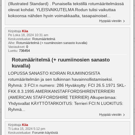
(Illustrated Standard) . Punaisella tekstillä rotumääritelmässä
olevat kohdat. YLEISVAIKUTELMA Rodun tulisi vaikuttaa
kokoonsa nähden hyvin voimakkaalta, tasapainoisel...
Hyppää viestiin
Kirjoittaja
Kiia
Pe Loka 18, 2024 10:31 am
Keskustelualue:
Rotumääritelmä
Aihe:
Rotumääritelmä (+ ruumiinosien sanasto kuvalla)
Vastaukset:
0
Luettu:
736454
Rotumääritelmä (+ ruumiinosien sanasto
kuvalla)
LOPUSSA SANASTO KOIRAN RUUMIINOSISTA
rotumääritelmän ja sen tulkinnan havainnollistamiseksi.
Ryhmä: 3 FCI:n numero: 286 Hyväksytty: FCI 26.5.1971 SKL-
FKK 8.3.1995 AMERIKANSTAFFORDSHIRENTERRIERI
(AMERICAN STAFFORDSHIRE TERRIER) Alkuperämaa:
Yhdysvallat KÄYTTÖTARKOITUS: Terrieri FCI:N LUOKITUS:
Ryhmä...
Hyppää viestiin
Kirjoittaja
Kiia
Ti Loka 15, 2024 5:12 pm
Keskustelualue:
Forumin käytöstä