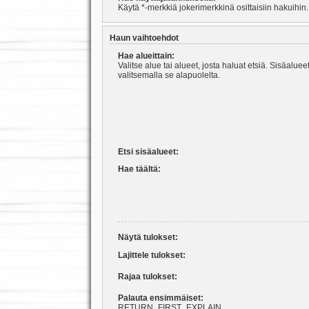
Käytä *-merkkiä jokerimerkkinä osittaisiin hakuihin.
Haun vaihtoehdot
Hae alueittain:
Valitse alue tai alueet, josta haluat etsiä. Sisäalu
valitsemalla se alapuolelta.
Etsi sisäalueet:
Hae täältä:
Näytä tulokset:
Lajittele tulokset:
Rajaa tulokset:
Palauta ensimmäiset:
RETURN_FIRST_EXPLAIN