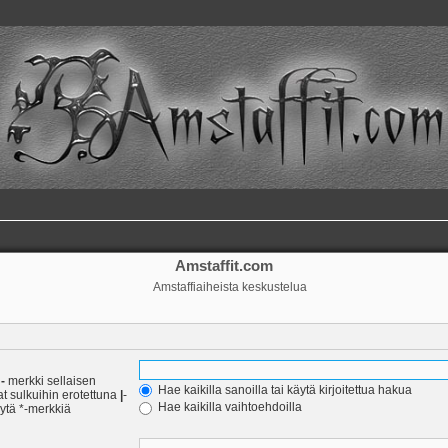
Amstaffit.com
Amstaffiaiheista keskustelua
a
-
merkki sellaisen
Hae kaikilla sanoilla tai käytä kirjoitettua hakua
at sulkuihin erotettuna
|
-
Hae kaikilla vaihtoehdoilla
äytä *-merkkiä