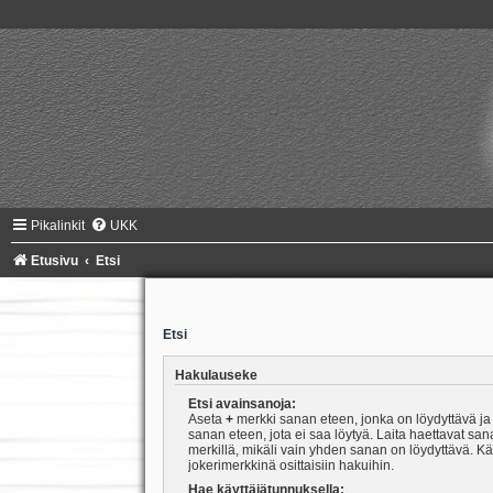
Pikalinkit
UKK
Etusivu
Etsi
Etsi
Hakulauseke
Etsi avainsanoja:
Aseta
+
merkki sanan eteen, jonka on löydyttävä j
sanan eteen, jota ei saa löytyä. Laita haettavat san
merkillä, mikäli vain yhden sanan on löydyttävä. K
jokerimerkkinä osittaisiin hakuihin.
Hae käyttäjätunnuksella: