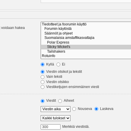
eet voidaan hakea
Kyllä
Ei
Viestin otsikot ja tekstit
Vain teksti
Viestin otsikko
Viestiketjujen ensimmäinen viesti
Viestit
Aiheet
Nouseva
Laskeva
Merkkiä viestistä.