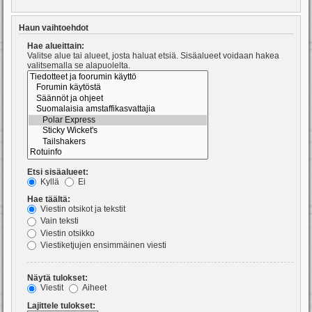
Haun vaihtoehdot
Hae alueittain:
Valitse alue tai alueet, josta haluat etsiä. Sisäalueet voidaan hakea
valitsemalla se alapuolelta.
Etsi sisäalueet:
Kyllä
Ei
Hae täältä:
Viestin otsikot ja tekstit
Vain teksti
Viestin otsikko
Viestiketjujen ensimmäinen viesti
Näytä tulokset:
Viestit
Aiheet
Lajittele tulokset: