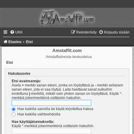
UKK
Rekisteröidy
Kirjaudu sisään
Etusivu
Etsi
Amstaffit.com
Amstaffiaiheista keskustelua
Etsi
Hakulauseke
Etsi avainsanoja:
Aseta
+
merkki sanan eteen, jonka on löydyttävä ja
-
merkki sellaisen
sanan eteen, jota ei saa löytyä. Laita haettavat sanat sulkuihin
erotettuna
|
-merkillä, mikäli vain yhden sanan on löydyttävä. Käytä *-
merkkiä jokerimerkkinä osittaisiin hakuihin.
Hae kaikilla sanoilla tai käytä kirjoitettua hakua
Hae kaikilla vaihtoehdoilla
Hae käyttäjätunnuksella:
Käytä *-merkkiä jokerimerkkinä osittaisiin hakuihin.