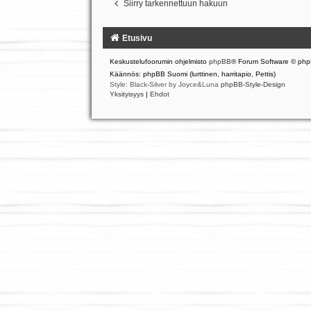
Siirry tarkennettuun hakuun
Etusivu
Keskustelufoorumin ohjelmisto
phpBB
® Forum Software © php
Käännös: phpBB Suomi (lurttinen, harritapio, Pettis)
Style: Black-Silver by Joyce&Luna
phpBB-Style-Design
Yksityisyys
|
Ehdot