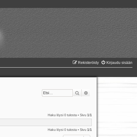
Rekisteröidy
Kirjaudu sisään
Etsi
Tarkennettu haku
Haku löysi 0 tulosta • Sivu
1
/
1
Haku löysi 0 tulosta • Sivu
1
/
1