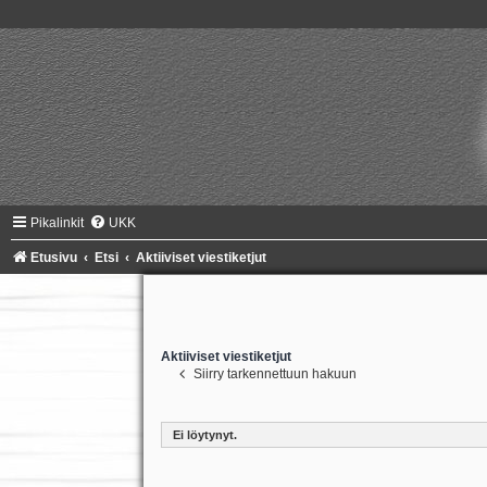
Pikalinkit
UKK
Etusivu
Etsi
Aktiiviset viestiketjut
Aktiiviset viestiketjut
Siirry tarkennettuun hakuun
Ei löytynyt.