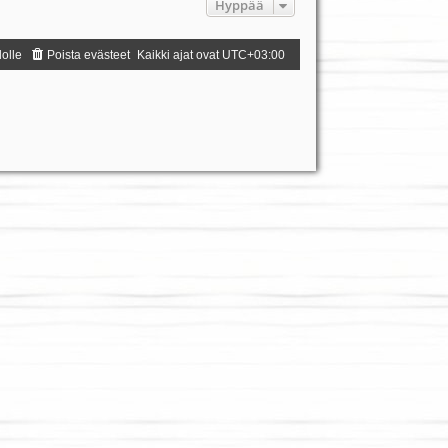
Hyppää
dolle
Poista evästeet
Kaikki ajat ovat
UTC+03:00