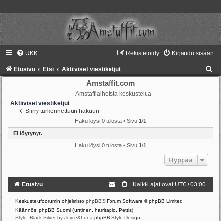
UKK
Rekisteröidy
Kirjaudu sisään
E
Etusivu
Etsi
Aktiiviset viestiketjut
t
Amstaffit.com
Amstaffiaiheista keskustelua
s
Aktiiviset viestiketjut
i
Siirry tarkennettuun hakuun
Haku löysi 0 tulosta • Sivu
1
/
1
Ei löytynyt.
Haku löysi 0 tulosta • Sivu
1
/
1
Hyppää
Etusivu
Kaikki ajat ovat
UTC+03:00
Keskustelufoorumin ohjelmisto
phpBB
® Forum Software © phpBB Limited
Käännös: phpBB Suomi (lurttinen, harritapio, Pettis)
Style: Black-Silver by Joyce&Luna
phpBB-Style-Design