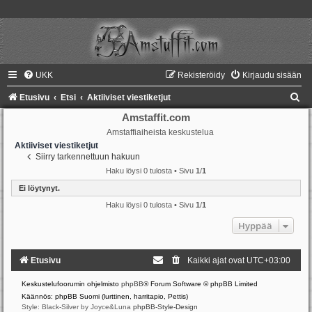
UKK
Rekisteröidy
Kirjaudu sisään
E
Etusivu
Etsi
Aktiiviset viestiketjut
t
Amstaffit.com
Amstaffiaiheista keskustelua
s
Aktiiviset viestiketjut
i
Siirry tarkennettuun hakuun
Haku löysi 0 tulosta • Sivu
1
/
1
Ei löytynyt.
Haku löysi 0 tulosta • Sivu
1
/
1
Hyppää
Etusivu
Kaikki ajat ovat
UTC+03:00
Keskustelufoorumin ohjelmisto
phpBB
® Forum Software © phpBB Limited
Käännös: phpBB Suomi (lurttinen, harritapio, Pettis)
Style: Black-Silver by Joyce&Luna
phpBB-Style-Design