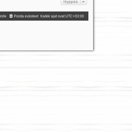
Hyppää
dolle
Poista evästeet
Kaikki ajat ovat
UTC+03:00