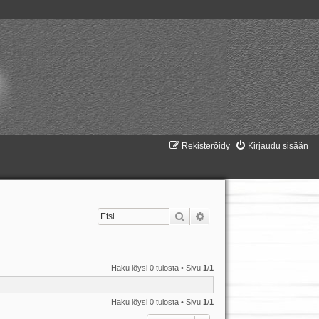
Rekisteröidy
Kirjaudu sisään
Etsi
Tarkennettu haku
Haku löysi 0 tulosta • Sivu
1
/
1
Haku löysi 0 tulosta • Sivu
1
/
1