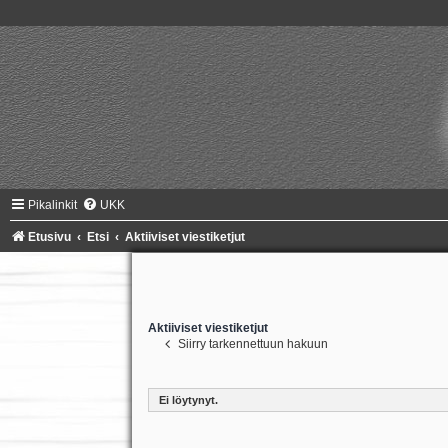
Pikalinkit
UKK
Etusivu
Etsi
Aktiiviset viestiketjut
Aktiiviset viestiketjut
Siirry tarkennettuun hakuun
Ei löytynyt.