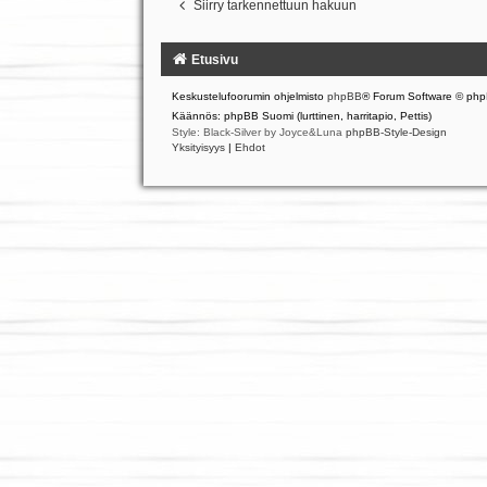
Siirry tarkennettuun hakuun
Etusivu
Keskustelufoorumin ohjelmisto
phpBB
® Forum Software © php
Käännös: phpBB Suomi (lurttinen, harritapio, Pettis)
Style: Black-Silver by Joyce&Luna
phpBB-Style-Design
Yksityisyys
|
Ehdot