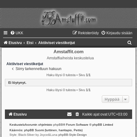
UKK
Rekisteröidy
Kirjaudu sisään
E
Etusivu
Etsi
Aktiiviset viestiketjut
t
Amstaffit.com
Amstaffiaiheista keskustelua
s
Aktiiviset viestiketjut
i
Siirry tarkennettuun hakuun
Haku löysi 0 tulosta • Sivu
1
/
1
Ei löytynyt.
Haku löysi 0 tulosta • Sivu
1
/
1
Hyppää
Etusivu
Kaikki ajat ovat
UTC+03:00
Keskustelufoorumin ohjelmisto
phpBB
® Forum Software © phpBB Limited
Käännös: phpBB Suomi (lurttinen, harritapio, Pettis)
Style: Black-Silver by Joyce&Luna
phpBB-Style-Design