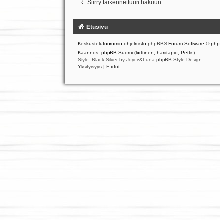
Siirry tarkennettuun hakuun
Etusivu
Keskustelufoorumin ohjelmisto
phpBB
® Forum Software © php
Käännös: phpBB Suomi (lurttinen, harritapio, Pettis)
Style: Black-Silver by Joyce&Luna
phpBB-Style-Design
Yksityisyys
|
Ehdot