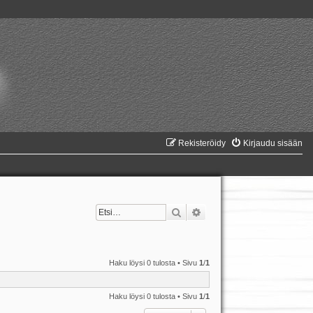
Rekisteröidy
Kirjaudu sisään
Etsi
Tarkennettu haku
Haku löysi 0 tulosta • Sivu
1
/
1
Haku löysi 0 tulosta • Sivu
1
/
1