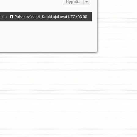
Hyppää
dolle
Poista evästeet
Kaikki ajat ovat
UTC+03:00