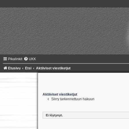
Pikalinkit
UKK
Etusivu
Etsi
Aktiiviset viestiketjut
Aktiiviset viestiketjut
Siirry tarkennettuun hakuun
Ei löytynyt.